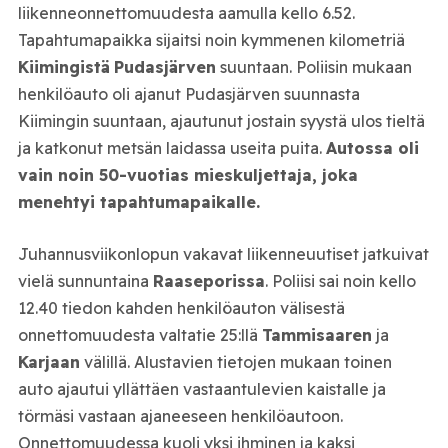
liikenneonnettomuudesta aamulla kello 6.52.
Tapahtumapaikka sijaitsi noin kymmenen kilometriä
Kiimingistä
Pudasjärven
suuntaan. Poliisin mukaan
henkilöauto oli ajanut Pudasjärven suunnasta
Kiimingin suuntaan, ajautunut jostain syystä ulos tieltä
ja katkonut metsän laidassa useita puita.
Autossa oli
vain noin 50-vuotias mieskuljettaja, joka
menehtyi tapahtumapaikalle.
Juhannusviikonlopun vakavat liikenneuutiset jatkuivat
vielä sunnuntaina
Raaseporissa
. Poliisi sai noin kello
12.40 tiedon kahden henkilöauton välisestä
onnettomuudesta valtatie 25:llä
Tammisaaren
ja
Karjaan
välillä. Alustavien tietojen mukaan toinen
auto ajautui yllättäen vastaantulevien kaistalle ja
törmäsi vastaan ajaneeseen henkilöautoon.
Onnettomuudessa kuoli yksi ihminen ja kaksi