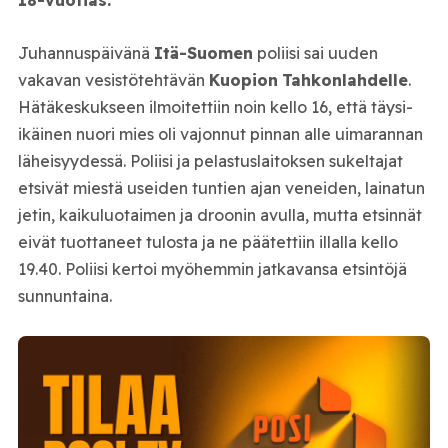
18-vuotias.
Juhannuspäivänä
Itä-Suomen
poliisi sai uuden
vakavan vesistötehtävän
Kuopion
Tahkonlahdelle
.
Hätäkeskukseen ilmoitettiin noin kello 16, että täysi-
ikäinen nuori mies oli vajonnut pinnan alle uimarannan
läheisyydessä. Poliisi ja pelastuslaitoksen sukeltajat
etsivät miestä useiden tuntien ajan veneiden, lainatun
jetin, kaikuluotaimen ja droonin avulla, mutta etsinnät
eivät tuottaneet tulosta ja ne päätettiin illalla kello
19.40. Poliisi kertoi myöhemmin jatkavansa etsintöjä
sunnuntaina.