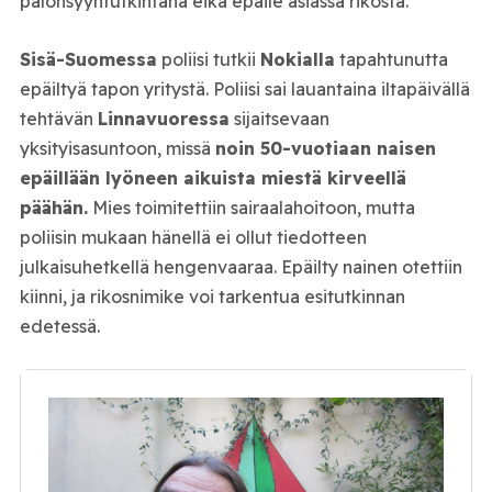
palonsyyntutkintana eikä epäile asiassa rikosta.
Sisä-Suomessa
poliisi tutkii
Nokialla
tapahtunutta
epäiltyä tapon yritystä. Poliisi sai lauantaina iltapäivällä
tehtävän
Linnavuoressa
sijaitsevaan
yksityisasuntoon, missä
noin 50-vuotiaan naisen
epäillään lyöneen aikuista miestä kirveellä
päähän.
Mies toimitettiin sairaalahoitoon, mutta
poliisin mukaan hänellä ei ollut tiedotteen
julkaisuhetkellä hengenvaaraa. Epäilty nainen otettiin
kiinni, ja rikosnimike voi tarkentua esitutkinnan
edetessä.