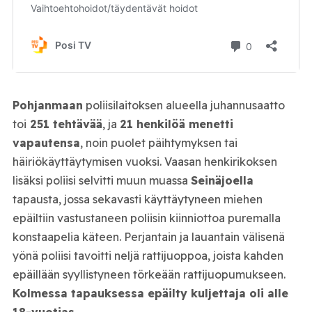
Pohjanmaan
poliisilaitoksen alueella juhannusaatto
toi
251 tehtävää
, ja
21 henkilöä menetti
vapautensa
, noin puolet päihtymyksen tai
häiriökäyttäytymisen vuoksi. Vaasan henkirikoksen
lisäksi poliisi selvitti muun muassa
Seinäjoella
tapausta, jossa sekavasti käyttäytyneen miehen
epäiltiin vastustaneen poliisin kiinniottoa puremalla
konstaapelia käteen. Perjantain ja lauantain välisenä
yönä poliisi tavoitti neljä rattijuoppoa, joista kahden
epäillään syyllistyneen törkeään rattijuopumukseen.
Kolmessa tapauksessa epäilty kuljettaja oli alle