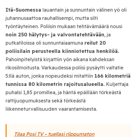
Itä-Suomessa
lauantain ja sunnuntain välinen yö oli
juhannusaattoa rauhallisempi, mutta silti
työntäyteinen. Poliisin mukaan tehtävämäärä nousi
noin 250 hälytys- ja valvontatehtävään
, ja
putkatiloissa oli sunnuntaiaamuna
reilut 20
poliisilain perusteella kiinniotettua henkilöä.
Pahoinpitelyistä kirjattiin yön aikana kahdeksan
rikosilmoitusta. Varkaudessa poliisi pysäytti valtatie
5:llä auton, jonka nopeudeksi mitattiin
166 kilometriä
tunnissa 80 kilometrin rajoitusalueella.
Kuljettaja
puhalsi 1,85 promillea, ja häntä epäillään törkeästä
rattijuopumuksesta sekä törkeästä
liikenneturvallisuuden vaarantamisesta.
Tilaa Posi TV – tuellasi riippumaton