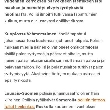
viidennen kerroksen parvekkeen lasituksen läpi
maahan ja menehtyi elvytysyrityksistä
huolimatta.
Poliisi ilmoitti tutkivansa tapahtumien
kulkua, mutta ei alustavasti epäillyt rikosta.
Kuopiossa
Vehmersalmen
lähellä tapahtui
juhannusaattona kuolemaan johtanut tulipalo. Poliisin
mukaan mies ja nainen olivat olleet omakotitalossa
sisällä palon syttyessä ja päässeet pihalle, mutta
nainen palasi takaisin sisälle sammuttamaan paloa ja jäi
palavaan taloon. Poliisi ja pelastuslaitos tutkivat palon
syttymissyytä. Alustavien tietojen mukaan asiassa ei
epäilty rikosta.
Lounais-Suomen
poliisin juhannusaatto oli erittäin
kiireinen. Poliisia työllistivät
Somerolla
poliisin tietoon
tullut henkirikos
,
Ruskolla
kadonneen vanhuksen