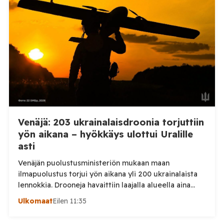
hyökkäsivät yön aikana yli 20 kertaa viidelle alueelle.
Nikopolin alueella iskuja kohdistui Nikopolin
kaupunkiin sekä […]
Venäjä: 203 ukrainalaisdroonia torjuttiin
yön aikana – hyökkäys ulottui Uralille
asti
Venäjän puolustusministeriön mukaan maan
ilmapuolustus torjui yön aikana yli 200 ukrainalaista
lennokkia. Drooneja havaittiin laajalla alueella aina
Uralille asti. Venäjän puolustusministeriön virallisen
Ulkomaat
Eilen 11:35
ilmoituksen mukaan ilmapuolustus sieppasi ja tuhosi
yhteensä 203 ukrainalaista kiinteäsiipistä