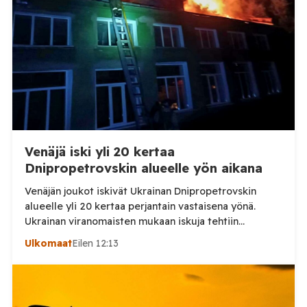
Venäjä iski yli 20 kertaa
Dnipropetrovskin alueelle yön aikana
Venäjän joukot iskivät Ukrainan Dnipropetrovskin
alueelle yli 20 kertaa perjantain vastaisena yönä.
Ukrainan viranomaisten mukaan iskuja tehtiin
drooneilla ja tykistöllä viidelle eri alueelle.
Ulkomaat
Eilen 12:13
Henkilövahingoilta vältyttiin. Dnipropetrovskin
alueellisen sotilashallinnon johtaja Oleksandr Hanzha
kertoi perjantaiaamuna 7. elokuuta julkaisemassaan
Telegram-päivityksessä, että Venäjän joukot