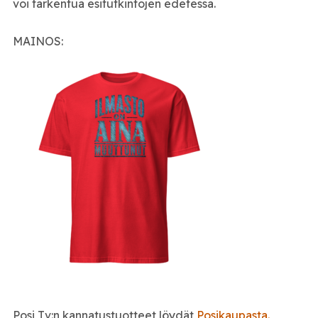
voi tarkentua esitutkintojen edetessä.
MAINOS:
Posi Tv:n kannatustuotteet löydät
Posikaupasta.