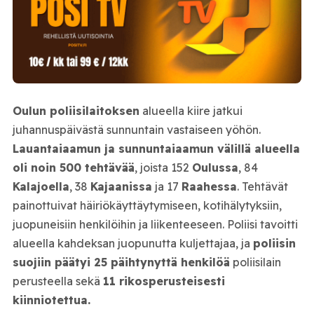
Oulun poliisilaitoksen
alueella kiire jatkui
juhannuspäivästä sunnuntain vastaiseen yöhön.
Lauantaiaamun ja sunnuntaiaamun välillä alueella
oli noin 500 tehtävää
, joista 152
Oulussa
, 84
Kalajoella
, 38
Kajaanissa
ja 17
Raahessa
. Tehtävät
painottuivat häiriökäyttäytymiseen, kotihälytyksiin,
juopuneisiin henkilöihin ja liikenteeseen. Poliisi tavoitti
alueella kahdeksan juopunutta kuljettajaa, ja
poliisin
suojiin päätyi 25 päihtynyttä henkilöä
poliisilain
perusteella sekä
11 rikosperusteisesti
kiinniotettua.