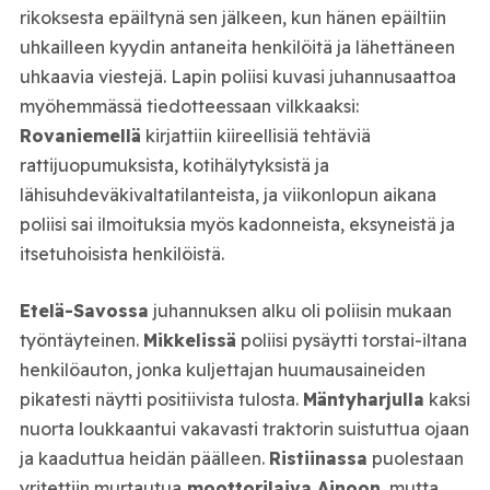
rikoksesta epäiltynä sen jälkeen, kun hänen epäiltiin
uhkailleen kyydin antaneita henkilöitä ja lähettäneen
uhkaavia viestejä. Lapin poliisi kuvasi juhannusaattoa
myöhemmässä tiedotteessaan vilkkaaksi:
Rovaniemellä
kirjattiin kiireellisiä tehtäviä
rattijuopumuksista, kotihälytyksistä ja
lähisuhdeväkivaltatilanteista, ja viikonlopun aikana
poliisi sai ilmoituksia myös kadonneista, eksyneistä ja
itsetuhoisista henkilöistä.
Etelä-Savossa
juhannuksen alku oli poliisin mukaan
työntäyteinen.
Mikkelissä
poliisi pysäytti torstai-iltana
henkilöauton, jonka kuljettajan huumausaineiden
pikatesti näytti positiivista tulosta.
Mäntyharjulla
kaksi
nuorta loukkaantui vakavasti traktorin suistuttua ojaan
ja kaaduttua heidän päälleen.
Ristiinassa
puolestaan
yritettiin murtautua
moottorilaiva Ainoon
, mutta