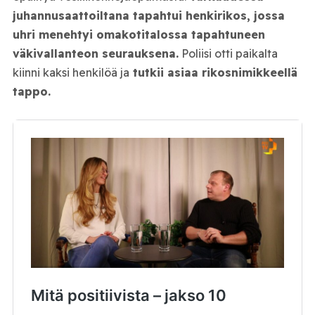
juhannusaattoiltana tapahtui henkirikos, jossa
uhri menehtyi omakotitalossa tapahtuneen
väkivallanteon seurauksena.
Poliisi otti paikalta
kiinni kaksi henkilöä ja
tutkii asiaa rikosnimikkeellä
tappo.