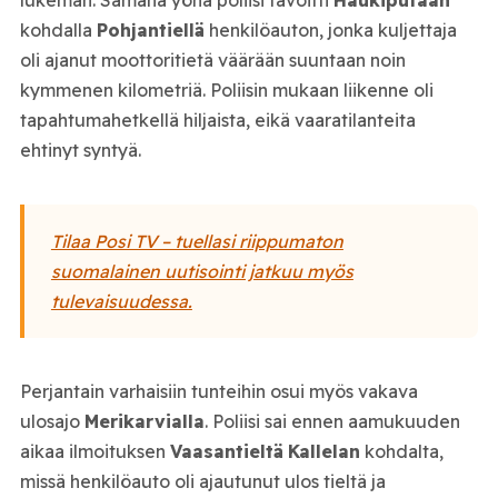
lukeman. Samana yönä poliisi tavoitti
Haukiputaan
kohdalla
Pohjantiellä
henkilöauton, jonka kuljettaja
oli ajanut moottoritietä väärään suuntaan noin
kymmenen kilometriä. Poliisin mukaan liikenne oli
tapahtumahetkellä hiljaista, eikä vaaratilanteita
ehtinyt syntyä.
Tilaa Posi TV – tuellasi riippumaton
suomalainen uutisointi jatkuu myös
tulevaisuudessa.
Perjantain varhaisiin tunteihin osui myös vakava
ulosajo
Merikarvialla
. Poliisi sai ennen aamukuuden
aikaa ilmoituksen
Vaasantieltä
Kallelan
kohdalta,
missä henkilöauto oli ajautunut ulos tieltä ja