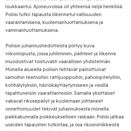
loukkaantui. Ajoneuvoissa oli yhteensä neljä henkilöä.
Poliisi tutkii tapausta liikenneturvallisuuden
vaarantamisena, kuolemantuottamuksena ja
vammantuottamuksena.
Poliisin juhannustiedotteista piirtyy kuva
viikonlopusta, jossa juhliminen, päihteet ja liikenne
muodostivat toistuvasti vaarallisen yhdistelmän.
Monella alueella poliisin tehtävät painottuivat
samoihin teemoihin: rattijuoppoihin, pahoinpitelyihin,
kotihälytyksiin, häiriökäyttäytymiseen ja vesillä
tapahtuneisiin vaaratilanteisiin. Samalla yksittäiset
vakavat rikosepäilyt ja kuolemaan johtaneet
onnettomuudet tekivät juhannuksesta monella
paikkakunnalla poikkeuksellisen raskaan. Poliisi jatkaa
useiden tapausten tutkintaa, ja osa rikosnimikkeistä