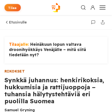
Tilaa
Etusivulle
Tilaajalle:
Heinäkuun lopun valtava
droonihyökkäys Venäjälle – mitä siitä
tiedetään nyt?
RIKOKSET
Synkkä juhannus: henkirikoksia,
hukkumisia ja rattijuoppoja –
tuhansia hälytystehtäviä eri
puolilla Suomea
Samuel Gryning