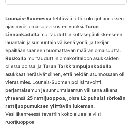
Lounais-Suomessa
tehtävää riitti koko juhannuksen
ajan myös omaisuusrikosten vuoksi.
Turun
Linnankadulla
murtauduttiin kultasepänliikkeeseen
lauantain ja sunnuntain välisenä yönä, ja tekijän
epäillään saaneen huomattavan määrän omaisuutta.
Ruskolla
murtauduttiin omakotitaloon asukkaiden
ollessa poissa, ja
Turun Tarkk’ampujankadulla
asukkaat heräsivät siihen, että heidän asunnossaan oli
vieras mies. Lounais-Suomen poliisi tavoitti
perjantaiaamun ja sunnuntaiaamun välisenä aikana
yhteensä
25 rattijuoppoa
, joista
12 puhalsi törkeän
rattijuopumuksen ylittävän lukeman.
Vesiliikenteessä tavattiin koko alueella viisi
ruorijuoppoa.