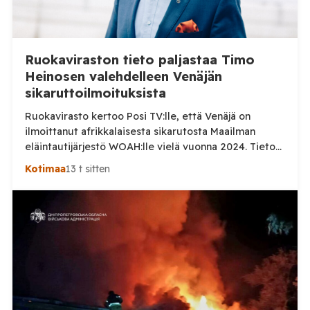
Ruokaviraston tieto paljastaa Timo
Heinosen valehdelleen Venäjän
sikaruttoilmoituksista
Ruokavirasto kertoo Posi TV:lle, että Venäjä on
ilmoittanut afrikkalaisesta sikarutosta Maailman
eläintautijärjestö WOAH:lle vielä vuonna 2024. Tieto
haastaa kokoomuksen kansanedustaja Timo Heinosen
Kotimaa
13 t sitten
(kok.) esittämän väitteen Venäjän
sikaruttoilmoituksista. Suomi on puolestaan
ilmoittanut tuoreesta Virolahden tapauksesta sekä
WOAH:n kautta että suoraan Venäjän
eläinlääkintäviranomaisille. Ruokavirasto kertoi Posi
TV:lle tarkempia tietoja Suomen ensimmäisestä
afrikkalaisen sikaruton tapauksesta sekä
eläintautitietojen vaihdosta […]