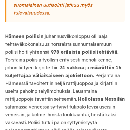
suomalainen uutisointi jatkuu myös
tulevaisuudessa.
Hämeen poliisin
juhannusviikonloppu oli laaja
tehtäväkokonaisuus: torstaista sunnuntaiaamuun
poliisi hoiti yhteensä
978 erilaista poliisitehtävää.
Torstaina poliisia työllisti erityisesti menoliikenne,
johon liittyen kirjoitettiin
31 sakkoa
ja
määrättiin 16
kuljettajaa väliaikaiseen ajokieltoon.
Perjantaina
Hämeessä tavoitettiin neljä rattijuoppoa ja kirjattiin
useita pahoinpitelyilmoituksia. Lauantaina
rattijuoppoja tavattiin seitsemän.
Hollolassa
Messilän
satamassa veneessä syttynyt tulipalo levisi useisiin
veneisiin, ja kolme ihmistä loukkaantui, heistä kaksi
vakavasti. Poliisi tutkii palon syttymissyytä