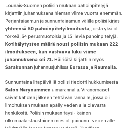
Lounais-Suomen poliisin mukaan pahoinpitelyjä
kirjattiin juhannuksena hieman viime vuotta enemmän.
Perjantaiaamun ja sunnuntaiaamun välillä poliisi kirjasi
yhteensä 50 pahoinpitelyilmoitusta
, joista yksi oli
törkeä, 34 perusmuotoisia ja 15 lieviä pahoinpitelyjä.
Kotihälytysten määrä nousi poliisin mukaan 222
ilmoitukseen, kun vastaava luku viime
juhannuksena oli 71.
Häiriöitä kirjattiin myös
Satakunnan
juhannusjuhlissa
Eurassa
ja
Raumalla
.
Sunnuntaina iltapäivällä poliisi tiedotti hukkumisesta
Salon
Märynummen
uimarannalla. Viranomaiset
saivat kahden jälkeen tehtävän rannalle, jossa oli
ilmoituksen mukaan epäily veden alla olevasta
henkilöstä. Poliisin mukaan täysi-ikäinen
ulkomaalaistaustainen mies oli painunut veden alle