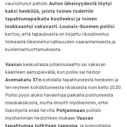
vaurioitunut pahoin.
Auton läheisyydestä löytyi
kaksi henkilöä, joista toinen todettiin
tapahtumapaikalla kuolleeksi ja toinen
loukkaantui vakavasti.
Lounais-Suomen poliisi
kertoo, että tapauksesta on kirjattu rikosilmoitus
törkeästä liikenneturvallisuuden vaarantamisesta ja
kuolemantuottamuksesta.
Vaasan
keskustassa juhannusaatto sai vakavan
käänteen aamupäivällä, kun poliisi sai tiedon
Asemakatu 37:n
kohdalla tapahtuneesta henkeen ja
terveyteen kohdistuneesta rikoksesta noin kello 10.30.
Poliisi pyysi aluksi havaintoja paikalta poistuneesta
mieskaksikosta, mutta ilmoitti myöhemmin, ettei
lisävihjeitä enää tarvita.
Pohjanmaan
poliisin
myöhemmän tiedotteen mukaan
Vaasan
tapahtumaa tutkitaan tappona
, ja sunnuntaina