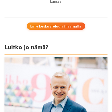
kanssa.
Liity keskusteluun tilaamalla
Luitko jo nämä?