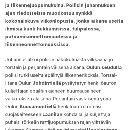
ja liikennejuopumuksina. Poliisin juhannuksen
ajan tiedotteista muodostuu synkkä
kokonaiskuva viikonlopusta, jonka aikana useita
ihmisiä kuoli hukkumisissa, tulipalossa,
putoamisonnettomuudessa ja
liikenneonnettomuuksissa.
Juhannus alkoi poliisin näkökulmasta vilkkaana jo
torstain ja perjantain välisenä aikana.
Oulun seudulla
poliisi tutki useita epäiltyjä liikennerikoksia. Torstai-
iltana Oulun
Johdintiellä
pysäytetyn henkilöauton
kuljettajan epäiltiin ajaneen huumausaineen
vaikutuksen alaisena. Perjantain vastaisena yönä
Oulun
Kuusamontiellä
henkilöauto törmäsi
suojakaiteeseen
Laanilan
kohdalla, ja kuljettaja
puhalsi törkeän rattijuopumuksen rajan ylittävän