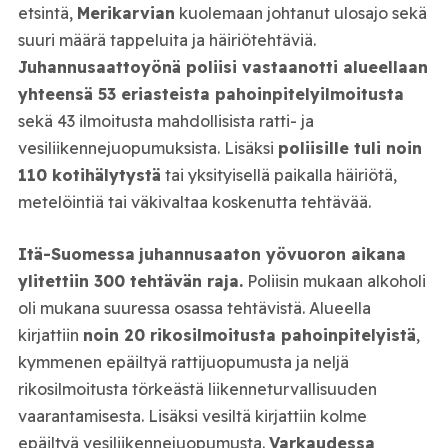
etsintä,
Merikarvian
kuolemaan johtanut ulosajo sekä
suuri määrä tappeluita ja häiriötehtäviä.
Juhannusaattoyönä poliisi vastaanotti alueellaan
yhteensä 53 eriasteista pahoinpitelyilmoitusta
sekä 43 ilmoitusta mahdollisista ratti- ja
vesiliikennejuopumuksista. Lisäksi
poliisille tuli noin
110 kotihälytystä
tai yksityisellä paikalla häiriötä,
metelöintiä tai väkivaltaa koskenutta tehtävää.
Itä-Suomessa
juhannusaaton yövuoron aikana
ylitettiin 300 tehtävän raja.
Poliisin mukaan alkoholi
oli mukana suuressa osassa tehtävistä. Alueella
kirjattiin
noin 20 rikosilmoitusta pahoinpitelyistä
,
kymmenen epäiltyä rattijuopumusta ja neljä
rikosilmoitusta törkeästä liikenneturvallisuuden
vaarantamisesta. Lisäksi vesiltä kirjattiin kolme
epäiltyä vesiliikennejuopumusta.
Varkaudessa