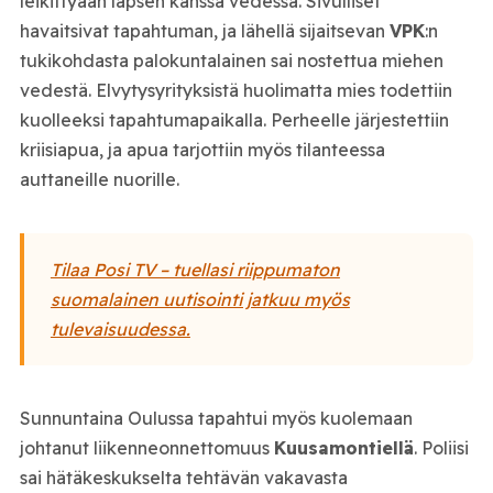
leikittyään lapsen kanssa vedessä. Sivulliset
havaitsivat tapahtuman, ja lähellä sijaitsevan
VPK
:n
tukikohdasta palokuntalainen sai nostettua miehen
vedestä. Elvytysyrityksistä huolimatta mies todettiin
kuolleeksi tapahtumapaikalla. Perheelle järjestettiin
kriisiapua, ja apua tarjottiin myös tilanteessa
auttaneille nuorille.
Tilaa Posi TV – tuellasi riippumaton
suomalainen uutisointi jatkuu myös
tulevaisuudessa.
Sunnuntaina Oulussa tapahtui myös kuolemaan
johtanut liikenneonnettomuus
Kuusamontiellä
. Poliisi
sai hätäkeskukselta tehtävän vakavasta