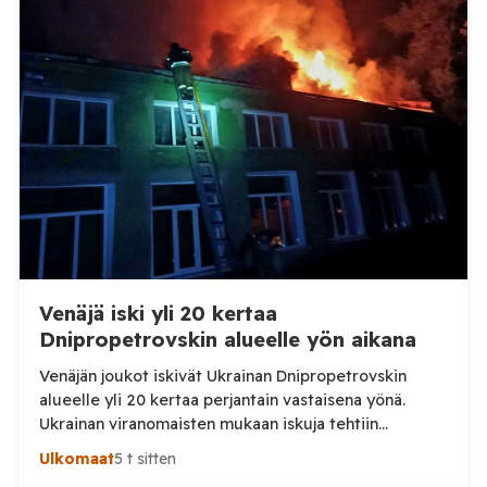
Venäjä iski yli 20 kertaa
Dnipropetrovskin alueelle yön aikana
Venäjän joukot iskivät Ukrainan Dnipropetrovskin
alueelle yli 20 kertaa perjantain vastaisena yönä.
Ukrainan viranomaisten mukaan iskuja tehtiin
drooneilla ja tykistöllä viidelle eri alueelle.
Ulkomaat
5 t sitten
Henkilövahingoilta vältyttiin. Dnipropetrovskin