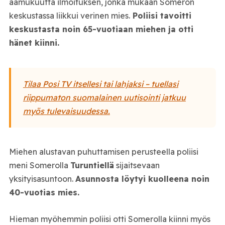
aamukuutta ilmoituksen, jonka mukaan Someron
keskustassa liikkui verinen mies.
Poliisi tavoitti
keskustasta noin 65-vuotiaan miehen ja otti
hänet kiinni.
Tilaa Posi TV itsellesi tai lahjaksi – tuellasi
riippumaton suomalainen uutisointi jatkuu
myös tulevaisuudessa.
Miehen alustavan puhuttamisen perusteella poliisi
meni Somerolla
Turuntiellä
sijaitsevaan
yksityisasuntoon.
Asunnosta löytyi kuolleena noin
40-vuotias mies.
Hieman myöhemmin poliisi otti Somerolla kiinni myös