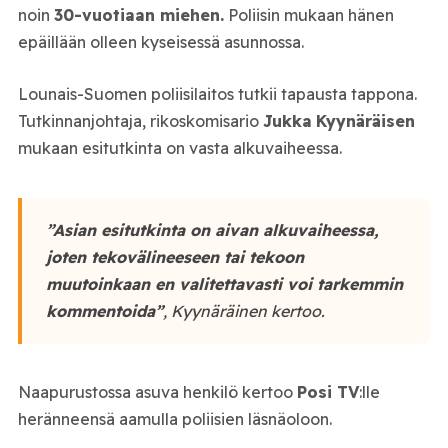
noin
30-vuotiaan miehen.
Poliisin mukaan hänen
epäillään olleen kyseisessä asunnossa.
Lounais-Suomen poliisilaitos tutkii tapausta tappona.
Tutkinnanjohtaja, rikoskomisario
Jukka
Kyynäräisen
mukaan esitutkinta on vasta alkuvaiheessa.
”Asian esitutkinta on aivan alkuvaiheessa,
joten tekovälineeseen tai tekoon
muutoinkaan en valitettavasti voi tarkemmin
kommentoida”
, Kyynäräinen kertoo.
Naapurustossa asuva henkilö kertoo
Posi TV
:lle
heränneensä aamulla poliisien läsnäoloon.