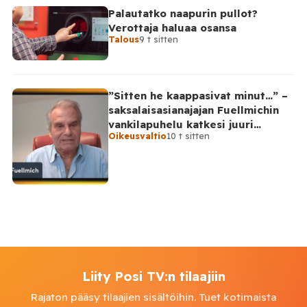
Palautatko naapurin pullot?
Verottaja haluaa osansa
Talous
9 t sitten
”Sitten he kaappasivat minut…” –
saksalaisasianajajan Fuellmichin
vankilapuhelu katkesi juuri
Oikeusvaltio
10 t sitten
kriittisellä hetkellä
Liity Posi TV:n tilaajiin
Rajaton pääsy tilaajien sisältöihin. Tuet kotimaista