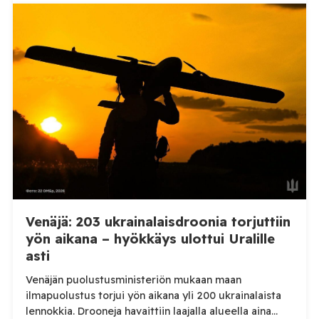
alueellisen sotilashallinnon johtaja Oleksandr Hanzha
kertoi perjantaiaamuna 7. elokuuta julkaisemassaan
Telegram-päivityksessä, että Venäjän joukot
hyökkäsivät yön aikana yli 20 kertaa viidelle alueelle.
Nikopolin alueella iskuja kohdistui Nikopolin
kaupunkiin sekä […]
Venäjä: 203 ukrainalaisdroonia torjuttiin
yön aikana – hyökkäys ulottui Uralille
asti
Venäjän puolustusministeriön mukaan maan
ilmapuolustus torjui yön aikana yli 200 ukrainalaista
lennokkia. Drooneja havaittiin laajalla alueella aina