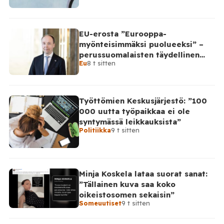
EU-erosta ”Eurooppa-
myönteisimmäksi puolueeksi” –
perussuomalaisten täydellinen
Eu
8 t sitten
takinkääntö
Työttömien Keskusjärjestö: ”100
000 uutta työpaikkaa ei ole
syntymässä leikkauksista”
Politiikka
9 t sitten
Minja Koskela lataa suorat sanat:
”Tällainen kuva saa koko
oikeistosomen sekaisin”
Someuutiset
9 t sitten