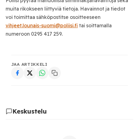
Poliisi pyytää mahdollisia silminnäkijähavaintoja sekä
muita rikokseen liittyviä tietoja. Havainnot ja tiedot
voi toimittaa sähköpostitse osoitteeseen
vihjeet.lounais-suomi@poliisi.fi
tai soittamalla
numeroon 0295 417 259.
JAA ARTIKKELI
Keskustelu