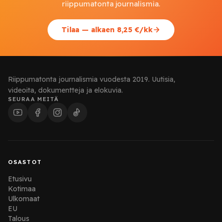
riippumatonta journalismia.
Tilaa — alkaen 8,25 €/kk
Riippumatonta journalismia vuodesta 2019. Uutisia,
videoita, dokumentteja ja elokuvia.
SEURAA MEITÄ
OSASTOT
Etusivu
Kotimaa
Ulkomaat
EU
Talous