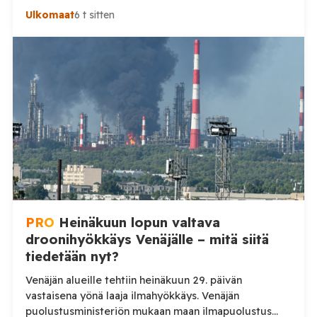
Uralille asti. Venäjän puolustusministeriön virallisen
Ulkomaat
6 t sitten
ilmoituksen mukaan ilmapuolustus sieppasi ja tuhosi
yhteensä 203 ukrainalaista kiinteäsiipistä
miehittämätöntä ilma-alusta torstai-illan 6. elokuuta
ja perjantaiaamun 7. elokuuta välisenä aikana.
Ministeriön ilmoitus koskee aikaväliä kello 20–08
Moskovan aikaa. Ministeriön mukaan drooneja
torjuttiin […]
PRO
Heinäkuun lopun valtava
droonihyökkäys Venäjälle – mitä siitä
tiedetään nyt?
Venäjän alueille tehtiin heinäkuun 29. päivän
vastaisena yönä laaja ilmahyökkäys. Venäjän
puolustusministeriön mukaan maan ilmapuolustus