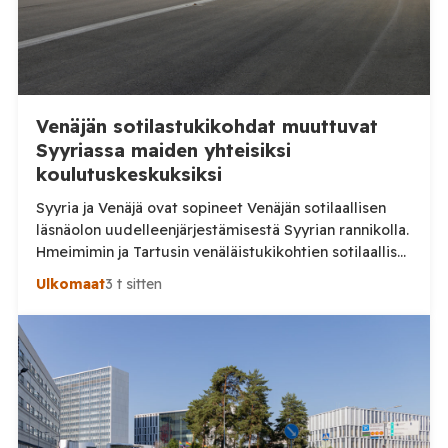
Venäjän sotilastukikohdat muuttuvat
Syyriassa maiden yhteisiksi
koulutuskeskuksiksi
Syyria ja Venäjä ovat sopineet Venäjän sotilaallisen
läsnäolon uudelleenjärjestämisestä Syyrian rannikolla.
Hmeimimin ja Tartusin venäläistukikohtien sotilaalliset
osat on määrä muuttaa maiden yhteisiksi koulutus- ja
Ulkomaat
3 t sitten
pätevöittämiskeskuksiksi, samalla kun osa Venäjän
käytössä olleesta infrastruktuurista siirtyy Syyrian
siviilihallinnon alaisuuteen. Syyrian ulkoministeriö
ilmoitti sunnuntaina 9. elokuuta, että Damaskos ja
Moskova ovat päässeet yhteisymmärrykseen Venäjän
Syyriassa sijaitsevien tukikohtien tulevaisuudesta.
Syyrian […]