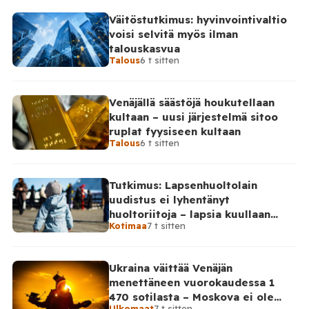
Väitöstutkimus: hyvinvointivaltio
voisi selvitä myös ilman
talouskasvua
Talous
6 t sitten
Venäjällä säästöjä houkutellaan
kultaan – uusi järjestelmä sitoo
ruplat fyysiseen kultaan
Talous
6 t sitten
Tutkimus: Lapsenhuoltolain
uudistus ei lyhentänyt
huoltoriitoja – lapsia kuullaan
Kotimaa
7 t sitten
edelleen harvoin
Ukraina väittää Venäjän
menettäneen vuorokaudessa 1
470 sotilasta – Moskova ei ole
Ulkomaat
7 t sitten