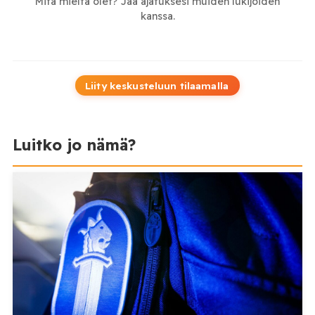
Mitä mieltä olet? Jaa ajatuksesi muiden lukijoiden
kanssa.
Liity keskusteluun tilaamalla
Luitko jo nämä?