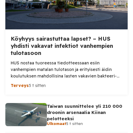
Köyhyys sairastuttaa lapset? – HUS
yhdisti vakavat infektiot vanhempien
tulotasoon
HUS nostaa tuoreessa tiedotteessaan esiin
vanhempien matalan tulotason ja erityisesti äidin
koulutuksen mahdollisina lasten vakavien bakteeri-
infektioiden riskitekijöinä. Tutkimusta tarkemmin
Terveys
5 t sitten
katsottaessa kuva on kuitenkin huomattavasti
varovaisempi: keskeinen yhteys ei ollut tilastollisesti
merkitsevä. HUS julkaisi maanantaina tiedotteen
Taiwan suunnittelee yli 210 000
”Vanhempien alhainen tulotaso ja koulutus voivat
droonin arsenaalia Kiinan
vaikuttaa lasten vakavien bakteeri-infektioiden
pelotteeksi
riskiin”, jonka mukaan lasten riski sairastua vakavaan
Ulkomaat
5 t sitten
bakteeri-infektioon on hieman […]