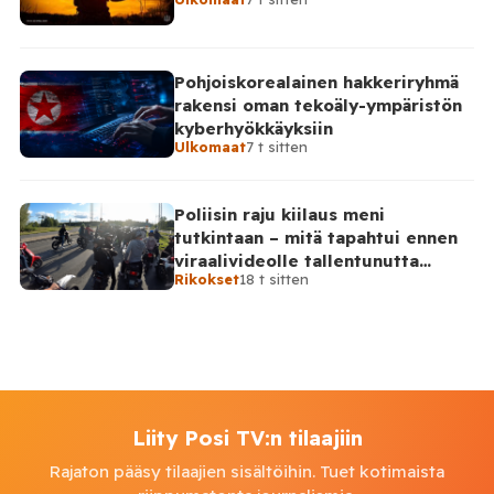
vahvistanut lukuja
Pohjoiskorealainen hakkeriryhmä
rakensi oman tekoäly-ympäristön
kyberhyökkäyksiin
Ulkomaat
7 t sitten
Poliisin raju kiilaus meni
tutkintaan – mitä tapahtui ennen
viraalivideolle tallentunutta
Rikokset
18 t sitten
hetkeä?
Liity Posi TV:n tilaajiin
Rajaton pääsy tilaajien sisältöihin. Tuet kotimaista