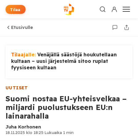
Tilaa
Etusivulle
Tilaajalle:
Venäjällä säästöjä houkutellaan
kultaan – uusi järjestelmä sitoo ruplat
fyysiseen kultaan
UUTISET
Suomi nostaa EU-yhteisvelkaa –
miljardi puolustukseen EU:n
lainarahalla
Juha Korhonen
18.11.2025 klo 18:25
·
Lukuaika 1 min