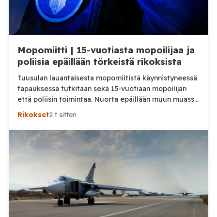
Mopomiitti | 15-vuotiasta mopoilijaa ja
poliisia epäillään törkeistä rikoksista
Tuusulan lauantaisesta mopomiitistä käynnistyneessä
tapauksessa tutkitaan sekä 15-vuotiaan mopoilijan
että poliisin toimintaa. Nuorta epäillään muun muassa
törkeästä liikenneturvallisuuden vaarantamisesta.
Rikokset
2 t sitten
Pysäytystilanteessa mukana ollutta poliisia
puolestaan epäillään virkavelvollisuuden
rikkomisesta, törkeästä liikenneturvallisuuden
vaarantamisesta ja vammantuottamuksesta.
Tuusulassa lauantaina 8. elokuuta tapahtuneesta
mopoilijan pysäytystilanteesta on aloitettu kaksi
erillistä esitutkintaa. Poliisin mukaan mopomiitissä oli
paikalla kymmeniä nuoria. Alueella liikennevalvontaa
tehnyt poliisipartio […]