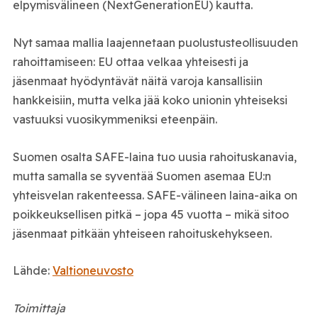
elpymisvälineen (NextGenerationEU) kautta.
Nyt samaa mallia laajennetaan puolustusteollisuuden
rahoittamiseen: EU ottaa velkaa yhteisesti ja
jäsenmaat hyödyntävät näitä varoja kansallisiin
hankkeisiin, mutta velka jää koko unionin yhteiseksi
vastuuksi vuosikymmeniksi eteenpäin.
Suomen osalta SAFE-laina tuo uusia rahoituskanavia,
mutta samalla se syventää Suomen asemaa EU:n
yhteisvelan rakenteessa. SAFE-välineen laina-aika on
poikkeuksellisen pitkä – jopa 45 vuotta – mikä sitoo
jäsenmaat pitkään yhteiseen rahoituskehykseen.
Lähde:
Valtioneuvosto
Toimittaja