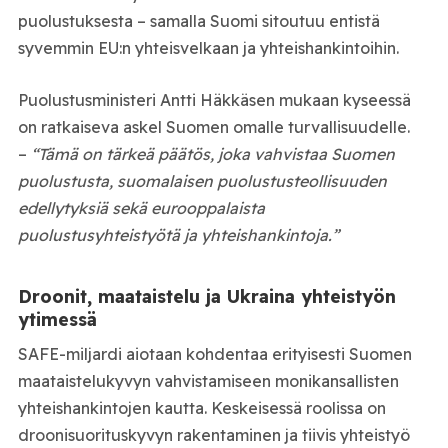
puolustuksesta – samalla Suomi sitoutuu entistä
syvemmin EU:n yhteisvelkaan ja yhteishankintoihin.
Puolustusministeri Antti Häkkäsen mukaan kyseessä
on ratkaiseva askel Suomen omalle turvallisuudelle.
–
“Tämä on tärkeä päätös, joka vahvistaa Suomen
puolustusta, suomalaisen puolustusteollisuuden
edellytyksiä sekä eurooppalaista
puolustusyhteistyötä ja yhteishankintoja.”
Droonit, maataistelu ja Ukraina yhteistyön
ytimessä
SAFE-miljardi aiotaan kohdentaa erityisesti Suomen
maataistelukyvyn vahvistamiseen monikansallisten
yhteishankintojen kautta. Keskeisessä roolissa on
droonisuorituskyvyn rakentaminen ja tiivis yhteistyö