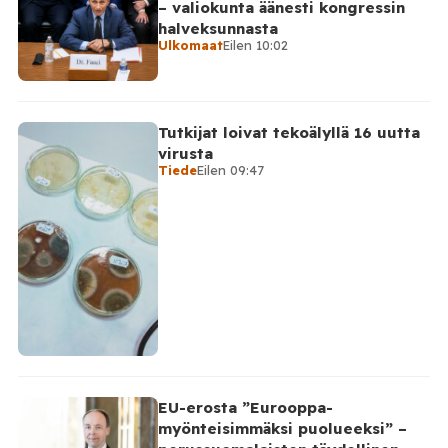
– valiokunta äänesti kongressin
halveksunnasta
Ulkomaat
Eilen 10:02
Tutkijat loivat tekoälyllä 16 uutta
virusta
Tiede
Eilen 09:47
EU-erosta ”Eurooppa-
myönteisimmäksi puolueeksi” –