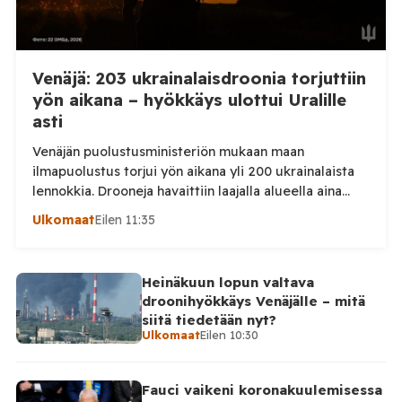
Venäjä: 203 ukrainalaisdroonia torjuttiin
yön aikana – hyökkäys ulottui Uralille
asti
Venäjän puolustusministeriön mukaan maan
ilmapuolustus torjui yön aikana yli 200 ukrainalaista
lennokkia. Drooneja havaittiin laajalla alueella aina
Uralille asti. Venäjän puolustusministeriön virallisen
Ulkomaat
Eilen 11:35
ilmoituksen mukaan ilmapuolustus sieppasi ja tuhosi
yhteensä 203 ukrainalaista kiinteäsiipistä
miehittämätöntä ilma-alusta torstai-illan 6. elokuuta
Heinäkuun lopun valtava
ja perjantaiaamun 7. elokuuta välisenä aikana.
droonihyökkäys Venäjälle – mitä
Ministeriön ilmoitus koskee aikaväliä kello 20–08
siitä tiedetään nyt?
Moskovan aikaa. Ministeriön mukaan drooneja
Ulkomaat
Eilen 10:30
torjuttiin […]
Fauci vaikeni koronakuulemisessa