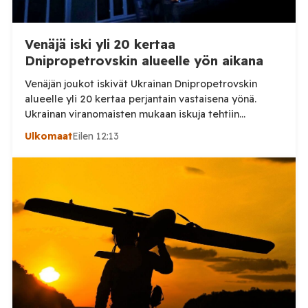
Venäjä iski yli 20 kertaa
Dnipropetrovskin alueelle yön aikana
Venäjän joukot iskivät Ukrainan Dnipropetrovskin
alueelle yli 20 kertaa perjantain vastaisena yönä.
Ukrainan viranomaisten mukaan iskuja tehtiin
drooneilla ja tykistöllä viidelle eri alueelle.
Ulkomaat
Eilen 12:13
Henkilövahingoilta vältyttiin. Dnipropetrovskin
alueellisen sotilashallinnon johtaja Oleksandr Hanzha
kertoi perjantaiaamuna 7. elokuuta julkaisemassaan
Telegram-päivityksessä, että Venäjän joukot
hyökkäsivät yön aikana yli 20 kertaa viidelle alueelle.
Nikopolin alueella iskuja kohdistui Nikopolin
kaupunkiin sekä […]