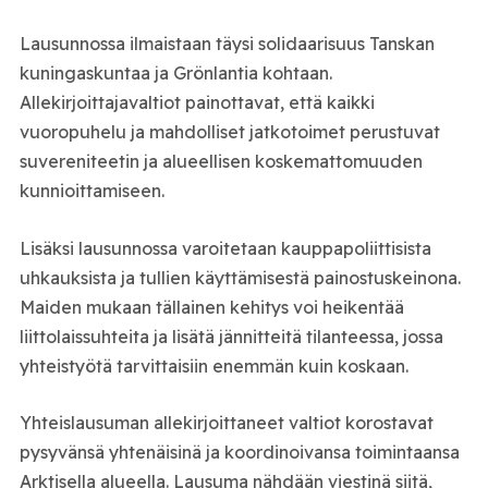
Lausunnossa ilmaistaan täysi solidaarisuus Tanskan
kuningaskuntaa ja Grönlantia kohtaan.
Allekirjoittajavaltiot painottavat, että kaikki
vuoropuhelu ja mahdolliset jatkotoimet perustuvat
suvereniteetin ja alueellisen koskemattomuuden
kunnioittamiseen.
Lisäksi lausunnossa varoitetaan kauppapoliittisista
uhkauksista ja tullien käyttämisestä painostuskeinona.
Maiden mukaan tällainen kehitys voi heikentää
liittolaissuhteita ja lisätä jännitteitä tilanteessa, jossa
yhteistyötä tarvittaisiin enemmän kuin koskaan.
Yhteislausuman allekirjoittaneet valtiot korostavat
pysyvänsä yhtenäisinä ja koordinoivansa toimintaansa
Arktisella alueella. Lausuma nähdään viestinä siitä,