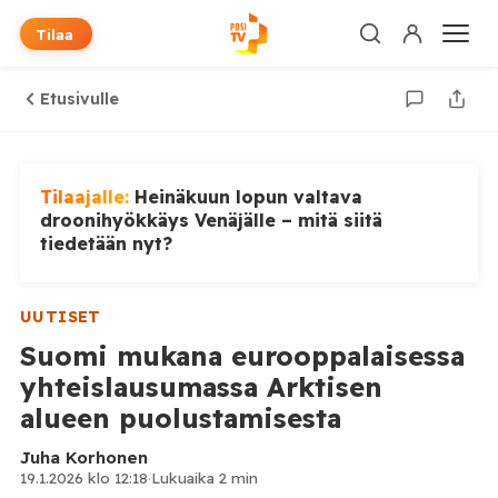
Tilaa
Etusivulle
Tilaajalle:
Heinäkuun lopun valtava
droonihyökkäys Venäjälle – mitä siitä
tiedetään nyt?
UUTISET
Suomi mukana eurooppalaisessa
yhteislausumassa Arktisen
alueen puolustamisesta
Juha Korhonen
19.1.2026 klo 12:18
·
Lukuaika 2 min