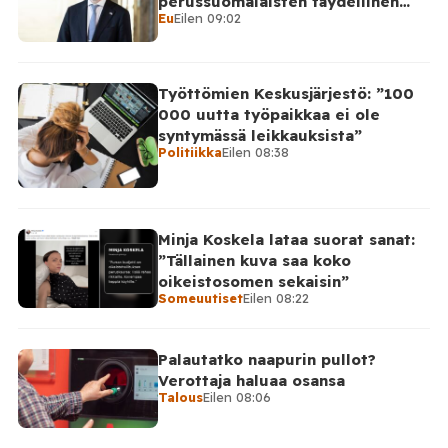
perussuomalaisten täydellinen
Eu
Eilen 09:02
takinkääntö
Työttömien Keskusjärjestö: ”100
000 uutta työpaikkaa ei ole
syntymässä leikkauksista”
Politiikka
Eilen 08:38
Minja Koskela lataa suorat sanat:
”Tällainen kuva saa koko
oikeistosomen sekaisin”
Someuutiset
Eilen 08:22
Palautatko naapurin pullot?
Verottaja haluaa osansa
Talous
Eilen 08:06