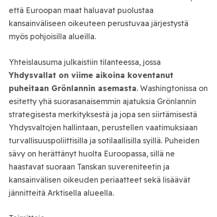
että Euroopan maat haluavat puolustaa
kansainväliseen oikeuteen perustuvaa järjestystä
myös pohjoisilla alueilla.
Yhteislausuma julkaistiin tilanteessa, jossa
Yhdysvallat on viime aikoina koventanut
puheitaan Grönlannin asemasta
. Washingtonissa on
esitetty yhä suorasanaisemmin ajatuksia Grönlannin
strategisesta merkityksestä ja jopa sen siirtämisestä
Yhdysvaltojen hallintaan, perustellen vaatimuksiaan
turvallisuuspoliittisilla ja sotilaallisilla syillä. Puheiden
sävy on herättänyt huolta Euroopassa, sillä ne
haastavat suoraan Tanskan suvereniteetin ja
kansainvälisen oikeuden periaatteet sekä lisäävät
jännitteitä Arktisella alueella.