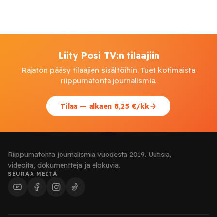
Liity Posi TV:n tilaajiin
Rajaton pääsy tilaajien sisältöihin. Tuet kotimaista
riippumatonta journalismia.
Tilaa — alkaen 8,25 €/kk
Riippumatonta journalismia vuodesta 2019. Uutisia,
videoita, dokumentteja ja elokuvia.
SEURAA MEITÄ