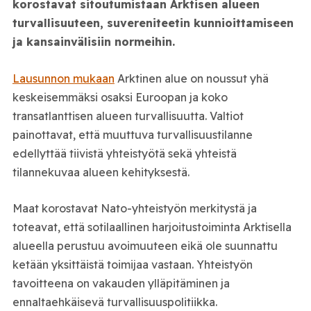
korostavat sitoutumistaan Arktisen alueen
turvallisuuteen, suvereniteetin kunnioittamiseen
ja kansainvälisiin normeihin.
Lausunnon mukaan
Arktinen alue on noussut yhä
keskeisemmäksi osaksi Euroopan ja koko
transatlanttisen alueen turvallisuutta. Valtiot
painottavat, että muuttuva turvallisuustilanne
edellyttää tiivistä yhteistyötä sekä yhteistä
tilannekuvaa alueen kehityksestä.
Maat korostavat Nato-yhteistyön merkitystä ja
toteavat, että sotilaallinen harjoitustoiminta Arktisella
alueella perustuu avoimuuteen eikä ole suunnattu
ketään yksittäistä toimijaa vastaan. Yhteistyön
tavoitteena on vakauden ylläpitäminen ja
ennaltaehkäisevä turvallisuuspolitiikka.