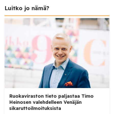
Luitko jo nämä?
Ruokaviraston tieto paljastaa Timo
Heinosen valehdelleen Venäjän
sikaruttoilmoituksista