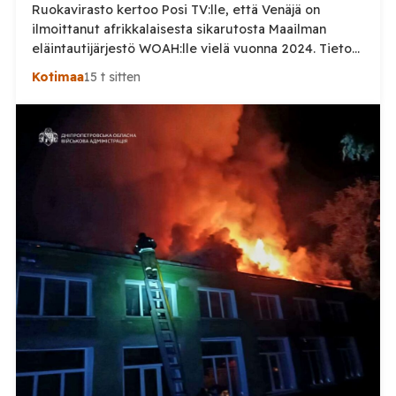
Ruokavirasto kertoo Posi TV:lle, että Venäjä on
ilmoittanut afrikkalaisesta sikarutosta Maailman
eläintautijärjestö WOAH:lle vielä vuonna 2024. Tieto
haastaa kokoomuksen kansanedustaja Timo Heinosen
Kotimaa
15 t sitten
(kok.) esittämän väitteen Venäjän
sikaruttoilmoituksista. Suomi on puolestaan
ilmoittanut tuoreesta Virolahden tapauksesta sekä
WOAH:n kautta että suoraan Venäjän
eläinlääkintäviranomaisille. Ruokavirasto kertoi Posi
TV:lle tarkempia tietoja Suomen ensimmäisestä
afrikkalaisen sikaruton tapauksesta sekä
eläintautitietojen vaihdosta […]