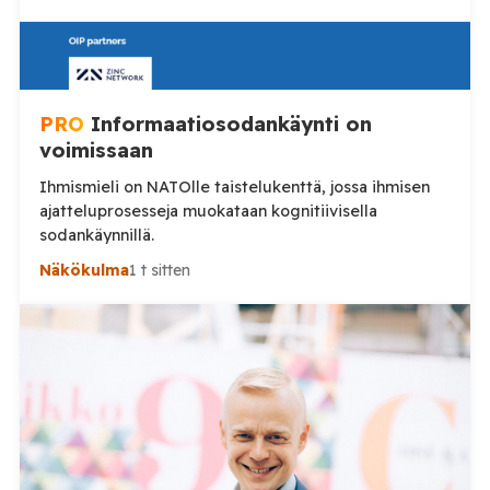
PRO
Informaatiosodankäynti on
voimissaan
Ihmismieli on NATOlle taistelukenttä, jossa ihmisen
ajatteluprosesseja muokataan kognitiivisella
sodankäynnillä.
Näkökulma
1 t sitten