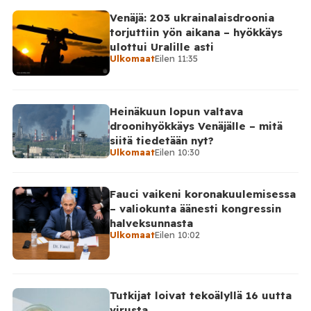
kertoi perjantaiaamuna 7. elokuuta julkaisemassaan
Venäjä: 203 ukrainalaisdroonia
Telegram-päivityksessä, että Venäjän joukot
torjuttiin yön aikana – hyökkäys
hyökkäsivät yön aikana yli 20 kertaa viidelle alueelle.
ulottui Uralille asti
Nikopolin alueella iskuja kohdistui Nikopolin
Ulkomaat
Eilen 11:35
kaupunkiin sekä […]
Heinäkuun lopun valtava
droonihyökkäys Venäjälle – mitä
siitä tiedetään nyt?
Ulkomaat
Eilen 10:30
Fauci vaikeni koronakuulemisessa
– valiokunta äänesti kongressin
halveksunnasta
Ulkomaat
Eilen 10:02
Tutkijat loivat tekoälyllä 16 uutta
virusta