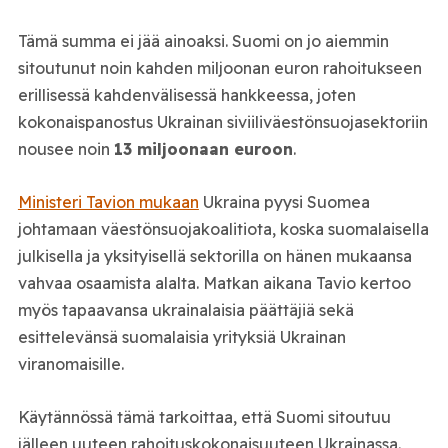
Tämä summa ei jää ainoaksi. Suomi on jo aiemmin
sitoutunut noin kahden miljoonan euron rahoitukseen
erillisessä kahdenvälisessä hankkeessa, joten
kokonaispanostus Ukrainan siviiliväestönsuojasektoriin
nousee noin
13 miljoonaan euroon
.
Ministeri Tavion mukaan
Ukraina pyysi Suomea
johtamaan väestönsuojakoalitiota, koska suomalaisella
julkisella ja yksityisellä sektorilla on hänen mukaansa
vahvaa osaamista alalta. Matkan aikana Tavio kertoo
myös tapaavansa ukrainalaisia päättäjiä sekä
esittelevänsä suomalaisia yrityksiä Ukrainan
viranomaisille.
Käytännössä tämä tarkoittaa, että Suomi sitoutuu
jälleen uuteen rahoituskokonaisuuteen Ukrainassa.