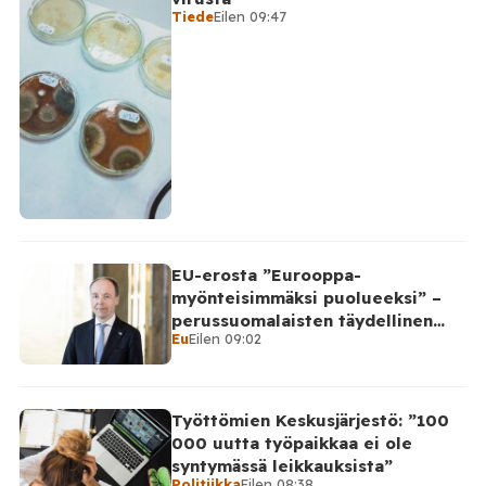
Tiede
Eilen 09:47
EU-erosta ”Eurooppa-
myönteisimmäksi puolueeksi” –
perussuomalaisten täydellinen
Eu
Eilen 09:02
takinkääntö
Työttömien Keskusjärjestö: ”100
000 uutta työpaikkaa ei ole
syntymässä leikkauksista”
Politiikka
Eilen 08:38