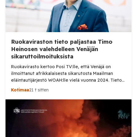
Ruokaviraston tieto paljastaa Timo
Heinosen valehdelleen Venäjän
sikaruttoilmoituksista
Ruokavirasto kertoo Posi TV:lle, että Venäjä on
ilmoittanut afrikkalaisesta sikarutosta Maailman
eläintautijärjestö WOAH:lle vielä vuonna 2024. Tieto
haastaa kokoomuksen kansanedustaja Timo Heinosen
Kotimaa
21 t sitten
(kok.) esittämän väitteen Venäjän
sikaruttoilmoituksista. Suomi on puolestaan
ilmoittanut tuoreesta Virolahden tapauksesta sekä
WOAH:n kautta että suoraan Venäjän
eläinlääkintäviranomaisille. Ruokavirasto kertoi Posi
TV:lle tarkempia tietoja Suomen ensimmäisestä
afrikkalaisen sikaruton tapauksesta sekä