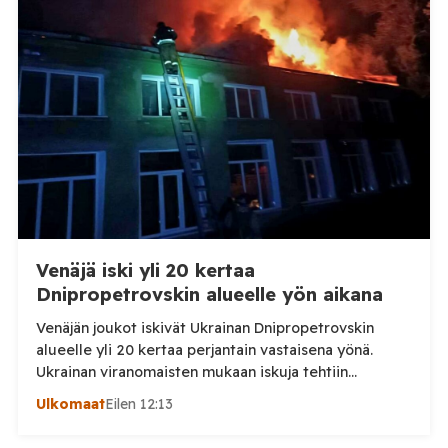
eläintautitietojen vaihdosta […]
Venäjä iski yli 20 kertaa
Dnipropetrovskin alueelle yön aikana
Venäjän joukot iskivät Ukrainan Dnipropetrovskin
alueelle yli 20 kertaa perjantain vastaisena yönä.
Ukrainan viranomaisten mukaan iskuja tehtiin
drooneilla ja tykistöllä viidelle eri alueelle.
Ulkomaat
Eilen 12:13
Henkilövahingoilta vältyttiin. Dnipropetrovskin
alueellisen sotilashallinnon johtaja Oleksandr Hanzha