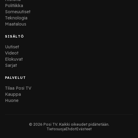
Politiikka
Someuutiset
Teknologia
Maatalous
SISÄLTÖ
Uutiset
Videot
Elokuvat
Sarjat
PALVELUT
Tilaa Posi TV
Kauppa
Huone
© 2026 Posi TV. Kaikki oikeudet pidätetään.
Tietosuoja
Ehdot
Evästeet