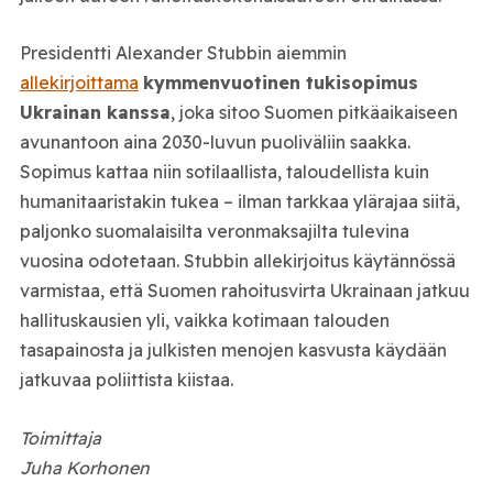
Presidentti Alexander Stubbin aiemmin
allekirjoittama
kymmenvuotinen tukisopimus
Ukrainan kanssa
, joka sitoo Suomen pitkäaikaiseen
avunantoon aina 2030-luvun puoliväliin saakka.
Sopimus kattaa niin sotilaallista, taloudellista kuin
humanitaaristakin tukea – ilman tarkkaa ylärajaa siitä,
paljonko suomalaisilta veronmaksajilta tulevina
vuosina odotetaan. Stubbin allekirjoitus käytännössä
varmistaa, että Suomen rahoitusvirta Ukrainaan jatkuu
hallituskausien yli, vaikka kotimaan talouden
tasapainosta ja julkisten menojen kasvusta käydään
jatkuvaa poliittista kiistaa.
Toimittaja
Juha Korhonen