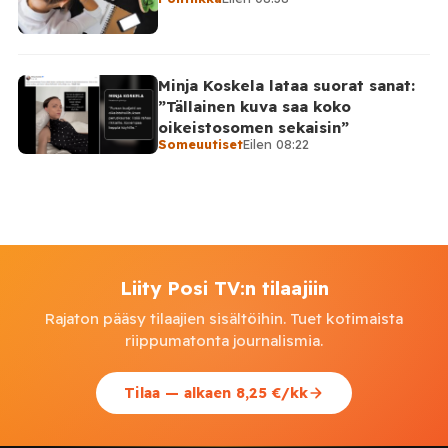
Minja Koskela lataa suorat sanat:
”Tällainen kuva saa koko
oikeistosomen sekaisin”
Someuutiset
Eilen 08:22
Liity Posi TV:n tilaajiin
Rajaton pääsy tilaajien sisältöihin. Tuet kotimaista
riippumatonta journalismia.
Tilaa — alkaen 8,25 €/kk