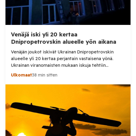
Venäjä iski yli 20 kertaa
Dnipropetrovskin alueelle yön aikana
Venäjän joukot iskivät Ukrainan Dnipropetrovskin
alueelle yli 20 kertaa perjantain vastaisena yönä.
Ukrainan viranomaisten mukaan iskuja tehtiin
drooneilla ja tykistöllä viidelle eri alueelle.
Ulkomaat
38 min sitten
Henkilövahingoilta vältyttiin. Dnipropetrovskin
alueellisen sotilashallinnon johtaja Oleksandr Hanzha
kertoi perjantaiaamuna 7. elokuuta julkaisemassaan
Telegram-päivityksessä, että Venäjän joukot
hyökkäsivät yön aikana yli 20 kertaa viidelle alueelle.
Nikopolin alueella iskuja kohdistui Nikopolin
kaupunkiin sekä […]