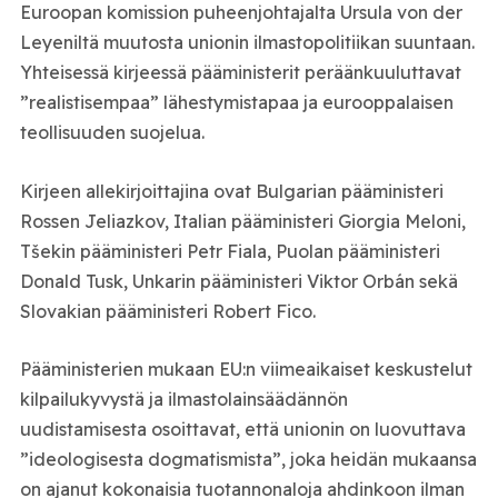
Euroopan komission puheenjohtajalta Ursula von der
Leyeniltä muutosta unionin ilmastopolitiikan suuntaan.
Yhteisessä kirjeessä pääministerit peräänkuuluttavat
”realistisempaa” lähestymistapaa ja eurooppalaisen
teollisuuden suojelua.
Kirjeen allekirjoittajina ovat Bulgarian pääministeri
Rossen Jeliazkov, Italian pääministeri Giorgia Meloni,
Tšekin pääministeri Petr Fiala, Puolan pääministeri
Donald Tusk, Unkarin pääministeri Viktor Orbán sekä
Slovakian pääministeri Robert Fico.
Pääministerien mukaan EU:n viimeaikaiset keskustelut
kilpailukyvystä ja ilmastolainsäädännön
uudistamisesta osoittavat, että unionin on luovuttava
”ideologisesta dogmatismista”, joka heidän mukaansa
on ajanut kokonaisia tuotannonaloja ahdinkoon ilman