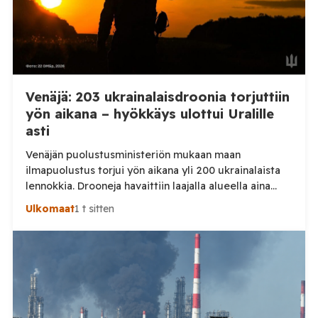
Venäjä: 203 ukrainalaisdroonia torjuttiin
yön aikana – hyökkäys ulottui Uralille
asti
Venäjän puolustusministeriön mukaan maan
ilmapuolustus torjui yön aikana yli 200 ukrainalaista
lennokkia. Drooneja havaittiin laajalla alueella aina
Uralille asti. Venäjän puolustusministeriön virallisen
Ulkomaat
1 t sitten
ilmoituksen mukaan ilmapuolustus sieppasi ja tuhosi
yhteensä 203 ukrainalaista kiinteäsiipistä
miehittämätöntä ilma-alusta torstai-illan 6. elokuuta
ja perjantaiaamun 7. elokuuta välisenä aikana.
Ministeriön ilmoitus koskee aikaväliä kello 20–08
Moskovan aikaa. Ministeriön mukaan drooneja
torjuttiin […]