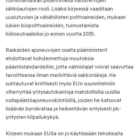
toimintamatkan pidentimellä varustettujen
sähköautojen rooli. Lisäksi kirjeessä vaaditaan
uusiutuvien ja vähähiilisten polttoaineiden, mukaan
lukien biopolttoaineiden, tunnustamista
hiilineutraaleiksi jo ennen vuotta 2035.
Raskaiden ajoneuvojen osalta pääministerit
ehdottavat kohdennettuja muutoksia
päästöstandardeihin, jotta valmistajat voivat saavuttaa
tavoitteensa ilman merkittäviä sakkoriskejä. He
suhtautuvat kriittisesti myös EU:n suunnitelmiin
viherryttää yritysautokantoja mahdollisilla uusilla
nollapäästöajoneuvokiintiöillä, joiden he katsovat
lisäävän byrokratiaa ja heikentävän erityisesti pk-
yritysten kilpailukykyä.
Kirjeen mukaan EU:lla on jo käytössään tehokkaita