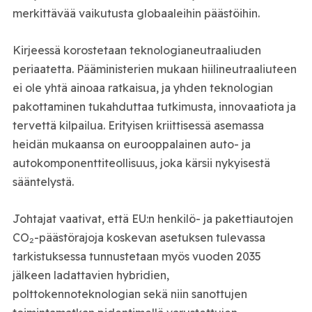
merkittävää vaikutusta globaaleihin päästöihin.
Kirjeessä korostetaan teknologianeutraaliuden
periaatetta. Pääministerien mukaan hiilineutraaliuteen
ei ole yhtä ainoaa ratkaisua, ja yhden teknologian
pakottaminen tukahduttaa tutkimusta, innovaatiota ja
tervettä kilpailua. Erityisen kriittisessä asemassa
heidän mukaansa on eurooppalainen auto- ja
autokomponenttiteollisuus, joka kärsii nykyisestä
sääntelystä.
Johtajat vaativat, että EU:n henkilö- ja pakettiautojen
CO₂-päästörajoja koskevan asetuksen tulevassa
tarkistuksessa tunnustetaan myös vuoden 2035
jälkeen ladattavien hybridien,
polttokennoteknologian sekä niin sanottujen