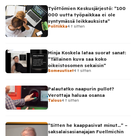
Työttömien Keskusjärjestö: ”100
000 uutta työpaikkaa ei ole
syntymässä leikkauksista”
Politiikka
4 t sitten
Minja Koskela lataa suorat sanat:
”Tällainen kuva saa koko
oikeistosomen sekaisin”
Someuutiset
4 t sitten
Palautatko naapurin pullot?
Verottaja haluaa osansa
Talous
4 t sitten
”Sitten he kaappasivat minut…” –
saksalaisasianajajan Fuellmichin