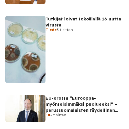
Tutkijat loivat tekoälyllä 16 uutta
virusta
Tiede
3 t sitten
EU-erosta ”Eurooppa-
myönteisimmäksi puolueeksi” –
perussuomalaisten täydellinen
Eu
3 t sitten
takinkääntö