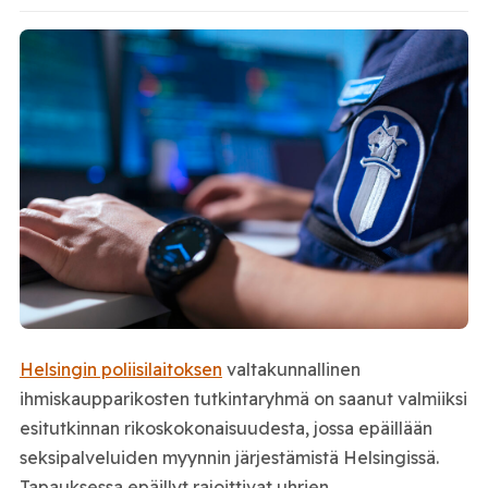
Helsingin poliisilaitoksen
valtakunnallinen
ihmiskaupparikosten tutkintaryhmä on saanut valmiiksi
esitutkinnan rikoskokonaisuudesta, jossa epäillään
seksipalveluiden myynnin järjestämistä Helsingissä.
Tapauksessa epäillyt rajoittivat uhrien