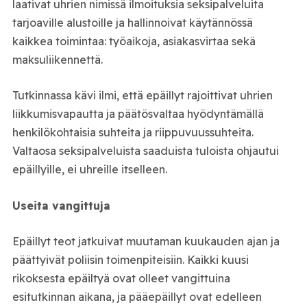
laativat uhrien nimissä ilmoituksia seksipalveluita
tarjoaville alustoille ja hallinnoivat käytännössä
kaikkea toimintaa: työaikoja, asiakasvirtaa sekä
maksuliikennettä.
Tutkinnassa kävi ilmi, että epäillyt rajoittivat uhrien
liikkumisvapautta ja päätösvaltaa hyödyntämällä
henkilökohtaisia suhteita ja riippuvuussuhteita.
Valtaosa seksipalveluista saaduista tuloista ohjautui
epäillyille, ei uhreille itselleen.
Useita vangittuja
Epäillyt teot jatkuivat muutaman kuukauden ajan ja
päättyivät poliisin toimenpiteisiin. Kaikki kuusi
rikoksesta epäiltyä ovat olleet vangittuina
esitutkinnan aikana, ja pääepäillyt ovat edelleen