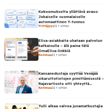
Kokoomukselta yllättävä avaus:
Jokaiselle suomalaiselle
automaattinen Y-tunnus
Yrittäjyys
21 t sitten
Elisa-asiakkaita uhataan palvelun
katkaisulla – älä paina tätä
OmaElisa-linkkiä
Kotimaa
21 t sitten
Kansanedustaja syyttää Venäjää
sikaruttotietojen pimittämisestä –
Rajavartiosto otti yhteyttä
Kotimaa
22 t sitten
Venäjälle
Tulli alkaa valvoa junamatkustajia