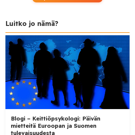
Luitko jo nämä?
Blogi – Keittiöpsykologi: Päivän
mietteitä Euroopan ja Suomen
tulevaisuudesta