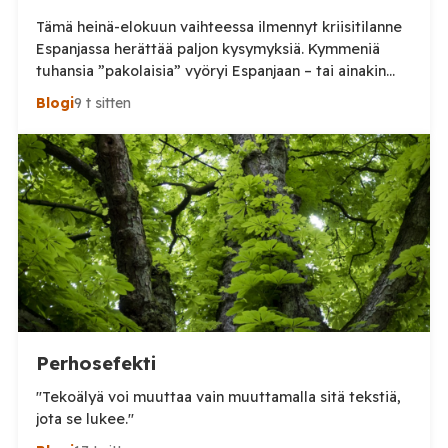
Tämä heinä-elokuun vaihteessa ilmennyt kriisitilanne
Espanjassa herättää paljon kysymyksiä. Kymmeniä
tuhansia ”pakolaisia” vyöryi Espanjaan – tai ainakin
tuhansia, kun en aivan tarkkaa tilannetta tiedä.
Blogi
9 t sitten
Viimeisin tieto, jonka näin oli perjantai-illalta
somepäivityksessä n. 60 000, eli aivan järjetön määrä.
Tämä voi olla yläkanttiin, mutta kuitenkin todella
suuri määrä. (Tosin tilanne on jo ilmeisimmin ohi,
mutta koskaan […]
Perhosefekti
"Tekoälyä voi muuttaa vain muuttamalla sitä tekstiä,
jota se lukee."