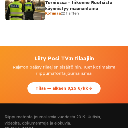
Torniossa – liikenne Ruotsista
käynnistyy maanantaina
Kotimaa
22 t sitten
Liity Posi TV:n tilaajiin
Rajaton pääsy tilaajien sisältöihin. Tuet kotimaista
riippumatonta journalismia.
Tilaa — alkaen 8,25 €/kk
Riippumatonta journalismia vuodesta 2019. Uutisia,
videoita, dokumentteja ja elokuvia.