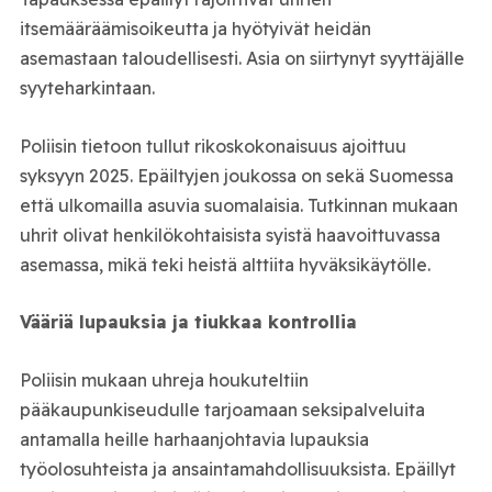
itsemääräämisoikeutta ja hyötyivät heidän
asemastaan taloudellisesti. Asia on siirtynyt syyttäjälle
syyteharkintaan.
Poliisin tietoon tullut rikoskokonaisuus ajoittuu
syksyyn 2025. Epäiltyjen joukossa on sekä Suomessa
että ulkomailla asuvia suomalaisia. Tutkinnan mukaan
uhrit olivat henkilökohtaisista syistä haavoittuvassa
asemassa, mikä teki heistä alttiita hyväksikäytölle.
Vääriä lupauksia ja tiukkaa kontrollia
Poliisin mukaan uhreja houkuteltiin
pääkaupunkiseudulle tarjoamaan seksipalveluita
antamalla heille harhaanjohtavia lupauksia
työolosuhteista ja ansaintamahdollisuuksista. Epäillyt