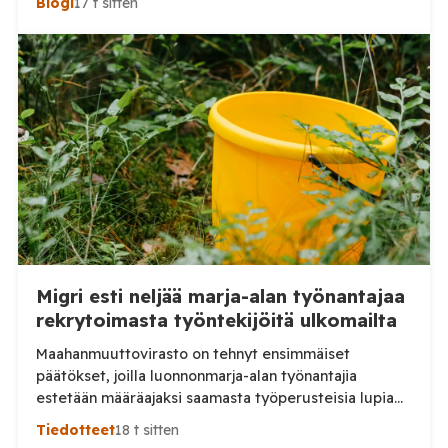
Blogi
17 t sitten
Migri esti neljää marja-alan työnantajaa
rekrytoimasta työntekijöitä ulkomailta
Maahanmuuttovirasto on tehnyt ensimmäiset
päätökset, joilla luonnonmarja-alan työnantajia
estetään määräajaksi saamasta työperusteisia lupia
ulkomailta rekrytoitaville työntekijöille. Päätösten
Tiedotteet
18 t sitten
taustalla ovat työnantajien toiminnassa havaitut