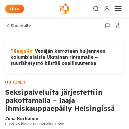
Tilaa
Etusivulle
Tilaajalle:
Venäjän kerrotaan huijanneen
kolumbialaisia Ukrainan rintamalle –
suurlähetystö kiistää osallisuutensa
UUTISET
Seksipalveluita järjestettiin
pakottamalla – laaja
ihmiskauppaepäily Helsingissä
Juha Korhonen
8.1.2026 klo 17:12
·
Lukuaika 1 min