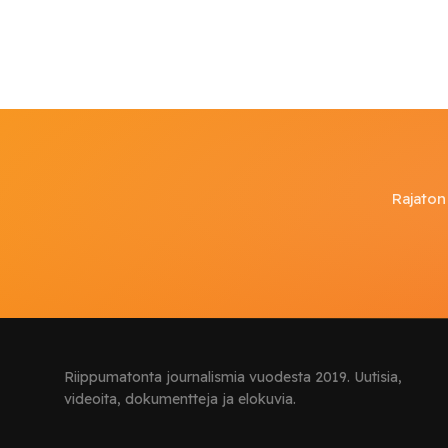
Rajaton 
Riippumatonta journalismia vuodesta 2019. Uutisia,
videoita, dokumentteja ja elokuvia.