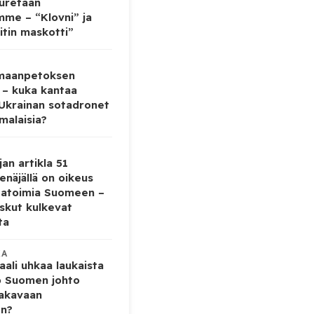
auretaan
mme – “Klovni” ja
itin maskotti”
 maanpetoksen
 – kuka kantaa
 Ukrainan sotadronet
malaisia?
jan artikla 51
enäjällä on oikeus
tatoimia Suomeen –
iskut kulkevat
ta
KA
ali uhkaa laukaista
o Suomen johto
vakavaan
en?