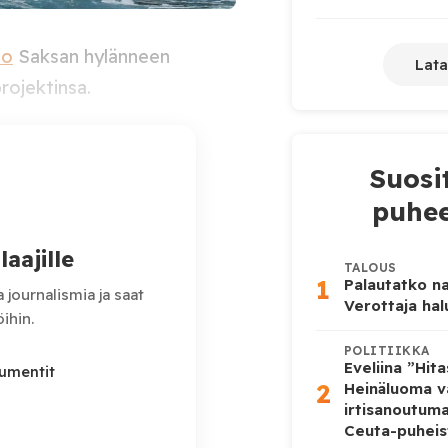
oo
Saksan hylänneen
Lata
rojektinsa.
änyt olla jatkamatta
Suosi
ojektia. Peruutuksen syyksi
puhee
ktissa sekä pelko kulujen
aajille
TALOUS
1
Palautatko na
 journalismia ja saat
Verottaja ha
ihin.
POLITIIKKA
Eveliina ”Hit
kumentit
2
Heinäluoma v
irtisanoutum
Ceuta-puheis