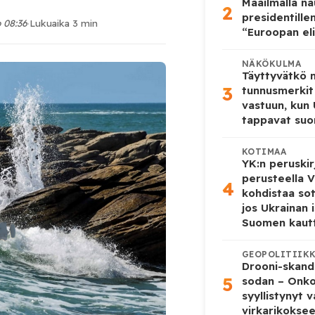
Maailmalla n
2
presidentille
o 08:36
·
Lukuaika 3 min
“Euroopan eli
NÄKÖKULMA
Täyttyvätkö
3
tunnusmerkit
vastuun, kun
tappavat suo
KOTIMAA
YK:n peruskir
perusteella V
4
kohdistaa so
jos Ukrainan 
Suomen kaut
GEOPOLITIIK
Drooni-skanda
5
sodan – Onk
syyllistynyt 
virkarikokse