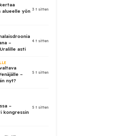
 kertaa
3 t sitten
 alueelle yön
nalaisdroonia
4 t sitten
kana –
ralille asti
LLE
valtava
5 t sitten
enäjälle –
ään nyt?
ssa –
5 t sitten
ti kongressin