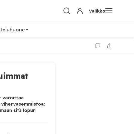
Valikko
steluhuone
uimmat
 varoittaa
 vihervasemmistoa:
maan sitä lopun