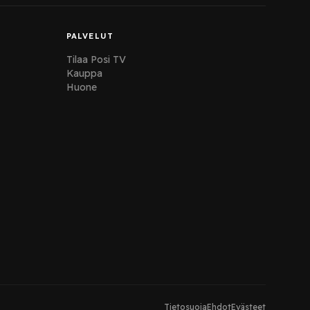
PALVELUT
Tilaa Posi TV
Kauppa
Huone
Tietosuoja
Ehdot
Evästeet