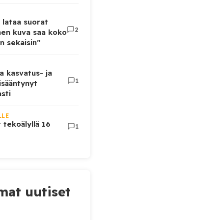
 lataa suorat
2
inen kuva saa koko
n sekaisin”
a kasvatus- ja
1
lisääntynyt
sti
LLE
t tekoälyllä 16
1
at uutiset