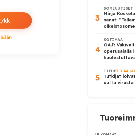
SOMEUUTISET
Minja Koskela
3
sanat: ”Tälla
€/kk
oikeistosome
sisään
KOTIMAA
OAJ: Väkivalt
4
opetusalalla 
huolestuttava
TIEDE
TILAAJA
5
Tutkijat loiva
uutta virusta
Tuoreimm
ULKOMAAT