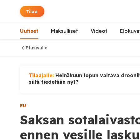
Tilaa
Uutiset
Maksulliset
Videot
Elokuva
Etusivulle
Tilaajalle:
Heinäkuun lopun valtava droonih
siitä tiedetään nyt?
EU
Saksan sotalaivast
ennen vesille lask