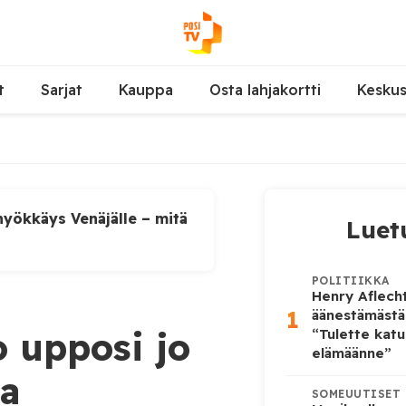
t
Sarjat
Kauppa
Osta lahjakortti
Kesku
yökkäys Venäjälle – mitä
Luet
POLITIIKKA
Henry Aflecht
1
äänestämästä
o upposi jo
“Tulette katu
elämäänne”
ua
SOMEUUTISET