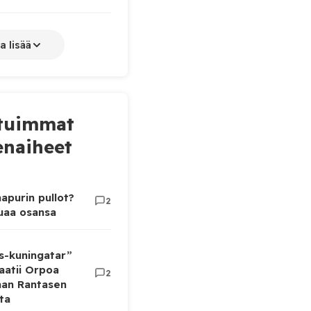
a lisää
tuimmat
naiheet
apurin pullot?
2
luaa osansa
as-kuningatar”
aatii Orpoa
2
aan Rantasen
ta