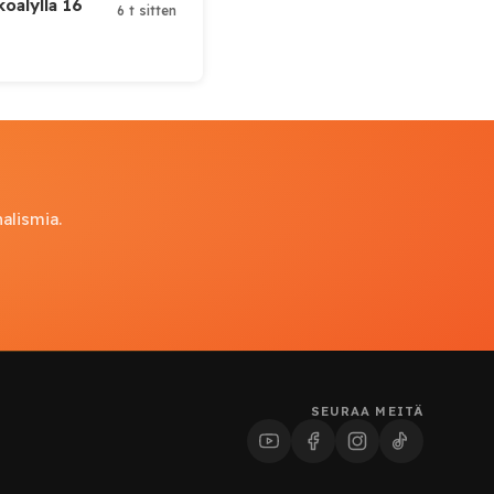
koälyllä 16
6 t sitten
alismia.
SEURAA MEITÄ