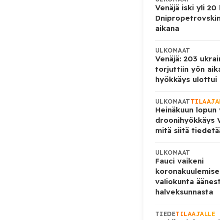
Venäjä iski yli 20
Dnipropetrovskin
aikana
ULKOMAAT
Venäjä: 203 ukrai
torjuttiin yön ai
hyökkäys ulottui U
ULKOMAAT
TILAAJA
Heinäkuun lopun 
droonihyökkäys V
mitä siitä tiedet
ULKOMAAT
Fauci vaikeni
koronakuulemise
valiokunta äänes
halveksunnasta
TIEDE
TILAAJALLE