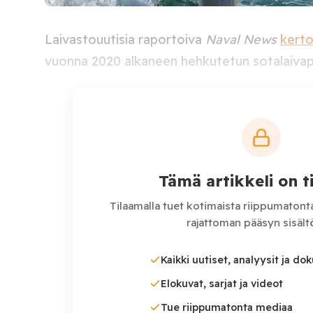
Laivastouutisia raportoiva
Naval News
kert
vuonna 2020 alkaneen hehkutetun sotalaivap
Saksan puolustusministeriö (BMVg) on päätt
kuuden F126-luokan sotafregatin rakennuspr
on ilmoitettu merkittävät viivästykset proje
kasvamisesta arvaamattomiksi.
Tämä artikkeli on til
Tilaamalla tuet kotimaista riippumatonta
rajattoman pääsyn sisältö
Kaikki uutiset, analyysit ja do
Elokuvat, sarjat ja videot
Tue riippumatonta mediaa