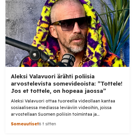
lähtemisen, mutta selkeästi poliisin voimankäyttö oli
ylimitoitettua joka vaaransi nuoren kuljettajan
hengen. Sosiaalisessa mediassa levinneellä videolla
poliisi ajaa nuoren mopoilijan vierelle ja […]
Aleksi Valavuori ärähti poliisia
arvostelevista somevideoista: ”Tottele!
Jos et tottele, on hopeaa jaossa”
Aleksi Valavuori ottaa tuoreella videollaan kantaa
sosiaalisessa mediassa leviäviin videoihin, joissa
arvostellaan Suomen poliisin toimintaa ja
voimankäyttöä. Valavuoren mukaan videot ovat usein
Someuutiset
6 t sitten
irrotettuja asiayhteydestään ja niiden seurauksena
luottamus poliisiin rapautuu. Aleksi Valavuori nostaa