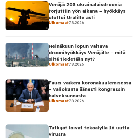
Venäjä: 203 ukrainalaisdroonia
torjuttiin yön aikana – hyökkäys
ulottui Uralille asti
Ulkomaat
7.8.2026
Heinäkuun lopun valtava
droonihyökkäys Venäjälle – mitä
siitä tiedetään nyt?
Ulkomaat
7.8.2026
Fauci vaikeni koronakuulemisessa
– valiokunta äänesti kongressin
halveksunnasta
Ulkomaat
7.8.2026
Tutkijat loivat tekoälyllä 16 uutta
virusta