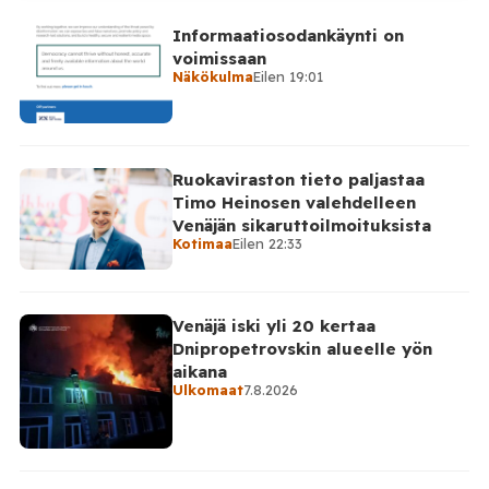
videollaan esiin ilmiön, jonka hän kertoo yleistyneen
Informaatiosodankäynti on
sosiaalisessa mediassa: videot poliisin toiminnasta ja
voimissaan
erityisesti tilanteista, joissa poliisin voimankäyttöä
Näkökulma
Eilen 19:01
arvostellaan. Tilaa Posi TV […]
Ruokaviraston tieto paljastaa
Timo Heinosen valehdelleen
Venäjän sikaruttoilmoituksista
Kotimaa
Eilen 22:33
Venäjä iski yli 20 kertaa
Dnipropetrovskin alueelle yön
aikana
Ulkomaat
7.8.2026