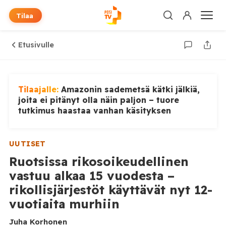
Tilaa
Etusivulle
Tilaajalle:
Amazonin sademetsä kätki jälkiä,
joita ei pitänyt olla näin paljon – tuore
tutkimus haastaa vanhan käsityksen
UUTISET
Ruotsissa rikosoikeudellinen
vastuu alkaa 15 vuodesta –
rikollisjärjestöt käyttävät nyt 12-
vuotiaita murhiin
Juha Korhonen