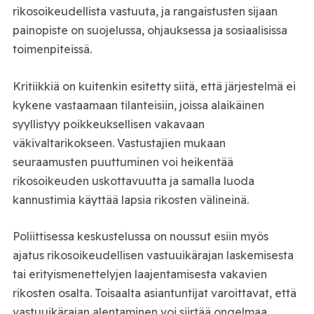
rikosoikeudellista vastuuta, ja rangaistusten sijaan
painopiste on suojelussa, ohjauksessa ja sosiaalisissa
toimenpiteissä.
Kritiikkiä on kuitenkin esitetty siitä, että järjestelmä ei
kykene vastaamaan tilanteisiin, joissa alaikäinen
syyllistyy poikkeuksellisen vakavaan
väkivaltarikokseen. Vastustajien mukaan
seuraamusten puuttuminen voi heikentää
rikosoikeuden uskottavuutta ja samalla luoda
kannustimia käyttää lapsia rikosten välineinä.
Poliittisessa keskustelussa on noussut esiin myös
ajatus rikosoikeudellisen vastuuikärajan laskemisesta
tai erityismenettelyjen laajentamisesta vakavien
rikosten osalta. Toisaalta asiantuntijat varoittavat, että
vastuuikärajan alentaminen voi siirtää ongelmaa