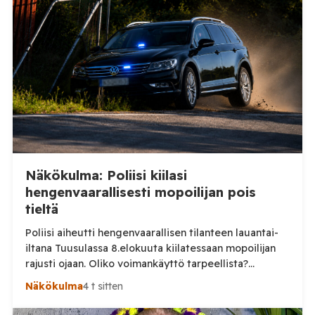
ihmisväestö hajallaan pienissä yhteisöissä. Uusi
Nature-tiedelehdessä julkaistu tutkimus antaa tästä
huomattavasti toisenlaisen kuvan. Helsingin ja […]
Näkökulma: Poliisi kiilasi
hengenvaarallisesti mopoilijan pois
tieltä
Poliisi aiheutti hengenvaarallisen tilanteen lauantai-
iltana Tuusulassa 8.elokuuta kiilatessaan mopoilijan
rajusti ojaan. Oliko voimankäyttö tarpeellista?
Tuusulassa järjestetyssä mopomiitissä nuori kuljettaja
Näkökulma
4 t sitten
noin 15 vuotias lähti lauantai-iltana ajamaan poliisia
karkuun. On vielä epäselvää mikä aiheutti karkuun