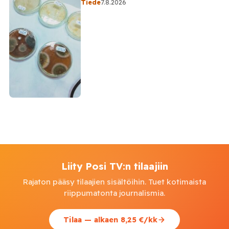
Tiede
7.8.2026
Liity Posi TV:n tilaajiin
Rajaton pääsy tilaajien sisältöihin. Tuet kotimaista
riippumatonta journalismia.
Tilaa — alkaen 8,25 €/kk