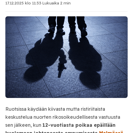
17.12.2025 klo 11:33
·
Lukuaika 2 min
Ruotsissa käydään kiivasta mutta ristiriitaista
keskustelua nuorten rikosoikeudellisesta vastuusta
sen jälkeen, kun
12-vuotiasta poikaa epäillään
kuolemaan johtaneesta ampumisesta
Malmössä
.