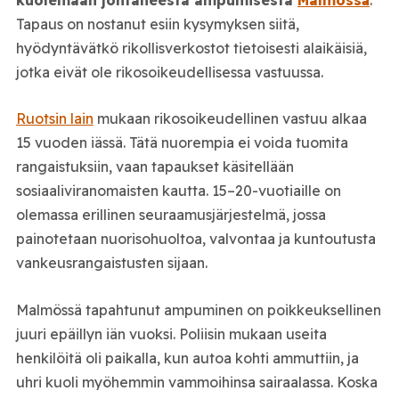
Tapaus on nostanut esiin kysymyksen siitä,
hyödyntävätkö rikollisverkostot tietoisesti alaikäisiä,
jotka eivät ole rikosoikeudellisessa vastuussa.
Ruotsin lain
mukaan rikosoikeudellinen vastuu alkaa
15 vuoden iässä. Tätä nuorempia ei voida tuomita
rangaistuksiin, vaan tapaukset käsitellään
sosiaaliviranomaisten kautta. 15–20-vuotiaille on
olemassa erillinen seuraamusjärjestelmä, jossa
painotetaan nuorisohuoltoa, valvontaa ja kuntoutusta
vankeusrangaistusten sijaan.
Malmössä tapahtunut ampuminen on poikkeuksellinen
juuri epäillyn iän vuoksi. Poliisin mukaan useita
henkilöitä oli paikalla, kun autoa kohti ammuttiin, ja
uhri kuoli myöhemmin vammoihinsa sairaalassa. Koska