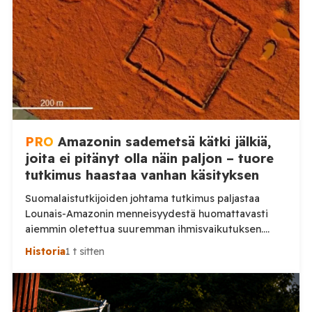
PRO
Amazonin sademetsä kätki jälkiä,
joita ei pitänyt olla näin paljon – tuore
tutkimus haastaa vanhan käsityksen
Suomalaistutkijoiden johtama tutkimus paljastaa
Lounais-Amazonin menneisyydestä huomattavasti
aiemmin oletettua suuremman ihmisvaikutuksen.
Sademetsän läpi näkevä laserkeilaus toi päivänvaloon
Historia
1 t sitten
jälkiä yhteiskunnasta, jonka todellinen mittakaava on
vasta nyt alkanut hahmottua. Amazonin sademetsä on
pitkään nähty ympäristönä, jossa ennen
eurooppalaisten saapumista eli suhteellisen harva