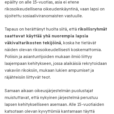
epäilty on alle 15-vuotias, asia ei etene
rikosoikeudellisena oikeudenkäyntinä, vaan lapsi on
sijoitettu sosiaaliviranomaisten vastuulle.
Tapaus on herättänyt huolta siitä, että
rikollisryhmät
saattavat käyttää yhä nuorempia lapsia
väkivaltarikosten tekijöinä
, koska he tietävät
näiden olevan rikosoikeudellisesti koskemattomia.
Poliisin ja asiantuntijoiden mukaan ilmiö liittyy
laajempaan kehitykseen, jossa alaikäisiä rekrytoidaan
vakaviin rikoksiin, mukaan lukien ampumiset ja
räjähteisiin liittyvät teot.
Samaan aikaan oikeusjärjestelmän puolustajat
muistuttavat, että nykyinen järjestelmä perustuu
lapsen kehitykselliseen asemaan. Alle 15-vuotiaiden
katsotaan olevan kyvyttömiä kantamaan täyttä