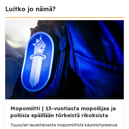
Luitko jo nämä?
Mopomiitti | 15-vuotiasta mopoilijaa ja
poliisia epäillään törkeistä rikoksista
Tuusulan lauantaisesta mopomiitistä käynnistyneessä