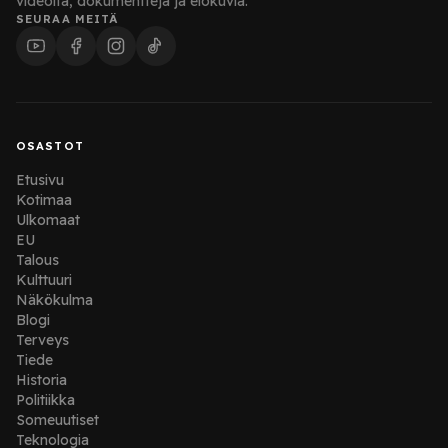
videoita, dokumentteja ja elokuvia.
SEURAA MEITÄ
OSASTOT
Etusivu
Kotimaa
Ulkomaat
EU
Talous
Kulttuuri
Näkökulma
Blogi
Terveys
Tiede
Historia
Politiikka
Someuutiset
Teknologia