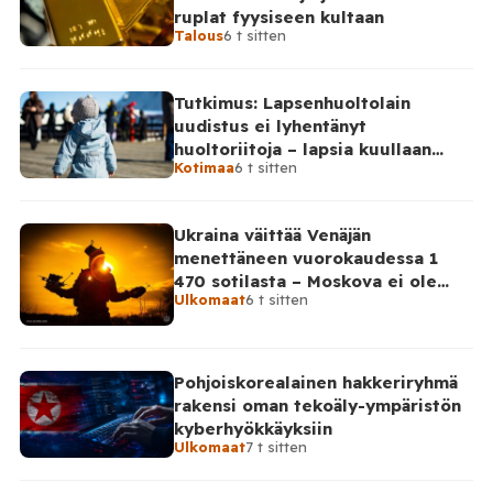
ruplat fyysiseen kultaan
Talous
6 t sitten
Tutkimus: Lapsenhuoltolain
uudistus ei lyhentänyt
huoltoriitoja – lapsia kuullaan
Kotimaa
6 t sitten
edelleen harvoin
Ukraina väittää Venäjän
menettäneen vuorokaudessa 1
470 sotilasta – Moskova ei ole
Ulkomaat
6 t sitten
vahvistanut lukuja
Pohjoiskorealainen hakkeriryhmä
rakensi oman tekoäly-ympäristön
kyberhyökkäyksiin
Ulkomaat
7 t sitten