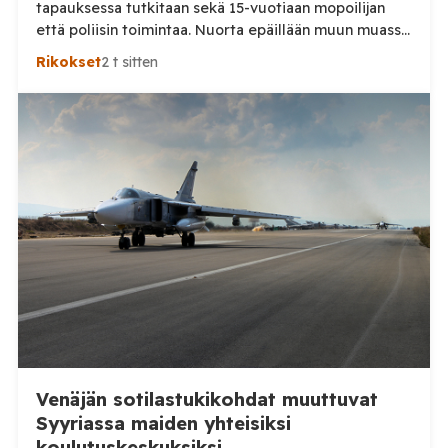
tapauksessa tutkitaan sekä 15-vuotiaan mopoilijan
että poliisin toimintaa. Nuorta epäillään muun muassa
törkeästä liikenneturvallisuuden vaarantamisesta.
Rikokset
2 t sitten
Pysäytystilanteessa mukana ollutta poliisia
puolestaan epäillään virkavelvollisuuden
rikkomisesta, törkeästä liikenneturvallisuuden
vaarantamisesta ja vammantuottamuksesta.
Tuusulassa lauantaina 8. elokuuta tapahtuneesta
mopoilijan pysäytystilanteesta on aloitettu kaksi
erillistä esitutkintaa. Poliisin mukaan mopomiitissä oli
paikalla kymmeniä nuoria. Alueella liikennevalvontaa
tehnyt poliisipartio […]
Venäjän sotilastukikohdat muuttuvat
Syyriassa maiden yhteisiksi
koulutuskeskuksiksi