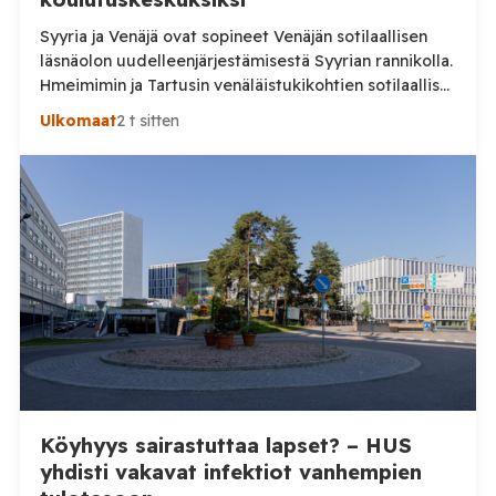
Syyria ja Venäjä ovat sopineet Venäjän sotilaallisen
läsnäolon uudelleenjärjestämisestä Syyrian rannikolla.
Hmeimimin ja Tartusin venäläistukikohtien sotilaalliset
osat on määrä muuttaa maiden yhteisiksi koulutus- ja
Ulkomaat
2 t sitten
pätevöittämiskeskuksiksi, samalla kun osa Venäjän
käytössä olleesta infrastruktuurista siirtyy Syyrian
siviilihallinnon alaisuuteen. Syyrian ulkoministeriö
ilmoitti sunnuntaina 9. elokuuta, että Damaskos ja
Moskova ovat päässeet yhteisymmärrykseen Venäjän
Syyriassa sijaitsevien tukikohtien tulevaisuudesta.
Syyrian […]
Köyhyys sairastuttaa lapset? – HUS
yhdisti vakavat infektiot vanhempien