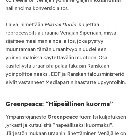
kohteena on Venäjän ydinenergia­jätti
Rosatomin
hallinnoima konversiolaitos.
Laiva, nimeltään
Mikhail Dudin
, kuljettaa
reprocessoitua uraania Venäjän Siperiaan, missä
sijaitsee maailman ainoa laitos, joka pystyy
muuntamaan tämän uraanityypin uudelleen
ydinvoimaloissa käytettävään muotoon. Osa
käsitellystä uraanista palaa takaisin Ranskaan
ydinpolttoaineeksi. EDF ja Ranskan talousministeriö
eivät vastanneet Mediapartin haastattelupyyntöihin.
Greenpeace: “Häpeällinen kuorma”
Ympäristöjärjestö
Greenpeace
tuomitsi kuljetuksen
jyrkästi ja kutsui sitä “häpeälliseksi kuormaksi”.
Järjestön mukaan uraanin lähettäminen Venäjälle on