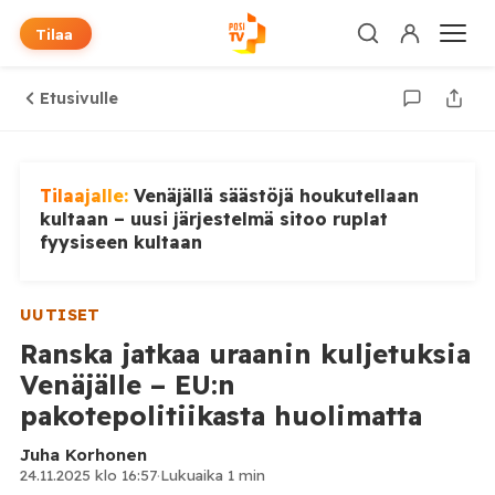
Tilaa
Etusivulle
Tilaajalle:
Venäjällä säästöjä houkutellaan
kultaan – uusi järjestelmä sitoo ruplat
fyysiseen kultaan
UUTISET
Ranska jatkaa uraanin kuljetuksia
Venäjälle – EU:n
pakotepolitiikasta huolimatta
Juha Korhonen
24.11.2025 klo 16:57
·
Lukuaika 1 min