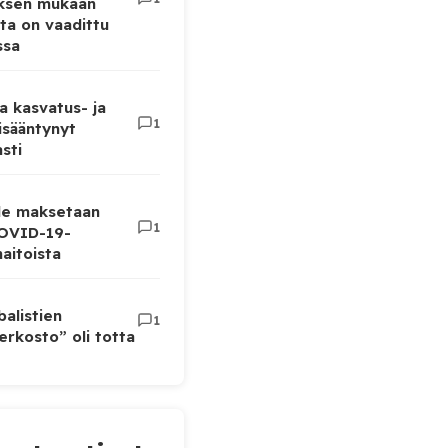
uksen mukaan
ta on vaadittu
ssa
a kasvatus- ja
1
lisääntynyt
sti
lle maksetaan
1
COVID-19-
aitoista
balistien
1
rkosto” oli totta