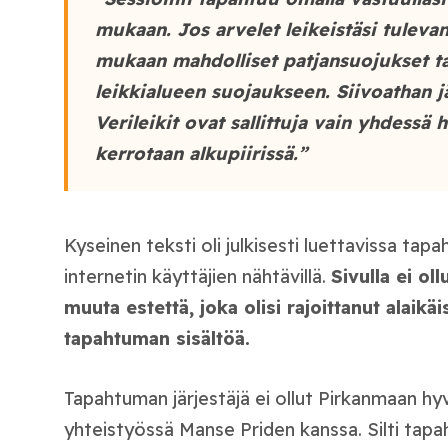
mukaan. Jos arvelet leikeistäsi tuleva
mukaan mahdolliset patjansuojukset ta
leikkialueen suojaukseen. Siivoathan jä
Verileikit ovat sallittuja vain yhdessä
kerrotaan alkupiirissä.”
Kyseinen teksti oli julkisesti luettavissa tap
internetin käyttäjien nähtävillä.
Sivulla ei ol
muuta estettä, joka olisi rajoittanut alaik
tapahtuman sisältöä.
Tapahtuman järjestäjä ei ollut Pirkanmaan hyv
yhteistyössä Manse Priden kanssa. Silti tapah