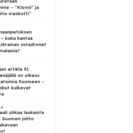
auretaan
mme – “Klovni” ja
itin maskotti”
 maanpetoksen
 – kuka kantaa
 Ukrainan sotadronet
malaisia?
jan artikla 51
enäjällä on oikeus
tatoimia Suomeen –
iskut kulkevat
ta
KA
ali uhkaa laukaista
o Suomen johto
vakavaan
en?