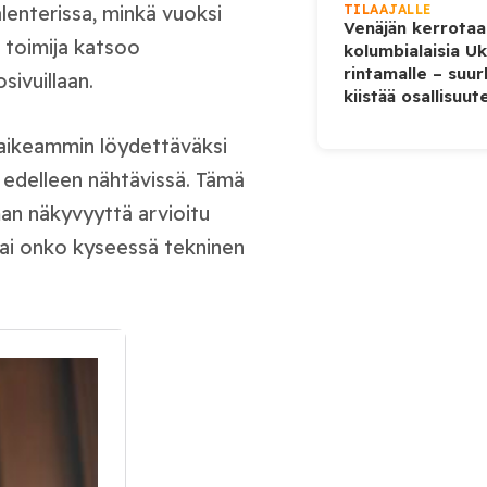
TILAAJALLE
lenterissa, minkä vuoksi
Venäjän kerrotaa
en toimija katsoo
kolumbialaisia U
rintamalle – suur
sivuillaan.
kiistää osallisuut
aikeammin löydettäväksi
edelleen nähtävissä. Tämä
man näkyvyyttä arvioitu
vai onko kyseessä tekninen