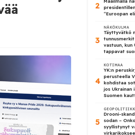
Maailmalla n
2
ävää
presidentille
“Euroopan eli
NÄKÖKULMA
Täyttyvätkö
3
tunnusmerkit
vastuun, kun
tappavat suo
KOTIMAA
YK:n peruskir
perusteella V
4
kohdistaa so
jos Ukrainan 
Suomen kaut
GEOPOLITIIK
Drooni-skanda
5
sodan – Onk
syyllistynyt 
virkarikokse