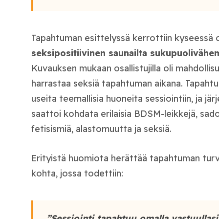
Tapahtuman esittelyssä kerrottiin kyseessä
seksipositiivinen saunailta sukupuolivähem
Kuvauksen mukaan osallistujilla oli mahdollis
harrastaa seksiä tapahtuman aikana. Tapahtu
useita teemallisia huoneita sessiointiin, ja jä
saattoi kohdata erilaisia BDSM-leikkejä, sad
fetisismiä, alastomuutta ja seksiä.
Erityistä huomiota herättää tapahtuman turval
kohta, jossa todettiin:
”Sessiointi tapahtuu omalla vastuullasi