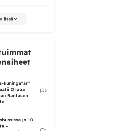
a lisää
tuimmat
naiheet
as-kuningatar”
aatii Orpoa
2
aan Rantasen
ta
sbussissa jo 10
ta –
1