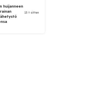
n huijanneen
krainan
15 t sitten
lähetystö
ensa