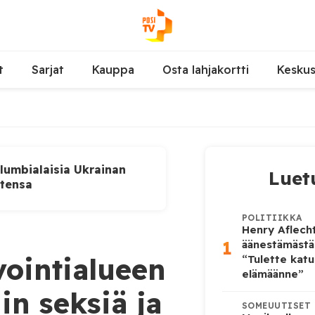
t
Sarjat
Kauppa
Osta lahjakortti
Kesku
lumbialaisia Ukrainan
Luet
utensa
POLITIIKKA
Henry Aflecht
1
äänestämästä
ointialueen
“Tulette katu
elämäänne”
in seksiä ja
SOMEUUTISET