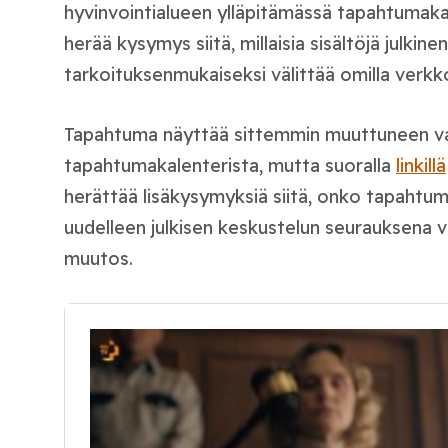
hyvinvointialueen ylläpitämässä tapahtumaka
herää kysymys siitä, millaisia sisältöjä julkin
tarkoituksenmukaiseksi välittää omilla verkko
Tapahtuma näyttää sittemmin muuttuneen v
tapahtumakalenterista, mutta suoralla
linkillä
herättää lisäkysymyksiä siitä, onko tapahtu
uudelleen julkisen keskustelun seurauksena 
muutos.