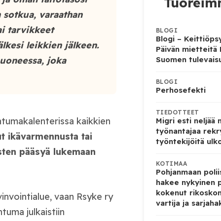
Tuoreimm
n sotkua, varaathan
i tarvikkeet
BLOGI
Blogi – Keittiöps
lkesi leikkien jälkeen.
Päivän mietteitä
Suomen tulevais
 huoneessa, joka
BLOGI
Perhosefekti
TIEDOTTEET
ahtumakalenterissa kaikkien
Migri esti neljää
työnantajaa rekr
lut ikävarmennusta tai
työntekijöitä ulk
äisten pääsyä lukemaan
KOTIMAA
Pohjanmaan poliis
hakee nykyinen p
kokenut rikoskom
invointialue, vaan Rsyke ry
vartija ja sarjaha
tuma julkaistiin