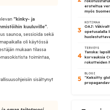
rokotusstat
eroteltua ver
myös Suome
 olevan
”kinky- ja
KOTIMAA
mistöihin kuuluville”
.
OAJ: Väkivalt
3
opetusalalla 
uus saunoa, sessioida sekä
huolestuttava
mapaikalla oli käytössä
TERVEYS
rjestäjän mukaan tilassa
Tanska: lapsi
4
omasokistista toimintaa,
korvauksia 
rokotteiden h
BLOGI
5
”Keksitty glo
lisuusohjeisiin sisältynyt
propagandave
 ja oman taitotasosi