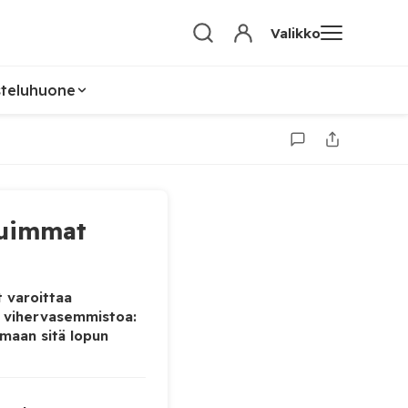
Valikko
steluhuone
uimmat
 varoittaa
 vihervasemmistoa:
maan sitä lopun