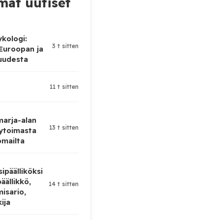
at uutiset
ykologi:
3 t sitten
 Euroopan ja
uudesta
11 t sitten
 marja-alan
13 t sitten
ytoimasta
omailta
ipäälliköksi
äällikkö,
14 t sitten
isario,
kija