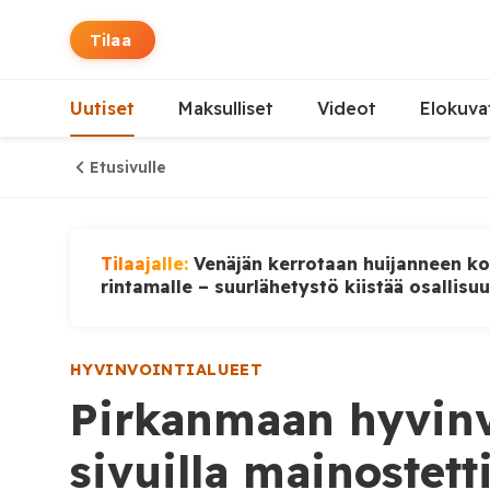
Tilaa
Uutiset
Maksulliset
Videot
Elokuva
Etusivulle
Tilaajalle:
Venäjän kerrotaan huijanneen ko
rintamalle – suurlähetystö kiistää osallisu
HYVINVOINTIALUEET
Pirkanmaan hyvinv
sivuilla mainostetti