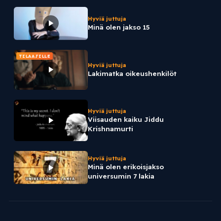
Hyviä juttuja
Minä olen jakso 15
TILAAJILLE
Hyviä juttuja
Lakimatka oikeushenkilöt
Hyviä juttuja
Viisauden kaiku Jiddu
Krishnamurti
Hyviä juttuja
Minä olen erikoisjakso
universumin 7 lakia