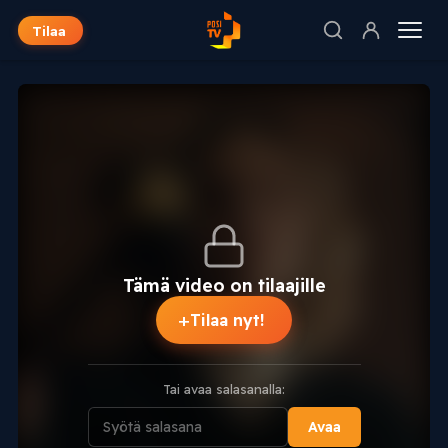
Tilaa
Tämä video on tilaajille
+
Tilaa nyt!
Tai avaa salasanalla:
Avaa