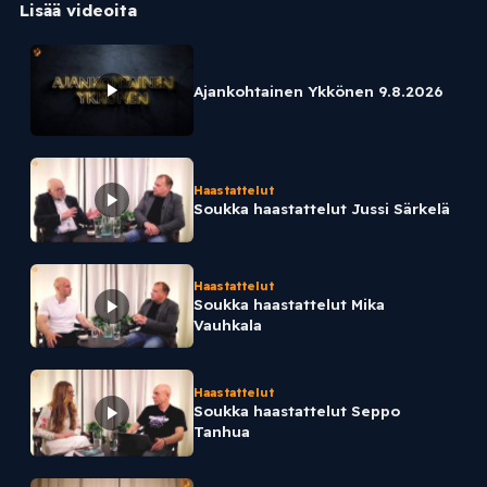
Lisää videoita
Ajankohtainen Ykkönen 9.8.2026
Haastattelut
Soukka haastattelut Jussi Särkelä
Haastattelut
Soukka haastattelut Mika
Vauhkala
Haastattelut
Soukka haastattelut Seppo
Tanhua