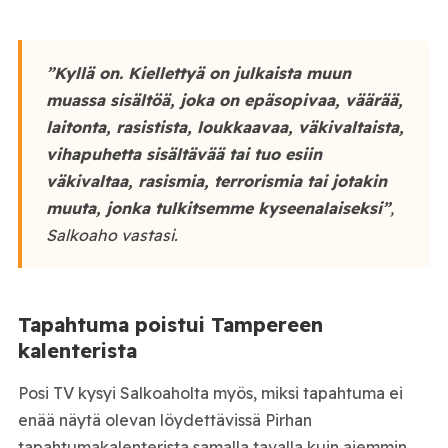
”Kyllä on. Kiellettyä on julkaista muun
muassa sisältöä, joka on epäsopivaa, väärää,
laitonta, rasistista, loukkaavaa, väkivaltaista,
vihapuhetta sisältävää tai tuo esiin
väkivaltaa, rasismia, terrorismia tai jotakin
muuta, jonka tulkitsemme kyseenalaiseksi”
,
Salkoaho vastasi.
Tapahtuma poistui Tampereen
kalenterista
Posi TV kysyi Salkoaholta myös, miksi tapahtuma ei
enää näytä olevan löydettävissä Pirhan
tapahtumakalenterista samalla tavalla kuin aiemmin.