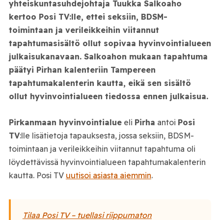
yhteiskuntasuhdejohtaja Tuukka Salkoaho
kertoo Posi TV:lle, ettei seksiin, BDSM-
toimintaan ja verileikkeihin viitannut
tapahtumasisältö ollut sopivaa hyvinvointialueen
julkaisukanavaan. Salkoahon mukaan tapahtuma
päätyi Pirhan kalenteriin Tampereen
tapahtumakalenterin kautta, eikä sen sisältö
ollut hyvinvointialueen tiedossa ennen julkaisua.
Pirkanmaan hyvinvointialue
eli
Pirha
antoi
Posi
TV
:lle lisätietoja tapauksesta, jossa seksiin, BDSM-
toimintaan ja verileikkeihin viitannut tapahtuma oli
löydettävissä hyvinvointialueen tapahtumakalenterin
kautta. Posi TV
uutisoi asiasta aiemmin
.
Tilaa Posi TV – tuellasi riippumaton