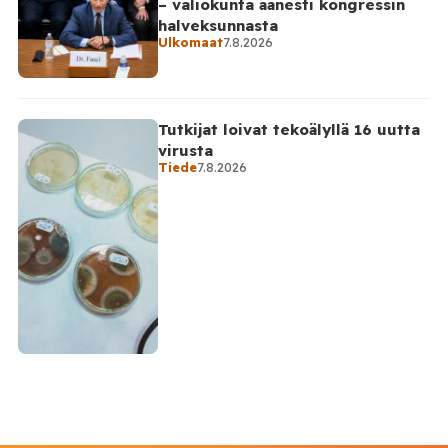
– valiokunta äänesti kongressin
halveksunnasta
Ulkomaat
7.8.2026
Tutkijat loivat tekoälyllä 16 uutta
virusta
Tiede
7.8.2026