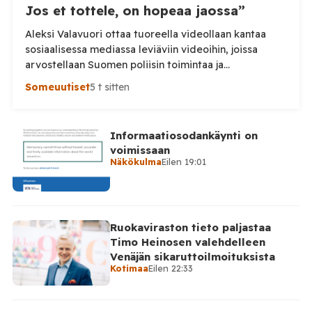
Jos et tottele, on hopeaa jaossa”
Aleksi Valavuori ottaa tuoreella videollaan kantaa
sosiaalisessa mediassa leviäviin videoihin, joissa
arvostellaan Suomen poliisin toimintaa ja
voimankäyttöä. Valavuoren mukaan videot ovat usein
Someuutiset
5 t sitten
irrotettuja asiayhteydestään ja niiden seurauksena
luottamus poliisiin rapautuu. Aleksi Valavuori nostaa
videollaan esiin ilmiön, jonka hän kertoo yleistyneen
Informaatiosodankäynti on
sosiaalisessa mediassa: videot poliisin toiminnasta ja
voimissaan
erityisesti tilanteista, joissa poliisin voimankäyttöä
Näkökulma
Eilen 19:01
arvostellaan. Tilaa Posi TV […]
Ruokaviraston tieto paljastaa
Timo Heinosen valehdelleen
Venäjän sikaruttoilmoituksista
Kotimaa
Eilen 22:33