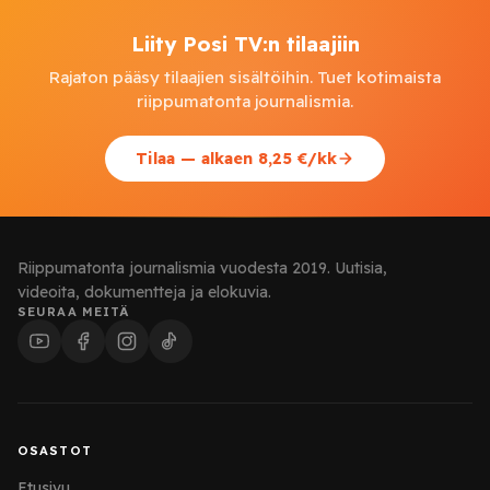
Liity Posi TV:n tilaajiin
Rajaton pääsy tilaajien sisältöihin. Tuet kotimaista
riippumatonta journalismia.
Tilaa — alkaen 8,25 €/kk
Riippumatonta journalismia vuodesta 2019. Uutisia,
videoita, dokumentteja ja elokuvia.
SEURAA MEITÄ
OSASTOT
Etusivu