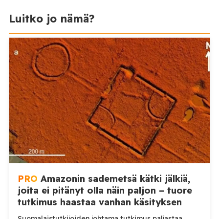
Luitko jo nämä?
PRO
Amazonin sademetsä kätki jälkiä,
joita ei pitänyt olla näin paljon – tuore
tutkimus haastaa vanhan käsityksen
Suomalaistutkijoiden johtama tutkimus paljastaa