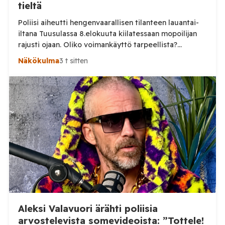
tieltä
Poliisi aiheutti hengenvaarallisen tilanteen lauantai-
iltana Tuusulassa 8.elokuuta kiilatessaan mopoilijan
rajusti ojaan. Oliko voimankäyttö tarpeellista?
Tuusulassa järjestetyssä mopomiitissä nuori kuljettaja
Näkökulma
3 t sitten
noin 15 vuotias lähti lauantai-iltana ajamaan poliisia
karkuun. On vielä epäselvää mikä aiheutti karkuun
lähtemisen, mutta selkeästi poliisin voimankäyttö oli
ylimitoitettua joka vaaransi nuoren kuljettajan
hengen. Sosiaalisessa mediassa levinneellä videolla
poliisi ajaa nuoren mopoilijan vierelle ja […]
Aleksi Valavuori ärähti poliisia
arvostelevista somevideoista: ”Tottele!