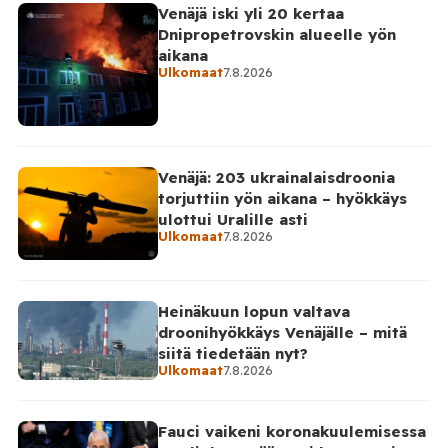
Venäjä iski yli 20 kertaa
Dnipropetrovskin alueelle yön
aikana
Ulkomaat
7.8.2026
Venäjä: 203 ukrainalaisdroonia
torjuttiin yön aikana – hyökkäys
ulottui Uralille asti
Ulkomaat
7.8.2026
Heinäkuun lopun valtava
droonihyökkäys Venäjälle – mitä
siitä tiedetään nyt?
Ulkomaat
7.8.2026
Fauci vaikeni koronakuulemisessa