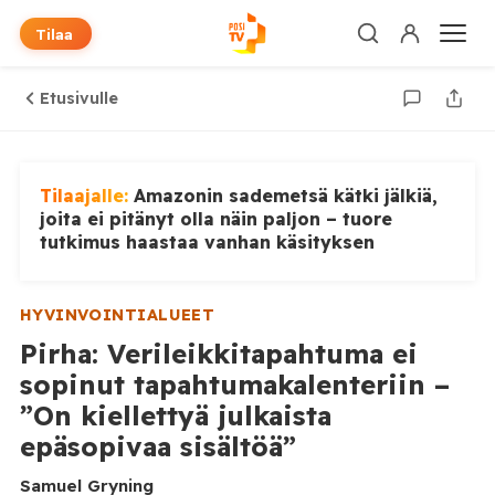
Tilaa
Etusivulle
Tilaajalle:
Amazonin sademetsä kätki jälkiä,
joita ei pitänyt olla näin paljon – tuore
tutkimus haastaa vanhan käsityksen
HYVINVOINTIALUEET
Pirha: Verileikkitapahtuma ei
sopinut tapahtumakalenteriin –
”On kiellettyä julkaista
epäsopivaa sisältöä”
Samuel Gryning