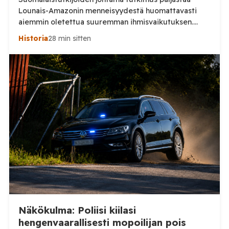
Lounais-Amazonin menneisyydestä huomattavasti
aiemmin oletettua suuremman ihmisvaikutuksen.
Sademetsän läpi näkevä laserkeilaus toi päivänvaloon
Historia
28 min sitten
jälkiä yhteiskunnasta, jonka todellinen mittakaava on
vasta nyt alkanut hahmottua. Amazonin sademetsä on
pitkään nähty ympäristönä, jossa ennen
eurooppalaisten saapumista eli suhteellisen harva
ihmisväestö hajallaan pienissä yhteisöissä. Uusi
Nature-tiedelehdessä julkaistu tutkimus antaa tästä
huomattavasti toisenlaisen kuvan. Helsingin ja […]
Näkökulma: Poliisi kiilasi
hengenvaarallisesti mopoilijan pois