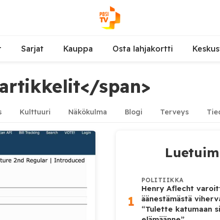
t
Sarjat
Kauppa
Osta lahjakortti
Keskus
artikkelit</span>
s
Kulttuuri
Näkökulma
Blogi
Terveys
Tie
Luetui
POLITIIKKA
Henry Aflecht varoit
1
äänestämästä viher
“Tulette katumaan si
elämäänne”