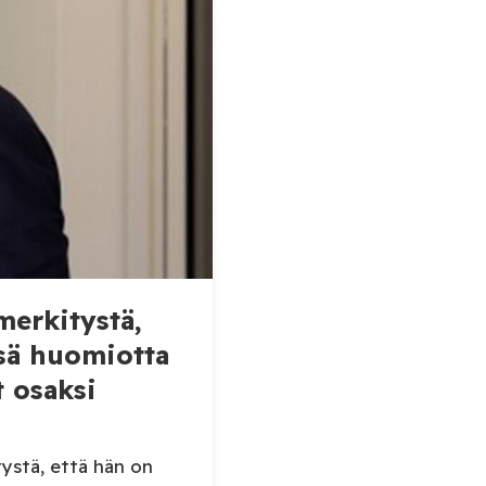
aakka?
s ”poissa
elestä”
merkitystä,
nsä huomiotta
 osaksi
tystä, että hän on