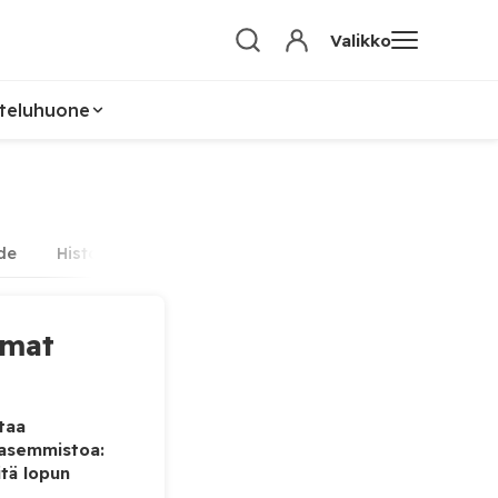
Valikko
teluhuone
de
Historia
Politiikka
Someuutiset
Teknologi
mmat
taa
vasemmistoa:
tä lopun