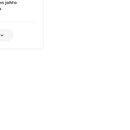
n johto
n