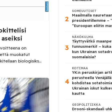
SOMEUUTISET
Maailmalla nauretaa
2
presidentillemme – “
“Euroopan eliitin ma
kittelisi
 aseiksi
NÄKÖKULMA
Täyttyvätkö maanpe
3
tunnusmerkit – kuka
avoitteena on
kun Ukrainan sotadr
, että muokatut
suomalaisia?
tellaan biologisiksi
da mRNA-injektiot.
KOTIMAA
YK:n peruskirjan arti
iden valmistuksen,
perusteella Venäjäll
4
avaltiossa sekä
kohdistaa sotatoimi
ikeudelliset
Ukrainan iskut kulk
lty vuoden 2026
kautta
koslain määritelmiin
GEOPOLITIIKKA
Drooni-skandaali uhk