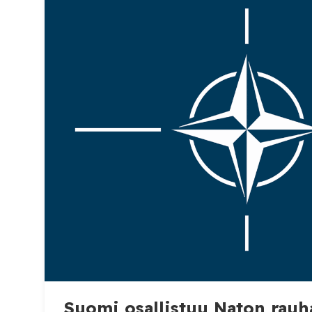
vastuu nousisi noin 1,4 miljardiin euroon. H
velan hoito pyritään järjestämään EU-budjeti
ilman […]
Suomi osallistuu Naton rauh