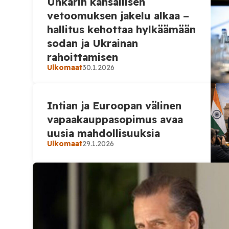
Unkarin kansallisen
EcoHealth Alliancen DEFUSE:n koronavirus
hankkeesta. Tutkimushanke oli esitelty ap
vetoomuksen jakelu alkaa –
jonka EcoHealth lähetti Yhdysvaltain puolu
hallitus kehottaa hylkäämään
tutkimusvirastolle […]
sodan ja Ukrainan
rahoittamisen
Ulkomaat
30.1.2026
Intian ja Euroopan välinen
vapaakauppasopimus avaa
uusia mahdollisuuksia
Ulkomaat
29.1.2026
Blogi
29.1.2026
Blogi – Keittiöpsyko
Suomessa vanhukses