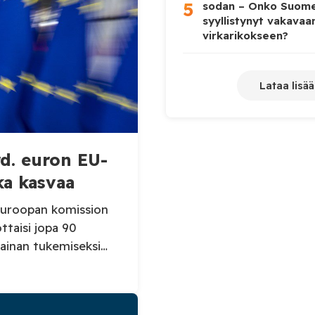
5
sodan – Onko Suome
syyllistynyt vakavaa
virkarikokseen?
Lataa lisää
d. euron EU-
ka kasvaa
Euroopan komission
taisi jopa 90
rainan tukemiseksi
 EU:n nimissä
avat yhdessä
men laskennallinen