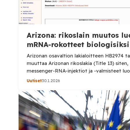
Arizona: rikoslain muutos luo
mRNA-rokotteet biologisiksi
Arizonan osavaltion lakialoitteen HB2974 t
muuttaa Arizonan rikoslakia (Title 13) siten
messenger-RNA-injektiot ja -valmisteet luoki
aineiksi ja joukkotuhoaseiksi ja kriminalisoi
Uutiset
30.1.2026
Lakiesitys pyrkii kieltämään mRNA-rokotte
hallussapidon, käytön ja jakelun Arizonan os
liittämään niihin terrorismia koskevat rikoso
seuraamukset. Lakialoite HB 2974 on esite
istuntokaudella, tammikuussa. Muutokset ri
(ARS […]