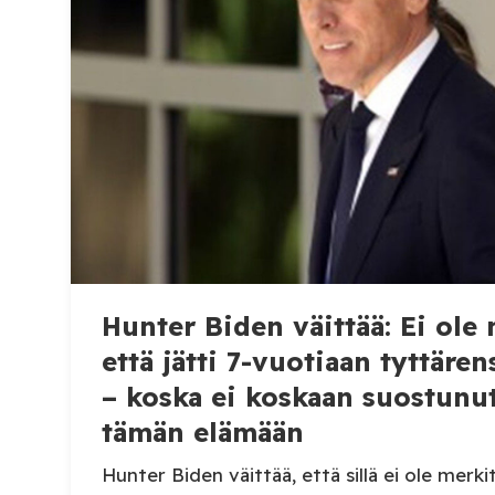
yhteiskunnalle t
Omaisille joskus myö
silmistä, poissa mi
Hunter Biden väittää: Ei ole 
että jätti 7-vuotiaan tyttäre
– koska ei koskaan suostunut
tämän elämään
Hunter Biden väittää, että sillä ei ole merki