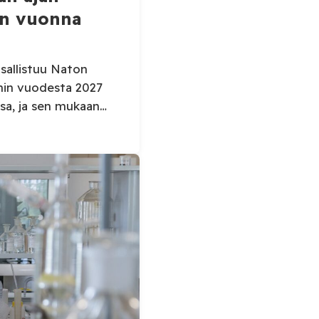
in vuonna
sallistuu Naton
hin vuodesta 2027
ssa, ja sen mukaan
nkilöstöä osaksi
uminen koskee
tämerellä,
sallistuu muun
 toimintaan.
nantorjunta-aluksen