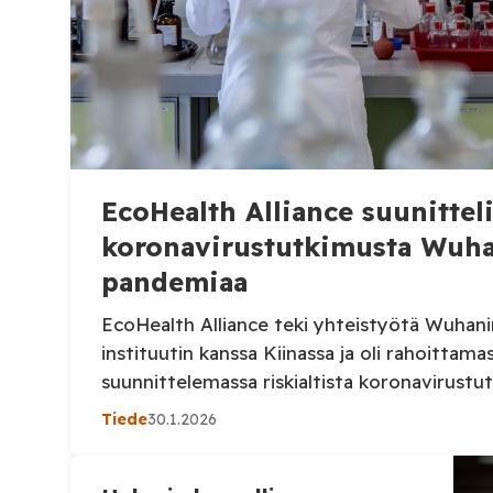
EcoHealth Alliance suunittel
koronavirustutkimusta Wuha
pandemiaa
EcoHealth Alliance teki yhteistyötä Wuhani
instituutin kanssa Kiinassa ja oli rahoittamas
suunnittelemassa riskialtista koronavirust
juuri ennen pandemiaa. Sen DEFUSE-hankke
Tiede
30.1.2026
kokeita, joissa viruksia olisi muokattu labor
ryhmä US Right to Know (USRTK) on nyt julk