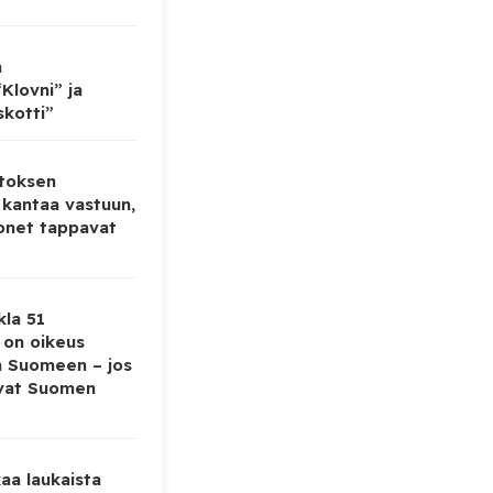
n
Klovni” ja
skotti”
toksen
 kantaa vastuun,
onet tappavat
kla 51
ä on oikeus
a Suomeen – jos
evat Suomen
aa laukaista