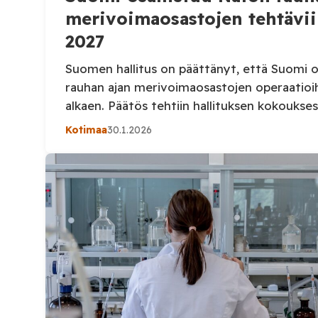
merivoimaosastojen tehtävi
2027
Suomen hallitus on päättänyt, että Suomi o
rauhan ajan merivoimaosastojen operaatioi
alkaen. Päätös tehtiin hallituksen kokoukse
Suomen merivoimat sijoittavat aluksia ja he
Kotimaa
30.1.2026
Naton pysyviä merivoimaosastoja. Osallist
erityisesti rauhan ajan merellisiä tehtäviä I
Pohjanmerellä ja Pohjois-Atlantilla. Suomi o
muassa miinantorjunta- ja laivastoosastojen
Käytännössä tämä tarkoittaa suomalais-mii
[…]