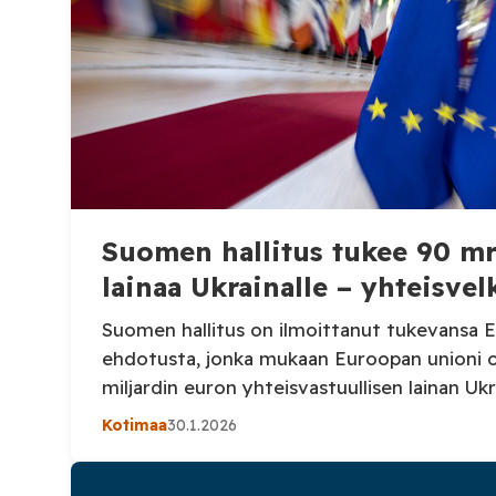
Suomen hallitus tukee 90 mr
lainaa Ukrainalle – yhteisvel
Suomen hallitus on ilmoittanut tukevansa 
ehdotusta, jonka mukaan Euroopan unioni ot
miljardin euron yhteisvastuullisen lainan Uk
vuosina 2026–2027. Rahoitus järjestettäisiin
Kotimaa
30.1.2026
otettavalla velalla, josta jäsenvaltiot vasta
taloutensa koon mukaisilla takauksilla. Suo