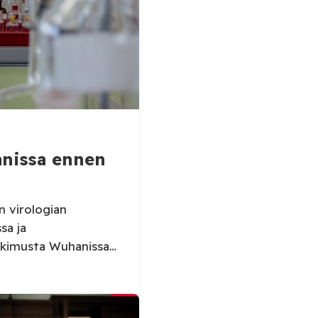
i
nissa ennen
n virologian
sa ja
utkimusta Wuhanissa
essa ehdotettiin
atoriossa. Tutkiva
aissut asiakirjat