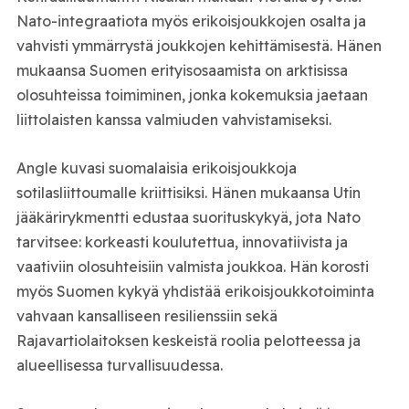
Nato-integraatiota myös erikoisjoukkojen osalta ja
vahvisti ymmärrystä joukkojen kehittämisestä. Hänen
mukaansa Suomen erityisosaamista on arktisissa
olosuhteissa toimiminen, jonka kokemuksia jaetaan
liittolaisten kanssa valmiuden vahvistamiseksi.
Angle kuvasi suomalaisia erikoisjoukkoja
sotilasliittoumalle kriittisiksi. Hänen mukaansa Utin
jääkärirykmentti edustaa suorituskykyä, jota Nato
tarvitsee: korkeasti koulutettua, innovatiivista ja
vaativiin olosuhteisiin valmista joukkoa. Hän korosti
myös Suomen kykyä yhdistää erikoisjoukkotoiminta
vahvaan kansalliseen resilienssiin sekä
Rajavartiolaitoksen keskeistä roolia pelotteessa ja
alueellisessa turvallisuudessa.