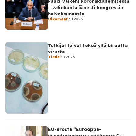
Fauci vaikeni koronakuulemisessa
– valiokunta äänesti kongressin
halveksunnasta
Ulkomaat
7.8.2026
Tutkijat loivat tekoälyllä 16 uutta
virusta
Tiede
7.8.2026
EU-erosta ”Eurooppa-
myönteisimmäksi puolueeksi” –