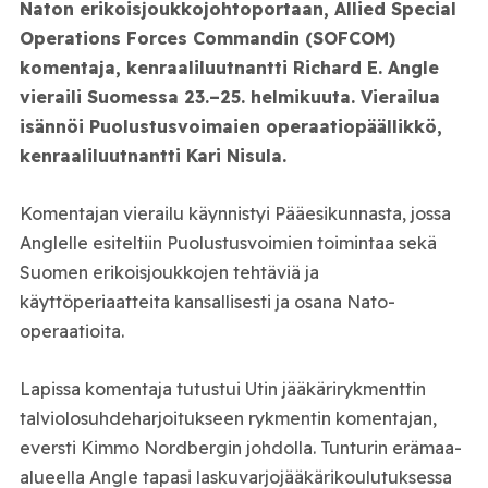
Naton erikoisjoukkojohtoportaan, Allied Special
Operations Forces Commandin (SOFCOM)
komentaja, kenraaliluutnantti Richard E. Angle
vieraili Suomessa 23.–25. helmikuuta. Vierailua
isännöi Puolustusvoimaien operaatiopäällikkö,
kenraaliluutnantti Kari Nisula.
Komentajan vierailu käynnistyi Pääesikunnasta, jossa
Anglelle esiteltiin Puolustusvoimien toimintaa sekä
Suomen erikoisjoukkojen tehtäviä ja
käyttöperiaatteita kansallisesti ja osana Nato-
operaatioita.
Lapissa komentaja tutustui Utin jääkärirykmenttin
talviolosuhdeharjoitukseen rykmentin komentajan,
eversti Kimmo Nordbergin johdolla. Tunturin erämaa-
alueella Angle tapasi laskuvarjojääkärikoulutuksessa