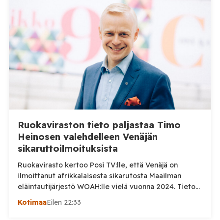
Ruokaviraston tieto paljastaa Timo
Heinosen valehdelleen Venäjän
sikaruttoilmoituksista
Ruokavirasto kertoo Posi TV:lle, että Venäjä on
ilmoittanut afrikkalaisesta sikarutosta Maailman
eläintautijärjestö WOAH:lle vielä vuonna 2024. Tieto
haastaa kokoomuksen kansanedustaja Timo Heinosen
Kotimaa
Eilen 22:33
(kok.) esittämän väitteen Venäjän
sikaruttoilmoituksista. Suomi on puolestaan