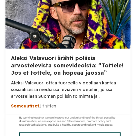
Aleksi Valavuori ärähti poliisia
arvostelevista somevideoista: ”Tottele!
Jos et tottele, on hopeaa jaossa”
Aleksi Valavuori ottaa tuoreella videollaan kantaa
sosiaalisessa mediassa leviäviin videoihin, joissa
arvostellaan Suomen poliisin toimintaa ja
voimankäyttöä. Valavuoren mukaan videot ovat usein
Someuutiset
1 t sitten
irrotettuja asiayhteydestään ja niiden seurauksena
luottamus poliisiin rapautuu. Aleksi Valavuori nostaa
videollaan esiin ilmiön, jonka hän kertoo yleistyneen
sosiaalisessa mediassa: videot poliisin toiminnasta ja