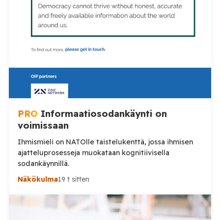
erityisesti tilanteista, joissa poliisin voimankäyttöä
arvostellaan. Tilaa Posi TV […]
PRO
Informaatiosodankäynti on
voimissaan
Ihmismieli on NATOlle taistelukenttä, jossa ihmisen
ajatteluprosesseja muokataan kognitiivisella
sodankäynnillä.
Näkökulma
19 t sitten