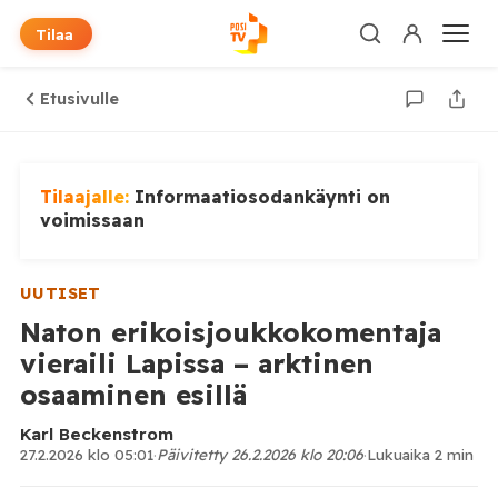
Tilaa
Etusivulle
Tilaajalle:
Informaatiosodankäynti on
voimissaan
UUTISET
Naton erikoisjoukkokomentaja
vieraili Lapissa – arktinen
osaaminen esillä
Karl Beckenstrom
27.2.2026 klo 05:01
·
Päivitetty 26.2.2026 klo 20:06
·
Lukuaika 2 min