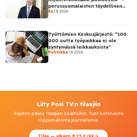
perussuomalaisten täydellinen
Eu
7.8.2026
takinkääntö
Työttömien Keskusjärjestö: ”100
000 uutta työpaikkaa ei ole
syntymässä leikkauksista”
Politiikka
7.8.2026
Liity Posi TV:n tilaajiin
Rajaton pääsy tilaajien sisältöihin. Tuet kotimaista
riippumatonta journalismia.
Tilaa — alkaen 8,25 €/kk