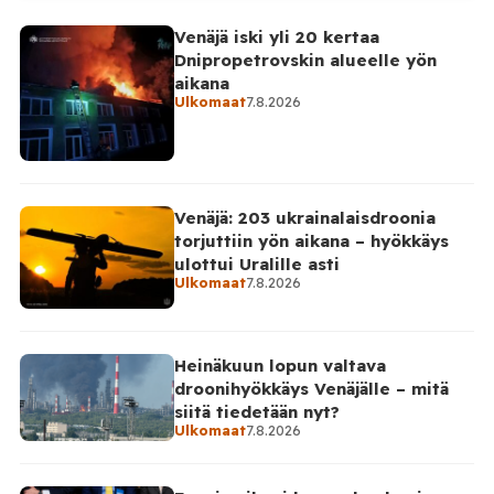
ilmoittanut tuoreesta Virolahden tapauksesta sekä
Venäjä iski yli 20 kertaa
WOAH:n kautta että suoraan Venäjän
Dnipropetrovskin alueelle yön
eläinlääkintäviranomaisille. Ruokavirasto kertoi Posi
aikana
TV:lle tarkempia tietoja Suomen ensimmäisestä
Ulkomaat
7.8.2026
afrikkalaisen sikaruton tapauksesta sekä
eläintautitietojen vaihdosta […]
Venäjä: 203 ukrainalaisdroonia
torjuttiin yön aikana – hyökkäys
ulottui Uralille asti
Ulkomaat
7.8.2026
Heinäkuun lopun valtava
droonihyökkäys Venäjälle – mitä
siitä tiedetään nyt?
Ulkomaat
7.8.2026