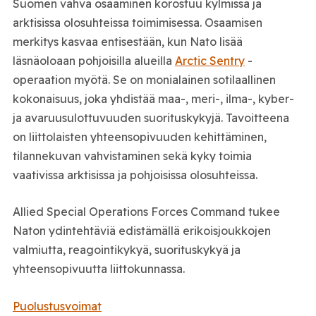
Suomen vahva osaaminen korostuu kylmissä ja
arktisissa olosuhteissa toimimisessa. Osaamisen
merkitys kasvaa entisestään, kun Nato lisää
läsnäoloaan pohjoisilla alueilla
Arctic Sentry
-
operaation myötä. Se on monialainen sotilaallinen
kokonaisuus, joka yhdistää maa-, meri-, ilma-, kyber-
ja avaruusulottuvuuden suorituskykyjä. Tavoitteena
on liittolaisten yhteensopivuuden kehittäminen,
tilannekuvan vahvistaminen sekä kyky toimia
vaativissa arktisissa ja pohjoisissa olosuhteissa.
Allied Special Operations Forces Command tukee
Naton ydintehtäviä edistämällä erikoisjoukkojen
valmiutta, reagointikykyä, suorituskykyä ja
yhteensopivuutta liittokunnassa.
Puolustusvoimat