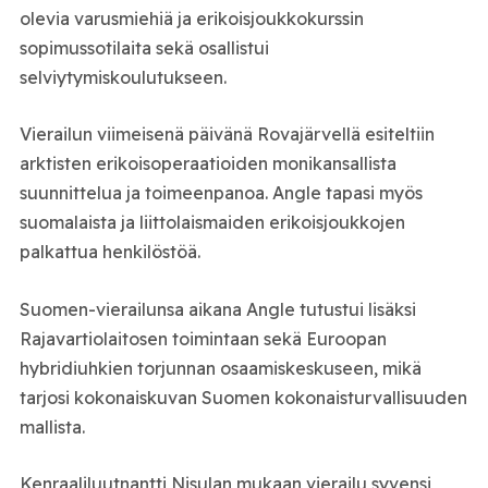
olevia varusmiehiä ja erikoisjoukkokurssin
sopimussotilaita sekä osallistui
selviytymiskoulutukseen.
Vierailun viimeisenä päivänä Rovajärvellä esiteltiin
arktisten erikoisoperaatioiden monikansallista
suunnittelua ja toimeenpanoa. Angle tapasi myös
suomalaista ja liittolaismaiden erikoisjoukkojen
palkattua henkilöstöä.
Suomen-vierailunsa aikana Angle tutustui lisäksi
Rajavartiolaitosen toimintaan sekä Euroopan
hybridiuhkien torjunnan osaamiskeskuseen, mikä
tarjosi kokonaiskuvan Suomen kokonaisturvallisuuden
mallista.
Kenraaliluutnantti Nisulan mukaan vierailu syvensi