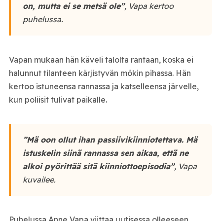
on, mutta ei se metsä ole”
, Vapa kertoo
puhelussa.
Vapan mukaan hän käveli talolta rantaan, koska ei
halunnut tilanteen kärjistyvän mökin pihassa. Hän
kertoo istuneensa rannassa ja katselleensa järvelle,
kun poliisit tulivat paikalle.
”Mä oon ollut ihan passiivikiinniotettava. Mä
istuskelin siinä rannassa sen aikaa, että ne
alkoi pyörittää sitä kiinniottoepisodia”
, Vapa
kuvailee.
Puhelussa Anne Vapa viittaa uutisessa olleeseen