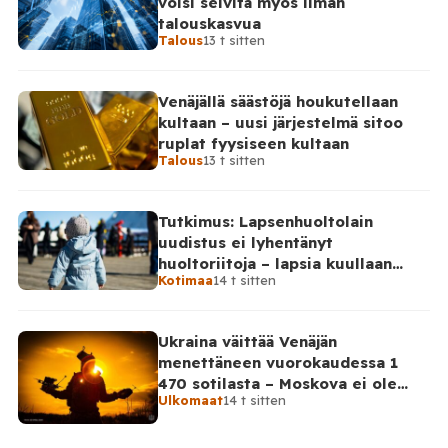
voisi selvitä myös ilman
talouskasvua
Talous
13 t sitten
Venäjällä säästöjä houkutellaan
kultaan – uusi järjestelmä sitoo
ruplat fyysiseen kultaan
Talous
13 t sitten
Tutkimus: Lapsenhuoltolain
uudistus ei lyhentänyt
huoltoriitoja – lapsia kuullaan
Kotimaa
14 t sitten
edelleen harvoin
Ukraina väittää Venäjän
menettäneen vuorokaudessa 1
470 sotilasta – Moskova ei ole
Ulkomaat
14 t sitten
vahvistanut lukuja