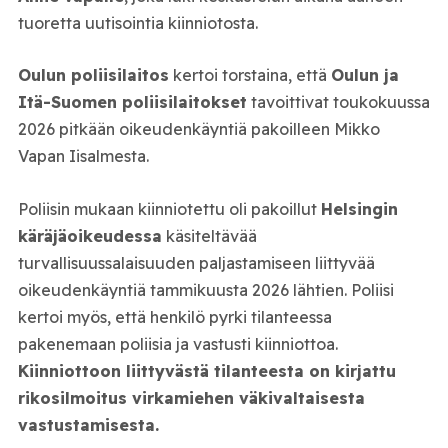
tuoretta uutisointia kiinniotosta.
Oulun poliisilaitos
kertoi torstaina, että
Oulun ja
Itä-Suomen poliisilaitokset
tavoittivat toukokuussa
2026 pitkään oikeudenkäyntiä pakoilleen Mikko
Vapan Iisalmesta.
Poliisin mukaan kiinniotettu oli pakoillut
Helsingin
käräjäoikeudessa
käsiteltävää
turvallisuussalaisuuden paljastamiseen liittyvää
oikeudenkäyntiä tammikuusta 2026 lähtien. Poliisi
kertoi myös, että henkilö pyrki tilanteessa
pakenemaan poliisia ja vastusti kiinniottoa.
Kiinniottoon liittyvästä tilanteesta on kirjattu
rikosilmoitus virkamiehen väkivaltaisesta
vastustamisesta.