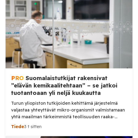
PRO
Suomalaistutkijat rakensivat
”elävän kemikaalitehtaan” – se jatkoi
tuotantoaan yli neljä kuukautta
Turun yliopiston tutkijoiden kehittämä järjestelmä
valjastaa yhteyttävät mikro-organismit valmistamaan
yhtä maailman tärkeimmistä teollisuuden raaka-
aineista. Laboratoriossa saavutettu tulos voi avata
Tiede
3 t sitten
uuden tien kemikaalien valmistukseen tavalla, joka
poikkeaa perusteellisesti nykyisestä tuotannosta.