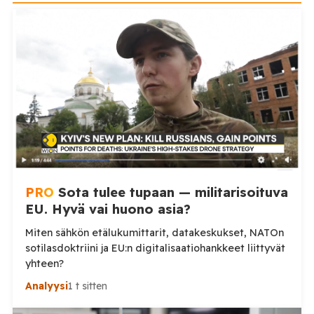
PRO
Sota tulee tupaan — militarisoituva
EU. Hyvä vai huono asia?
Miten sähkön etälukumittarit, datakeskukset, NATOn
sotilasdoktriini ja EU:n digitalisaatiohankkeet liittyvät
yhteen?
Analyysi
1 t sitten