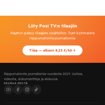
Liity Posi TV:n tilaajiin
Rajaton pääsy tilaajien sisältöihin. Tuet kotimaista
riippumatonta journalismia.
Tilaa — alkaen 8,25 €/kk
Riippumatonta journalismia vuodesta 2019. Uutisia,
videoita, dokumentteja ja elokuvia.
SEURAA MEITÄ