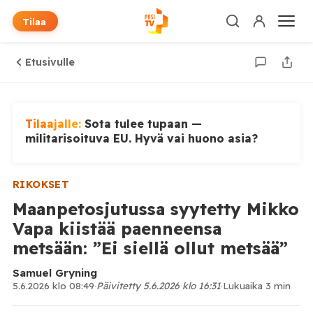
Tilaa
Etusivulle
Tilaajalle:
Sota tulee tupaan —
militarisoituva EU. Hyvä vai huono asia?
RIKOKSET
Maanpetosjutussa syytetty Mikko
Vapa kiistää paenneensa
metsään: ”Ei siellä ollut metsää”
Samuel Gryning
5.6.2026 klo 08:49
·
Päivitetty 5.6.2026 klo 16:31
·
Lukuaika 3 min