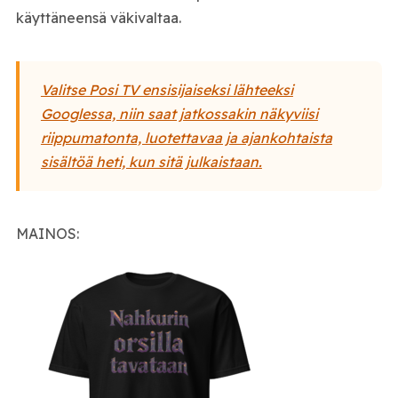
käyttäneensä väkivaltaa.
Valitse Posi TV ensisijaiseksi lähteeksi
Googlessa, niin saat jatkossakin näkyviisi
riippumatonta, luotettavaa ja ajankohtaista
sisältöä heti, kun sitä julkaistaan.
MAINOS: