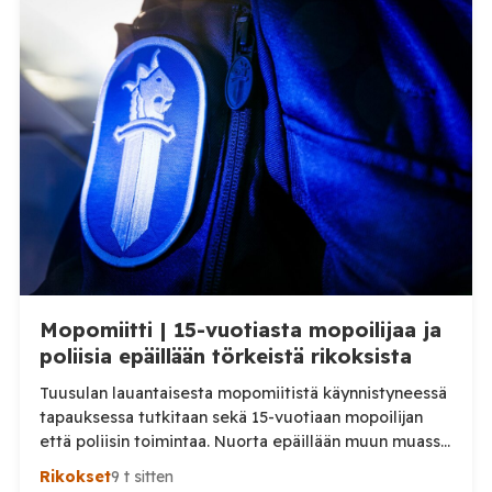
Turun yliopiston tutkijat ovat onnistuneet pitämään
syanobakteereihin perustuvan kemikaalien
tuotantojärjestelmän toiminnassa yli neljän
kuukauden ajan. Kyseessä ei ole vain pitkä
laboratoriokoe. Tutkijoiden tavoitteena on kehittää
järjestelmä, […]
Mopomiitti | 15-vuotiasta mopoilijaa ja
poliisia epäillään törkeistä rikoksista
Tuusulan lauantaisesta mopomiitistä käynnistyneessä
tapauksessa tutkitaan sekä 15-vuotiaan mopoilijan
että poliisin toimintaa. Nuorta epäillään muun muassa
törkeästä liikenneturvallisuuden vaarantamisesta.
Rikokset
9 t sitten
Pysäytystilanteessa mukana ollutta poliisia