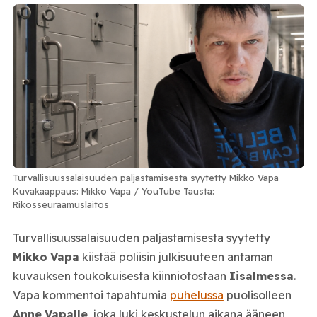
Turvallisuussalaisuuden paljastamisesta syytetty Mikko Vapa
Kuvakaappaus: Mikko Vapa / YouTube Tausta:
Rikosseuraamuslaitos
Turvallisuussalaisuuden paljastamisesta syytetty
Mikko
Vapa
kiistää poliisin julkisuuteen antaman
kuvauksen toukokuisesta kiinniotostaan
Iisalmessa
.
Vapa kommentoi tapahtumia
puhelussa
puolisolleen
Anne
Vapalle
, joka luki keskustelun aikana ääneen