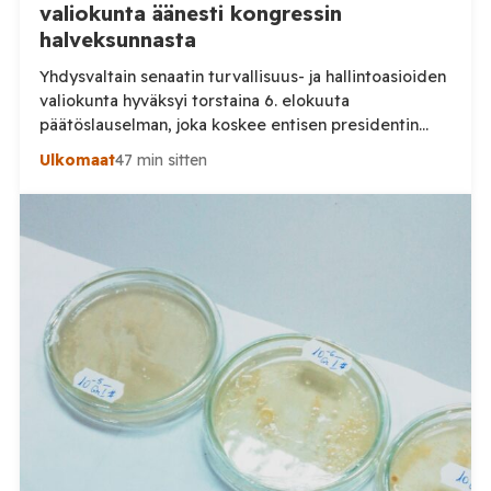
valiokunta äänesti kongressin
halveksunnasta
Yhdysvaltain senaatin turvallisuus- ja hallintoasioiden
valiokunta hyväksyi torstaina 6. elokuuta
päätöslauselman, joka koskee entisen presidentin
lääketieteellisen neuvonantajan Anthony Faucin
Ulkomaat
47 min sitten
saattamista vastuuseen kongressin halveksunnasta.
Senaatin valiokunnan virallisen tiedotteen mukaan
päätös hyväksyttiin äänin 8–5. Taustalla on Faucin 29.
heinäkuuta antama lausunto senaatin tutkinnassa,
joka koskee muun muassa COVID-19-pandemian
alkuperää ja riskialtista biolääketieteellistä
tutkimusta. Fauci oli kutsuttu kuultavaksi […]