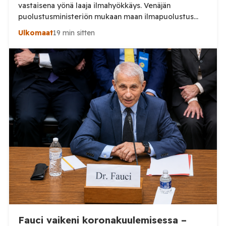
vastaisena yönä laaja ilmahyökkäys. Venäjän
puolustusministeriön mukaan maan ilmapuolustus
torjui yön aikana 295 ukrainalaista lennokkia. Iskuissa
Ulkomaat
19 min sitten
ja niiden seurauksissa kuoli ainakin kaksi ihmistä.
Venäjän puolustusministeriö kertoo kertoo, että maan
ilmapuolustus torjui yön aikana yhteensä 295
ukrainalaista lennokkia. Lennokkeja kerrotaan torjutun
useiden Venäjän alueiden sekä Mustanmeren ja
Asovanmeren yllä. Vakavimmat […]
Fauci vaikeni koronakuulemisessa –