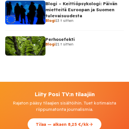
Blogi – Keittiöpsykologi: Päivän
mietteitä Euroopan ja Suomen
tulevaisuudesta
Blogi
13 t sitten
Perhosefekti
Blogi
21 t sitten
Liity Posi TV:n tilaajiin
Rajaton pääsy tilaajien sisältöihin. Tuet kotimaista
riippumatonta journalismia.
Tilaa — alkaen 8,25 €/kk