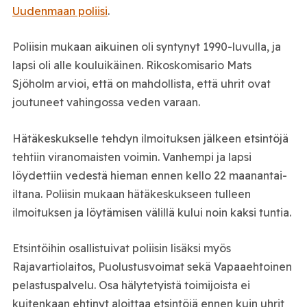
Uudenmaan poliisi
.
Poliisin mukaan aikuinen oli syntynyt 1990-luvulla, ja
lapsi oli alle kouluikäinen. Rikoskomisario Mats
Sjöholm arvioi, että on mahdollista, että uhrit ovat
joutuneet vahingossa veden varaan.
Hätäkeskukselle tehdyn ilmoituksen jälkeen etsintöjä
tehtiin viranomaisten voimin. Vanhempi ja lapsi
löydettiin vedestä hieman ennen kello 22 maanantai-
iltana. Poliisin mukaan hätäkeskukseen tulleen
ilmoituksen ja löytämisen välillä kului noin kaksi tuntia.
Etsintöihin osallistuivat poliisin lisäksi myös
Rajavartiolaitos, Puolustusvoimat sekä Vapaaehtoinen
pelastuspalvelu. Osa hälytetyistä toimijoista ei
kuitenkaan ehtinyt aloittaa etsintöjä ennen kuin uhrit