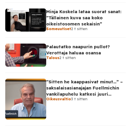
Minja Koskela lataa suorat sanat:
”Tällainen kuva saa koko
oikeistosomen sekaisin”
Someuutiset
2 t sitten
Palautatko naapurin pullot?
Verottaja haluaa osansa
Talous
2 t sitten
”Sitten he kaappasivat minut…” –
saksalaisasianajajan Fuellmichin
vankilapuhelu katkesi juuri
Oikeusvaltio
3 t sitten
kriittisellä hetkellä