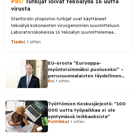
PRO
Tutkijat loivat tekoälyllä 16 uutta
virusta
Stanfordin yliopiston tutkijat ovat käyttäneet
tekoälyä kokonaisten virusgenomien suunnitteluun.
Laboratoriokokeissa 16 tekoälyn suunnittelemaa
virusta osoittautui toimintakykyisiksi.
Tiede
1 t sitten
Yhdysvaltalaiset tutkijat ovat ensimmäistä kertaa
onnistuneet käyttämään generatiivista tekoälyä
kokonaisten toimivien virusgenomien suunnitteluun,
EU-erosta ”Eurooppa-
kertoo Peoples Gazette. Stanfordin yliopiston
myönteisimmäksi puolueeksi” –
johtamassa tutkimuksessa tekoälymallit Evo1 ja Evo2
perussuomalaisten täydellinen
tuottivat tuhansia mahdollisia virusgenomeja. Tutkijat
Eu
1 t sitten
takinkääntö
valitsivat niistä lähes 300 laboratoriotesteihin, ja
lopulta 16 bakteriofagia osoittautui […]
Työttömien Keskusjärjestö: ”100
000 uutta työpaikkaa ei ole
syntymässä leikkauksista”
Politiikka
2 t sitten