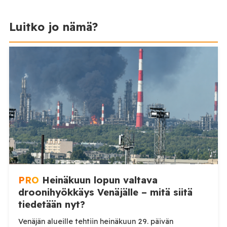
Luitko jo nämä?
PRO
Heinäkuun lopun valtava
droonihyökkäys Venäjälle – mitä siitä
tiedetään nyt?
Venäjän alueille tehtiin heinäkuun 29. päivän