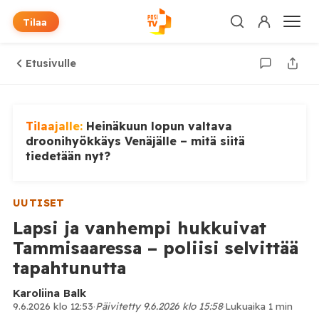
Tilaa
Etusivulle
Tilaajalle:
Heinäkuun lopun valtava
droonihyökkäys Venäjälle – mitä siitä
tiedetään nyt?
UUTISET
Lapsi ja vanhempi hukkuivat
Tammisaaressa – poliisi selvittää
tapahtunutta
Karoliina Balk
9.6.2026 klo 12:53
·
Päivitetty 9.6.2026 klo 15:58
·
Lukuaika 1 min