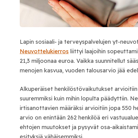
Lapin sosiaali- ja terveyspalvelujen yt-neuvo
Neuvottelukierros
liittyi laajoihin sopeuttami
21,3 miljoonaa euroa. Vaikka suunnitellut sä
menojen kasvua, vuoden talousarvio jää edell
Alkuperäiset henkilöstövaikutukset arvioitii
suuremmiksi kuin mihin lopulta päädyttiin. N
irtisanottavien määräksi arvioitiin jopa 550 h
arvio on enintään 262 henkilöä eri vastuualu
ehtojen muutokset ja pysyvät osa-aikaistamis
esityksiä vähäisemmiksi.