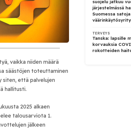
suojelu jatkuu v
järjestelmässä ha
Suomessa satoja
väärinkäytösyrity
TERVEYS
Tanska: lapsille
korvauksia COVI
rokotteiden hait
ttyä, vaikka niiden määrä
sa säästöjen toteuttaminen
 siten, että palvelujen
hallitusti.
ukuusta 2025 alkaen
telee talousarviota 1.
uvottelujen jälkeen