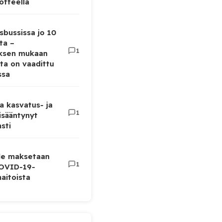
otteella
sbussissa jo 10
ta –
1
uksen mukaan
ta on vaadittu
ssa
a kasvatus- ja
1
lisääntynyt
sti
lle maksetaan
1
COVID-19-
aitoista