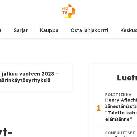
t
Sarjat
Kauppa
Osta lahjakortti
Kesku
u jatkuu vuoteen 2028 –
Luet
äärinkäytösyrityksiä
POLITIIKKA
Henry Aflecht
1
äänestämästä
“Tulette katu
elämäänne”
yt-
SOMEUUTISET