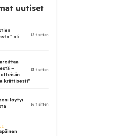
at uutiset
stien
12 t sitten
sto” oli
aroittaa
estä –
13 t sitten
otteisiin
 kriittisesti”
oni löytyi
16 t sitten
sta
LE
lapäinen