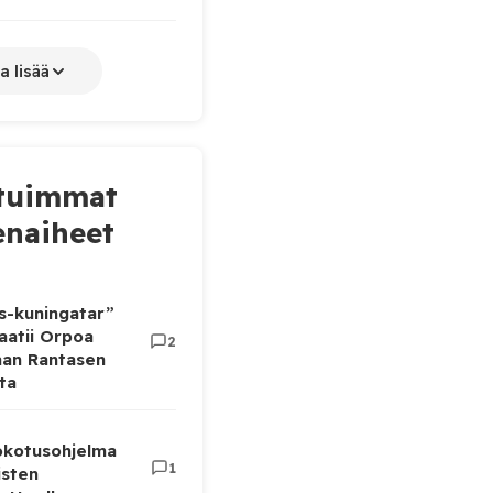
a lisää
tuimmat
naiheet
as-kuningatar”
aatii Orpoa
2
aan Rantasen
ta
rokotusohjelma
1
isten