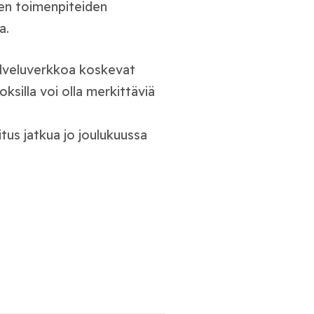
ien toimenpiteiden
a.
palveluverkkoa koskevat
silla voi olla merkittäviä
tus jatkua jo joulukuussa