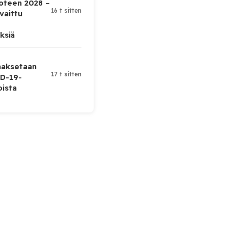
uoteen 2028 –
16 t sitten
vaittu
ksiä
 maksetaan
17 t sitten
D-19-
oista