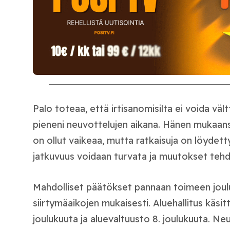
Palo toteaa, että irtisanomisilta ei voida väl
pieneni neuvottelujen aikana. Hänen mukaan
on ollut vaikeaa, mutta ratkaisuja on löydetty
jatkuvuus voidaan turvata ja muutokset tehdä 
Mahdolliset päätökset pannaan toimeen joul
siirtymäaikojen mukaisesti. Aluehallitus käsit
joulukuuta ja aluevaltuusto 8. joulukuuta. Ne