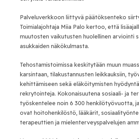
Palveluverkkoon liittyvä päätöksenteko siirty
Toimialajohtaja Miia Palo kertoo, että lisäaj
muutosten vaikutusten huolellinen arviointi 
asukkaiden näkökulmasta.
Tehostamistoimissa keskitytään muun muass
karsintaan, tilakustannusten leikkauksiin, ty
kehittämiseen sekä eläköitymisten hyödyntä
rekrytointeja. Kokonaisuutena sosiaali- ja te
työskentelee noin 6 300 henkilötyövuotta, 
ovat hoitohenkilöstö, lääkärit, sosiaalityönte
terapeuttien ja mielenterveyspalvelujen amma