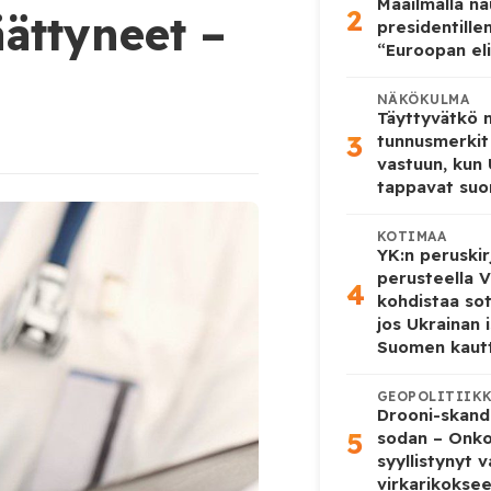
Maailmalla n
2
äättyneet –
presidentille
“Euroopan eli
NÄKÖKULMA
Täyttyvätkö
3
tunnusmerkit
vastuun, kun
tappavat suo
KOTIMAA
YK:n peruskir
perusteella V
4
kohdistaa so
jos Ukrainan 
Suomen kaut
GEOPOLITIIK
Drooni-skanda
5
sodan – Onk
syyllistynyt 
virkarikokse