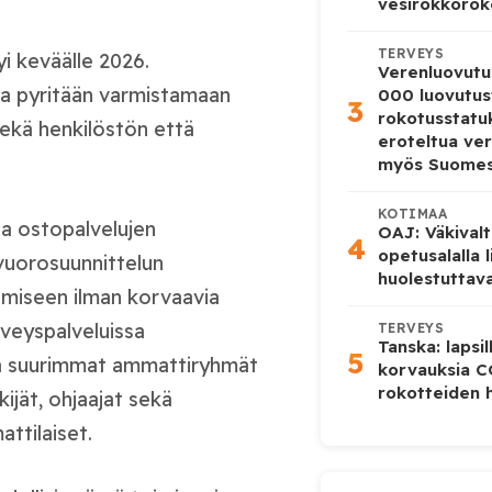
vesirokkorok
TERVEYS
i keväälle 2026.
Verenluovutu
alla pyritään varmistamaan
000 luovutus
3
rokotusstat
sekä henkilöstön että
eroteltua ver
myös Suome
KOTIMAA
a ostopalvelujen
OAJ: Väkivalt
4
opetusalalla 
övuorosuunnittelun
huolestuttava
miseen ilman korvaavia
rveyspalveluissa
TERVEYS
Tanska: lapsi
5
ja suurimmat ammattiryhmät
korvauksia 
rokotteiden h
kijät, ohjaajat sekä
ttilaiset.