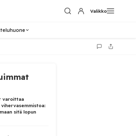
Valikko
steluhuone
uimmat
 varoittaa
 vihervasemmistoa:
maan sitä lopun