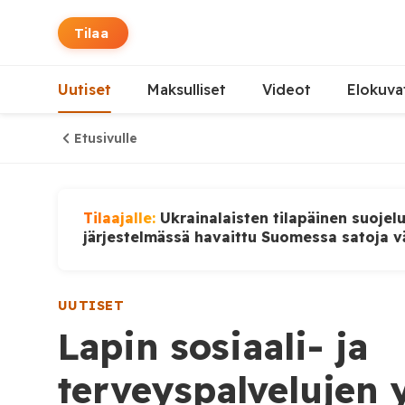
Tilaa
Uutiset
Maksulliset
Videot
Elokuva
Etusivulle
Tilaajalle:
Ukrainalaisten tilapäinen suojel
järjestelmässä havaittu Suomessa satoja v
UUTISET
Lapin sosiaali- ja
terveyspalvelujen 