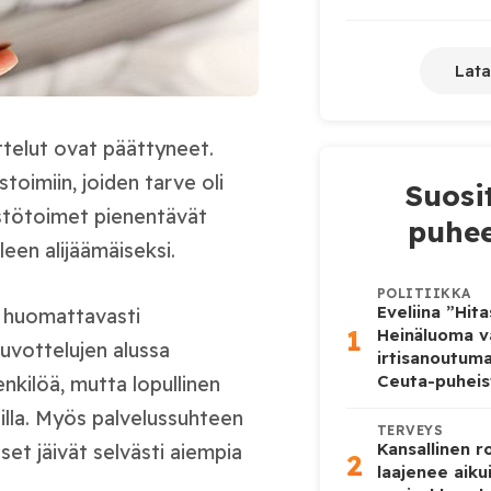
Lata
ttelut ovat päättyneet.
stoimiin, joiden tarve oli
Suosi
ästötoimet pienentävät
puhee
een alijäämäiseksi.
POLITIIKKA
Eveliina ”Hit
n huomattavasti
1
Heinäluoma v
euvottelujen alussa
irtisanoutum
Ceuta-puheis
enkilöä, mutta lopullinen
eilla. Myös palvelussuhteen
TERVEYS
Kansallinen 
et jäivät selvästi aiempia
2
laajenee aiku