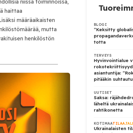
llisia niissä toiminnoissa,
Tuoreimm
ä haittaa
 Lisäksi määräaikaisten
BLOGI
nkilöstömäärää, mutta
”Keksitty globali
propagandaverko
akituisen henkilöstön
totta
TERVEYS
Hyvinvointialue v
rokotekriittisyyd
asiantuntija: ”Rok
pitääkin suhtautua
UUTISET
Saksa: räjähdedro
läheltä ukrainalai
rahtikonetta
KOTIMAA
TILAAJAL
Ukrainalaisten ti