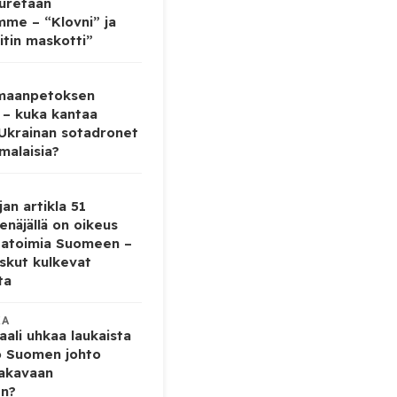
auretaan
mme – “Klovni” ja
itin maskotti”
 maanpetoksen
 – kuka kantaa
 Ukrainan sotadronet
malaisia?
jan artikla 51
enäjällä on oikeus
tatoimia Suomeen –
iskut kulkevat
ta
KA
ali uhkaa laukaista
o Suomen johto
vakavaan
en?