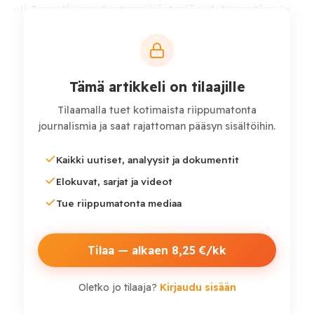
oli Israelin puolustusministeriön delegaation ja
suomalaisen puolustusteollisuuden B2B-
seminaari, johon osallistui israelilaisia ja
suomalaisia yrityksiä, myös valtiollisia yrityksiä.
Tämä artikkeli on tilaajille
Israelin puolustusministeriön
tiedotteessa
kerrotaan,
Tilaamalla tuet kotimaista riippumatonta
että Israel pyrkii jatkuvasti vahvistamaan teollista
journalismia ja saat rajattoman pääsyn sisältöihin.
yhteistyötään ”luotettavien kumppanimaiden kanssa”
ja kehuu Suomen ”horjumatonta sitoutumista”.
Kaikki uutiset, analyysit ja dokumentit
Elokuvat, sarjat ja videot
Tue riippumatonta mediaa
Tilaa — alkaen 8,25 €/kk
Oletko jo tilaaja?
Kirjaudu sisään