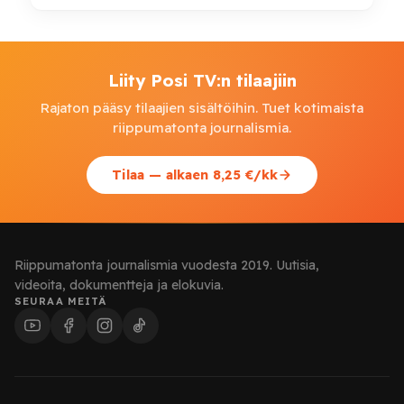
Liity Posi TV:n tilaajiin
Rajaton pääsy tilaajien sisältöihin. Tuet kotimaista
riippumatonta journalismia.
Tilaa — alkaen 8,25 €/kk
Riippumatonta journalismia vuodesta 2019. Uutisia,
videoita, dokumentteja ja elokuvia.
SEURAA MEITÄ