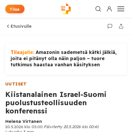
Tilaa
Etusivulle
Tilaajalle:
Amazonin sademetsä kätki jälkiä,
joita ei pitänyt olla näin paljon – tuore
tutkimus haastaa vanhan käsityksen
UUTISET
Kiistanalainen Israel-Suomi
puolustusteollisuuden
konferenssi
Helena Virtanen
20.5.2026 klo 05:00
·
Päivitetty 20.5.2026 klo 00:41
·
Lukuaika 3 min