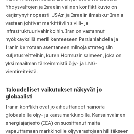
Yhdysvaltojen ja Israelin välinen konfliktikuvio on
kärjistynyt nopeasti. USA:n ja Israelin ilmaiskut Irania
vastaan johtivat merkittäviin siviili- ja
infrastruktuurivahinkoihin. Iran on vastannut
hyökkäyksillä meriliikenteeseen Persianlahdella ja
Iranin kerrotaan asentaneen miinoja strategisiin
kuljetusreitteihin, kuten Hormuzin salmeen, joka on
yksi maailman tärkeimmistä öljy- ja LNG-
vientireiteistä.
Taloudelliset vaikutukset näkyvät jo
globaalisti
Iranin konflikti ovat jo aiheuttaneet häiriöitä
globaaleilla öljy- ja kaasumarkkinoilla. Kansainvälinen
energiajärjestö (IEA) on suosittanut maita
vapauttamaan markkinoille öljyvarastojaan hillitäkseen