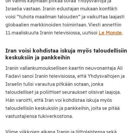
on valmis käymään pitkää sotaa Yhdysvaltoja ja
Israelia vastaan. Iranin edustajan mukaan konflikti
voisi ”tuhota maailman talouden” ja vaikuttaa laajasti
globaalien markkinoiden toimintaan. Viesti annettiin
11. maaliskuuta Iranin televisiossa, uutisoi
Le Monde
.
Iran voisi kohdistaa iskuja myös taloudellisiin
keskuksiin ja pankkeihin
Iranin vallankumouksellisen kaartin neuvonantaja Ali
Fadavi sanoi Iranin televisiossa, että Yhdysvaltojen ja
Israelin tulisi varautua pitkään sotaan, jonka
taloudelliset ja poliittiset seuraukset olisivat laajoja.
Hän varoitti, että Iran voi kohdistaa iskuja myös
taloudellisiin keskuksiin ja pankkeihin, joita se pitää
vastustajiensa tukiverkostona.
Viime viikkojen aikana Iranin ja liittolaistensa sekä