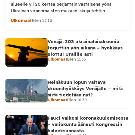
alueelle yli 20 kertaa perjantain vastaisena yönä.
Ukrainan viranomaisten mukaan iskuja tehtiin
drooneilla ja tykistöllä viidelle eri alueelle.
Ulkomaat
Eilen 12:13
Henkilövahingoilta vältyttiin. Dnipropetrovskin
alueellisen sotilashallinnon johtaja Oleksandr Hanzha
kertoi perjantaiaamuna 7. elokuuta julkaisemassaan
Venäjä: 203 ukrainalaisdroonia
Telegram-päivityksessä, että Venäjän joukot
torjuttiin yön aikana – hyökkäys
hyökkäsivät yön aikana yli 20 kertaa viidelle alueelle.
ulottui Uralille asti
Nikopolin alueella iskuja kohdistui Nikopolin
Ulkomaat
Eilen 11:35
kaupunkiin sekä […]
Heinäkuun lopun valtava
droonihyökkäys Venäjälle – mitä
siitä tiedetään nyt?
Ulkomaat
Eilen 10:30
Fauci vaikeni koronakuulemisessa
– valiokunta äänesti kongressin
halveksunnasta