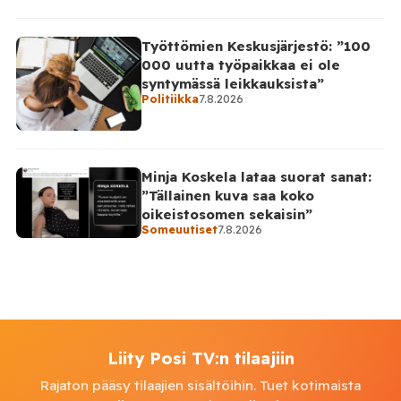
Työttömien Keskusjärjestö: ”100
000 uutta työpaikkaa ei ole
syntymässä leikkauksista”
Politiikka
7.8.2026
Minja Koskela lataa suorat sanat:
”Tällainen kuva saa koko
oikeistosomen sekaisin”
Someuutiset
7.8.2026
Liity Posi TV:n tilaajiin
Rajaton pääsy tilaajien sisältöihin. Tuet kotimaista