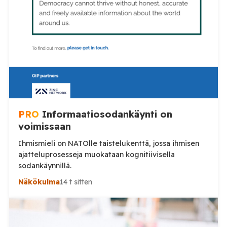
PRO
Informaatiosodankäynti on
voimissaan
Ihmismieli on NATOlle taistelukenttä, jossa ihmisen
ajatteluprosesseja muokataan kognitiivisella
sodankäynnillä.
Näkökulma
14 t sitten