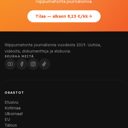
riippumatonta journalismia.
Tilaa — alkaen 8,25 €/kk
Riippumatonta journalismia vuodesta 2019. Uutisia,
videoita, dokumentteja ja elokuvia.
SEURAA MEITÄ
OSASTOT
Etusivu
Kotimaa
Ulkomaat
EU
Talous