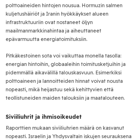
polttoaineiden hintojen nousua. Hormuzin salmen
kuljetushäiriöt ja Iranin hyökkäykset alueen
infrastruktuuriin ovat nostaneet öljyn
maailmanmarkkinahintaa ja aiheuttaneet
epävarmuutta energiatoimituksiin.
Pitkäkestoinen sota voi vaikuttaa monella tasolla:
energian hintoihin, globaaleihin toimitusketjuihin ja
pidemmällä aikavälillä talouskasvuun. Esimerkiksi
polttoaineen ja lannoitteiden hinnat voivat nousta
nopeasti, mikä heijastuu sekä kehittyvien että
teollistuneiden maiden talouksiin ja maatalouteen.
Siviiliuhrit ja ihmisoikeudet
Raporttien mukaan siviiliuhrien määrä on kasvanut
nopeasti. Israelin ja Yhdysvaltain iskujen seurauksena