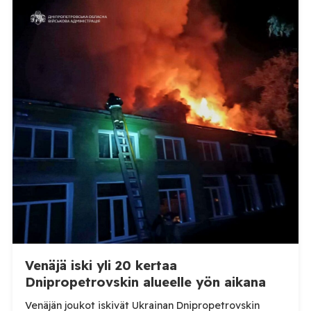
ilmoittanut tuoreesta Virolahden tapauksesta sekä
WOAH:n kautta että suoraan Venäjän
eläinlääkintäviranomaisille. Ruokavirasto kertoi Posi
TV:lle tarkempia tietoja Suomen ensimmäisestä
afrikkalaisen sikaruton tapauksesta sekä
eläintautitietojen vaihdosta […]
Venäjä iski yli 20 kertaa
Dnipropetrovskin alueelle yön aikana
Venäjän joukot iskivät Ukrainan Dnipropetrovskin