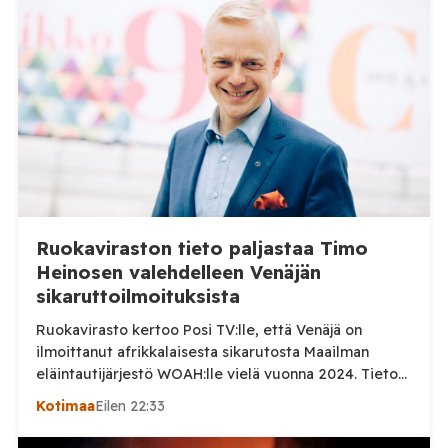
Ruokaviraston tieto paljastaa Timo
Heinosen valehdelleen Venäjän
sikaruttoilmoituksista
Ruokavirasto kertoo Posi TV:lle, että Venäjä on
ilmoittanut afrikkalaisesta sikarutosta Maailman
eläintautijärjestö WOAH:lle vielä vuonna 2024. Tieto
haastaa kokoomuksen kansanedustaja Timo Heinosen
Kotimaa
Eilen 22:33
(kok.) esittämän väitteen Venäjän
sikaruttoilmoituksista. Suomi on puolestaan