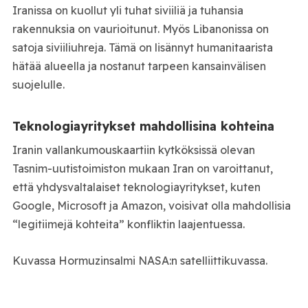
Iranissa on kuollut yli tuhat siviiliä ja tuhansia
rakennuksia on vaurioitunut. Myös Libanonissa on
satoja siviiliuhreja. Tämä on lisännyt humanitaarista
hätää alueella ja nostanut tarpeen kansainvälisen
suojelulle.
Teknologiayritykset mahdollisina kohteina
Iranin vallankumouskaartiin kytköksissä olevan
Tasnim-uutistoimiston mukaan Iran on varoittanut,
että yhdysvaltalaiset teknologiayritykset, kuten
Google, Microsoft ja Amazon, voisivat olla mahdollisia
“legitiimejä kohteita” konfliktin laajentuessa.
Kuvassa Hormuzinsalmi NASA:n satelliittikuvassa.