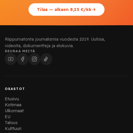
Tilaa — alkaen 8,25 €/kk
Riippumatonta journalismia vuodesta 2019. Uutisia,
videoita, dokumentteja ja elokuvia.
SEURAA MEITÄ
OSASTOT
Etusivu
Kotimaa
Ulkomaat
EU
Talous
Kulttuuri