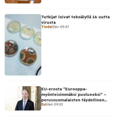
Tutkijat loivat tekoälyllä 16 uutta
virusta
Tiede
Eilen 09:47
EU-erosta ”Eurooppa-
myönteisimmäksi puolueeksi” –
perussuomalaisten täydellinen
Eu
Eilen 09:02
takinkääntö