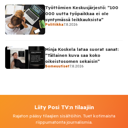
Työttömien Keskusjärjestö: ”100
000 uutta työpaikkaa ei ole
syntymässä leikkauksista”
Politiikka
7.8.2026
Minja Koskela lataa suorat sanat:
”Tällainen kuva saa koko
oikeistosomen sekaisin”
Someuutiset
7.8.2026
Liity Posi TV:n tilaajiin
Rajaton pääsy tilaajien sisältöihin. Tuet kotimaista
riippumatonta journalismia.