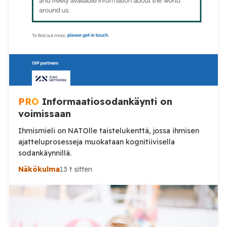
PRO
Informaatiosodankäynti on
voimissaan
Ihmismieli on NATOlle taistelukenttä, jossa ihmisen
ajatteluprosesseja muokataan kognitiivisella
sodankäynnillä.
Näkökulma
13 t sitten