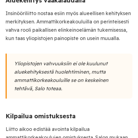
Aluekehitys vaakalaudalla
Insinööriliitto nostaa esiin myös alueellisen kehityksen
merkityksen. Ammattikorkeakouluilla on perinteisesti
vahva rooli paikallisen elinkeinoelämän tukemisessa,
kun taas yliopistojen painopiste on usein muualla.
Yliopistojen vahvuuksiin ei ole kuulunut
aluekehityksestä huolehtiminen, mutta
ammattikorkeakouluille se on keskeinen
tehtävä, Salo toteaa.
Kilpailua omistuksesta
Liitto aikoo edistää avointa kilpailua
ammattikorkeakoulujen omistuksesta. Salon mukaan