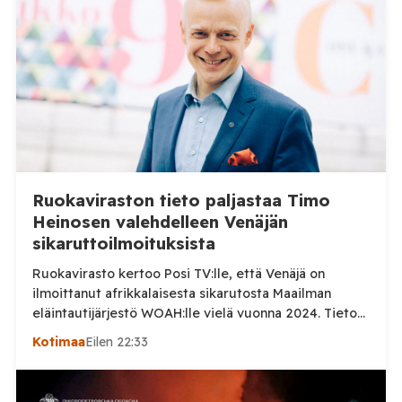
Ruokaviraston tieto paljastaa Timo
Heinosen valehdelleen Venäjän
sikaruttoilmoituksista
Ruokavirasto kertoo Posi TV:lle, että Venäjä on
ilmoittanut afrikkalaisesta sikarutosta Maailman
eläintautijärjestö WOAH:lle vielä vuonna 2024. Tieto
haastaa kokoomuksen kansanedustaja Timo Heinosen
Kotimaa
Eilen 22:33
(kok.) esittämän väitteen Venäjän
sikaruttoilmoituksista. Suomi on puolestaan
ilmoittanut tuoreesta Virolahden tapauksesta sekä