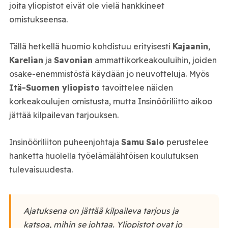
joita yliopistot eivät ole vielä hankkineet
omistukseensa.
Tällä hetkellä huomio kohdistuu erityisesti
Kajaanin
,
Karelian
ja
Savonian
ammattikorkeakouluihin, joiden
osake-enemmistöstä käydään jo neuvotteluja. Myös
Itä-Suomen yliopisto
tavoittelee näiden
korkeakoulujen omistusta, mutta Insinööriliitto aikoo
jättää kilpailevan tarjouksen.
Insinööriliiton puheenjohtaja
Samu
Salo
perustelee
hanketta huolella työelämälähtöisen koulutuksen
tulevaisuudesta.
Ajatuksena on jättää kilpaileva tarjous ja
katsoa, mihin se johtaa. Yliopistot ovat jo