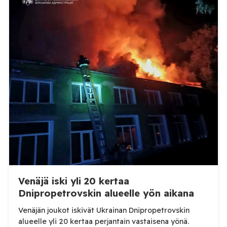
WOAH:n kautta että suoraan Venäjän
eläinlääkintäviranomaisille. Ruokavirasto kertoi Posi
TV:lle tarkempia tietoja Suomen ensimmäisestä
afrikkalaisen sikaruton tapauksesta sekä
eläintautitietojen vaihdosta […]
Venäjä iski yli 20 kertaa
Dnipropetrovskin alueelle yön aikana
Venäjän joukot iskivät Ukrainan Dnipropetrovskin
alueelle yli 20 kertaa perjantain vastaisena yönä.