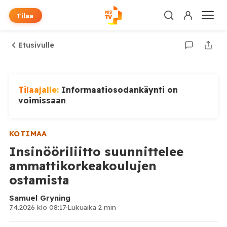
Tilaa
Etusivulle
Tilaajalle:
Informaatiosodankäynti on
voimissaan
KOTIMAA
Insinööriliitto suunnittelee
ammattikorkeakoulujen
ostamista
Samuel Gryning
7.4.2026 klo 08:17
·
Lukuaika 2 min