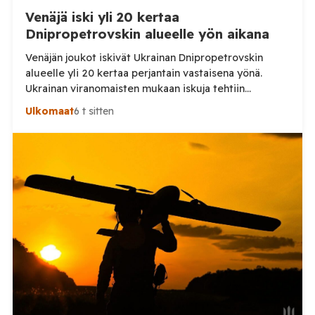
Venäjä iski yli 20 kertaa
Dnipropetrovskin alueelle yön aikana
Venäjän joukot iskivät Ukrainan Dnipropetrovskin
alueelle yli 20 kertaa perjantain vastaisena yönä.
Ukrainan viranomaisten mukaan iskuja tehtiin
drooneilla ja tykistöllä viidelle eri alueelle.
Ulkomaat
6 t sitten
Henkilövahingoilta vältyttiin. Dnipropetrovskin
alueellisen sotilashallinnon johtaja Oleksandr Hanzha
kertoi perjantaiaamuna 7. elokuuta julkaisemassaan
Telegram-päivityksessä, että Venäjän joukot
hyökkäsivät yön aikana yli 20 kertaa viidelle alueelle.
Nikopolin alueella iskuja kohdistui Nikopolin
kaupunkiin sekä […]