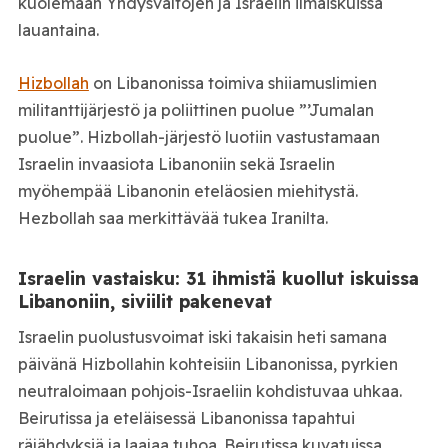
kuolemaan Yhdysvaltojen ja Israelin ilmaiskuissa
lauantaina.
Hizbollah
on Libanonissa toimiva shiiamuslimien
militanttijärjestö ja poliittinen puolue ”’Jumalan
puolue”. Hizbollah-järjestö luotiin vastustamaan
Israelin invaasiota Libanoniin sekä Israelin
myöhempää Libanonin eteläosien miehitystä.
Hezbollah saa merkittävää tukea Iranilta.
Israelin vastaisku: 31 ihmistä kuollut iskuissa
Libanoniin, siviilit pakenevat
Israelin puolustusvoimat iski takaisin heti samana
päivänä Hizbollahin kohteisiin Libanonissa, pyrkien
neutraloimaan pohjois-Israeliin kohdistuvaa uhkaa.
Beirutissa ja eteläisessä Libanonissa tapahtui
räjähdyksiä ja laajaa tuhoa. Beirutissa kuvatuissa