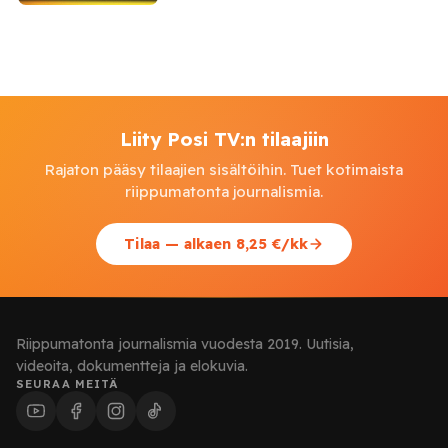
Liity Posi TV:n tilaajiin
Rajaton pääsy tilaajien sisältöihin. Tuet kotimaista
riippumatonta journalismia.
Tilaa — alkaen 8,25 €/kk
Riippumatonta journalismia vuodesta 2019. Uutisia,
videoita, dokumentteja ja elokuvia.
SEURAA MEITÄ