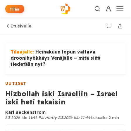
Tilaa
Etusivulle
Tilaajalle:
Heinäkuun lopun valtava
droonihyökkäys Venäjälle – mitä siitä
tiedetään nyt?
UUTISET
Hizbollah iski Israeliin – Israel
iski heti takaisin
Karl Beckenstrom
2.3.2026 klo 11:42
·
Päivitetty 2.3.2026 klo 11:44
·
Lukuaika 2 min