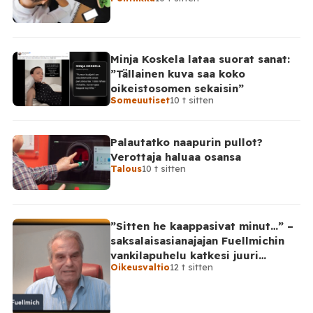
Minja Koskela lataa suorat sanat:
”Tällainen kuva saa koko
oikeistosomen sekaisin”
Someuutiset
10 t sitten
Palautatko naapurin pullot?
Verottaja haluaa osansa
Talous
10 t sitten
”Sitten he kaappasivat minut…” –
saksalaisasianajajan Fuellmichin
vankilapuhelu katkesi juuri
Oikeusvaltio
12 t sitten
kriittisellä hetkellä