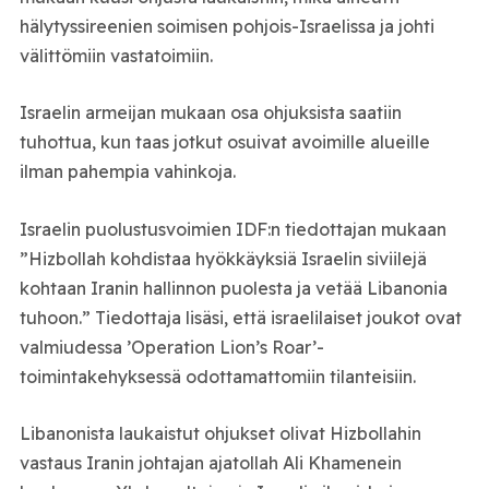
hälytyssireenien soimisen pohjois-Israelissa ja johti
välittömiin vastatoimiin.
Israelin armeijan mukaan osa ohjuksista saatiin
tuhottua, kun taas jotkut osuivat avoimille alueille
ilman pahempia vahinkoja.
Israelin puolustusvoimien IDF:n tiedottajan mukaan
”Hizbollah kohdistaa hyökkäyksiä Israelin siviilejä
kohtaan Iranin hallinnon puolesta ja vetää Libanonia
tuhoon.” Tiedottaja lisäsi, että israelilaiset joukot ovat
valmiudessa ’Operation Lion’s Roar’-
toimintakehyksessä odottamattomiin tilanteisiin.
Libanonista laukaistut ohjukset olivat Hizbollahin
vastaus Iranin johtajan ajatollah Ali Khamenein