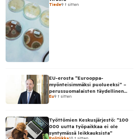
Tiede
9 t sitten
EU-erosta ”Eurooppa-
myönteisimmäksi puolueeksi” –
perussuomalaisten täydellinen
Eu
9 t sitten
takinkääntö
Työttömien Keskusjärjestö: ”100
000 uutta työpaikkaa ei ole
syntymässä leikkauksista”
Politiikka
10 t sitten