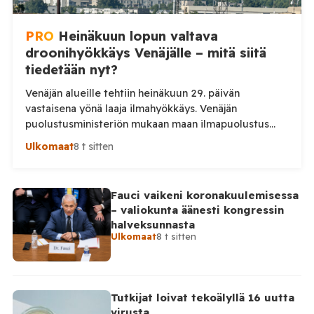
PRO
Heinäkuun lopun valtava
droonihyökkäys Venäjälle – mitä siitä
tiedetään nyt?
Venäjän alueille tehtiin heinäkuun 29. päivän
vastaisena yönä laaja ilmahyökkäys. Venäjän
puolustusministeriön mukaan maan ilmapuolustus
torjui yön aikana 295 ukrainalaista lennokkia. Iskuissa
Ulkomaat
8 t sitten
ja niiden seurauksissa kuoli ainakin kaksi ihmistä.
Venäjän puolustusministeriö kertoo kertoo, että maan
ilmapuolustus torjui yön aikana yhteensä 295
Fauci vaikeni koronakuulemisessa
ukrainalaista lennokkia. Lennokkeja kerrotaan torjutun
– valiokunta äänesti kongressin
useiden Venäjän alueiden sekä Mustanmeren ja
halveksunnasta
Asovanmeren yllä. Vakavimmat […]
Ulkomaat
8 t sitten
Tutkijat loivat tekoälyllä 16 uutta
virusta