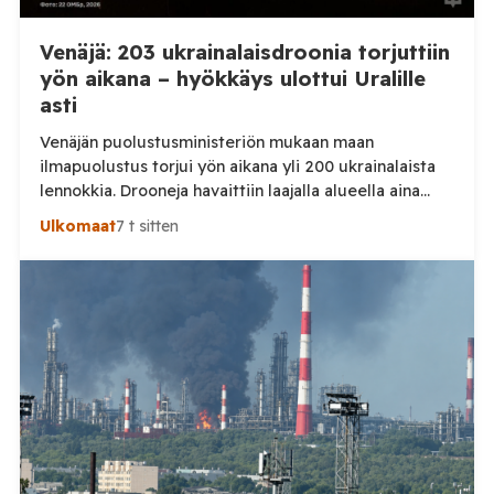
Venäjä: 203 ukrainalaisdroonia torjuttiin
yön aikana – hyökkäys ulottui Uralille
asti
Venäjän puolustusministeriön mukaan maan
ilmapuolustus torjui yön aikana yli 200 ukrainalaista
lennokkia. Drooneja havaittiin laajalla alueella aina
Uralille asti. Venäjän puolustusministeriön virallisen
Ulkomaat
7 t sitten
ilmoituksen mukaan ilmapuolustus sieppasi ja tuhosi
yhteensä 203 ukrainalaista kiinteäsiipistä
miehittämätöntä ilma-alusta torstai-illan 6. elokuuta
ja perjantaiaamun 7. elokuuta välisenä aikana.
Ministeriön ilmoitus koskee aikaväliä kello 20–08
Moskovan aikaa. Ministeriön mukaan drooneja
torjuttiin […]