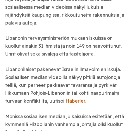
sosiaalisessa median videoissa näkyi lukuisia
räjähdyksiä kaupungissa, rikkoutuneita rakennuksia ja
palavia autoja.
Libanonin terveysministeriön mukaan iskuissa on
kuollut ainakin 31 ihmistä ja noin 149 on haavoittunut.
Uhrit olivat sekä siviilejä että taistelijoita.
Libanonilaiset pakenevat Israelin ilmavoimien iskuja.
Sosiaalisen median videoilla näkyy pitkiä autojonoja
teillä, kun perheet pakkaavat tavaransa ja pyrkivät
liikkumaan Pohjois‑Libanoniin tai kohti naapurimaita
turvaan konfliktilta, uutisoi
Haberler.
Monissa sosiaalisen median julkaisuissa esitetään, että
kymmeniä Hizbollahin vanhempia johtajia olisi kuollut