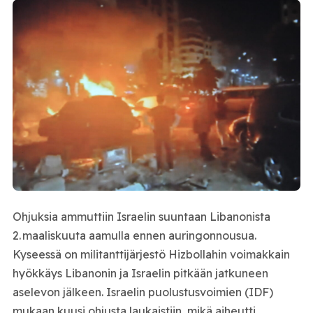
Ohjuksia ammuttiin Israelin suuntaan Libanonista
2. maaliskuuta aamulla ennen auringonnousua.
Kyseessä on militanttijärjestö Hizbollahin voimakkain
hyökkäys Libanonin ja Israelin pitkään jatkuneen
aselevon jälkeen. Israelin puolustusvoimien (IDF)
mukaan kuusi ohjusta laukaistiin, mikä aiheutti