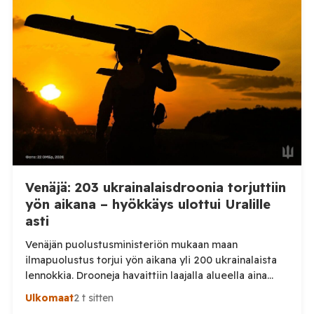
Telegram-päivityksessä, että Venäjän joukot
hyökkäsivät yön aikana yli 20 kertaa viidelle alueelle.
Nikopolin alueella iskuja kohdistui Nikopolin
kaupunkiin sekä […]
Venäjä: 203 ukrainalaisdroonia torjuttiin
yön aikana – hyökkäys ulottui Uralille
asti
Venäjän puolustusministeriön mukaan maan
ilmapuolustus torjui yön aikana yli 200 ukrainalaista
lennokkia. Drooneja havaittiin laajalla alueella aina
Uralille asti. Venäjän puolustusministeriön virallisen
Ulkomaat
2 t sitten
ilmoituksen mukaan ilmapuolustus sieppasi ja tuhosi