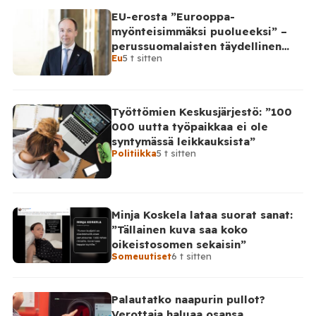
EU-erosta ”Eurooppa-
myönteisimmäksi puolueeksi” –
perussuomalaisten täydellinen
Eu
5 t sitten
takinkääntö
Työttömien Keskusjärjestö: ”100
000 uutta työpaikkaa ei ole
syntymässä leikkauksista”
Politiikka
5 t sitten
Minja Koskela lataa suorat sanat:
”Tällainen kuva saa koko
oikeistosomen sekaisin”
Someuutiset
6 t sitten
Palautatko naapurin pullot?
Verottaja haluaa osansa