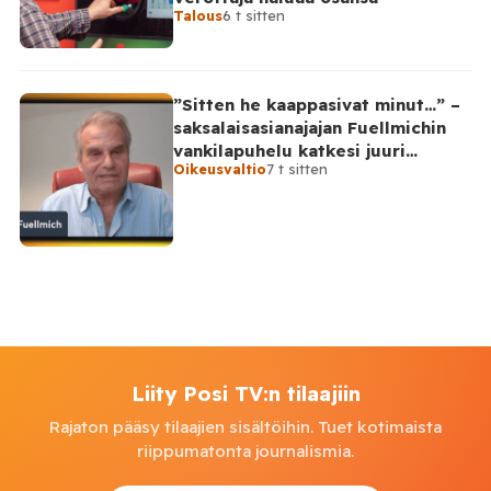
Talous
6 t sitten
”Sitten he kaappasivat minut…” –
saksalaisasianajajan Fuellmichin
vankilapuhelu katkesi juuri
Oikeusvaltio
7 t sitten
kriittisellä hetkellä
Liity Posi TV:n tilaajiin
Rajaton pääsy tilaajien sisältöihin. Tuet kotimaista
riippumatonta journalismia.