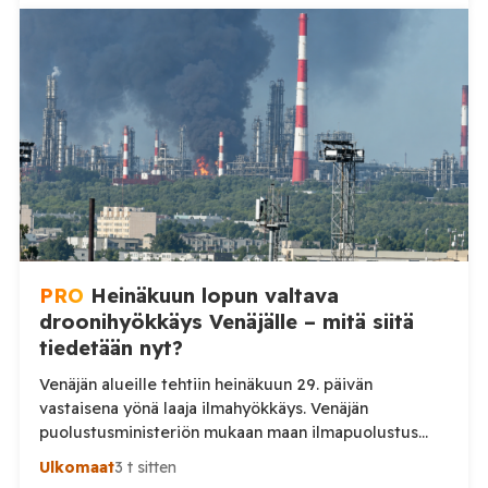
yhteensä 203 ukrainalaista kiinteäsiipistä
miehittämätöntä ilma-alusta torstai-illan 6. elokuuta
ja perjantaiaamun 7. elokuuta välisenä aikana.
Ministeriön ilmoitus koskee aikaväliä kello 20–08
Moskovan aikaa. Ministeriön mukaan drooneja
torjuttiin […]
PRO
Heinäkuun lopun valtava
droonihyökkäys Venäjälle – mitä siitä
tiedetään nyt?
Venäjän alueille tehtiin heinäkuun 29. päivän
vastaisena yönä laaja ilmahyökkäys. Venäjän
puolustusministeriön mukaan maan ilmapuolustus
torjui yön aikana 295 ukrainalaista lennokkia. Iskuissa
Ulkomaat
3 t sitten
ja niiden seurauksissa kuoli ainakin kaksi ihmistä.