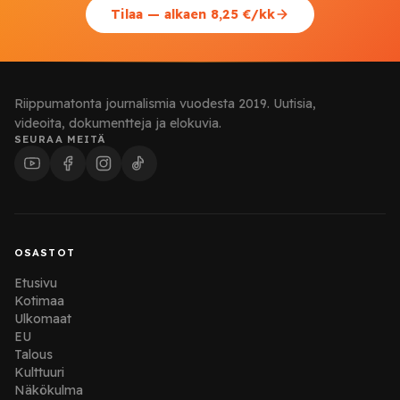
Tilaa — alkaen 8,25 €/kk
Riippumatonta journalismia vuodesta 2019. Uutisia,
videoita, dokumentteja ja elokuvia.
SEURAA MEITÄ
OSASTOT
Etusivu
Kotimaa
Ulkomaat
EU
Talous
Kulttuuri
Näkökulma