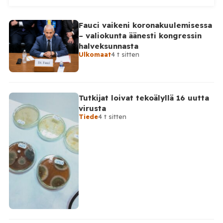
Venäjän puolustusministeriö kertoo kertoo, että maan
ilmapuolustus torjui yön aikana yhteensä 295
Fauci vaikeni koronakuulemisessa
ukrainalaista lennokkia. Lennokkeja kerrotaan torjutun
– valiokunta äänesti kongressin
useiden Venäjän alueiden sekä Mustanmeren ja
halveksunnasta
Asovanmeren yllä. Vakavimmat […]
Ulkomaat
4 t sitten
Tutkijat loivat tekoälyllä 16 uutta
virusta
Tiede
4 t sitten