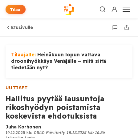
Tilaa
Etusivulle
Tilaajalle:
Heinäkuun lopun valtava
droonihyökkäys Venäjälle – mitä siitä
tiedetään nyt?
UUTISET
Hallitus pyytää lausuntoja
rikoshyödyn poistamista
koskevista ehdotuksista
Juha Korhonen
19.12.2025 klo 05:10
·
Päivitetty 18.12.2025 klo 16:36
·
Lukuaika 1 min