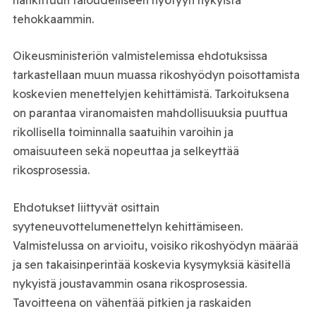
tehokkaammin.
Oikeusministeriön valmistelemissa ehdotuksissa
tarkastellaan muun muassa rikoshyödyn poisottamista
koskevien menettelyjen kehittämistä. Tarkoituksena
on parantaa viranomaisten mahdollisuuksia puuttua
rikollisella toiminnalla saatuihin varoihin ja
omaisuuteen sekä nopeuttaa ja selkeyttää
rikosprosessia.
Ehdotukset liittyvät osittain
syyteneuvottelumenettelyn kehittämiseen.
Valmistelussa on arvioitu, voisiko rikoshyödyn määrää
ja sen takaisinperintää koskevia kysymyksiä käsitellä
nykyistä joustavammin osana rikosprosessia.
Tavoitteena on vähentää pitkien ja raskaiden