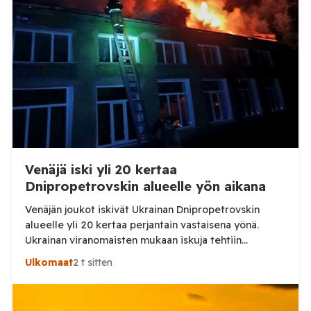
Venäjä iski yli 20 kertaa
Dnipropetrovskin alueelle yön aikana
Venäjän joukot iskivät Ukrainan Dnipropetrovskin
alueelle yli 20 kertaa perjantain vastaisena yönä.
Ukrainan viranomaisten mukaan iskuja tehtiin
drooneilla ja tykistöllä viidelle eri alueelle.
Ulkomaat
2 t sitten
Henkilövahingoilta vältyttiin. Dnipropetrovskin
alueellisen sotilashallinnon johtaja Oleksandr Hanzha
kertoi perjantaiaamuna 7. elokuuta julkaisemassaan