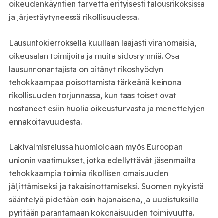
oikeudenkäyntien tarvetta erityisesti talousrikoksissa
ja järjestäytyneessä rikollisuudessa.
Lausuntokierroksella kuullaan laajasti viranomaisia,
oikeusalan toimijoita ja muita sidosryhmiä. Osa
lausunnonantajista on pitänyt rikoshyödyn
tehokkaampaa poisottamista tärkeänä keinona
rikollisuuden torjunnassa, kun taas toiset ovat
nostaneet esiin huolia oikeusturvasta ja menettelyjen
ennakoitavuudesta.
Lakivalmistelussa huomioidaan myös Euroopan
unionin vaatimukset, jotka edellyttävät jäsenmailta
tehokkaampia toimia rikollisen omaisuuden
jäljittämiseksi ja takaisinottamiseksi. Suomen nykyistä
sääntelyä pidetään osin hajanaisena, ja uudistuksilla
pyritään parantamaan kokonaisuuden toimivuutta.