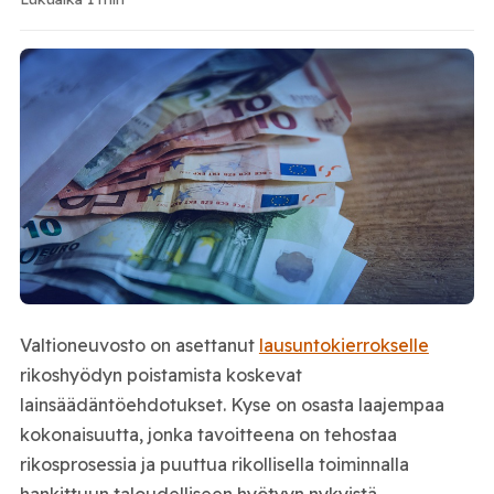
Valtioneuvosto on asettanut
lausuntokierrokselle
rikoshyödyn poistamista koskevat
lainsäädäntöehdotukset. Kyse on osasta laajempaa
kokonaisuutta, jonka tavoitteena on tehostaa
rikosprosessia ja puuttua rikollisella toiminnalla
hankittuun taloudelliseen hyötyyn nykyistä