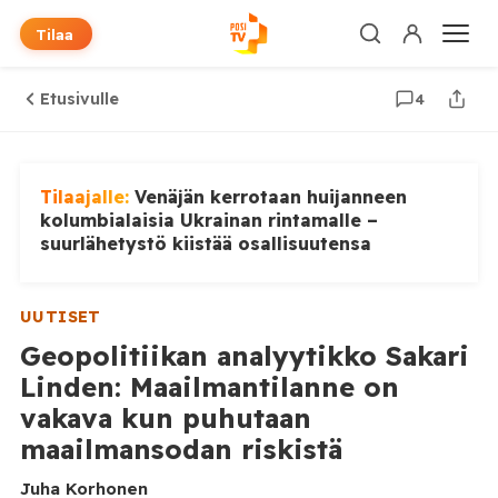
Tilaa
Etusivulle
4
Tilaajalle:
Venäjän kerrotaan huijanneen
kolumbialaisia Ukrainan rintamalle –
suurlähetystö kiistää osallisuutensa
UUTISET
Geopolitiikan analyytikko Sakari
Linden: Maailmantilanne on
vakava kun puhutaan
maailmansodan riskistä
Juha Korhonen