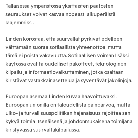
Tällaisessa ympäristössä yksittäisten päätösten
seuraukset voivat kasvaa nopeasti alkuperäistä
laajemmiksi.
Linden korostaa, että suurvallat pyrkivät edelleen
välttämään suoraa sotilaallista yhteenottoa, mutta
tämä ei poista vakavuutta. Sotilaallisen voiman lisäksi
käytössä ovat taloudelliset pakotteet, teknologinen
kilpailu ja informaatiovaikuttaminen, jotka osaltaan
kiristävät vastakkainasettelua ja syventävät jakolinjoja.
Euroopan asemaa Linden kuvaa haavoittuvaksi.
Euroopan unionilla on taloudellista painoarvoa, mutta
ulko- ja turvallisuuspolitiikan hajanaisuus rajoittaa sen
kykyä toimia itsenäisenä ja johdonmukaisena toimijana
kiristyvässä suurvaltakilpailussa.