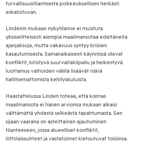
turvallisuustilanteesta poikkeuksellisen herkästi
eskaloituvan.
Lindenin mukaan nykytilanne ei muistuta
yksiselitteisesti aiempia maailmansotaa edeltäneitä
ajanjaksoja, mutta vakavuus syntyy kriisien
kasautumisesta. Samanaikaisesti käynnissä olevat
konfliktit, kiristyvä suurvaltakilpailu ja heikentyvä
luottamus valtioiden välillä lisäävät riskiä
hallitsemattomista kehityskuluista.
Haastattelussa Linden toteaa, että kolmas
maailmansota ei hänen arvionsa mukaan alkaisi
välttämättä yhdestä selkeästä tapahtumasta. Sen
sijaan vaarana on asteittainen ajautuminen
tilanteeseen, jossa alueelliset konfliktit,
liittolaissuhteet ja vastatoimet kietoutuvat toisiinsa.