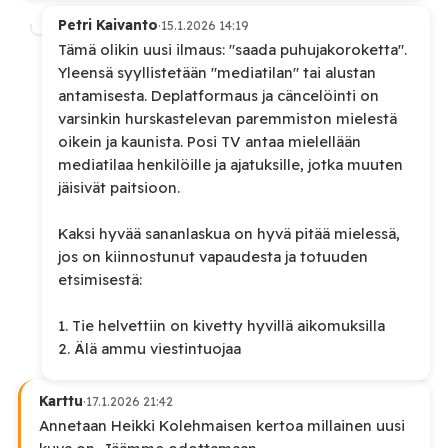
Petri Kaivanto
·
15.1.2026 14:19
Tämä olikin uusi ilmaus: "saada puhujakoroketta".
Yleensä syyllistetään "mediatilan" tai alustan
antamisesta. Deplatformaus ja cäncelöinti on
varsinkin hurskastelevan paremmiston mielestä
oikein ja kaunista. Posi TV antaa mielellään
mediatilaa henkilöille ja ajatuksille, jotka muuten
jäisivät paitsioon.
Kaksi hyvää sananlaskua on hyvä pitää mielessä,
jos on kiinnostunut vapaudesta ja totuuden
etsimisestä:
1. Tie helvettiin on kivetty hyvillä aikomuksilla
2. Älä ammu viestintuojaa
Karttu
·
17.1.2026 21:42
Annetaan Heikki Kolehmaisen kertoa millainen uusi