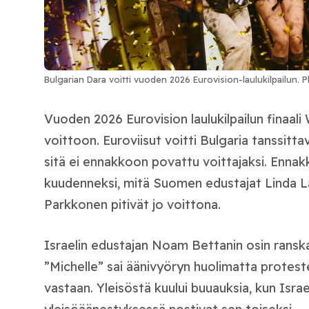
Bulgarian Dara voitti vuoden 2026 Eurovision-laulukilpailun
Vuoden 2026 Eurovision laulukilpailun finaali
voittoon. Euroviisut voitti Bulgaria tanssitta
sitä ei ennakkoon povattu voittajaksi. Ennakk
kuudenneksi, mitä Suomen edustajat Linda L
Parkkonen pitivät jo voittona.
Israelin edustajan Noam Bettanin osin ranska
”Michelle” sai äänivyöryn huolimatta protes
vastaan. Yleisöstä kuului buuauksia, kun Israe