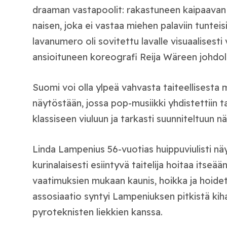
draaman vastapoolit: rakastuneen kaipaavan 
naisen, joka ei vastaa miehen palaviin tuntei
lavanumero oli sovitettu lavalle visuaalisest
ansioituneen koreografi Reija Wäreen johdoll
Suomi voi olla ylpeä vahvasta taiteellisesta
näytöstään, jossa pop-musiikki yhdistettiin tai
klassiseen viuluun ja tarkasti suunniteltuun 
Linda Lampenius 56-vuotias huippuviulisti nä
kurinalaisesti esiintyvä taitelija hoitaa itseää
vaatimuksien mukaan kaunis, hoikka ja hoidet
assosiaatio syntyi Lampeniuksen pitkistä kih
pyroteknisten liekkien kanssa.