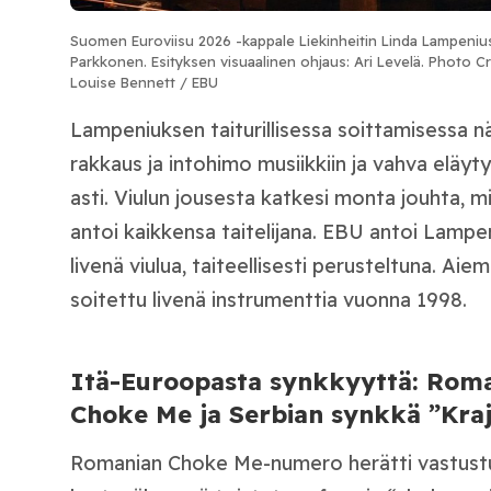
Suomen Euroviisu 2026 -kappale Liekinheitin Linda Lampenius
Parkkonen. Esityksen visuaalinen ohjaus: Ari Levelä. Photo Cr
Louise Bennett / EBU
Lampeniuksen taiturillisessa soittamisessa 
rakkaus ja intohimo musiikkiin ja vahva eläyty
asti. Viulun jousesta katkesi monta jouhta, m
antoi kaikkensa taitelijana. EBU antoi Lampen
livenä viulua, taiteellisesti perusteltuna. Aie
soitettu livenä instrumenttia vuonna 1998.
Itä-Euroopasta synkkyyttä: Roman
Choke Me ja Serbian synkkä ”Kra
Romanian Choke Me-numero herätti vastustu