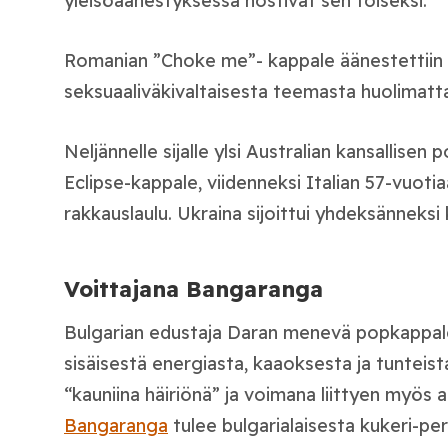
yleisöäänestyksessä nostivat sen toiseksi.
Romanian ”Choke me”- kappale äänestettiin 
seksuaaliväkivaltaisesta teemasta huolimatt
Neljännelle sijalle ylsi Australian kansallis
Eclipse-kappale, viidenneksi Italian 57-vuotia
rakkauslaulu. Ukraina sijoittui yhdeksänneksi 
Voittajana Bangaranga
Bulgarian edustaja Daran menevä popkappa
sisäisestä energiasta, kaaoksesta ja tunteista,
“kauniina häiriönä” ja voimana liittyen myö
Bangaranga
tulee bulgarialaisesta kukeri-peri