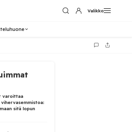
Valikko
steluhuone
uimmat
 varoittaa
 vihervasemmistoa:
maan sitä lopun