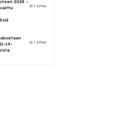
uoteen 2028 –
15 t sitten
vaittu
ksiä
 maksetaan
16 t sitten
D-19-
oista