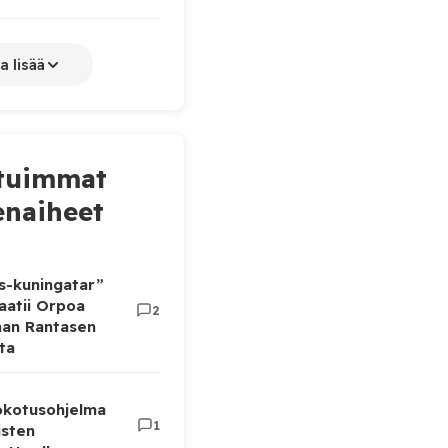
a lisää
tuimmat
naiheet
as-kuningatar”
aatii Orpoa
2
aan Rantasen
ta
rokotusohjelma
1
isten