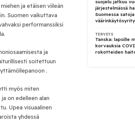
suojelu jatkuu v
miehen ja etäisen viileän
järjestelmässä ha
Suomessa satoja
siin. Suomen vaikuttava
väärinkäytösyrity
i vahvaksi performanssiksi
a.
TERVEYS
Tanska: lapsille
korvauksia COVI
 moniosaamisesta ja
rokotteiden hait
turillisesti soitettuun
näyttämöllepanoon .
ytti myös miten
n ja on edelleen alan
tu. Upea visuaalinen
aroista yhdessä