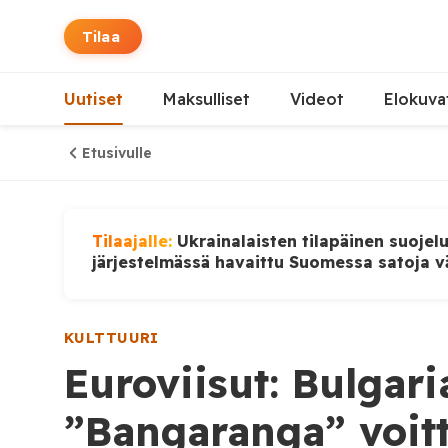
Tilaa
Uutiset
Maksulliset
Videot
Elokuva
Etusivulle
Tilaajalle:
Ukrainalaisten tilapäinen suojel
järjestelmässä havaittu Suomessa satoja v
KULTTUURI
Euroviisut: Bulgari
”Bangaranga” voit