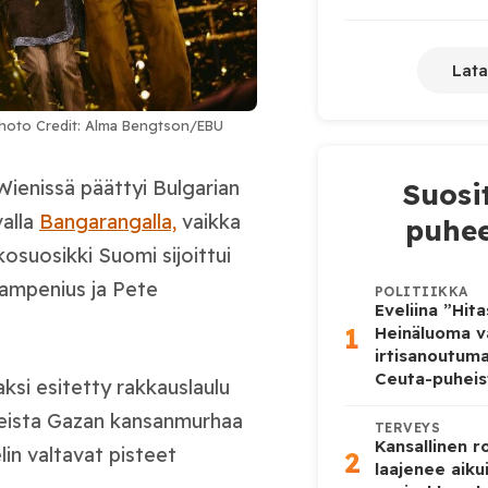
Lata
. Photo Credit: Alma Bengtson/EBU
 Wienissä päättyi Bulgarian
Suosi
valla
Bangarangalla,
vaikka
puhee
osuosikki Suomi sijoittui
ampenius ja Pete
POLITIIKKA
Eveliina ”Hit
1
Heinäluoma v
irtisanoutum
Ceuta-puheis
ksi esitetty rakkauslaulu
teista Gazan kansanmurhaa
TERVEYS
Kansallinen 
lin valtavat pisteet
2
laajenee aiku