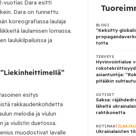
2-vuotias Dara esitti
Tuoreimm
kein. Dara on tunnettu
än koreografiassa laulaja
BLOGI
”Keksitty globali
liikkeitä laulamisen lomassa.
propagandaverko
n laulukilpailuissa ja
totta
TERVEYS
Hyvinvointialue v
rokotekriittisyyd
Liekinheittimellä”
asiantuntija: ”Rok
pitääkin suhtautua
tasoinen esitys
UUTISET
Saksa: räjähdedro
täistä rakkaudenkohdetta
läheltä ukrainalai
rahtikonetta
ulun melodia ja viulun
 ja viulistin duetossa.
KOTIMAA
TILAAJAL
Ukrainalaisten ti
penius muodostivat lavalle