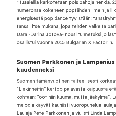
rituaaleilla karkotetaan pois pahoja henkiä. 2
numeronsa kokeneen poptähden ilmein ja liik
energisestä pop dance tyylistään: tanssiryhm
tanssii itse mukana, jopa tehden vaikeita pari
Dara -Darina Jotova- nousi tunnetuksi jo laste
osallistui vuonna 2015 Bulgarian X Factoriin.
Suomen Parkkonen ja Lampenius ”
kuudenneksi
Suomen tämänvuotinen taiteellisesti korkea
”Liekinheitin” kertoo palavasta kaipuusta e
kohtaan: ”oot niin kuuma, mutta jääkylmä”. La
melodia käyvät kauniisti vuoropuhelua laulajan
Laulaja Pete Parkkonen ja viulisti Linda Lam