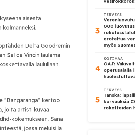
vesirokkorok
TERVEYS
kyseenalaisesta
Verenluovutu
000 luovutus
a kolmanneksi.
3
rokotusstat
eroteltua ver
en poptähden Delta Goodremin
myös Suome
an Sal da Vincin laulama
KOTIMAA
koskettavalla laulullaan.
OAJ: Väkivalt
4
opetusalalla 
huolestuttava
TERVEYS
Tanska: lapsi
5
le ”Bangaranga” kertoo
korvauksia 
rokotteiden h
 joita artisti kuvaa
s adhd-kokemukseen. Sana
nteestä, jossa meluisilla