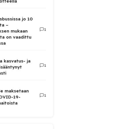
otteella
sbussissa jo 10
ta –
1
uksen mukaan
ta on vaadittu
ssa
a kasvatus- ja
1
lisääntynyt
sti
lle maksetaan
1
COVID-19-
aitoista