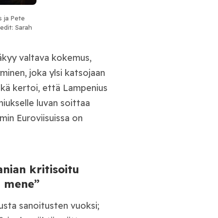
 ja Pete
edit: Sarah
näkyy valtava kokemus,
minen, joka ylsi katsojaan
ikä kertoi, että Lampenius
iukselle luvan soittaa
mmin Euroviisuissa on
ian kritisoitu
j mene”
sta sanoitusten vuoksi;