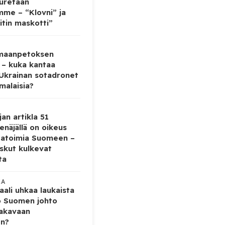
auretaan
mme – “Klovni” ja
itin maskotti”
 maanpetoksen
 – kuka kantaa
 Ukrainan sotadronet
malaisia?
jan artikla 51
enäjällä on oikeus
tatoimia Suomeen –
iskut kulkevat
ta
KA
ali uhkaa laukaista
o Suomen johto
vakavaan
en?