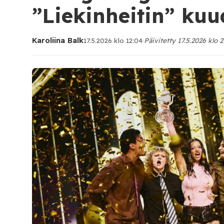
”Liekinheitin” ku
Karoliina Balk
17.5.2026 klo 12:04
·
Päivitetty 17.5.2026 klo 2