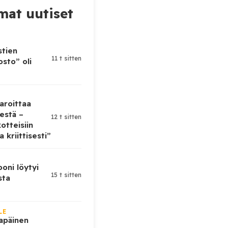
at uutiset
stien
11 t sitten
sto” oli
aroittaa
estä –
12 t sitten
otteisiin
 kriittisesti”
oni löytyi
15 t sitten
sta
LE
lapäinen