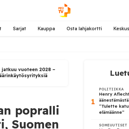
t
Sarjat
Kauppa
Osta lahjakortti
Kesku
u jatkuu vuoteen 2028 –
Luet
äärinkäytösyrityksiä
POLITIIKKA
Henry Aflecht
1
äänestämästä
an popralli
“Tulette katu
elämäänne”
ti, Suomen
SOMEUUTISET