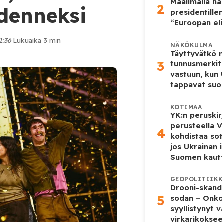
Maailmalla n
2
udenneksi
presidentille
“Euroopan eli
1:36
·
Lukuaika 3 min
NÄKÖKULMA
Täyttyvätkö
3
tunnusmerkit
vastuun, kun
tappavat suo
KOTIMAA
YK:n peruskir
perusteella V
4
kohdistaa so
jos Ukrainan 
Suomen kaut
GEOPOLITIIK
Drooni-skanda
5
sodan – Onk
syyllistynyt 
virkarikokse