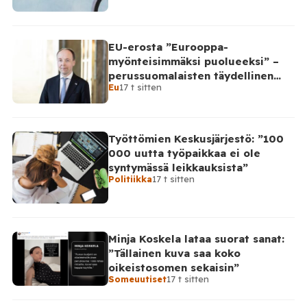
EU-erosta ”Eurooppa-
myönteisimmäksi puolueeksi” –
perussuomalaisten täydellinen
Eu
17 t sitten
takinkääntö
Työttömien Keskusjärjestö: ”100
000 uutta työpaikkaa ei ole
syntymässä leikkauksista”
Politiikka
17 t sitten
Minja Koskela lataa suorat sanat:
”Tällainen kuva saa koko
oikeistosomen sekaisin”
Someuutiset
17 t sitten