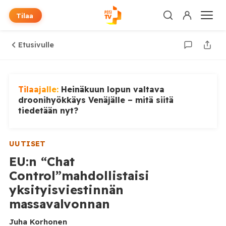
Tilaa
Etusivulle
Tilaajalle:
Heinäkuun lopun valtava
droonihyökkäys Venäjälle – mitä siitä
tiedetään nyt?
UUTISET
EU:n “Chat
Control”mahdollistaisi
yksityisviestinnän
massavalvonnan
Juha Korhonen