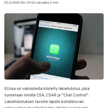
25.11.2025 klo 09:12
·
Lukuaika 2 min
EU:ssa on valmisteilla kiistelty lakiehdotus. joka
tunnetaan nimillä CSA, CSAR ja ”Chat Control”.
Lakiehdotuksen tavoite lapsiin kohdistuvan
seksuaalisen hyväksikäytön ehkäisy ja torjunta.