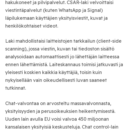
hakukoneet ja pilvipalvelut. CSAR-laki velvoittaisi
viestintäpalvelut (kuten WhatsApp ja Signal)
läpilukemaan käyttäjien yksityisviestit, kuvat ja
henkilökohtaiset videot.
Laki mahdollistaisi laitteistojen tarkkailun (client-side
scanning), jossa viestin, kuvan tai tiedoston sisältö
analysoidaan automaattisesti jo lähettäjän laitteessa
ennen lähettämistä. Laiteskannaus toimisi jatkuvasti ja
yleisesti koskien kaikkia käyttäjiä, toisin kuin
nykyisellään vain oikeudellisesti luvan saaneet
tutkinnat.
Chat-valvontaa on arvosteltu massavalvonnasta,
yksityisyyden ja perusoikeuksien heikentymisestä.
Uuden lain avulla EU voisi valvoa 450 miljoonan
kansalaisen yksityisiä keskusteluja. Chat control-lain