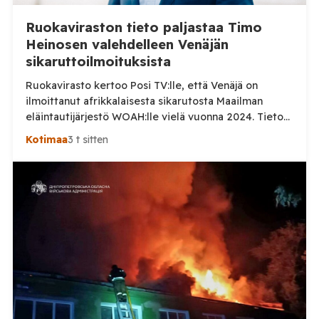
Ruokaviraston tieto paljastaa Timo
Heinosen valehdelleen Venäjän
sikaruttoilmoituksista
Ruokavirasto kertoo Posi TV:lle, että Venäjä on
ilmoittanut afrikkalaisesta sikarutosta Maailman
eläintautijärjestö WOAH:lle vielä vuonna 2024. Tieto
haastaa kokoomuksen kansanedustaja Timo Heinosen
Kotimaa
3 t sitten
(kok.) esittämän väitteen Venäjän
sikaruttoilmoituksista. Suomi on puolestaan
ilmoittanut tuoreesta Virolahden tapauksesta sekä
WOAH:n kautta että suoraan Venäjän
eläinlääkintäviranomaisille. Ruokavirasto kertoi Posi
TV:lle tarkempia tietoja Suomen ensimmäisestä
afrikkalaisen sikaruton tapauksesta sekä
eläintautitietojen vaihdosta […]