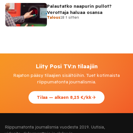
Palautatko naapurin pullot?
Verottaja haluaa osansa
Talous
18 t sitten
Liity Posi TV:n tilaajiin
Rajaton pääsy tilaajien sisältöihin. Tuet kotimaista
riippumatonta journalismia.
Tilaa — alkaen 8,25 €/kk
Riippumatonta journalismia vuodesta 2019. Uutisia,