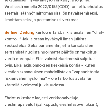
Virallisesti nimellä 2022/0155(COD) tunnettu ehdotus
asettaisi säännöt laittoman sisällön havaitsemiseksi,
ilmoittamiseksi ja poistamiseksi verkossa.
Berliner Zeitung
kertoo että EU:n kiistanalainen “chat-
kontrolli”-laki aiotaan hyväksyä ilman julkista
keskustelua. Sekä parlamentin, että kansalaisten
esittämistä huolista huolimatta päätös on tarkoitus
viedä eteenpäin EU:n valmisteluelimessä suljetuin
ovin. Eikä lakiluonnoksen keskeisiä kohtia – kuten
viestien skannauksen mahdollistavia “vapaaehtoisia
riskienvähennystoimia” – ole tarkoitus avata tai
käsitellä avoimesti julkisuudessa.
Ehdotus koskee laajasti verkkopalveluja,
viestintäpalvelut (sähköposti, viestintäsovellukset),