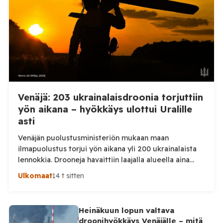
kaupunkiin sekä […]
Venäjä: 203 ukrainalaisdroonia torjuttiin
yön aikana – hyökkäys ulottui Uralille
asti
Venäjän puolustusministeriön mukaan maan
ilmapuolustus torjui yön aikana yli 200 ukrainalaista
lennokkia. Drooneja havaittiin laajalla alueella aina
Uralille asti. Venäjän puolustusministeriön virallisen
Ulkomaat
14 t sitten
ilmoituksen mukaan ilmapuolustus sieppasi ja tuhosi
yhteensä 203 ukrainalaista kiinteäsiipistä
miehittämätöntä ilma-alusta torstai-illan 6. elokuuta
Heinäkuun lopun valtava
ja perjantaiaamun 7. elokuuta välisenä aikana.
droonihyökkäys Venäjälle – mitä