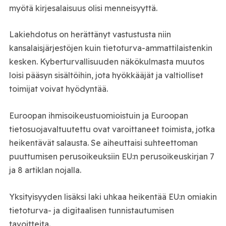
myötä kirjesalaisuus olisi menneisyyttä.
Lakiehdotus on herättänyt vastustusta niin
kansalaisjärjestöjen kuin tietoturva-ammattilaistenkin
kesken. Kyberturvallisuuden näkökulmasta muutos
loisi pääsyn sisältöihin, jota hyökkääjät ja valtiolliset
toimijat voivat hyödyntää.
Euroopan ihmisoikeustuomioistuin ja Euroopan
tietosuojavaltuutettu ovat varoittaneet toimista, jotka
heikentävät salausta. Se aiheuttaisi suhteettoman
puuttumisen perusoikeuksiin EU:n perusoikeuskirjan 7
ja 8 artiklan nojalla.
Yksityisyyden lisäksi laki uhkaa heikentää EU:n omiakin
tietoturva- ja digitaalisen tunnistautumisen
tavoitteita.