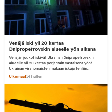
Venäjä iski yli 20 kertaa
Dnipropetrovskin alueelle yön aikana
Venäjän joukot iskivät Ukrainan Dnipropetrovskin
alueelle yli 20 kertaa perjantain vastaisena yönä.
Ukrainan viranomaisten mukaan iskuja tehtiin
drooneilla ja tykistöllä viidelle eri alueelle.
Ulkomaat
14 t sitten
Henkilövahingoilta vältyttiin. Dnipropetrovskin
alueellisen sotilashallinnon johtaja Oleksandr Hanzha
kertoi perjantaiaamuna 7. elokuuta julkaisemassaan
Telegram-päivityksessä, että Venäjän joukot
hyökkäsivät yön aikana yli 20 kertaa viidelle alueelle.
Nikopolin alueella iskuja kohdistui Nikopolin