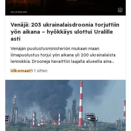
Venäjä: 203 ukrainalaisdroonia torjuttiin
yön aikana – hyökkäys ulottui Uralille
asti
Venäjän puolustusministeriön mukaan maan
ilmapuolustus torjui yön aikana yli 200 ukrainalaista
lennokkia. Drooneja havaittiin laajalla alueella aina
Uralille asti. Venäjän puolustusministeriön virallisen
Ulkomaat
5 t sitten
ilmoituksen mukaan ilmapuolustus sieppasi ja tuhosi
yhteensä 203 ukrainalaista kiinteäsiipistä
miehittämätöntä ilma-alusta torstai-illan 6. elokuuta
ja perjantaiaamun 7. elokuuta välisenä aikana.
Ministeriön ilmoitus koskee aikaväliä kello 20–08
Moskovan aikaa. Ministeriön mukaan drooneja
torjuttiin […]