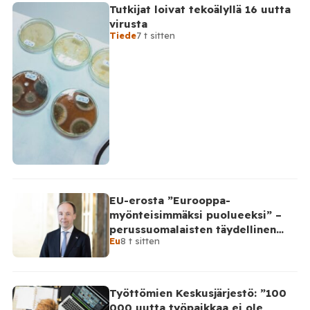
Tutkijat loivat tekoälyllä 16 uutta
virusta
Tiede
7 t sitten
EU-erosta ”Eurooppa-
myönteisimmäksi puolueeksi” –
perussuomalaisten täydellinen
Eu
8 t sitten
takinkääntö
Työttömien Keskusjärjestö: ”100
000 uutta työpaikkaa ei ole