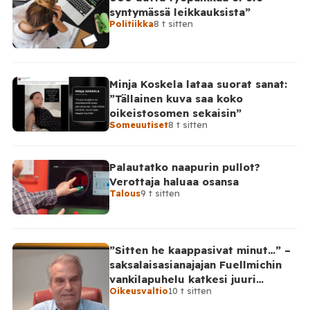
syntymässä leikkauksista”
Politiikka
8 t sitten
Minja Koskela lataa suorat sanat:
”Tällainen kuva saa koko
oikeistosomen sekaisin”
Someuutiset
8 t sitten
Palautatko naapurin pullot?
Verottaja haluaa osansa
Talous
9 t sitten
”Sitten he kaappasivat minut…” –
saksalaisasianajajan Fuellmichin
vankilapuhelu katkesi juuri
Oikeusvaltio
10 t sitten
kriittisellä hetkellä