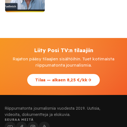
Liity Posi TV:n tilaajiin
Rajaton pääsy tilaajien sisältöihin. Tuet kotimaista
riippumatonta journalismia.
Tilaa — alkaen 8,25 €/kk
Riippumatonta journalismia vuodesta 2019. Uutisia,
videoita, dokumentteja ja elokuvia.
SEURAA MEITÄ