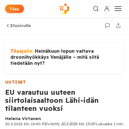
Tilaa
Etusivulle
Tilaajalle:
Heinäkuun lopun valtava
droonihyökkäys Venäjälle – mitä siitä
tiedetään nyt?
UUTISET
EU varautuu uuteen
siirtolaisaaltoon Lähi-idän
tilanteen vuoksi
Helena Virtanen
20.3.2026 klo 14:40
·
Päivitetty 20.3.2026 klo 15:00
·
Lukuaika 1 min