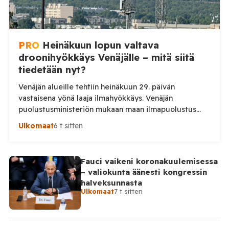
PRO
Heinäkuun lopun valtava
droonihyökkäys Venäjälle – mitä siitä
tiedetään nyt?
Venäjän alueille tehtiin heinäkuun 29. päivän
vastaisena yönä laaja ilmahyökkäys. Venäjän
puolustusministeriön mukaan maan ilmapuolustus
torjui yön aikana 295 ukrainalaista lennokkia. Iskuissa
Ulkomaat
6 t sitten
ja niiden seurauksissa kuoli ainakin kaksi ihmistä.
Venäjän puolustusministeriö kertoo kertoo, että maan
ilmapuolustus torjui yön aikana yhteensä 295
Fauci vaikeni koronakuulemisessa
ukrainalaista lennokkia. Lennokkeja kerrotaan torjutun
– valiokunta äänesti kongressin
useiden Venäjän alueiden sekä Mustanmeren ja
halveksunnasta
Asovanmeren yllä. Vakavimmat […]
Ulkomaat
7 t sitten