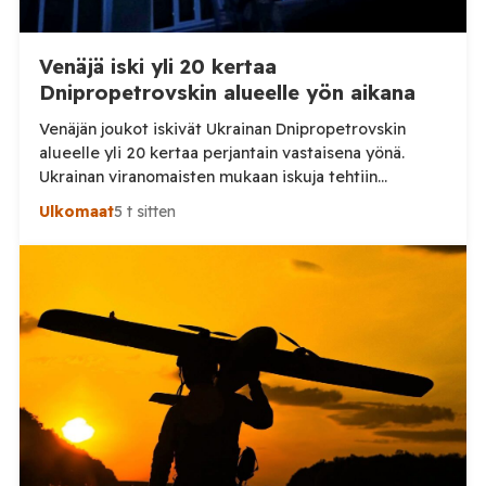
Venäjä iski yli 20 kertaa
Dnipropetrovskin alueelle yön aikana
Venäjän joukot iskivät Ukrainan Dnipropetrovskin
alueelle yli 20 kertaa perjantain vastaisena yönä.
Ukrainan viranomaisten mukaan iskuja tehtiin
drooneilla ja tykistöllä viidelle eri alueelle.
Ulkomaat
5 t sitten
Henkilövahingoilta vältyttiin. Dnipropetrovskin
alueellisen sotilashallinnon johtaja Oleksandr Hanzha
kertoi perjantaiaamuna 7. elokuuta julkaisemassaan
Telegram-päivityksessä, että Venäjän joukot
hyökkäsivät yön aikana yli 20 kertaa viidelle alueelle.
Nikopolin alueella iskuja kohdistui Nikopolin
kaupunkiin sekä […]