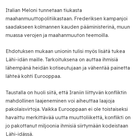
Italian Meloni tunnetaan tiukasta
maahanmuuttopolitiikastaan. Frederiksen kampanjoi
saadakseen kolmannen kauden pääministerinä, muun
muassa verojen ja maahanmuuton teemoilla.
Ehdotuksen mukaan unionin tulisi myös lisätä tukea
Lähi-idän maille. Tarkoituksena on auttaa ihmisiä
lähempänä heidän kotiseutujaan ja vähentää painetta
lähteä kohti Eurooppaa.
Taustalla on huoli siitä, että Iraniin liittyvän konfliktin
mahdollinen laajeneminen voi aiheuttaa laajoja
pakolaisvirtoja. Vaikka Eurooppaan ei ole toistaiseksi
havaittu merkittävää uutta muuttoliikettä, konflikti on
jo pakottanut miljoonia ihmisiä siirtymään kodeistaan
Lähi-idässä.