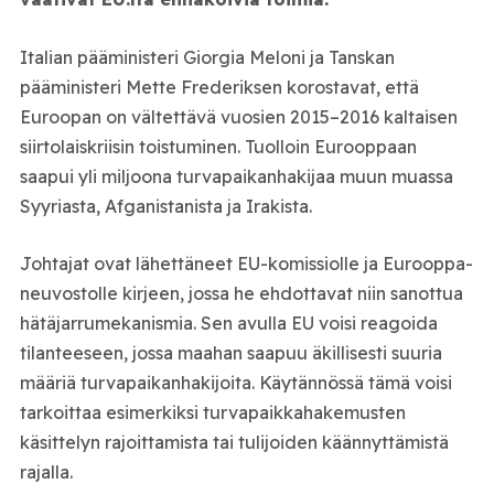
Italian pääministeri Giorgia Meloni ja Tanskan
pääministeri Mette Frederiksen korostavat, että
Euroopan on vältettävä vuosien 2015–2016 kaltaisen
siirtolaiskriisin toistuminen. Tuolloin Eurooppaan
saapui yli miljoona turvapaikanhakijaa muun muassa
Syyriasta, Afganistanista ja Irakista.
Johtajat ovat lähettäneet EU-komissiolle ja Eurooppa-
neuvostolle kirjeen, jossa he ehdottavat niin sanottua
hätäjarrumekanismia. Sen avulla EU voisi reagoida
tilanteeseen, jossa maahan saapuu äkillisesti suuria
määriä turvapaikanhakijoita. Käytännössä tämä voisi
tarkoittaa esimerkiksi turvapaikkahakemusten
käsittelyn rajoittamista tai tulijoiden käännyttämistä
rajalla.