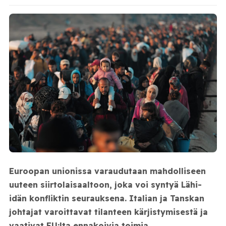
Euroopan unionissa varaudutaan mahdolliseen
uuteen siirtolaisaaltoon, joka voi syntyä Lähi-
idän konfliktin seurauksena. Italian ja Tanskan
johtajat varoittavat tilanteen kärjistymisestä ja
vaativat EU:lta ennakoivia toimia.