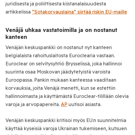
juridisesta ja poliittisesta kiistanalaisuudesta
artikkelissa
”Sotakorvauslaina” siirtää riskin EU-maille
Venäjä uhkaa vastatoimilla ja on nostanut
kanteen
Venäjän keskuspankki on nostanut nyt kanteen
belgialaista rahoituslaitosta Euroclearia vastaan.
Euroclear on selvitysyhtiö Brysselissä, joka hallinnoi
suurinta osaa Moskovan jäädytetyistä varoista
Euroopassa. Pankin mukaan kanteessa vaaditaan
korvauksia, joita Venäjä menetti, kun se estettiin
hallinnoimasta ja käyttämästä Euroclear-tilillään olevia
varoja ja arvopapereita.
AP
uutisoi asiasta.
Venäjän keskuspankki kritisoi myös EU:n suunnitelmia
käyttää kyseisiä varoja Ukrainan tukemiseen, kutsuen