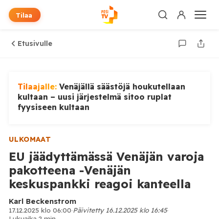
Tilaa
Etusivulle
Tilaajalle:
Venäjällä säästöjä houkutellaan
kultaan – uusi järjestelmä sitoo ruplat
fyysiseen kultaan
ULKOMAAT
EU jäädyttämässä Venäjän varoja
pakotteena -Venäjän
keskuspankki reagoi kanteella
Karl Beckenstrom
17.12.2025 klo 06:00
·
Päivitetty 16.12.2025 klo 16:45
·
Lukuaika 2 min