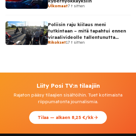
kyberhyökkäyksiin
Ulkomaat
7 t sitten
Poliisin raju kiilaus meni
tutkintaan – mitä tapahtui ennen
viraalivideolle tallentunutta
Rikokset
17 t sitten
hetkeä?
Liity Posi TV:n tilaajiin
Rajaton pääsy tilaajien sisältöihin. Tuet kotimaista
riippumatonta journalismia.
Tilaa — alkaen 8,25 €/kk