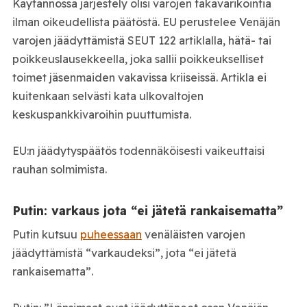
Käytännössä järjestely olisi varojen takavarikointia
ilman oikeudellista päätöstä. EU perustelee Venäjän
varojen jäädyttämistä SEUT 122 artiklalla, hätä- tai
poikkeuslausekkeella, joka sallii poikkeukselliset
toimet jäsenmaiden vakavissa kriiseissä. Artikla ei
kuitenkaan selvästi kata ulkovaltojen
keskuspankkivaroihin puuttumista.
EU:n jäädytyspäätös todennäköisesti vaikeuttaisi
rauhan solmimista.
Putin: varkaus jota “ei jätetä rankaisematta”
Putin kutsuu
puheessaan
venäläisten varojen
jäädyttämistä “varkaudeksi”, jota “ei jätetä
rankaisematta”.