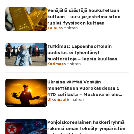
Venäjällä säästöjä houkutellaan
kultaan – uusi järjestelmä sitoo
ruplat fyysiseen kultaan
Talous
6 t sitten
Tutkimus: Lapsenhuoltolain
uudistus ei lyhentänyt
huoltoriitoja – lapsia kuullaan
Kotimaa
6 t sitten
edelleen harvoin
Ukraina väittää Venäjän
menettäneen vuorokaudessa 1
470 sotilasta – Moskova ei ole
Ulkomaat
6 t sitten
vahvistanut lukuja
Pohjoiskorealainen hakkeriryhmä
rakensi oman tekoäly-ympäristön