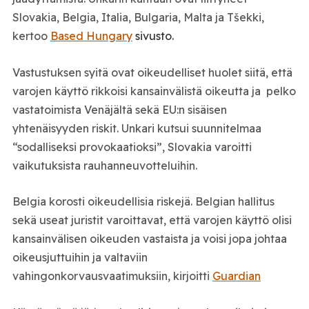
Slovakia, Belgia, Italia, Bulgaria, Malta ja Tšekki,
kertoo
Based Hungary
sivusto.
Vastustuksen syitä ovat oikeudelliset huolet siitä, että
varojen käyttö rikkoisi kansainvälistä oikeutta ja pelko
vastatoimista Venäjältä sekä EU:n sisäisen
yhtenäisyyden riskit. Unkari kutsui suunnitelmaa
“sodalliseksi provokaatioksi”, Slovakia varoitti
vaikutuksista rauhanneuvotteluihin.
Belgia korosti oikeudellisia riskejä. Belgian hallitus
sekä useat juristit varoittavat, että varojen käyttö olisi
kansainvälisen oikeuden vastaista ja voisi jopa johtaa
oikeusjuttuihin ja valtaviin
vahingonkorvausvaatimuksiin, kirjoitti
Guardian