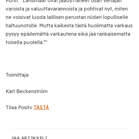
Putin: ”Länsimaat ovat jäädyttäneet osan Venäjän
varoista ja valuuttavarannoista ja pohtivat nyt, miten
ne voisivat luoda laillisen perustan niiden lopulliselle
haltuunotolle. Mutta kaikesta tästä huolimatta varkaus
pysyy epäilemättä varkautena eikä jää rankaisematta
toisella puolella.”’
Toimittaja
Karl Beckenström
Tilaa Positv
TÄSTÄ
JAA ARTIKKELI