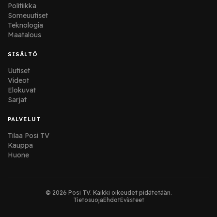
Politiikka
Someuutiset
Teknologia
Maatalous
SISÄLTÖ
Uutiset
Videot
Elokuvat
Sarjat
PALVELUT
Tilaa Posi TV
Kauppa
Huone
© 2026 Posi TV. Kaikki oikeudet pidätetään.
Tietosuoja
Ehdot
Evästeet