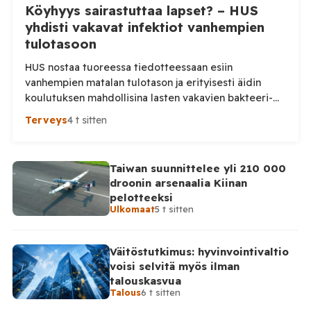
Köyhyys sairastuttaa lapset? – HUS
yhdisti vakavat infektiot vanhempien
tulotasoon
HUS nostaa tuoreessa tiedotteessaan esiin
vanhempien matalan tulotason ja erityisesti äidin
koulutuksen mahdollisina lasten vakavien bakteeri-
infektioiden riskitekijöinä. Tutkimusta tarkemmin
Terveys
4 t sitten
katsottaessa kuva on kuitenkin huomattavasti
varovaisempi: keskeinen yhteys ei ollut tilastollisesti
merkitsevä. HUS julkaisi maanantaina tiedotteen
Taiwan suunnittelee yli 210 000
”Vanhempien alhainen tulotaso ja koulutus voivat
droonin arsenaalia Kiinan
vaikuttaa lasten vakavien bakteeri-infektioiden
pelotteeksi
riskiin”, jonka mukaan lasten riski sairastua vakavaan
Ulkomaat
5 t sitten
bakteeri-infektioon on hieman […]
Väitöstutkimus: hyvinvointivaltio
voisi selvitä myös ilman
talouskasvua
Talous
6 t sitten