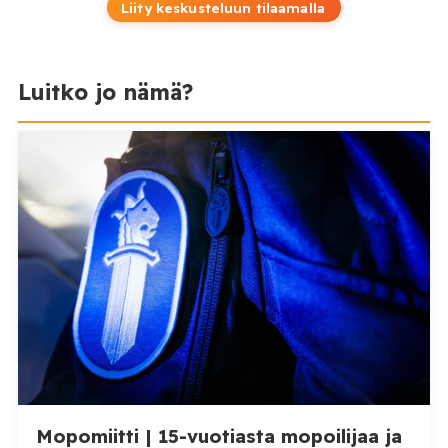
Liity keskusteluun tilaamalla
Luitko jo nämä?
Mopomiitti | 15-vuotiasta mopoilijaa ja