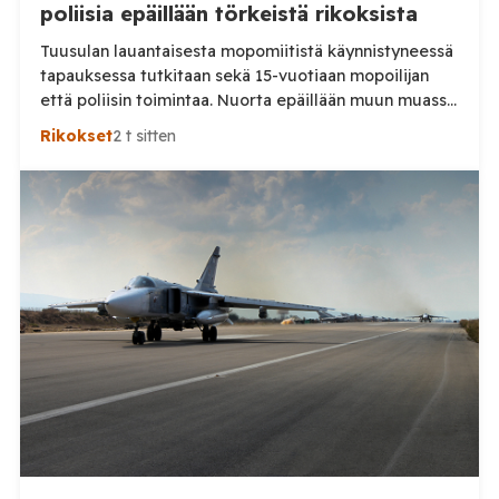
poliisia epäillään törkeistä rikoksista
Tuusulan lauantaisesta mopomiitistä käynnistyneessä
tapauksessa tutkitaan sekä 15-vuotiaan mopoilijan
että poliisin toimintaa. Nuorta epäillään muun muassa
törkeästä liikenneturvallisuuden vaarantamisesta.
Rikokset
2 t sitten
Pysäytystilanteessa mukana ollutta poliisia
puolestaan epäillään virkavelvollisuuden
rikkomisesta, törkeästä liikenneturvallisuuden
vaarantamisesta ja vammantuottamuksesta.
Tuusulassa lauantaina 8. elokuuta tapahtuneesta
mopoilijan pysäytystilanteesta on aloitettu kaksi
erillistä esitutkintaa. Poliisin mukaan mopomiitissä oli
paikalla kymmeniä nuoria. Alueella liikennevalvontaa
tehnyt poliisipartio […]