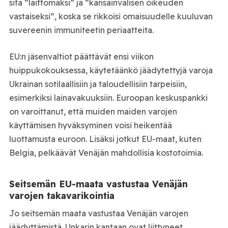
sitä “laittomaksi” ja “kansainvälisen oikeuden
vastaiseksi”, koska se rikkoisi omaisuudelle kuuluvan
suvereenin immuniteetin periaatteita.
EU:n jäsenvaltiot päättävät ensi viikon
huippukokouksessa, käytetäänkö jäädytettyjä varoja
Ukrainan sotilaallisiin ja taloudellisiin tarpeisiin,
esimerkiksi lainavakuuksiin. Euroopan keskuspankki
on varoittanut, että muiden maiden varojen
käyttämisen hyväksyminen voisi heikentää
luottamusta euroon. Lisäksi jotkut EU-maat, kuten
Belgia, pelkäävät Venäjän mahdollisia kostotoimia.
Seitsemän EU-maata vastustaa Venäjän
varojen takavarikointia
Jo seitsemän maata vastustaa Venäjän varojen
jäädyttämistä. Unkarin kantaan ovat liittyneet