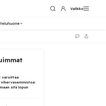
Valikko
steluhuone
uimmat
 varoittaa
 vihervasemmistoa:
maan sitä lopun