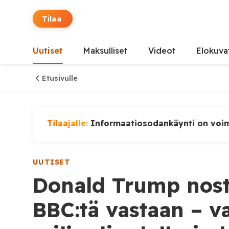
Tilaa
Uutiset
Maksulliset
Videot
Elokuva
Etusivulle
Tilaajalle:
Informaatiosodankäynti on voi
UUTISET
Donald Trump nost
BBC:tä vastaan – va