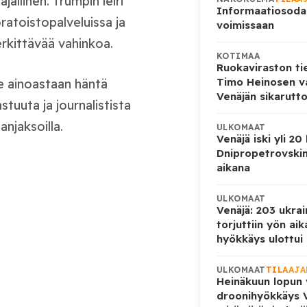
jallinen. Trumpin leiri
Informaatiosoda
ratoistopalveluissa ja
voimissaan
rkittävää vahinkoa.
KOTIMAA
Ruokaviraston ti
Timo Heinosen v
e ainoastaan häntä
Venäjän sikarutto
tuuta ja journalistista
janjaksoilla.
ULKOMAAT
Venäjä iski yli 20
Dnipropetrovskin
aikana
ULKOMAAT
Venäjä: 203 ukrai
torjuttiin yön ai
hyökkäys ulottui U
ULKOMAAT
TILAAJA
Heinäkuun lopun 
droonihyökkäys V