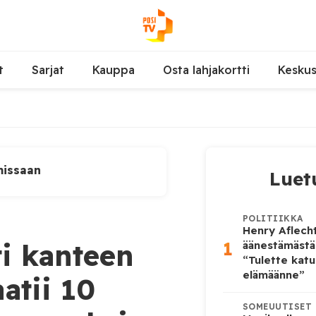
t
Sarjat
Kauppa
Osta lahjakortti
Kesku
missaan
Luet
POLITIIKKA
Henry Aflecht
1
i kanteen
äänestämästä
“Tulette katu
elämäänne”
atii 10
SOMEUUTISET