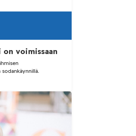
 on voimissaan
 ihmisen
ivisella sodankäynnillä.