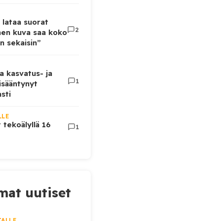
 lataa suorat
2
inen kuva saa koko
n sekaisin”
a kasvatus- ja
1
lisääntynyt
sti
LLE
t tekoälyllä 16
1
at uutiset
JALLE