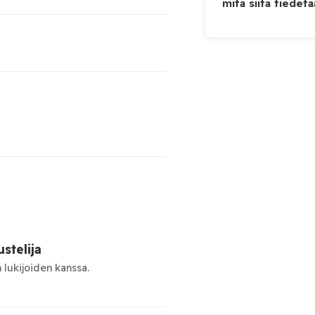
mitä siitä tiedet
stelija
 lukijoiden kanssa.