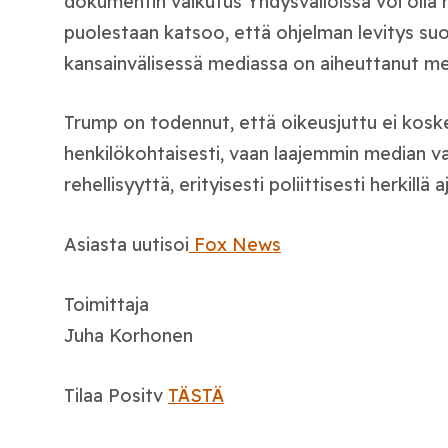
dokumentin vaikutus Yhdysvalloissa voi olla ra
puolestaan katsoo, että ohjelman levitys suo
kansainvälisessä mediassa on aiheuttanut me
Trump on todennut, että oikeusjuttu ei kosk
henkilökohtaisesti, vaan laajemmin median vas
rehellisyyttä, erityisesti poliittisesti herkillä a
Asiasta uutisoi
Fox News
Toimittaja
Juha Korhonen
Tilaa Positv
TÄSTÄ