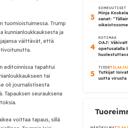
SOMEUUTISET
Minja Koskela
3
sanat: ”Tälla
ion tuomioistuimessa. Trump
oikeistosome
sia kunnianloukkauksesta ja
KOTIMAA
ajansa väittävät, että
OAJ: Väkivalt
4
opetusalalla 
otivoitunutta.
huolestuttava
editoinnissa tapahtui
TIEDE
TILAAJA
5
Tutkijat loiva
nnianloukkaukseen tai
uutta virusta
 oli journalistisesta
ystä. Tapauksen seurauksena
toksia.
Tuoreimm
kea voittaa tapaus, sillä
NÄKÖKULMA
TILAA