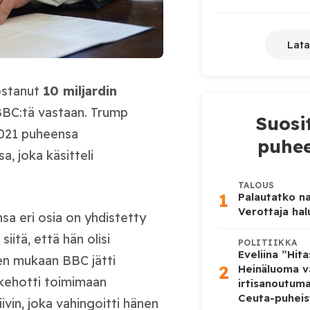
Lata
ostanut
10 miljardin
 BBC:tä vastaan. Trump
Suosi
2021 puheensa
puhee
, joka käsitteli
TALOUS
1
Palautatko na
Verottaja ha
a eri osia on yhdistetty
siitä, että hän olisi
POLITIIKKA
Eveliina ”Hit
en mukaan BBC jätti
2
Heinäluoma v
p kehotti toimimaan
irtisanoutum
Ceuta-puheis
iivin, joka vahingoitti hänen