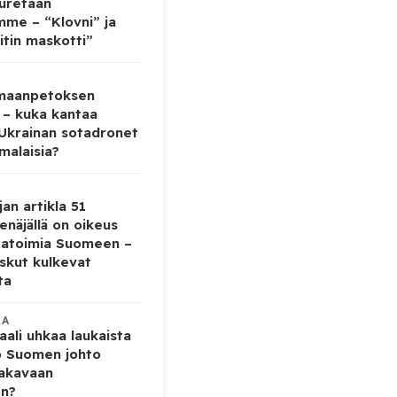
auretaan
mme – “Klovni” ja
itin maskotti”
 maanpetoksen
 – kuka kantaa
 Ukrainan sotadronet
malaisia?
jan artikla 51
enäjällä on oikeus
tatoimia Suomeen –
iskut kulkevat
ta
KA
ali uhkaa laukaista
o Suomen johto
vakavaan
en?