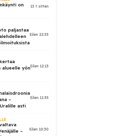
nkäynti on
13 t sitten
eto paljastaa
Eilen 22:33
alehdelleen
ilmoituksista
 kertaa
Eilen 12:13
 alueelle yön
nalaisdroonia
Eilen 11:35
kana –
ralille asti
LLE
valtava
Eilen 10:30
enäjälle –