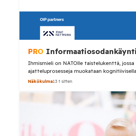
PRO
Informaatiosodankäynti
Ihmismieli on NATOlle taistelukenttä, jossa
ajatteluprosesseja muokataan kogniti
Näkökulma
13 t sitten