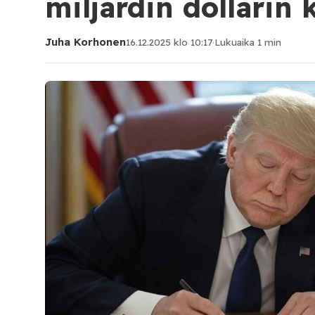
miljardin dollarin
Juha Korhonen
16.12.2025 klo 10:17
·
Lukuaika 1 min