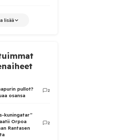
a lisää
tuimmat
naiheet
apurin pullot?
2
luaa osansa
as-kuningatar”
aatii Orpoa
2
aan Rantasen
ta