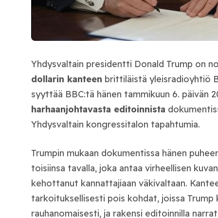
Yhdysvaltain presidentti Donald Trump on n
dollarin kanteen
brittiläistä yleisradioyhtiö
syyttää BBC:tä hänen tammikuun 6. päivän 
harhaanjohtavasta editoinnista
dokumentissa
Yhdysvaltain kongressitalon tapahtumia.
Trumpin mukaan dokumentissa hänen puheens
toisiinsa tavalla, joka antaa virheellisen kuvan 
kehottanut kannattajiaan väkivaltaan. Kante
tarkoituksellisesti pois kohdat, joissa Trum
rauhanomaisesti, ja rakensi editoinnilla narrat