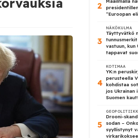
 korvauksia
Maailmalla n
2
presidentille
“Euroopan eli
NÄKÖKULMA
Täyttyvätkö
3
tunnusmerkit
vastuun, kun
tappavat suo
KOTIMAA
YK:n peruskir
perusteella V
4
kohdistaa so
jos Ukrainan 
Suomen kaut
GEOPOLITIIK
Drooni-skanda
5
sodan – Onk
syyllistynyt 
virkarikokse