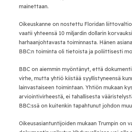
mainettaan.
Oikeuskanne on nostettu Floridan liittovalt
vaatii yhteensä 10 miljardin dollarin korvauk
harhaanjohtavasta toiminnasta. Hänen asianaj
BBC:n toiminta oli tietoista ja poliittisesti m
BBC on aiemmin myöntänyt, että dokumentin 
virhe, mutta yhtiö kiistää syyllistyneensä ku
lainvastaiseen toimintaan. Yhtiön mukaan kyse
arviointivirheestä, ei tahallisesta vääristel
BBC:ssä on kuitenkin tapahtunut johdon muu
Oikeusasiantuntijoiden mukaan Trumpin on vai