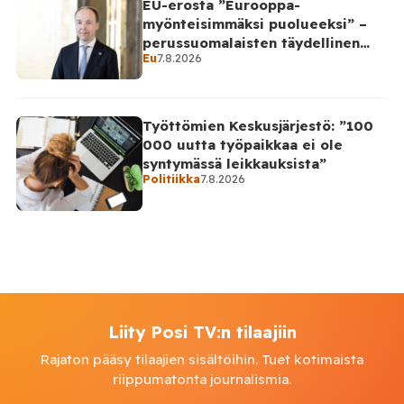
EU-erosta ”Eurooppa-
myönteisimmäksi puolueeksi” –
perussuomalaisten täydellinen
Eu
7.8.2026
takinkääntö
Työttömien Keskusjärjestö: ”100
000 uutta työpaikkaa ei ole
syntymässä leikkauksista”
Politiikka
7.8.2026
Liity Posi TV:n tilaajiin
Rajaton pääsy tilaajien sisältöihin. Tuet kotimaista
riippumatonta journalismia.