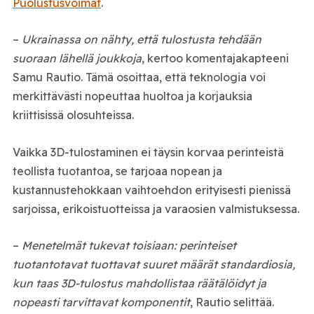
Puolustusvoimat
.
–
Ukrainassa on nähty, että tulostusta tehdään
suoraan lähellä joukkoja
, kertoo komentajakapteeni
Samu Rautio. Tämä osoittaa, että teknologia voi
merkittävästi nopeuttaa huoltoa ja korjauksia
kriittisissä olosuhteissa.
Vaikka 3D-tulostaminen ei täysin korvaa perinteistä
teollista tuotantoa, se tarjoaa nopean ja
kustannustehokkaan vaihtoehdon erityisesti pienissä
sarjoissa, erikoistuotteissa ja varaosien valmistuksessa.
–
Menetelmät tukevat toisiaan: perinteiset
tuotantotavat tuottavat suuret määrät standardiosia,
kun taas 3D-tulostus mahdollistaa räätälöidyt ja
nopeasti tarvittavat komponentit
, Rautio selittää.