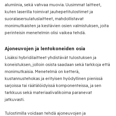
alumiinia, sekä vahvaa muovia. Uusimmat laitteet,
kuten laserilla toimivat jauhepetitulostimet ja
suoralasersulatuslaitteet, mahdollistavat
monimutkaisten ja kestävien osien valmistuksen, joita
perinteisin menetelmin olisi vaikea tehdä.
Ajoneuvojen ja lentokoneiden osia
Lisäksi hybridilaitteet yhdistävät tulostuksen ja
koneistuksen, jolloin osista saadaan sekä tarkkoja että
monimutkaisia. Menetelmä on ketterä,
kustannustehokas ja erityisen hyödyllinen pienissä
sarjoissa tai räätälöidyissä komponenteissa, ja sen
tarkkuus sekä materiaalivalikoima paranevat
jatkuvasti.
Tulostimilla voidaan tehdä ajoneuvojen ja