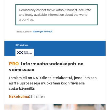
sosiaalisessa mediassa: videot poliisin toiminnasta ja
erityisesti tilanteista, joissa poliisin voimankäyttöä
arvostellaan. Tilaa Posi TV […]
PRO
Informaatiosodankäynti on
voimissaan
Ihmismieli on NATOlle taistelukenttä, jossa ihmisen
ajatteluprosesseja muokataan kognitiivisella
sodankäynnillä.
Näkökulma
18 t sitten