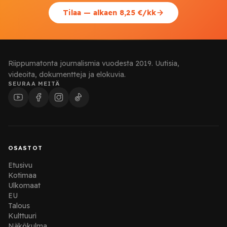
Tilaa — alkaen 8,25 €/kk
Riippumatonta journalismia vuodesta 2019. Uutisia,
videoita, dokumentteja ja elokuvia.
SEURAA MEITÄ
OSASTOT
Etusivu
Kotimaa
Ulkomaat
EU
Talous
Kulttuuri
Näkökulma