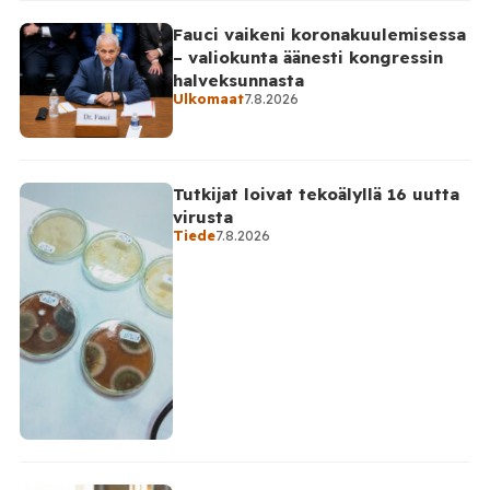
Fauci vaikeni koronakuulemisessa
– valiokunta äänesti kongressin
halveksunnasta
Ulkomaat
7.8.2026
Tutkijat loivat tekoälyllä 16 uutta
virusta
Tiede
7.8.2026