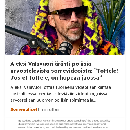
Aleksi Valavuori ärähti poliisia
arvostelevista somevideoista: ”Tottele!
Jos et tottele, on hopeaa jaossa”
Aleksi Valavuori ottaa tuoreella videollaan kantaa
sosiaalisessa mediassa leviäviin videoihin, joissa
arvostellaan Suomen poliisin toimintaa ja
voimankäyttöä. Valavuoren mukaan videot ovat usein
Someuutiset
1 min sitten
irrotettuja asiayhteydestään ja niiden seurauksena
luottamus poliisiin rapautuu. Aleksi Valavuori nostaa
videollaan esiin ilmiön, jonka hän kertoo yleistyneen