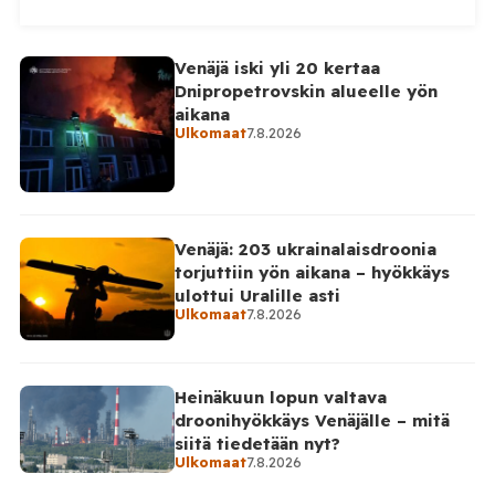
(kok.) esittämän väitteen Venäjän
sikaruttoilmoituksista. Suomi on puolestaan
ilmoittanut tuoreesta Virolahden tapauksesta sekä
Venäjä iski yli 20 kertaa
WOAH:n kautta että suoraan Venäjän
Dnipropetrovskin alueelle yön
eläinlääkintäviranomaisille. Ruokavirasto kertoi Posi
aikana
TV:lle tarkempia tietoja Suomen ensimmäisestä
Ulkomaat
7.8.2026
afrikkalaisen sikaruton tapauksesta sekä
eläintautitietojen vaihdosta […]
Venäjä: 203 ukrainalaisdroonia
torjuttiin yön aikana – hyökkäys
ulottui Uralille asti
Ulkomaat
7.8.2026
Heinäkuun lopun valtava
droonihyökkäys Venäjälle – mitä
siitä tiedetään nyt?
Ulkomaat
7.8.2026