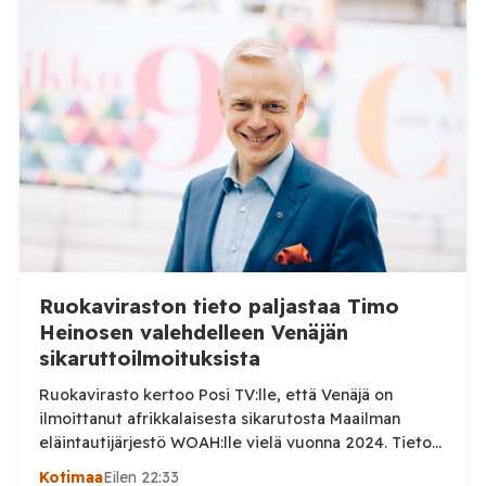
Ruokaviraston tieto paljastaa Timo
Heinosen valehdelleen Venäjän
sikaruttoilmoituksista
Ruokavirasto kertoo Posi TV:lle, että Venäjä on
ilmoittanut afrikkalaisesta sikarutosta Maailman
eläintautijärjestö WOAH:lle vielä vuonna 2024. Tieto
haastaa kokoomuksen kansanedustaja Timo Heinosen
Kotimaa
Eilen 22:33