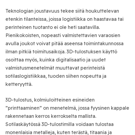
Teknologian joustavuus tekee siitä houkuttelevan
etenkin tilanteissa, joissa logistiikka on haastavaa tai
perinteinen tuotanto ei ole heti saatavilla.
Pienikokoisten, nopeasti valmistettavien varaosien
avulla joukot voivat pitää aseensa toimintakunnossa
ilman pitkiä toimitusaikoja. 3D-tulostuksen käyttö
osoittaa myös, kuinka digitalisaatio ja uudet
valmistusmenetelmät muuttavat perinteistä
sotilaslogistiikkaa, tuoden siihen nopeutta ja
ketteryyttä.
3D-tulostus, kolmiuloitteinen esineiden
”printtaaminen” on menetelmä, jossa fyysinen kappale
rakennetaan kerros kerrokselta mallista.
Sotilaskäytössä 3D-tulostimilla voidaan tulostaa
monenlaisia metalleja, kuten terästä, titaania ja