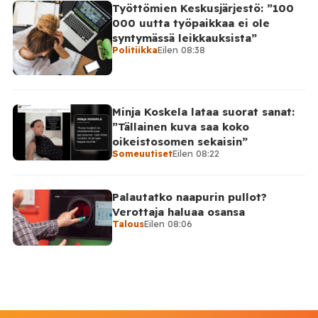
Työttömien Keskusjärjestö: ”100
000 uutta työpaikkaa ei ole
syntymässä leikkauksista”
Politiikka
Eilen 08:38
Minja Koskela lataa suorat sanat:
”Tällainen kuva saa koko
oikeistosomen sekaisin”
Someuutiset
Eilen 08:22
Palautatko naapurin pullot?
Verottaja haluaa osansa
Talous
Eilen 08:06