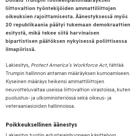
liittovaltion työntekijöiden ammattiliittojen
oikeuksien rajoittamisesta. Äänestyksessä myös
20 republikaania päätyi tukemaan demokraattien
esitystä, mikä tekee siitä harvinaisen
bipartistisen päätöksen nykyisessä poliittisessa
ilmapiirissä.
Lakiesitys,
Protect America’s Workforce Act
, tähtää
Trumpin hallinnon antaman määräyksen kumoamiseen.
Kyseinen määräys heikensi ammattiliittojen
neuvotteluvaltaa useissa liittovaltion virastoissa, kuten
puolustus- ja ulkoministeriössä sekä oikeus- ja
veteraaniasioiden hallinnoissa.
Poikkeuksellinen äänestys
Lakiesitys tuotiin edustajainhuoneen käsittelyyn