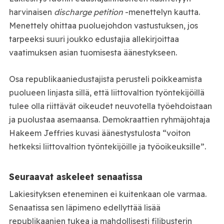
harvinaisen
discharge petition
-menettelyn kautta.
Menettely ohittaa puoluejohdon vastustuksen, jos
tarpeeksi suuri joukko edustajia allekirjoittaa
vaatimuksen asian tuomisesta äänestykseen.
Osa republikaaniedustajista perusteli poikkeamista
puolueen linjasta sillä, että liittovaltion työntekijöillä
tulee olla riittävät oikeudet neuvotella työehdoistaan
ja puolustaa asemaansa. Demokraattien ryhmäjohtaja
Hakeem Jeffries kuvasi äänestystulosta “voiton
hetkeksi liittovaltion työntekijöille ja työoikeuksille”.
Seuraavat askeleet senaatissa
Lakiesityksen eteneminen ei kuitenkaan ole varmaa.
Senaatissa sen läpimeno edellyttää lisää
republikaanien tukea ja mahdollisesti filibusterin