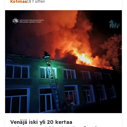
Kotimaa
18 t sitten
(kok.) esittämän väitteen Venäjän
sikaruttoilmoituksista. Suomi on puolestaan
ilmoittanut tuoreesta Virolahden tapauksesta sekä
WOAH:n kautta että suoraan Venäjän
eläinlääkintäviranomaisille. Ruokavirasto kertoi Posi
TV:lle tarkempia tietoja Suomen ensimmäisestä
afrikkalaisen sikaruton tapauksesta sekä
eläintautitietojen vaihdosta […]
Venäjä iski yli 20 kertaa