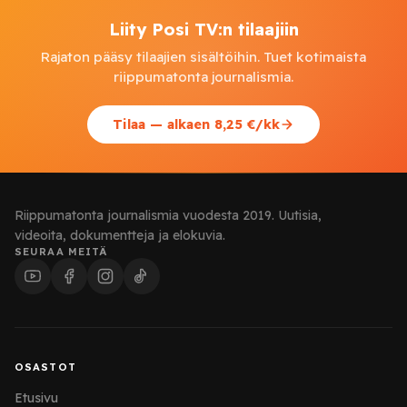
Liity Posi TV:n tilaajiin
Rajaton pääsy tilaajien sisältöihin. Tuet kotimaista
riippumatonta journalismia.
Tilaa — alkaen 8,25 €/kk
Riippumatonta journalismia vuodesta 2019. Uutisia,
videoita, dokumentteja ja elokuvia.
SEURAA MEITÄ
OSASTOT
Etusivu