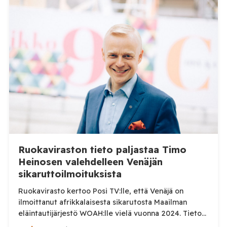
Ruokaviraston tieto paljastaa Timo
Heinosen valehdelleen Venäjän
sikaruttoilmoituksista
Ruokavirasto kertoo Posi TV:lle, että Venäjä on
ilmoittanut afrikkalaisesta sikarutosta Maailman
eläintautijärjestö WOAH:lle vielä vuonna 2024. Tieto
haastaa kokoomuksen kansanedustaja Timo Heinosen