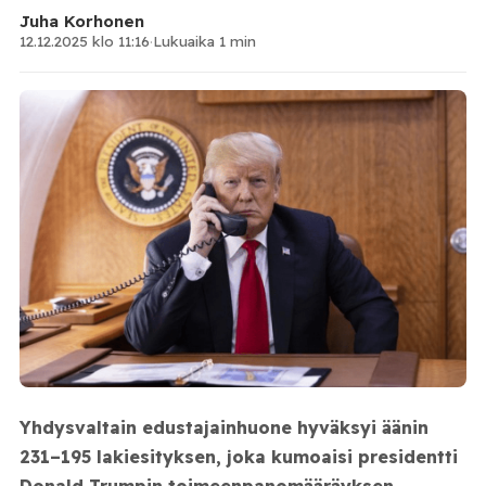
Juha Korhonen
12.12.2025 klo 11:16
·
Lukuaika 1 min
Yhdysvaltain edustajainhuone hyväksyi äänin
231–195 lakiesityksen, joka kumoaisi presidentti
Donald Trumpin toimeenpanomääräyksen