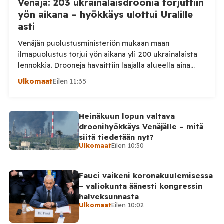
Venäjä: 203 ukrainalaisdroonia torjuttiin
yön aikana – hyökkäys ulottui Uralille
asti
Venäjän puolustusministeriön mukaan maan
ilmapuolustus torjui yön aikana yli 200 ukrainalaista
lennokkia. Drooneja havaittiin laajalla alueella aina
Uralille asti. Venäjän puolustusministeriön virallisen
Ulkomaat
Eilen 11:35
ilmoituksen mukaan ilmapuolustus sieppasi ja tuhosi
yhteensä 203 ukrainalaista kiinteäsiipistä
miehittämätöntä ilma-alusta torstai-illan 6. elokuuta
Heinäkuun lopun valtava
ja perjantaiaamun 7. elokuuta välisenä aikana.
droonihyökkäys Venäjälle – mitä
Ministeriön ilmoitus koskee aikaväliä kello 20–08
siitä tiedetään nyt?
Moskovan aikaa. Ministeriön mukaan drooneja
Ulkomaat
Eilen 10:30
torjuttiin […]
Fauci vaikeni koronakuulemisessa
– valiokunta äänesti kongressin
halveksunnasta
Ulkomaat
Eilen 10:02