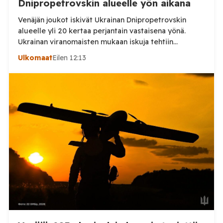
Dnipropetrovskin alueelle yön aikana
Venäjän joukot iskivät Ukrainan Dnipropetrovskin
alueelle yli 20 kertaa perjantain vastaisena yönä.
Ukrainan viranomaisten mukaan iskuja tehtiin
drooneilla ja tykistöllä viidelle eri alueelle.
Ulkomaat
Eilen 12:13
Henkilövahingoilta vältyttiin. Dnipropetrovskin
alueellisen sotilashallinnon johtaja Oleksandr Hanzha
kertoi perjantaiaamuna 7. elokuuta julkaisemassaan
Telegram-päivityksessä, että Venäjän joukot
hyökkäsivät yön aikana yli 20 kertaa viidelle alueelle.
Nikopolin alueella iskuja kohdistui Nikopolin
kaupunkiin sekä […]