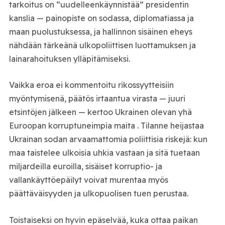
tarkoitus on “uudelleenkäynnistää” presidentin
kanslia — painopiste on sodassa, diplomatiassa ja
maan puolustuksessa, ja hallinnon sisäinen eheys
nähdään tärkeänä ulkopoliittisen luottamuksen ja
lainarahoituksen ylläpitämiseksi.
Vaikka eroa ei kommentoitu rikossyytteisiin
myöntymisenä, päätös irtaantua virasta — juuri
etsintöjen jälkeen — kertoo Ukrainen olevan yhä
Euroopan korruptuneimpia maita . Tilanne heijastaa
Ukrainan sodan arvaamattomia poliittisia riskejä: kun
maa taistelee ulkoisia uhkia vastaan ja sitä tuetaan
miljardeilla euroilla, sisäiset korruptio- ja
vallankäyttöepäilyt voivat murentaa myös
päättäväisyyden ja ulkopuolisen tuen perustaa.
Toistaiseksi on hyvin epäselvää, kuka ottaa paikan