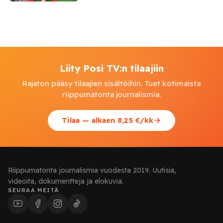
Liity Posi TV:n tilaajiin
Rajaton pääsy tilaajien sisältöihin. Tuet kotimaista
riippumatonta journalismia.
Tilaa — alkaen 8,25 €/kk
Riippumatonta journalismia vuodesta 2019. Uutisia,
videoita, dokumentteja ja elokuvia.
SEURAA MEITÄ