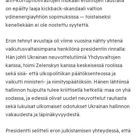
anti-korruptiovirastojen mukaan etsintöjen taustalla
on epäilty laaja kickback-skandaali valtion
ydinenergiayhtiön sopimuksissa — toistaiseksi
kenellekään ei ole nostettu syytettä.
Eron tehnyt avustaja oli viime vuosina nähty yhtenä
vaikutusvaltaisimpana henkilönä presidentin rinnalla:
Hän johti Ukrainan neuvottelutiimiä Yhdysvaltojen
kanssa, toimi Zelenskyn kanssa keskeisessä roolissa
sekä sisä- että ulkopolitiikan päätöksenteossa ja
vaikutti ministeri- ja nimityspäätöksiin. Hänen lähtönsä
hallinnon huipulta tulee kriittisellä hetkellä: maa on yhä
sodassa, ja edessä olivat uudet neuvottelut rauhasta
sekä lukuisat ulkomaiset odotukset Ukrainan hallinnon
vakaudesta ja läpinäkyvyydestä.
Presidentti selitteli eron julkistamisen yhteydessä, että