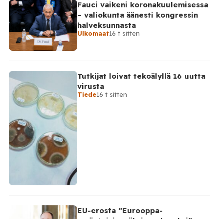
Fauci vaikeni koronakuulemisessa
– valiokunta äänesti kongressin
halveksunnasta
Ulkomaat
16 t sitten
Tutkijat loivat tekoälyllä 16 uutta
virusta
Tiede
16 t sitten
EU-erosta ”Eurooppa-