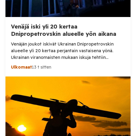
Venäjä iski yli 20 kertaa
Dnipropetrovskin alueelle yön aikana
Venäjän joukot iskivät Ukrainan Dnipropetrovskin
alueelle yli 20 kertaa perjantain vastaisena yönä.
Ukrainan viranomaisten mukaan iskuja tehtiin
drooneilla ja tykistöllä viidelle eri alueelle.
Ulkomaat
13 t sitten
Henkilövahingoilta vältyttiin. Dnipropetrovskin
alueellisen sotilashallinnon johtaja Oleksandr Hanzha
kertoi perjantaiaamuna 7. elokuuta julkaisemassaan
Telegram-päivityksessä, että Venäjän joukot
hyökkäsivät yön aikana yli 20 kertaa viidelle alueelle.
Nikopolin alueella iskuja kohdistui Nikopolin
kaupunkiin sekä […]