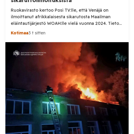
sikaruttoilmoituksista
Ruokavirasto kertoo Posi TV:lle, että Venäjä on
ilmoittanut afrikkalaisesta sikarutosta Maailman
eläintautijärjestö WOAH:lle vielä vuonna 2024. Tieto
haastaa kokoomuksen kansanedustaja Timo Heinosen
Kotimaa
3 t sitten
(kok.) esittämän väitteen Venäjän
sikaruttoilmoituksista. Suomi on puolestaan
ilmoittanut tuoreesta Virolahden tapauksesta sekä
WOAH:n kautta että suoraan Venäjän
eläinlääkintäviranomaisille. Ruokavirasto kertoi Posi
TV:lle tarkempia tietoja Suomen ensimmäisestä
afrikkalaisen sikaruton tapauksesta sekä
eläintautitietojen vaihdosta […]