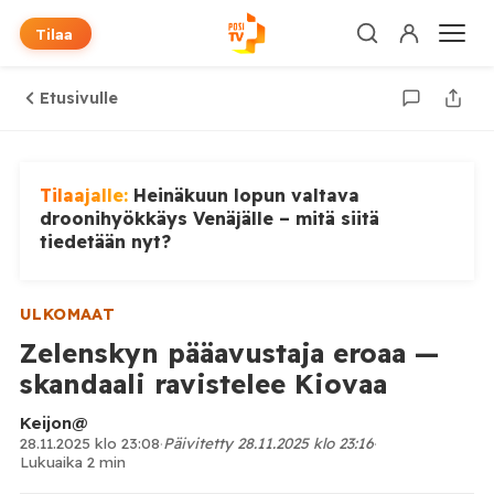
Tilaa
Etusivulle
Tilaajalle:
Heinäkuun lopun valtava
droonihyökkäys Venäjälle – mitä siitä
tiedetään nyt?
ULKOMAAT
Zelenskyn pääavustaja eroaa —
skandaali ravistelee Kiovaa
Keijon@
28.11.2025 klo 23:08
·
Päivitetty 28.11.2025 klo 23:16
·
Lukuaika 2 min