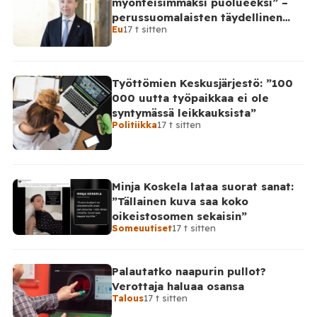
myönteisimmäksi puolueeksi” –
perussuomalaisten täydellinen
Eu
17 t sitten
takinkääntö
Työttömien Keskusjärjestö: ”100
000 uutta työpaikkaa ei ole
syntymässä leikkauksista”
Politiikka
17 t sitten
Minja Koskela lataa suorat sanat:
”Tällainen kuva saa koko
oikeistosomen sekaisin”
Someuutiset
17 t sitten
Palautatko naapurin pullot?
Verottaja haluaa osansa
Talous
17 t sitten