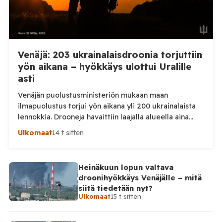
Venäjä: 203 ukrainalaisdroonia torjuttiin
yön aikana – hyökkäys ulottui Uralille
asti
Venäjän puolustusministeriön mukaan maan
ilmapuolustus torjui yön aikana yli 200 ukrainalaista
lennokkia. Drooneja havaittiin laajalla alueella aina
Uralille asti. Venäjän puolustusministeriön virallisen
Ulkomaat
14 t sitten
ilmoituksen mukaan ilmapuolustus sieppasi ja tuhosi
yhteensä 203 ukrainalaista kiinteäsiipistä
miehittämätöntä ilma-alusta torstai-illan 6. elokuuta
Heinäkuun lopun valtava
ja perjantaiaamun 7. elokuuta välisenä aikana.
droonihyökkäys Venäjälle – mitä
Ministeriön ilmoitus koskee aikaväliä kello 20–08
siitä tiedetään nyt?
Moskovan aikaa. Ministeriön mukaan drooneja
Ulkomaat
15 t sitten
torjuttiin […]