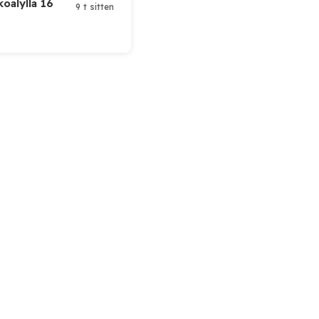
koälyllä 16
9 t sitten