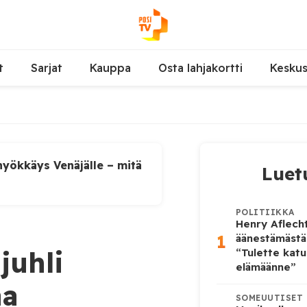
t
Sarjat
Kauppa
Osta lahjakortti
Kesku
yökkäys Venäjälle – mitä
Luet
POLITIIKKA
Henry Aflecht
1
äänestämästä
juhli
“Tulette katu
elämäänne”
aa
SOMEUUTISET