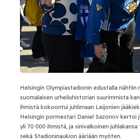
Helsingin Olympiastadionin edustalla nähtiin 
suomalaisen urheiluhistorian suurimmista kans
ihmistä kokoontui juhlimaan Leijonien jääki
Helsingin pormestari Daniel Sazonov kertoi j
yli 70 000 ihmistä, ja sinivalkoinen juhlakan
sekä Stadioninaukion ääriään myöten.