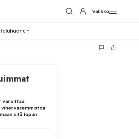
Valikko
steluhuone
uimmat
 varoittaa
 vihervasemmistoa:
maan sitä lopun