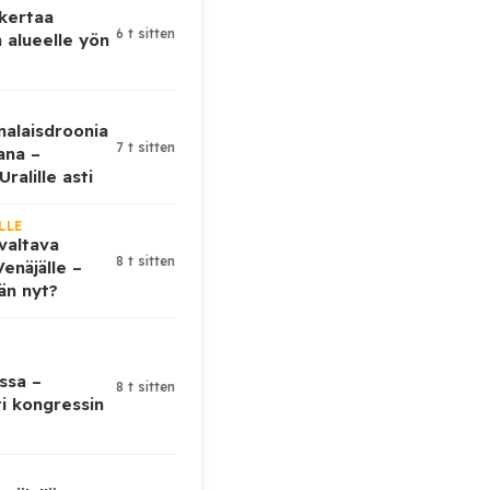
 kertaa
6 t sitten
 alueelle yön
nalaisdroonia
7 t sitten
kana –
ralille asti
LLE
valtava
8 t sitten
enäjälle –
ään nyt?
ssa –
8 t sitten
ti kongressin