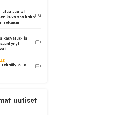
 lataa suorat
2
inen kuva saa koko
n sekaisin”
a kasvatus- ja
1
lisääntynyt
sti
LLE
t tekoälyllä 16
1
at uutiset