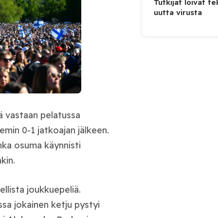
Tutkijat loivat te
uutta virusta
ä vastaan pelatussa
emin 0-1 jatkoajan jälkeen.
onka osuma käynnisti
kin.
llista joukkuepeliä.
ssa jokainen ketju pystyi