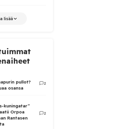
a lisää
tuimmat
naiheet
apurin pullot?
2
luaa osansa
as-kuningatar”
aatii Orpoa
2
aan Rantasen
ta