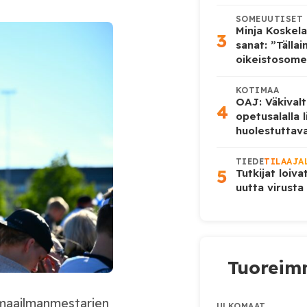
SOMEUUTISET
Minja Koskela
3
sanat: ”Tälla
oikeistosome
KOTIMAA
OAJ: Väkivalt
4
opetusalalla 
huolestuttava
TIEDE
TILAAJA
5
Tutkijat loiva
uutta virusta
Tuoreimm
 maailmanmestarien
ULKOMAAT