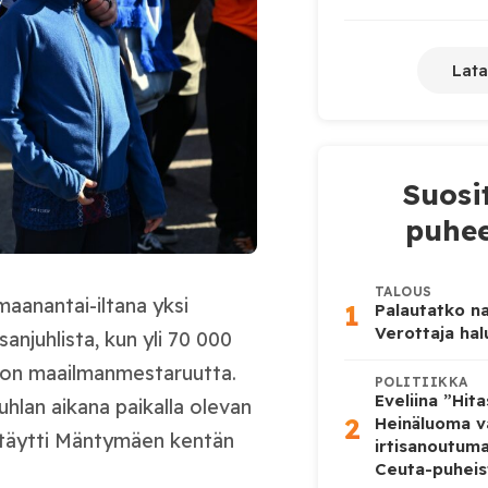
Lata
Suosi
puhee
TALOUS
maanantai-iltana yksi
1
Palautatko na
Verottaja ha
anjuhlista, kun yli 70 000
ekon maailmanmestaruutta.
POLITIIKKA
Eveliina ”Hit
uhlan aikana paikalla olevan
2
Heinäluoma v
sa täytti Mäntymäen kentän
irtisanoutum
Ceuta-puheis