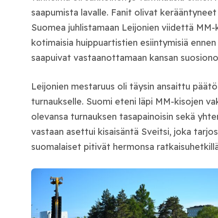
saapumista lavalle. Fanit olivat kerääntyneet p
Suomea juhlistamaan Leijonien viidettä MM-ku
kotimaisia huippuartistien esiintymisiä enne
saapuivat vastaanottamaan kansan suosiono
Leijonien mestaruus oli täysin ansaittu päätö
turnaukselle. Suomi eteni läpi MM-kisojen vaku
olevansa turnauksen tasapainoisin sekä yhten
vastaan asettui kisaisäntä Sveitsi, joka tarj
suomalaiset pitivät hermonsa ratkaisuhetkillä