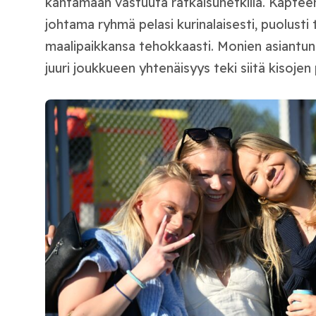
kantamaan vastuuta ratkaisuhetkillä. Kaptee
johtama ryhmä pelasi kurinalaisesti, puolusti tii
maalipaikkansa tehokkaasti. Monien asiantunt
juuri joukkueen yhtenäisyys teki siitä kisoje