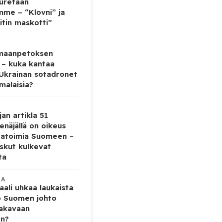
auretaan
mme – “Klovni” ja
itin maskotti”
 maanpetoksen
 – kuka kantaa
 Ukrainan sotadronet
malaisia?
jan artikla 51
enäjällä on oikeus
tatoimia Suomeen –
iskut kulkevat
ta
KA
ali uhkaa laukaista
o Suomen johto
vakavaan
en?