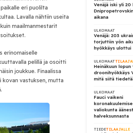
Venäjä iski yli 20
aikalle eri puolilta
Dnipropetrovskin
ltaa. Lavalla nähtiin useita
aikana
n kuin maailmanmestarit
ULKOMAAT
soitukset.
Venäjä: 203 ukrai
torjuttiin yön ai
hyökkäys ulottui U
s erinomaiselle
uttavalla pelillä ja osoitti
ULKOMAAT
TILAAJA
Heinäkuun lopun 
äisin joukkue. Finaalissa
droonihyökkäys V
mitä siitä tiedet
osi kovan vastuksen, mutta
.
ULKOMAAT
Fauci vaikeni
koronakuulemise
valiokunta äänes
halveksunnasta
TIEDE
TILAAJALLE