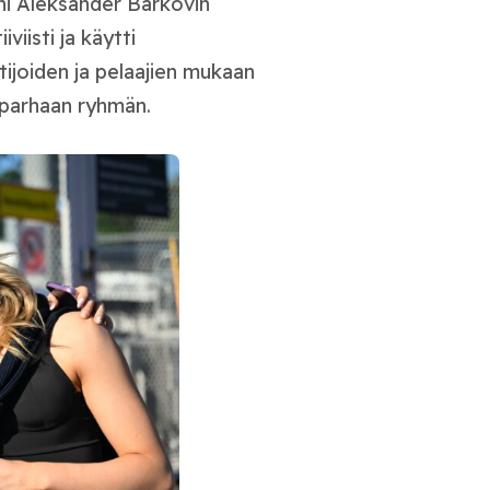
ni Aleksander Barkovin
viisti ja käytti
ijoiden ja pelaajien mukaan
n parhaan ryhmän.