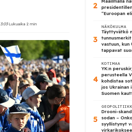
Maailmalla n
2
presidentille
“Euroopan eli
13:03
·
Lukuaika 2 min
NÄKÖKULMA
Täyttyvätkö
3
tunnusmerkit
vastuun, kun
tappavat suo
KOTIMAA
YK:n peruskir
perusteella V
4
kohdistaa so
jos Ukrainan 
Suomen kaut
GEOPOLITIIK
Drooni-skanda
5
sodan – Onk
syyllistynyt 
virkarikokse