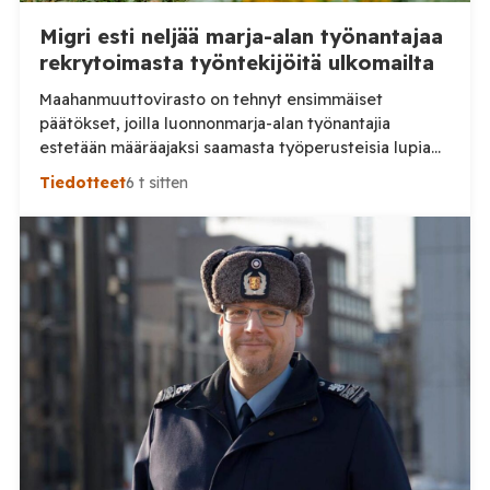
Migri esti neljää marja-alan työnantajaa
rekrytoimasta työntekijöitä ulkomailta
Maahanmuuttovirasto on tehnyt ensimmäiset
päätökset, joilla luonnonmarja-alan työnantajia
estetään määräajaksi saamasta työperusteisia lupia
ulkomailta rekrytoitaville työntekijöille. Päätösten
Tiedotteet
6 t sitten
taustalla ovat työnantajien toiminnassa havaitut
epäselvyydet ja laiminlyönnit. Maahanmuuttovirasto
on kevään ja kesän 2026 aikana harkinnut lupien
myöntämisestä pidättäytymistä noin 20
luonnonmarja-alalla toimivan työnantajan kohdalla.
Tilaa Posi TV – tuellasi riippumaton suomalainen
uutisointi jatkuu myös tulevaisuudessa. Yhdelletoista
työnantajalle on lähetetty […]