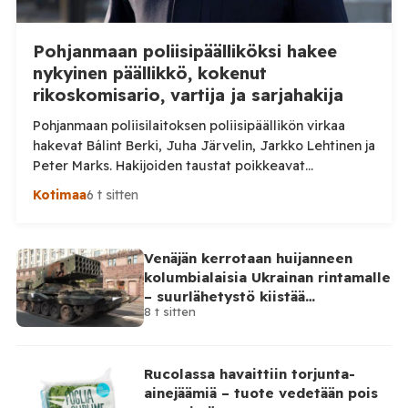
Pohjanmaan poliisipäälliköksi hakee
nykyinen päällikkö, kokenut
rikoskomisario, vartija ja sarjahakija
Pohjanmaan poliisilaitoksen poliisipäällikön virkaa
hakevat Bálint Berki, Juha Järvelin, Jarkko Lehtinen ja
Peter Marks. Hakijoiden taustat poikkeavat
huomattavasti toisistaan. Poliisihallitus nimittää
Kotimaa
6 t sitten
poliisipäällikön enintään viiden vuoden määräajaksi.
Virka pyritään täyttämään 1. lokakuuta 2026 alkaen, ja
sen virkapaikkana on Vaasa. Poliisipäällikkö vastaa
Venäjän kerrotaan huijanneen
muun muassa poliisilaitoksen toiminnan, talouden ja
kolumbialaisia Ukrainan rintamalle
henkilöstön johtamisesta sekä poliisipalvelujen
– suurlähetystö kiistää
järjestämisestä laitoksen alueella. Tilaa Posi […]
8 t sitten
osallisuutensa
Rucolassa havaittiin torjunta-
ainejäämiä – tuote vedetään pois