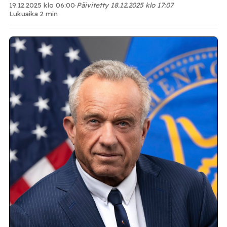
19.12.2025 klo 06:00
·
Päivitetty 18.12.2025 klo 17:07
·
Lukuaika 2 min