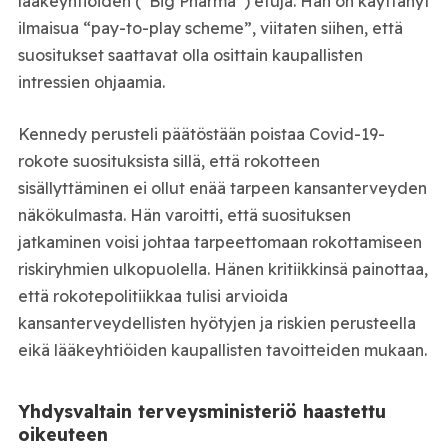
lääkeyhtiöiden (“Big Pharma”) etuja. Hän on käyttänyt
ilmaisua “pay-to-play scheme”, viitaten siihen, että
suositukset saattavat olla osittain kaupallisten
intressien ohjaamia.
Kennedy perusteli päätöstään poistaa Covid-19-
rokote suosituksista sillä, että rokotteen
sisällyttäminen ei ollut enää tarpeen kansanterveyden
näkökulmasta. Hän varoitti, että suosituksen
jatkaminen voisi johtaa tarpeettomaan rokottamiseen
riskiryhmien ulkopuolella. Hänen kritiikkinsä painottaa,
että rokotepolitiikkaa tulisi arvioida
kansanterveydellisten hyötyjen ja riskien perusteella
eikä lääkeyhtiöiden kaupallisten tavoitteiden mukaan.
Yhdysvaltain terveysministeriö haastettu
oikeuteen