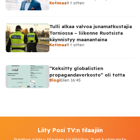
Kotimaa
9 t sitten
Venäjälle
Tulli alkaa valvoa junamatkustajia
Torniossa – liikenne Ruotsista
käynnistyy maanantaina
Kotimaa
9 t sitten
”Keksitty globalistien
propagandaverkosto” oli totta
Blogi
Eilen 16:45
Liity Posi TV:n tilaajiin
Rajaton pääsy tilaajien sisältöihin. Tuet kotimaista