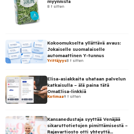
myynnistä
8 t sitten
Kokoomukselta yllättävä avaus:
Jokaiselle suomalaiselle
automaattinen Y-tunnus
Yrittäjyys
8 t sitten
Elisa-asiakkaita uhataan palvelun
katkaisulla – älä paina tätä
OmaElisa-linkkiä
Kotimaa
9 t sitten
Kansanedustaja syyttää Venäjää
sikaruttotietojen pimittämisestä –
Rajavartiosto otti yhteyttä