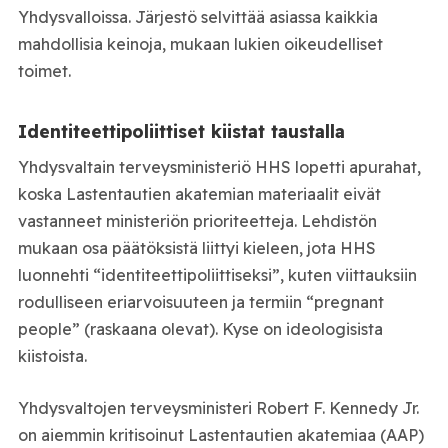
Yhdysvalloissa. Järjestö selvittää asiassa kaikkia
mahdollisia keinoja, mukaan lukien oikeudelliset
toimet.
Identiteettipoliittiset kiistat taustalla
Yhdysvaltain terveysministeriö HHS lopetti apurahat,
koska Lastentautien akatemian materiaalit eivät
vastanneet ministeriön prioriteetteja. Lehdistön
mukaan osa päätöksistä liittyi kieleen, jota HHS
luonnehti “identiteettipoliittiseksi”, kuten viittauksiin
rodulliseen eriarvoisuuteen ja termiin “pregnant
people” (raskaana olevat). Kyse on ideologisista
kiistoista.
Yhdysvaltojen terveysministeri Robert F. Kennedy Jr.
on aiemmin kritisoinut Lastentautien akatemiaa (AAP)