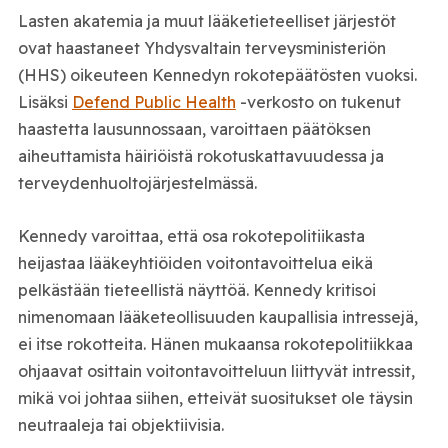
Lasten akatemia ja muut lääketieteelliset järjestöt
ovat haastaneet Yhdysvaltain terveysministeriön
(HHS) oikeuteen Kennedyn rokotepäätösten vuoksi.
Lisäksi
Defend Public Health
-verkosto on tukenut
haastetta lausunnossaan, varoittaen päätöksen
aiheuttamista häiriöistä rokotuskattavuudessa ja
terveydenhuoltojärjestelmässä.
Kennedy varoittaa, että osa rokotepolitiikasta
heijastaa lääkeyhtiöiden voitontavoittelua eikä
pelkästään tieteellistä näyttöä. Kennedy kritisoi
nimenomaan lääketeollisuuden kaupallisia intressejä,
ei itse rokotteita. Hänen mukaansa rokotepolitiikkaa
ohjaavat osittain voitontavoitteluun liittyvät intressit,
mikä voi johtaa siihen, etteivät suositukset ole täysin
neutraaleja tai objektiivisia.