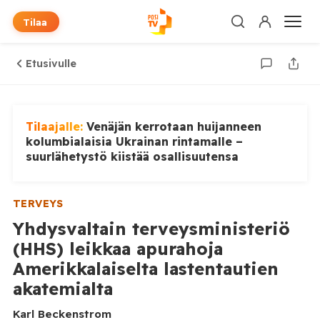
Tilaa
Etusivulle
Tilaajalle:
Venäjän kerrotaan huijanneen
kolumbialaisia Ukrainan rintamalle –
suurlähetystö kiistää osallisuutensa
TERVEYS
Yhdysvaltain terveysministeriö
(HHS) leikkaa apurahoja
Amerikkalaiselta lastentautien
akatemialta
Karl Beckenstrom