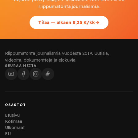
riippumatonta journalismia.
Tilaa — alkaen 8,25 €/kk
Riippumatonta journalismia vuodesta 2019. Uutisia,
videoita, dokumentteja ja elokuvia.
SEURAA MEITÄ
OSASTOT
Etusivu
Kotimaa
Ulkomaat
EU