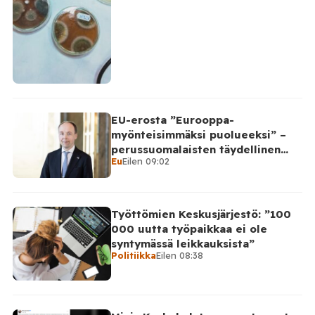
EU-erosta ”Eurooppa-
myönteisimmäksi puolueeksi” –
perussuomalaisten täydellinen
Eu
Eilen 09:02
takinkääntö
Työttömien Keskusjärjestö: ”100
000 uutta työpaikkaa ei ole
syntymässä leikkauksista”
Politiikka
Eilen 08:38