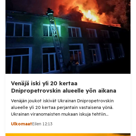
eläintautitietojen vaihdosta […]
Venäjä iski yli 20 kertaa
Dnipropetrovskin alueelle yön aikana
Venäjän joukot iskivät Ukrainan Dnipropetrovskin
alueelle yli 20 kertaa perjantain vastaisena yönä.
Ukrainan viranomaisten mukaan iskuja tehtiin
drooneilla ja tykistöllä viidelle eri alueelle.
Ulkomaat
Eilen 12:13
Henkilövahingoilta vältyttiin. Dnipropetrovskin
alueellisen sotilashallinnon johtaja Oleksandr Hanzha