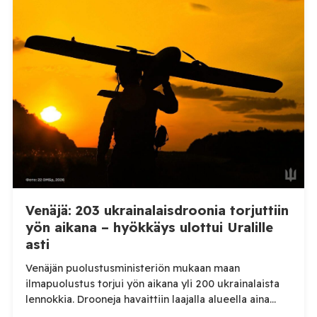
kertoi perjantaiaamuna 7. elokuuta julkaisemassaan
Telegram-päivityksessä, että Venäjän joukot
hyökkäsivät yön aikana yli 20 kertaa viidelle alueelle.
Nikopolin alueella iskuja kohdistui Nikopolin
kaupunkiin sekä […]
Venäjä: 203 ukrainalaisdroonia torjuttiin
yön aikana – hyökkäys ulottui Uralille
asti
Venäjän puolustusministeriön mukaan maan
ilmapuolustus torjui yön aikana yli 200 ukrainalaista
lennokkia. Drooneja havaittiin laajalla alueella aina
Uralille asti. Venäjän puolustusministeriön virallisen