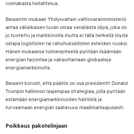
voimakasta heilahtelua.
Bessentin mukaan Yhdysvaltain valtiovarainministeriö
antaa väliaikaisen luvan ostaa venäläistä öljyä, joka on
jo tuotettu ja markkinoilla mutta ei tällä hetkellä löydä
ostajia logististen tai rahoituksellisten esteiden vuoksi.
Hänen mukaansa toimenpiteellä pyritään lisäämään
energian tarjontaa ja vakauttamaan globaaleja
energiamarkkinoita.
Bessent korosti, että päätös on osa presidentti Donald
Trumpin hallinnon laajempaa strategiaa, jolla pyritään
estämään energiamarkkinoiden häiriöitä ja
turvaamaan energian saatavuus maailmanlaajuisesti.
Poikkeus pakotelinjaan