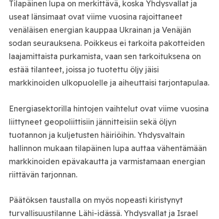
Tilapäinen lupa on merkittävä, koska Yhdysvallat ja
useat länsimaat ovat viime vuosina rajoittaneet
venäläisen energian kauppaa Ukrainan ja Venäjän
sodan seurauksena. Poikkeus ei tarkoita pakotteiden
laajamittaista purkamista, vaan sen tarkoituksena on
estää tilanteet, joissa jo tuotettu öljy jäisi
markkinoiden ulkopuolelle ja aiheuttaisi tarjontapulaa.
Energiasektorilla hintojen vaihtelut ovat viime vuosina
liittyneet geopoliittisiin jännitteisiin sekä öljyn
tuotannon ja kuljetusten häiriöihin. Yhdysvaltain
hallinnon mukaan tilapäinen lupa auttaa vähentämään
markkinoiden epävakautta ja varmistamaan energian
riittävän tarjonnan.
Päätöksen taustalla on myös nopeasti kiristynyt
turvallisuustilanne Lähi-idässä. Yhdysvallat ja Israel