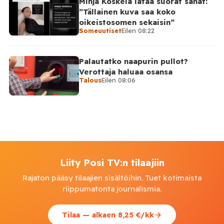
Minja Koskela lataa suorat sanat:
”Tällainen kuva saa koko
oikeistosomen sekaisin”
Someuutiset
Eilen 08:22
Palautatko naapurin pullot?
Verottaja haluaa osansa
Talous
Eilen 08:06
Liity Posi TV:n tilaajiin
Rajaton pääsy tilaajien sisältöihin. Tuet kotimaista
riippumatonta journalismia.
Tilaa — alkaen 8,25 €/kk