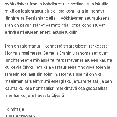
hyökkäsivät Iraniin kohdistetuilla sotilaallisilla iskuilla,
mikä on laajentanut alueellista konfliktia ja lisännyt
jännitteitä Persianlahdella. Hyökkäysten seurauksena
Iran on käynnistänyt vastatoimia, jotka kohdistuvat
erityisesti alueen energiakuljetuksiin.
Iran on rajoittanut liikennettä strategisesti tärkeässä
Hormuzinsalmessa. Samalla Iranin viranomaiset ovat
ilmoittaneet estävänsä tai tarkastavansa alueen kautta
kulkevia öljykuljetuksia vastauksena Yhdysvaltojen ja
Israelin sotilaallisiin toimiin. Hormuzinsalmi on yksi
maailman tärkeimmistä energiakuljetusreiteistä, ja sen
kautta kulkee normaalisti merkittävä osa globaalista
meritse kuljetettavasta öljystä.
Toimittaja
Juha Korhonen