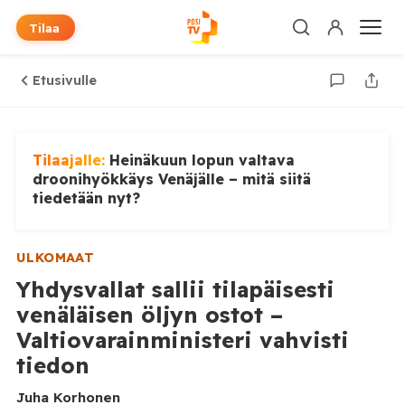
Tilaa
Etusivulle
Tilaajalle:
Heinäkuun lopun valtava
droonihyökkäys Venäjälle – mitä siitä
tiedetään nyt?
ULKOMAAT
Yhdysvallat sallii tilapäisesti
venäläisen öljyn ostot –
Valtiovarainministeri vahvisti
tiedon
Juha Korhonen