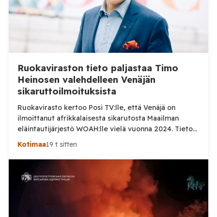
Ruokaviraston tieto paljastaa Timo
Heinosen valehdelleen Venäjän
sikaruttoilmoituksista
Ruokavirasto kertoo Posi TV:lle, että Venäjä on
ilmoittanut afrikkalaisesta sikarutosta Maailman
eläintautijärjestö WOAH:lle vielä vuonna 2024. Tieto
haastaa kokoomuksen kansanedustaja Timo Heinosen
Kotimaa
19 t sitten
(kok.) esittämän väitteen Venäjän
sikaruttoilmoituksista. Suomi on puolestaan
ilmoittanut tuoreesta Virolahden tapauksesta sekä
WOAH:n kautta että suoraan Venäjän
eläinlääkintäviranomaisille. Ruokavirasto kertoi Posi
TV:lle tarkempia tietoja Suomen ensimmäisestä
afrikkalaisen sikaruton tapauksesta sekä