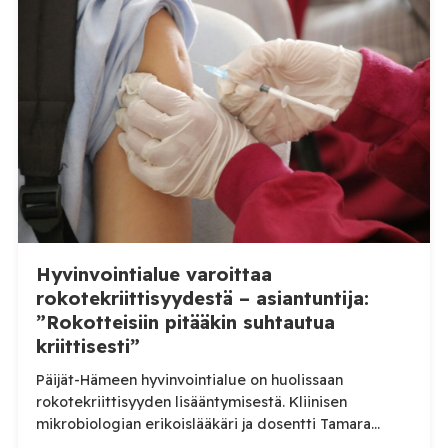
Hyvinvointialue varoittaa
rokotekriittisyydestä – asiantuntija:
”Rokotteisiin pitääkin suhtautua
kriittisesti”
Päijät-Hämeen hyvinvointialue on huolissaan
rokotekriittisyyden lisääntymisestä. Kliinisen
mikrobiologian erikoislääkäri ja dosentti Tamara
Tuuminen pitää ihmisten lisääntynyttä kriittisyyttä