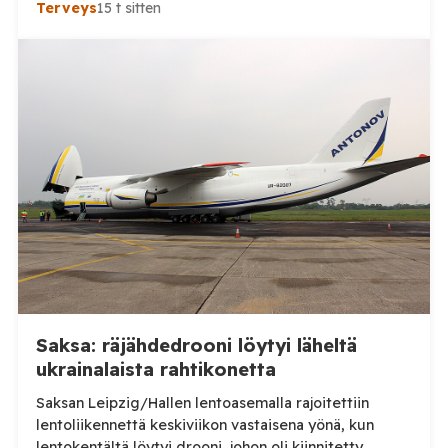
Terveys
15 t sitten
myönteisenä kehityksenä. Aluehallituksen jäsen Ville-
Veikko Elomaa puolestaan kaipaa huolen tueksi
tarkempia tilastoja eikä pidä nykytilannetta erityisen
huolestuttavana. Päijät-Hämeen hyvinvointialue
kertoi heinäkuussa julkaisemassaan tiedotteessa,
että neuvoloissa ja kouluterveydenhuollossa on
havaittu merkkejä kasvavasta rokotekriittisyydestä.
Hyvinvointialueen mukaan rokotteiden
tarpeellisuudesta keskustellaan erityisesti […]
Saksa: räjähdedrooni löytyi läheltä
ukrainalaista rahtikonetta
Saksan Leipzig/Hallen lentoasemalla rajoitettiin
lentoliikennettä keskiviikon vastaisena yönä, kun
lentokentältä löytyi drooni, johon oli kiinnitetty