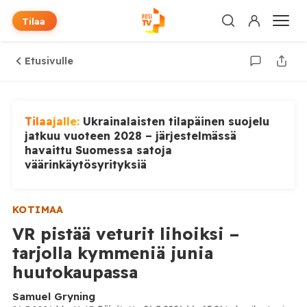
Tilaa
Etusivulle
Tilaajalle:
Ukrainalaisten tilapäinen suojelu
jatkuu vuoteen 2028 – järjestelmässä
havaittu Suomessa satoja
väärinkäytösyrityksiä
KOTIMAA
VR pistää veturit lihoiksi –
tarjolla kymmeniä junia
huutokaupassa
Samuel Gryning