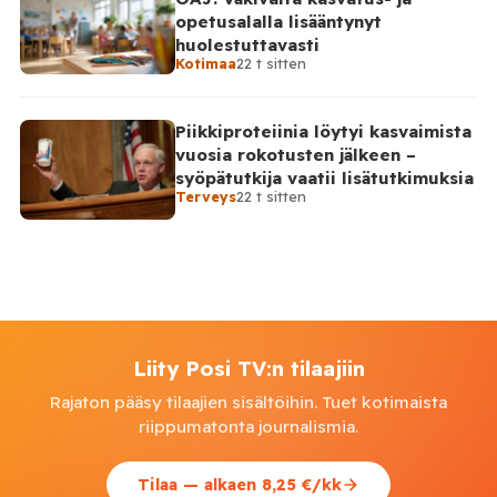
opetusalalla lisääntynyt
huolestuttavasti
Kotimaa
22 t sitten
Piikkiproteiinia löytyi kasvaimista
vuosia rokotusten jälkeen –
syöpätutkija vaatii lisätutkimuksia
Terveys
22 t sitten
Liity Posi TV:n tilaajiin
Rajaton pääsy tilaajien sisältöihin. Tuet kotimaista
riippumatonta journalismia.
Tilaa — alkaen 8,25 €/kk