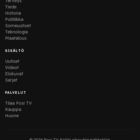
Terveys
Tiede
Historia
Politiikka
Someuutiset
Teknologia
Maatalous
SISÄLTÖ
Uutiset
Videot
Elokuvat
Sarjat
PALVELUT
Tilaa Posi TV
Kauppa
Huone
© 2026 Posi TV. Kaikki oikeudet pidätetään.