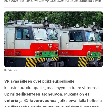
26.5.2026 klo 11:45
·
Päivitetty 26.5.2026 klo 13:26
·
Lukuaika 1 min
Kuva: VR
VR
avaa jälleen ovet poikkeukselliselle
kalustohuutokaupalle, jossa myyntiin tulee yhteensä
82 raideliikenteen ajoneuvoa.
Mukana on
41
veturia
ja
41 tavaravaunua
, jotka eivät tällä hetkellä