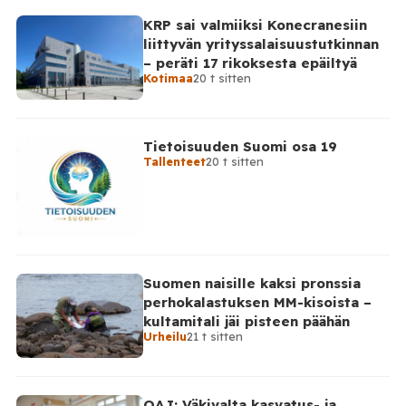
KRP sai valmiiksi Konecranesiin
liittyvän yrityssalaisuustutkinnan
– peräti 17 rikoksesta epäiltyä
Kotimaa
20 t sitten
Tietoisuuden Suomi osa 19
Tallenteet
20 t sitten
Suomen naisille kaksi pronssia
perhokalastuksen MM-kisoista –
kultamitali jäi pisteen päähän
Urheilu
21 t sitten
OAJ: Väkivalta kasvatus- ja