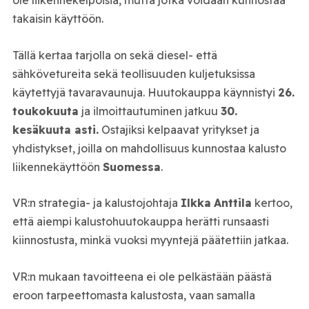
ole liikennekelpoisia, mutta jotka voidaan kunnostaa
takaisin käyttöön.
Tällä kertaa tarjolla on sekä diesel- että
sähkövetureita sekä teollisuuden kuljetuksissa
käytettyjä tavaravaunuja. Huutokauppa käynnistyi
26.
toukokuuta
ja ilmoittautuminen jatkuu
30.
kesäkuuta asti.
Ostajiksi kelpaavat yritykset ja
yhdistykset, joilla on mahdollisuus kunnostaa kalusto
liikennekäyttöön
Suomessa
.
VR:n strategia- ja kalustojohtaja
Ilkka
Anttila
kertoo,
että aiempi kalustohuutokauppa herätti runsaasti
kiinnostusta, minkä vuoksi myyntejä päätettiin jatkaa.
VR:n mukaan tavoitteena ei ole pelkästään päästä
eroon tarpeettomasta kalustosta, vaan samalla