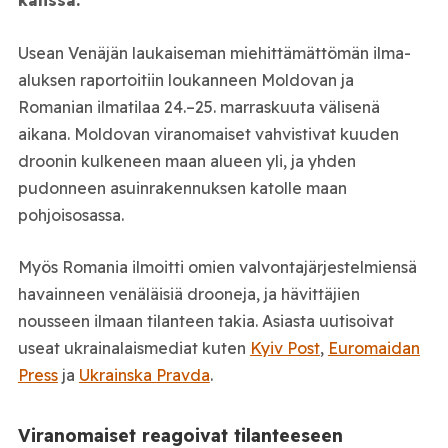
Usean Venäjän laukaiseman miehittämättömän ilma-
aluksen raportoitiin loukanneen Moldovan ja
Romanian ilmatilaa 24.–25. marraskuuta välisenä
aikana. Moldovan viranomaiset vahvistivat kuuden
droonin kulkeneen maan alueen yli, ja yhden
pudonneen asuinrakennuksen katolle maan
pohjoisosassa.
Myös Romania ilmoitti omien valvontajärjestelmiensä
havainneen venäläisiä drooneja, ja hävittäjien
nousseen ilmaan tilanteen takia. Asiasta uutisoivat
useat ukrainalaismediat kuten
Kyiv Post
,
Euromaidan
Press
ja
Ukrainska Pravda
.
Viranomaiset reagoivat tilanteeseen