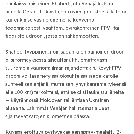
iranilaisvalmisteinen Shahed, jota Venäjä kutsuu
nimellä Geran. Julkaistujen kuvien perusteella laite on
kuitenkin selvästi pienempi ja kevyempi:
todennäköisesti vaahtomuovirakenteinen FPV- tai
tiedusteludrooni, jossa on sähkömoottori.
Shahed-tyyppinen, noin sadan kilon painoinen drooni
olisi törmäyksessä aiheuttanut huomattavasti
suurempia vaurioita ilman räjähdettäkin. Kevyt FPV-
drooni voi taas tietyissä olosuhteissa jäädä katolle
suhteellisen ehjänä, mutta sen lyhyt kantama (yleensä
alle 100 km) tarkoittaisi, että se olisi laukaistu läheltä
— käytännössä Moldovan tai läntisen Ukrainan
alueelta. Lähimmät Venäjän hallitsemat alueet
sijaitsevat satojen kilometrien päässä.
Kuvissa erottuva pystyvakaajaan spray-maalattu Z-