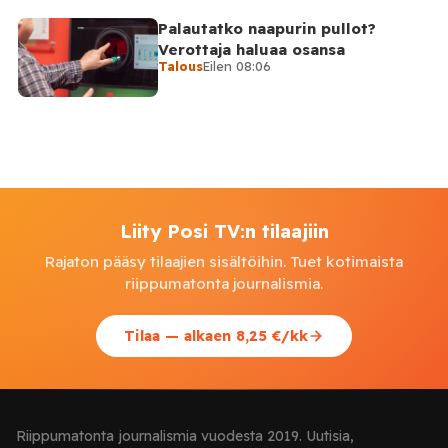
Palautatko naapurin pullot?
Verottaja haluaa osansa
Talous
Eilen 08:06
Liity Posi TV:n tilaajiin
Rajaton pääsy tilaajien sisältöihin. Tuet kotimaista
riippumatonta journalismia.
Tilaa — alkaen 8,25 €/kk
Riippumatonta journalismia vuodesta 2019. Uutisia,