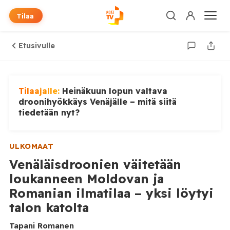
Tilaa
Etusivulle
Tilaajalle:
Heinäkuun lopun valtava
droonihyökkäys Venäjälle – mitä siitä
tiedetään nyt?
ULKOMAAT
Venäläisdroonien väitetään
loukanneen Moldovan ja
Romanian ilmatilaa – yksi löytyi
talon katolta
Tapani Romanen