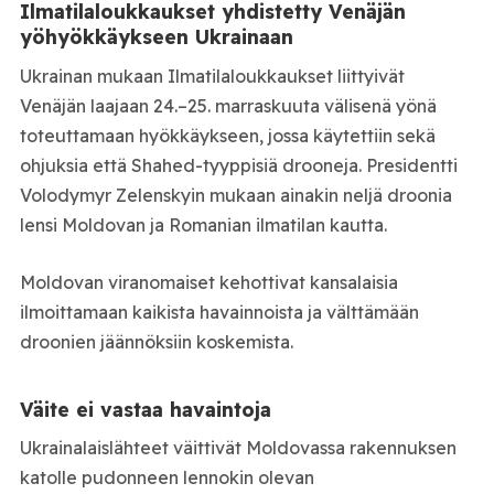
Ilmatilaloukkaukset yhdistetty Venäjän
yöhyökkäykseen Ukrainaan
Ukrainan mukaan Ilmatilaloukkaukset liittyivät
Venäjän laajaan 24.–25. marraskuuta välisenä yönä
toteuttamaan hyökkäykseen, jossa käytettiin sekä
ohjuksia että Shahed-tyyppisiä drooneja. Presidentti
Volodymyr Zelenskyin mukaan ainakin neljä droonia
lensi Moldovan ja Romanian ilmatilan kautta.
Moldovan viranomaiset kehottivat kansalaisia
ilmoittamaan kaikista havainnoista ja välttämään
droonien jäännöksiin koskemista.
Väite ei vastaa havaintoja
Ukrainalaislähteet väittivät Moldovassa rakennuksen
katolle pudonneen lennokin olevan