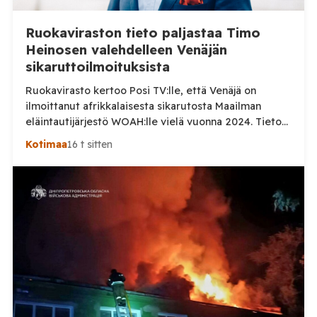
Ruokaviraston tieto paljastaa Timo
Heinosen valehdelleen Venäjän
sikaruttoilmoituksista
Ruokavirasto kertoo Posi TV:lle, että Venäjä on
ilmoittanut afrikkalaisesta sikarutosta Maailman
eläintautijärjestö WOAH:lle vielä vuonna 2024. Tieto
haastaa kokoomuksen kansanedustaja Timo Heinosen
Kotimaa
16 t sitten
(kok.) esittämän väitteen Venäjän
sikaruttoilmoituksista. Suomi on puolestaan
ilmoittanut tuoreesta Virolahden tapauksesta sekä
WOAH:n kautta että suoraan Venäjän
eläinlääkintäviranomaisille. Ruokavirasto kertoi Posi
TV:lle tarkempia tietoja Suomen ensimmäisestä
afrikkalaisen sikaruton tapauksesta sekä
eläintautitietojen vaihdosta […]