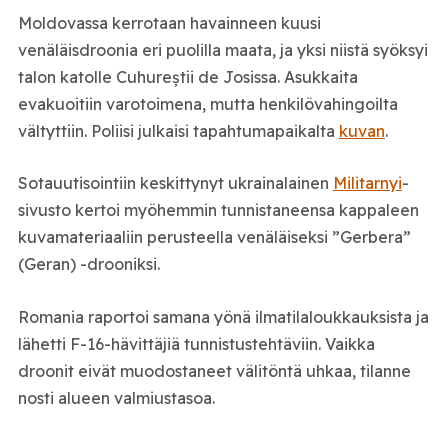
Moldovassa kerrotaan havainneen kuusi
venäläisdroonia eri puolilla maata, ja yksi niistä syöksyi
talon katolle Cuhureștii de Josissa. Asukkaita
evakuoitiin varotoimena, mutta henkilövahingoilta
vältyttiin. Poliisi julkaisi tapahtumapaikalta
kuvan
.
Sotauutisointiin keskittynyt ukrainalainen
Militarnyi
-
sivusto kertoi myöhemmin tunnistaneensa kappaleen
kuvamateriaaliin perusteella venäläiseksi ”Gerbera”
(Geran) -drooniksi.
Romania raportoi samana yönä ilmatilaloukkauksista ja
lähetti F-16-hävittäjiä tunnistustehtäviin. Vaikka
droonit eivät muodostaneet välitöntä uhkaa, tilanne
nosti alueen valmiustasoa.