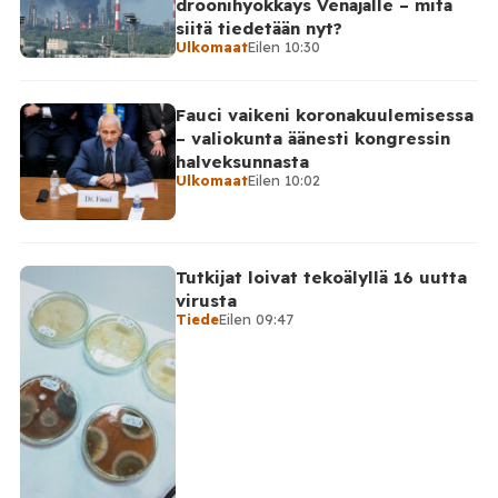
droonihyökkäys Venäjälle – mitä
Ministeriön ilmoitus koskee aikaväliä kello 20–08
siitä tiedetään nyt?
Moskovan aikaa. Ministeriön mukaan drooneja
Ulkomaat
Eilen 10:30
torjuttiin […]
Fauci vaikeni koronakuulemisessa
– valiokunta äänesti kongressin
halveksunnasta
Ulkomaat
Eilen 10:02
Tutkijat loivat tekoälyllä 16 uutta
virusta
Tiede
Eilen 09:47