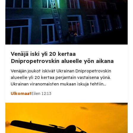
Venäjä iski yli 20 kertaa
Dnipropetrovskin alueelle yön aikana
Venäjän joukot iskivät Ukrainan Dnipropetrovskin
alueelle yli 20 kertaa perjantain vastaisena yönä.
Ukrainan viranomaisten mukaan iskuja tehtiin
drooneilla ja tykistöllä viidelle eri alueelle.
Ulkomaat
Eilen 12:13
Henkilövahingoilta vältyttiin. Dnipropetrovskin
alueellisen sotilashallinnon johtaja Oleksandr Hanzha
kertoi perjantaiaamuna 7. elokuuta julkaisemassaan
Telegram-päivityksessä, että Venäjän joukot
hyökkäsivät yön aikana yli 20 kertaa viidelle alueelle.
Nikopolin alueella iskuja kohdistui Nikopolin