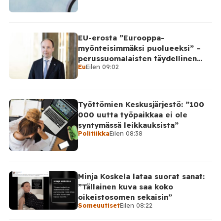
EU-erosta ”Eurooppa-
myönteisimmäksi puolueeksi” –
perussuomalaisten täydellinen
Eu
Eilen 09:02
takinkääntö
Työttömien Keskusjärjestö: ”100
000 uutta työpaikkaa ei ole
syntymässä leikkauksista”
Politiikka
Eilen 08:38
Minja Koskela lataa suorat sanat:
”Tällainen kuva saa koko
oikeistosomen sekaisin”
Someuutiset
Eilen 08:22