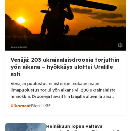
kaupunkiin sekä […]
Venäjä: 203 ukrainalaisdroonia torjuttiin
yön aikana – hyökkäys ulottui Uralille
asti
Venäjän puolustusministeriön mukaan maan
ilmapuolustus torjui yön aikana yli 200 ukrainalaista
lennokkia. Drooneja havaittiin laajalla alueella aina
Uralille asti. Venäjän puolustusministeriön virallisen
Ulkomaat
Eilen 11:35
ilmoituksen mukaan ilmapuolustus sieppasi ja tuhosi
yhteensä 203 ukrainalaista kiinteäsiipistä
miehittämätöntä ilma-alusta torstai-illan 6. elokuuta
Heinäkuun lopun valtava
ja perjantaiaamun 7. elokuuta välisenä aikana.