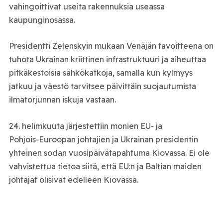
vahingoittivat useita rakennuksia useassa
kaupunginosassa.
Presidentti Zelenskyin mukaan Venäjän tavoitteena on
tuhota Ukrainan kriittinen infrastruktuuri ja aiheuttaa
pitkäkestoisia sähkökatkoja, samalla kun kylmyys
jatkuu ja väestö tarvitsee päivittäin suojautumista
ilmatorjunnan iskuja vastaan.
24. helimkuuta järjestettiin monien EU‑ ja
Pohjois‑Euroopan johtajien ja Ukrainan presidentin
yhteinen sodan vuosipäivätapahtuma Kiovassa. Ei ole
vahvistettua tietoa siitä, että EU:n ja Baltian maiden
johtajat olisivat edelleen Kiovassa.