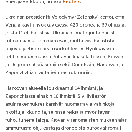
energiaverkkoon, uutisoi
Reuters
.
Ukrainan presidentti Volodymyr Zelenskyí kertoi, että
Venäjä käytti hyökkäyksessä 420 dronea ja 39 ohjusta,
joista 11 oli ballistisia. Ukrainan ilmatorjunta onnistui
tuhoamaan suurimman osan, mutta viisi ballistista
ohjusta ja 46 dronea osui kohteisiin. Hyökkäyksiä
tehtiin muun muassa Poltavan kaasulaitoksiin, Kiovan
ja Dnipron sähköasemiin sekä Donetskin, Harkovan ja
Zaporizhzhian rautatieinfrastruktuuriin.
Harkovan alueella loukkaantui 14 ihmistä, ja
Zaporizhiassa ainakin 10 ihmistä. Siviiliväestön
asuinrakennukset kärsivät huomattavia vahinkoja:
rikottuja ikkunoita, seinissä reikiä ja myös täysin
tuhoutuneita taloja. Kiovan viranomaisten mukaan alas
ammutuista ohjuksista ja droneeista putoavat romut