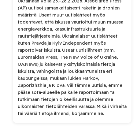
Ukrainaan yöllä 25.–26.2.2026. Associated Press
(AP) uutisoi samankaltaisesti raketin ja dronien
määristä. Useat muut uutislähteet myös
todentavat, että iskussa vaurioitui muun muassa
energiaverkkoa, kaasuinfrastruktuuria ja
rautatiejärjestelmiä. Ukrainalaiset uutislähteet
kuten Pravda ja Kyiv Independent myös
raportoivat iskuista. Useat uutislähteet (mm.
Euromaidan Press, The New Voice of Ukraine,
UA.News) julkaisevat yksityiskohtaisia tietoja
iskuista, vahingoista ja loukkaantuneista eri
kaupungeissa, mukaan lukien Harkov,
Zaporizhzhia ja Kiova. Välitämme uutisia, emme
pääse sota-alueelle paikalle raportoimaan tai
tutkimaan tietojen oikeellisuutta ja olemme
ulkomaisten tietolähteiden varassa. Mikäli virheitä
tai vääriä tietoja ilmensi, korjaamme ne.