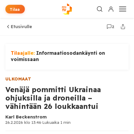
Tilaa
Etusivulle
2
Tilaajalle:
Informaatiosodankäynti on
voimissaan
ULKOMAAT
Venäjä pommitti Ukrainaa
ohjuksilla ja droneilla –
vähintään 26 loukkaantui
Karl Beckenstrom
26.2.2026 klo 13:46
·
Lukuaika 1 min