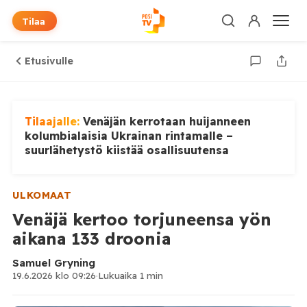
Tilaa
Etusivulle
Tilaajalle:
Venäjän kerrotaan huijanneen
kolumbialaisia Ukrainan rintamalle –
suurlähetystö kiistää osallisuutensa
ULKOMAAT
Venäjä kertoo torjuneensa yön
aikana 133 droonia
Samuel Gryning
19.6.2026 klo 09:26
·
Lukuaika 1 min