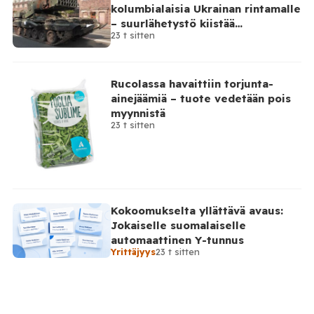
kolumbialaisia Ukrainan rintamalle
– suurlähetystö kiistää
23 t sitten
osallisuutensa
Rucolassa havaittiin torjunta-
ainejäämiä – tuote vedetään pois
myynnistä
23 t sitten
Kokoomukselta yllättävä avaus:
Jokaiselle suomalaiselle
automaattinen Y-tunnus
Yrittäjyys
23 t sitten