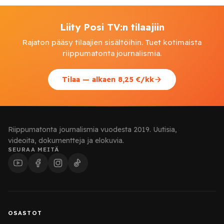
Liity Posi TV:n tilaajiin
Rajaton pääsy tilaajien sisältöihin. Tuet kotimaista
riippumatonta journalismia.
Tilaa — alkaen 8,25 €/kk
Riippumatonta journalismia vuodesta 2019. Uutisia,
videoita, dokumentteja ja elokuvia.
SEURAA MEITÄ
OSASTOT