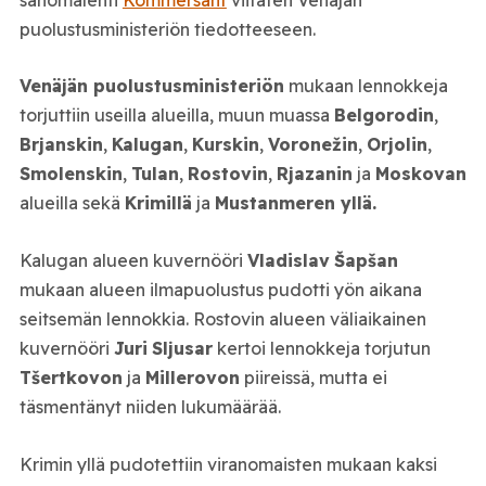
puolustusministeriön tiedotteeseen.
Venäjän puolustusministeriön
mukaan lennokkeja
torjuttiin useilla alueilla, muun muassa
Belgorodin
,
Brjanskin
,
Kalugan
,
Kurskin
,
Voronežin
,
Orjolin
,
Smolenskin
,
Tulan
,
Rostovin
,
Rjazanin
ja
Moskovan
alueilla sekä
Krimillä
ja
Mustanmeren yllä.
Kalugan alueen kuvernööri
Vladislav
Šapšan
mukaan alueen ilmapuolustus pudotti yön aikana
seitsemän lennokkia. Rostovin alueen väliaikainen
kuvernööri
Juri
Sljusar
kertoi lennokkeja torjutun
Tšertkovon
ja
Millerovon
piireissä, mutta ei
täsmentänyt niiden lukumäärää.
Krimin yllä pudotettiin viranomaisten mukaan kaksi