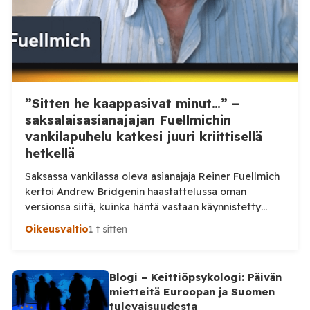
”Sitten he kaappasivat minut…” –
saksalaisasianajajan Fuellmichin
vankilapuhelu katkesi juuri kriittisellä
hetkellä
Saksassa vankilassa oleva asianajaja Reiner Fuellmich
kertoi Andrew Bridgenin haastattelussa oman
versionsa siitä, kuinka häntä vastaan käynnistetty
rikosprosessi sai alkunsa. Juuri kun Fuellmich pääsi
Oikeusvaltio
1 t sitten
kertomuksessaan pidätykseensä, puhelinyhteys
katkesi. Bridgenin mukaan ajankohta herätti
kysymyksiä. Saksalaisen asianajajan Reiner Fuellmichin
Blogi – Keittiöpsykologi: Päivän
ja Britannian entisen kansanedustajan Andrew
mietteitä Euroopan ja Suomen
Bridgenin välinen vankilapuhelu sai dramaattisen
tulevaisuudesta