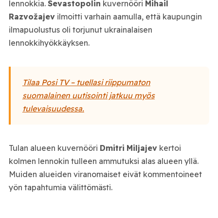
lennokkia.
Sevastopolin
kuvernööri
Mihail
Razvožajev
ilmoitti varhain aamulla, että kaupungin
ilmapuolustus oli torjunut ukrainalaisen
lennokkihyökkäyksen.
Tilaa Posi TV – tuellasi riippumaton
suomalainen uutisointi jatkuu myös
tulevaisuudessa.
Tulan alueen kuvernööri
Dmitri
Miljajev
kertoi
kolmen lennokin tulleen ammutuksi alas alueen yllä.
Muiden alueiden viranomaiset eivät kommentoineet
yön tapahtumia välittömästi.