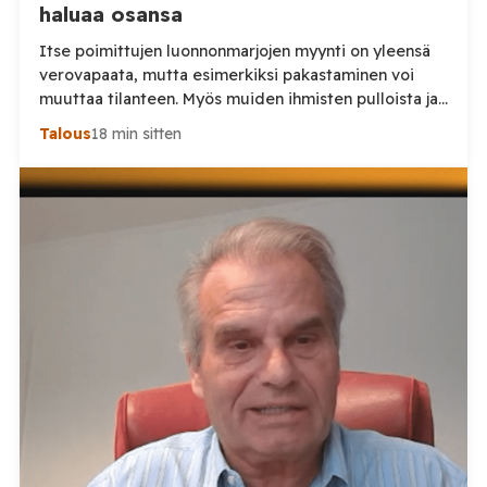
haluaa osansa
Itse poimittujen luonnonmarjojen myynti on yleensä
verovapaata, mutta esimerkiksi pakastaminen voi
muuttaa tilanteen. Myös muiden ihmisten pulloista ja
tölkeistä saadut panttirahat ovat veronalaista
Talous
18 min sitten
ansiotuloa, muistuttaa Keskuskauppakamari. Kesän
marjastuskauden ollessa parhaimmillaan moni
suomalainen hankkii lisätuloja myymällä itse
poimimiaan marjoja tai palauttamalla pulloja ja
tölkkejä. Keskuskauppakamarin mukaan näihin
liittyvät verosäännöt eivät kuitenkaan ole kaikille
tuttuja. Tilaa Posi […]