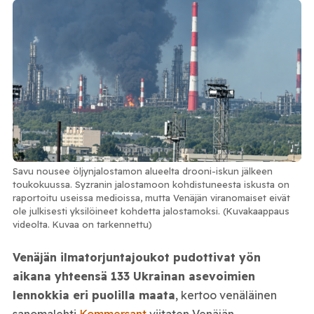
Savu nousee öljynjalostamon alueelta drooni-iskun jälkeen
toukokuussa. Syzranin jalostamoon kohdistuneesta iskusta on
raportoitu useissa medioissa, mutta Venäjän viranomaiset eivät
ole julkisesti yksilöineet kohdetta jalostamoksi. (Kuvakaappaus
videolta. Kuvaa on tarkennettu)
Venäjän ilmatorjuntajoukot pudottivat yön
aikana yhteensä 133 Ukrainan asevoimien
lennokkia eri puolilla maata
, kertoo venäläinen
sanomalehti
Kommersant
viitaten Venäjän