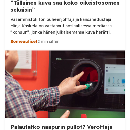
”Tällainen kuva saa koko oikeistosomen
sekaisin”
Vasemmistoliiton puheenjohtaja ja kansanedustaja
Minja Koskela on vastannut sosiaalisessa mediassa
”kohuun”, jonka hänen julkaisemansa kuva herätti
valtiovarainministeri Riikka Purran budjettiesityksen
Someuutiset
2 min sitten
kommentoinnin yhteydessä. Tilaa Posi TV –
tuellasi riippumaton suomalainen uutisointi jatkuu
myös tulevaisuudessa. Koskela kertoo julkaisseensa
kuvan alun perin siksi, että oli budjettiin yhtä
tyytymätön kuin ilmeensä kuvassa. Hänen mukaansa
osa kommentoijista piti kuvaa liian paljastavana ja […]
Palautatko naapurin pullot? Verottaja