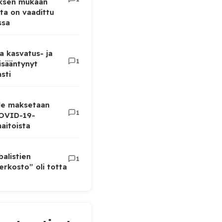
uksen mukaan
ta on vaadittu
ssa
a kasvatus- ja
1
lisääntynyt
sti
lle maksetaan
1
COVID-19-
aitoista
balistien
1
rkosto” oli totta