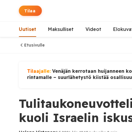
Tilaa
Uutiset
Maksulliset
Videot
Elokuva
Etusivulle
Tilaajalle:
Venäjän kerrotaan huijanneen ko
rintamalle – suurlähetystö kiistää osallisu
Tulitaukoneuvottel
kuoli Israelin isk