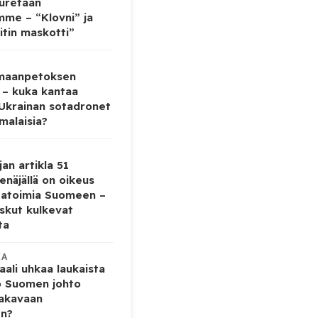
auretaan
mme – “Klovni” ja
itin maskotti”
 maanpetoksen
 – kuka kantaa
 Ukrainan sotadronet
malaisia?
jan artikla 51
enäjällä on oikeus
tatoimia Suomeen –
iskut kulkevat
ta
KA
ali uhkaa laukaista
o Suomen johto
vakavaan
en?