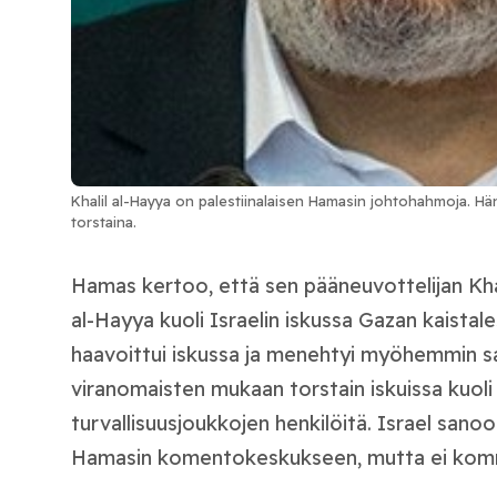
Khalil al-Hayya on palestiinalaisen Hamasin johtohahmoja. Hä
torstaina.
Hamas kertoo, että sen pääneuvottelijan Kha
al-Hayya kuoli Israelin iskussa Gazan kaista
haavoittui iskussa ja menehtyi myöhemmin sai
viranomaisten mukaan torstain iskuissa kuol
turvallisuusjoukkojen henkilöitä. Israel sano
Hamasin komentokeskukseen, mutta ei kom