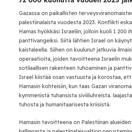
72 000 kuollutta vuoden 2023 jäl
Gazassa on paikallisten terveysviranomaiste
palestiinalaista vuodesta 2023. Konflikti esk
Hamas hyökkäsi Israeliin, jolloin kuoli 1 200 i
panttivangeiksi. Siitä lähtien Israel on käyny
kaistaleella. Siihen on kuulunut jatkuvia ilma
operaatioita, joiden tavoitteena Israelin mu
sotilaallisen rakenteen tuhoaminen ja pantti
Israel kiistää osan vastuusta ja korostaa, et
Hamasin kohteisiin, kun taas Gazan viranoma
kymmenistä tuhansista siviiliuhreista. laajasta 
tuhosta ja humanitaarisesta kriisistä.
Hamasin tavoitteena on Palestiinan alueiden
hallinnasta ja palestiinalaisvaltion perustami