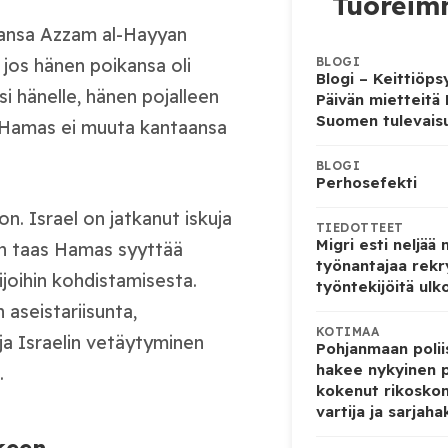
Tuoreimm
ansa Azzam al-Hayyan
jos hänen poikansa oli
BLOGI
Blogi – Keittiöps
si hänelle, hänen pojalleen
Päivän mietteitä
Suomen tulevais
Hamas
ei muuta kantaansa
BLOGI
Perhosefekti
n. Israel on jatkanut iskuja
TIEDOTTEET
Migri esti neljää
kun taas Hamas syyttää
työnantajaa rekr
ijoihin kohdistamisesta.
työntekijöitä ulk
aseistariisunta,
KOTIMAA
ja Israelin vetäytyminen
Pohjanmaan poliis
hakee nykyinen p
.
kokenut rikoskom
vartija ja sarjaha