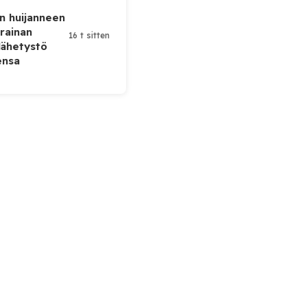
n huijanneen
krainan
16 t sitten
lähetystö
ensa