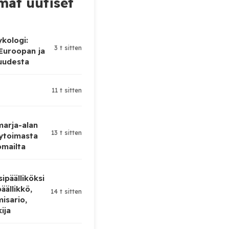
at uutiset
ykologi:
3 t sitten
 Euroopan ja
uudesta
11 t sitten
 marja-alan
13 t sitten
ytoimasta
omailta
ipäälliköksi
äällikkö,
14 t sitten
isario,
kija