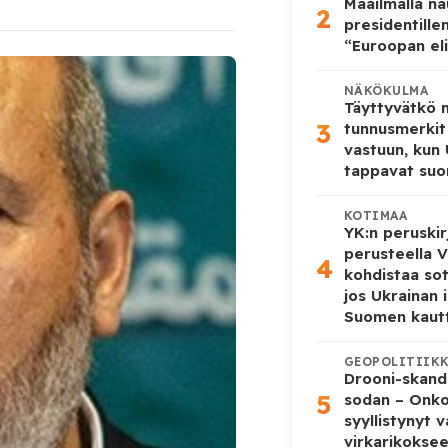
Maailmalla n
2
presidentille
“Euroopan eli
NÄKÖKULMA
Täyttyvätkö
3
tunnusmerkit
vastuun, kun
tappavat suo
KOTIMAA
YK:n peruskir
perusteella V
4
kohdistaa so
jos Ukrainan 
Suomen kaut
GEOPOLITIIK
Drooni-skanda
5
sodan – Onk
syyllistynyt 
virkarikokse