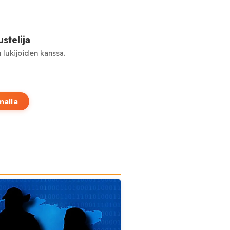
stelija
 lukijoiden kanssa.
malla