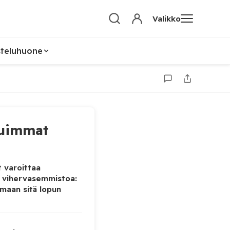
Valikko
steluhuone
uimmat
 varoittaa
 vihervasemmistoa:
maan sitä lopun