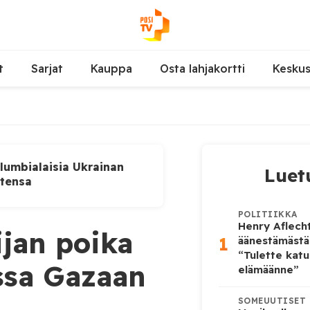
t
Sarjat
Kauppa
Osta lahjakortti
Kesku
lumbialaisia Ukrainan
Luet
utensa
POLITIIKKA
Henry Aflecht
ijan poika
1
äänestämästä
“Tulette katu
ussa Gazaan
elämäänne”
SOMEUUTISET