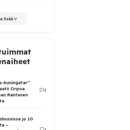
a lisää
tuimmat
naiheet
as-kuningatar”
aatii Orpoa
2
aan Rantasen
ta
sbussissa jo 10
ta –
1