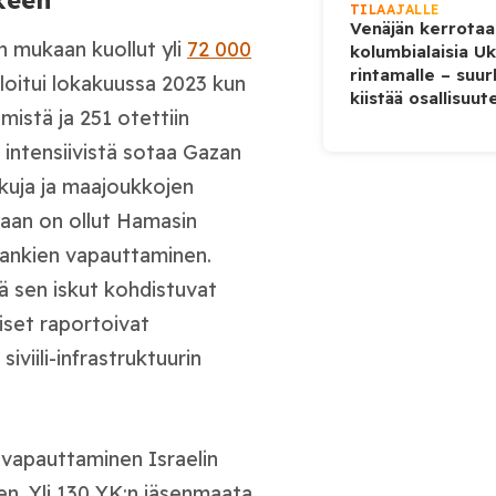
keen
TILAAJALLE
Venäjän kerrotaa
n mukaan kuollut yli
72 000
kolumbialaisia U
rintamalle – suur
aloitui lokakuussa 2023 kun
kiistää osallisuut
hmistä ja 251 otettiin
t intensiivistä sotaa Gazan
iskuja ja maajoukkojen
kaan on ollut Hamasin
vankien vapauttaminen.
tä sen iskut kohdistuvat
iset raportoivat
siviili-infrastruktuurin
 vapauttaminen Israelin
nen. Yli 130 YK:n jäsenmaata