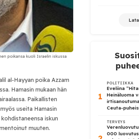
Lata
Suosi
nen poikansa kuoli Israelin iskussa
puhee
lil al-Hayyan poika Azzam
POLITIIKKA
Eveliina ”Hit
lessa. Hamasin mukaan hän
1
Heinäluoma v
raalassa. Paikallisten
irtisanoutum
Ceuta-puheis
i myös useita Hamasin
o kohdistaneensa iskun
TERVEYS
Verenluovutu
mentoinut muuten.
000 luovutus
2