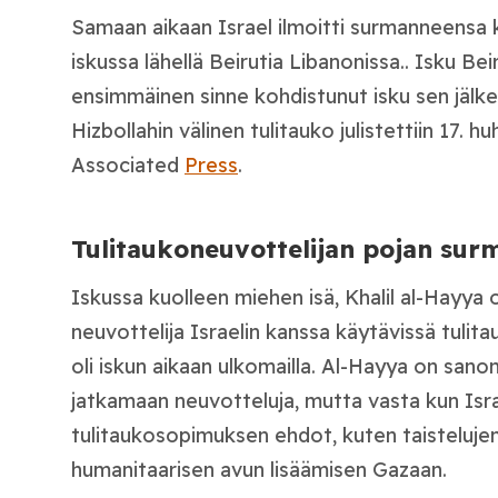
Samaan aikaan Israel ilmoitti surmanneensa k
iskussa lähellä Beirutia Libanonissa.. Isku Beiru
ensimmäinen sinne kohdistunut isku sen jälkee
Hizbollahin välinen tulitauko julistettiin 17. h
Associated
Press
.
Tulitaukoneuvottelijan pojan surm
Iskussa kuolleen miehen isä, Khalil al-Hayya
neuvottelija Israelin kanssa käytävissä tulit
oli iskun aikaan ulkomailla. Al-Hayya on san
jatkamaan neuvotteluja, mutta vasta kun Isr
tulitaukosopimuksen ehdot, kuten taisteluje
humanitaarisen avun lisäämisen Gazaan.