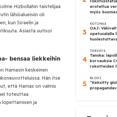
rokotusstat
olme Hizbollahin taistelijaa
eroteltua ver
myös Suome
tin lähiöalueisiin oli
n, kun Israelin ja
KOTIMAA
OAJ: Väkivalt
uhtikuuta. Asiasta uutisoi
3
opetusalalla 
huolestuttava
TERVEYS
Tanska: lapsi
a- bensaa liekkeihin
4
korvauksia 
rokotteiden h
 on Hamasin keskeinen
aukoneuvotteluissa. Hän itse
BLOGI
5
”Keksitty glo
onut, että Hamas on valmis
propagandave
ael toteuttaa
n lopettamisen ja