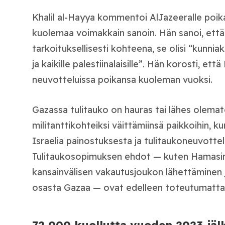
Khalil al-Hayya
kommentoi AlJazeeralle poik
kuolemaa voimakkain sanoin. Hän sanoi, että 
tarkoituksellisesti kohteena, se olisi “kunniak
ja kaikille palestiinalaisille”. Hän korosti, että
neuvotteluissa poikansa kuoleman vuoksi.
Gazassa tulitauko on hauras tai lähes olemato
militanttikohteiksi väittämiinsä paikkoihin, 
Israelia painostuksesta ja tulitaukoneuvottel
Tulitaukosopimuksen ehdot — kuten Hamasin 
kansainvälisen vakautusjoukon lähettäminen 
osasta Gazaa — ovat edelleen toteutumatta