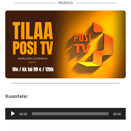
MAINOS
Kuuntele:
Äänitoistin
00:00
00:00