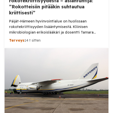
rokotekriittisyydestä – asiantuntija:
”Rokotteisiin pitääkin suhtautua
kriittisesti”
Päijät-Hämeen hyvinvointialue on huolissaan
rokotekriittisyyden lisääntymisestä. Kliinisen
mikrobiologian erikoislääkäri ja dosentti Tamara
Tuuminen pitää ihmisten lisääntynyttä kriittisyyttä
Terveys
14 t sitten
myönteisenä kehityksenä. Aluehallituksen jäsen Ville-
Veikko Elomaa puolestaan kaipaa huolen tueksi
tarkempia tilastoja eikä pidä nykytilannetta erityisen
huolestuttavana. Päijät-Hämeen hyvinvointialue
kertoi heinäkuussa julkaisemassaan tiedotteessa,
että neuvoloissa ja kouluterveydenhuollossa on
havaittu merkkejä kasvavasta rokotekriittisyydestä.
Hyvinvointialueen mukaan rokotteiden
tarpeellisuudesta keskustellaan erityisesti […]