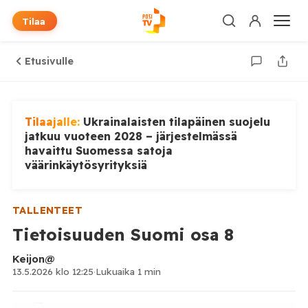
Tilaa
Etusivulle
Tilaajalle:
Ukrainalaisten tilapäinen suojelu
jatkuu vuoteen 2028 – järjestelmässä
havaittu Suomessa satoja
väärinkäytösyrityksiä
TALLENTEET
Tietoisuuden Suomi osa 8
Keijon@
13.5.2026 klo 12:25
·
Lukuaika 1 min