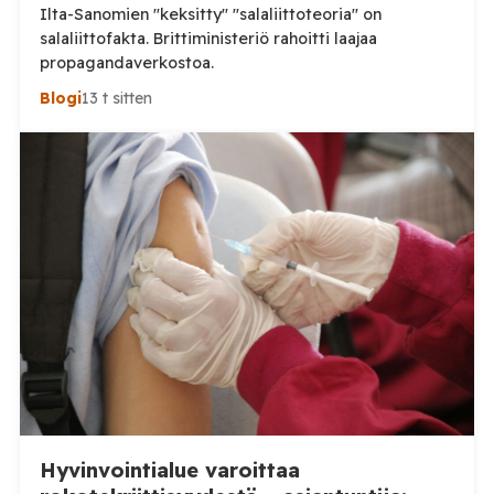
Ilta-Sanomien "keksitty" "salaliittoteoria" on
salaliittofakta. Brittiministeriö rahoitti laajaa
propagandaverkostoa.
Blogi
13 t sitten
Hyvinvointialue varoittaa