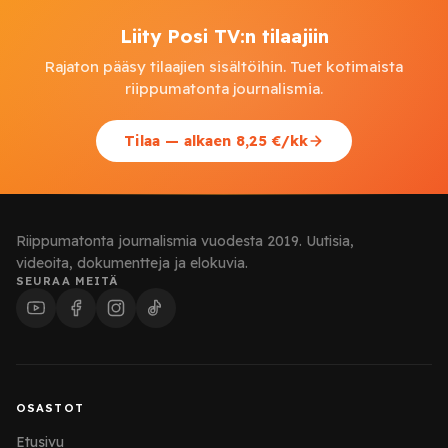
Liity Posi TV:n tilaajiin
Rajaton pääsy tilaajien sisältöihin. Tuet kotimaista
riippumatonta journalismia.
Tilaa — alkaen 8,25 €/kk
Riippumatonta journalismia vuodesta 2019. Uutisia,
videoita, dokumentteja ja elokuvia.
SEURAA MEITÄ
OSASTOT
Etusivu