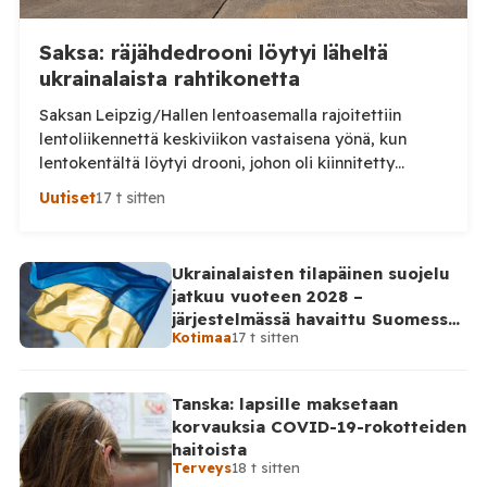
Saksa: räjähdedrooni löytyi läheltä
ukrainalaista rahtikonetta
Saksan Leipzig/Hallen lentoasemalla rajoitettiin
lentoliikennettä keskiviikon vastaisena yönä, kun
lentokentältä löytyi drooni, johon oli kiinnitetty
epäilty räjähdelaite. Saksan viranomaiset tutkivat
Uutiset
17 t sitten
tapausta turvallisuusuhkana ja mahdollisena
sabotaasina, saksalaislehti Bildin mukaan. Laite löytyi
lentoaseman rahtialueelta läheltä ukrainalaista
Ukrainalaisten tilapäinen suojelu
Antonov-rahtikonetta ns. esikentältä. Löytyneessä
jatkuu vuoteen 2028 –
droonissa oli tuntematonta massaa sisältänyt pakkaus
järjestelmässä havaittu Suomessa
sekä sytyttimeksi epäilty osa. Poliisi ei ole
Kotimaa
17 t sitten
satoja väärinkäytösyrityksiä
vahvistanut kaikkia yksityiskohtia, mutta […]
Tanska: lapsille maksetaan
korvauksia COVID-19-rokotteiden
haitoista
Terveys
18 t sitten