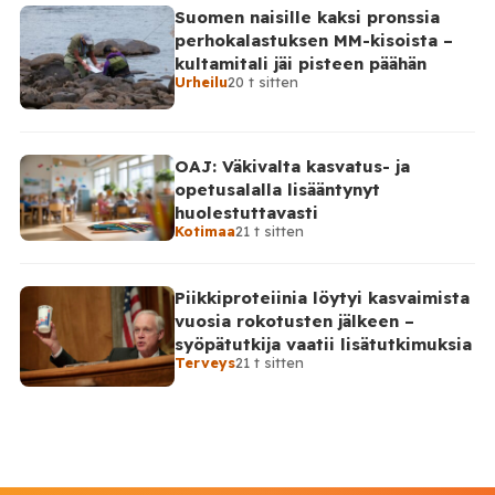
Suomen naisille kaksi pronssia
perhokalastuksen MM-kisoista –
kultamitali jäi pisteen päähän
Urheilu
20 t sitten
OAJ: Väkivalta kasvatus- ja
opetusalalla lisääntynyt
huolestuttavasti
Kotimaa
21 t sitten
Piikkiproteiinia löytyi kasvaimista
vuosia rokotusten jälkeen –
syöpätutkija vaatii lisätutkimuksia
Terveys
21 t sitten