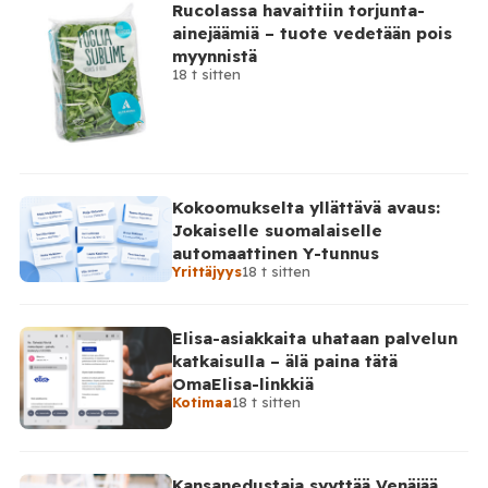
Rucolassa havaittiin torjunta-
ainejäämiä – tuote vedetään pois
myynnistä
18 t sitten
Kokoomukselta yllättävä avaus:
Jokaiselle suomalaiselle
automaattinen Y-tunnus
Yrittäjyys
18 t sitten
Elisa-asiakkaita uhataan palvelun
katkaisulla – älä paina tätä
OmaElisa-linkkiä
Kotimaa
18 t sitten
Kansanedustaja syyttää Venäjää