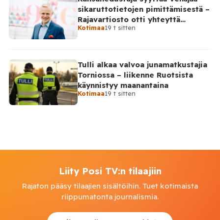
sikaruttotietojen pimittämisestä –
Rajavartiosto otti yhteyttä
Kotimaa
19 t sitten
Venäjälle
Tulli alkaa valvoa junamatkustajia
Torniossa – liikenne Ruotsista
käynnistyy maanantaina
Kotimaa
19 t sitten
Liity Posi TV:n tilaajiin
Rajaton pääsy tilaajien sisältöihin. Tuet kotimaista
riippumatonta journalismia.