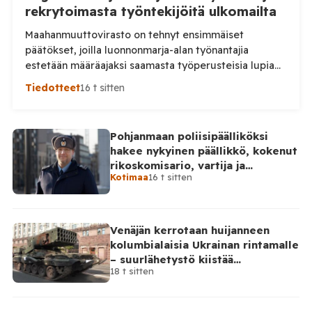
rekrytoimasta työntekijöitä ulkomailta
Maahanmuuttovirasto on tehnyt ensimmäiset
päätökset, joilla luonnonmarja-alan työnantajia
estetään määräajaksi saamasta työperusteisia lupia
ulkomailta rekrytoitaville työntekijöille. Päätösten
Tiedotteet
16 t sitten
taustalla ovat työnantajien toiminnassa havaitut
epäselvyydet ja laiminlyönnit. Maahanmuuttovirasto
on kevään ja kesän 2026 aikana harkinnut lupien
Pohjanmaan poliisipäälliköksi
myöntämisestä pidättäytymistä noin 20
hakee nykyinen päällikkö, kokenut
luonnonmarja-alalla toimivan työnantajan kohdalla.
rikoskomisario, vartija ja
Tilaa Posi TV – tuellasi riippumaton suomalainen
Kotimaa
16 t sitten
sarjahakija
uutisointi jatkuu myös tulevaisuudessa. Yhdelletoista
työnantajalle on lähetetty […]
Venäjän kerrotaan huijanneen
kolumbialaisia Ukrainan rintamalle
– suurlähetystö kiistää
18 t sitten
osallisuutensa