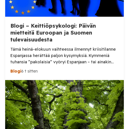
Blogi – Keittiöpsykologi: Päivän
mietteitä Euroopan ja Suomen
tulevaisuudesta
Tämä heinä-elokuun vaihteessa ilmennyt kriisitilanne
Espanjassa herättää paljon kysymyksiä. Kymmeniä
tuhansia ”pakolaisia” vyöryi Espanjaan – tai ainakin
tuhansia, kun en aivan tarkkaa tilannetta tiedä.
Blogi
6 t sitten
Viimeisin tieto, jonka näin oli perjantai-illalta
somepäivityksessä n. 60 000, eli aivan järjetön määrä.
Tämä voi olla yläkanttiin, mutta kuitenkin todella
suuri määrä. (Tosin tilanne on jo ilmeisimmin ohi,
mutta koskaan […]