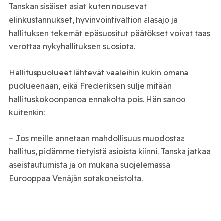
Tanskan sisäiset asiat kuten nousevat
elinkustannukset, hyvinvointivaltion alasajo ja
hallituksen tekemät epäsuositut päätökset voivat taas
verottaa nykyhallituksen suosiota.
Hallituspuolueet lähtevät vaaleihin kukin omana
puolueenaan, eikä Frederiksen sulje mitään
hallituskokoonpanoa ennakolta pois. Hän sanoo
kuitenkin:
– Jos meille annetaan mahdollisuus muodostaa
hallitus, pidämme tietyistä asioista kiinni. Tanska jatkaa
aseistautumista ja on mukana suojelemassa
Eurooppaa Venäjän sotakoneistolta.