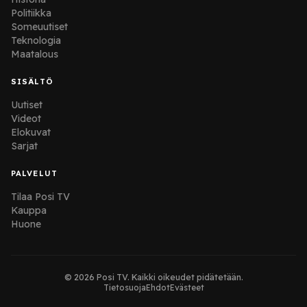
Politiikka
Someuutiset
Teknologia
Maatalous
SISÄLTÖ
Uutiset
Videot
Elokuvat
Sarjat
PALVELUT
Tilaa Posi TV
Kauppa
Huone
© 2026 Posi TV. Kaikki oikeudet pidätetään.
Tietosuoja
Ehdot
Evästeet