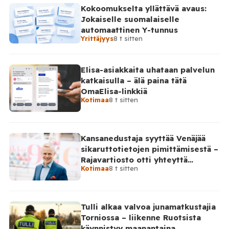
Kokoomukselta yllättävä avaus:
Jokaiselle suomalaiselle
automaattinen Y-tunnus
Yrittäjyys
8 t sitten
Elisa-asiakkaita uhataan palvelun
katkaisulla – älä paina tätä
OmaElisa-linkkiä
Kotimaa
8 t sitten
Kansanedustaja syyttää Venäjää
sikaruttotietojen pimittämisestä –
Rajavartiosto otti yhteyttä
Kotimaa
8 t sitten
Venäjälle
Tulli alkaa valvoa junamatkustajia
Torniossa – liikenne Ruotsista
käynnistyy maanantaina