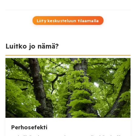
Liity keskusteluun tilaamalla
Luitko jo nämä?
Perhosefekti