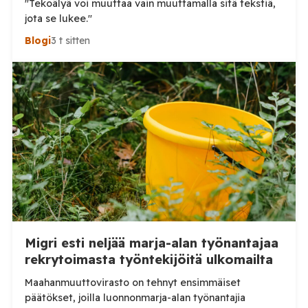
"Tekoälyä voi muuttaa vain muuttamalla sitä tekstiä,
jota se lukee."
Blogi
3 t sitten
Migri esti neljää marja-alan työnantajaa
rekrytoimasta työntekijöitä ulkomailta
Maahanmuuttovirasto on tehnyt ensimmäiset
päätökset, joilla luonnonmarja-alan työnantajia