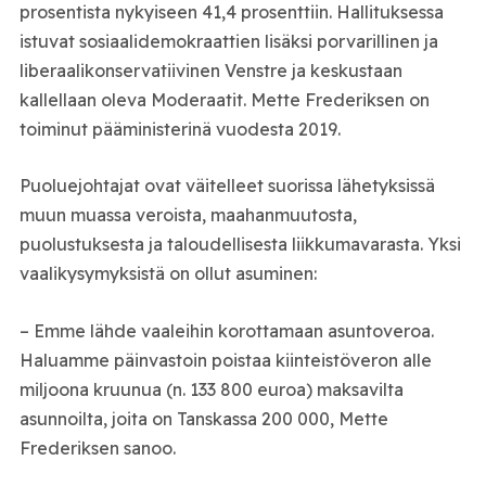
prosentista nykyiseen 41,4 prosenttiin. Hallituksessa
istuvat sosiaalidemokraattien lisäksi porvarillinen ja
liberaalikonservatiivinen Venstre ja keskustaan
kallellaan oleva Moderaatit. Mette Frederiksen on
toiminut pääministerinä vuodesta 2019.
Puoluejohtajat ovat väitelleet suorissa lähetyksissä
muun muassa veroista, maahanmuutosta,
puolustuksesta ja taloudellisesta liikkumavarasta. Yksi
vaalikysymyksistä on ollut asuminen:
– Emme lähde vaaleihin korottamaan asuntoveroa.
Haluamme päinvastoin poistaa kiinteistöveron alle
miljoona kruunua (n. 133 800 euroa) maksavilta
asunnoilta, joita on Tanskassa 200 000, Mette
Frederiksen sanoo.