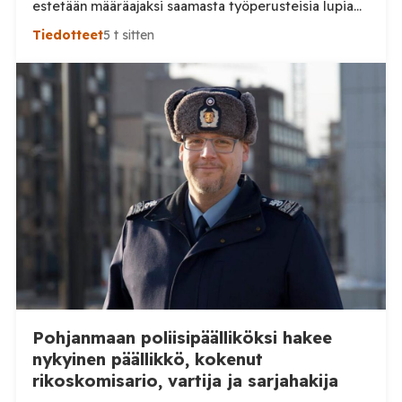
estetään määräajaksi saamasta työperusteisia lupia
ulkomailta rekrytoitaville työntekijöille. Päätösten
Tiedotteet
5 t sitten
taustalla ovat työnantajien toiminnassa havaitut
epäselvyydet ja laiminlyönnit. Maahanmuuttovirasto
on kevään ja kesän 2026 aikana harkinnut lupien
myöntämisestä pidättäytymistä noin 20
luonnonmarja-alalla toimivan työnantajan kohdalla.
Tilaa Posi TV – tuellasi riippumaton suomalainen
uutisointi jatkuu myös tulevaisuudessa. Yhdelletoista
työnantajalle on lähetetty […]
Pohjanmaan poliisipäälliköksi hakee
nykyinen päällikkö, kokenut
rikoskomisario, vartija ja sarjahakija