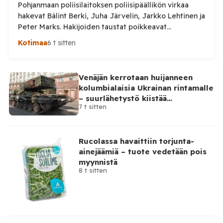
Pohjanmaan poliisilaitoksen poliisipäällikön virkaa
hakevat Bálint Berki, Juha Järvelin, Jarkko Lehtinen ja
Peter Marks. Hakijoiden taustat poikkeavat
huomattavasti toisistaan. Poliisihallitus nimittää
Kotimaa
6 t sitten
poliisipäällikön enintään viiden vuoden määräajaksi.
Virka pyritään täyttämään 1. lokakuuta 2026 alkaen, ja
sen virkapaikkana on Vaasa. Poliisipäällikkö vastaa
Venäjän kerrotaan huijanneen
muun muassa poliisilaitoksen toiminnan, talouden ja
kolumbialaisia Ukrainan rintamalle
henkilöstön johtamisesta sekä poliisipalvelujen
– suurlähetystö kiistää
järjestämisestä laitoksen alueella. Tilaa Posi […]
7 t sitten
osallisuutensa
Rucolassa havaittiin torjunta-
ainejäämiä – tuote vedetään pois
myynnistä
8 t sitten