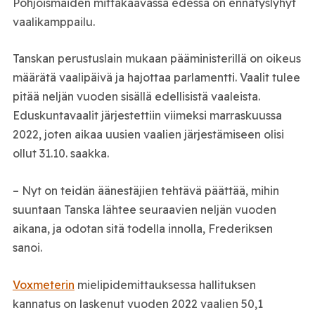
Pohjoismaiden mittakaavassa edessä on ennätyslyhyt
vaalikamppailu.
Tanskan perustuslain mukaan pääministerillä on oikeus
määrätä vaalipäivä ja hajottaa parlamentti. Vaalit tulee
pitää neljän vuoden sisällä edellisistä vaaleista.
Eduskuntavaalit järjestettiin viimeksi marraskuussa
2022, joten aikaa uusien vaalien järjestämiseen olisi
ollut 31.10. saakka.
– Nyt on teidän äänestäjien tehtävä päättää, mihin
suuntaan Tanska lähtee seuraavien neljän vuoden
aikana, ja odotan sitä todella innolla, Frederiksen
sanoi.
Voxmeterin
mielipidemittauksessa hallituksen
kannatus on laskenut vuoden 2022 vaalien 50,1