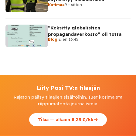
Kotimaa
9 t sitten
”Keksitty globalistien
propagandaverkosto” oli totta
Blogi
Eilen 16:45
Liity Posi TV:n tilaajiin
Rajaton pääsy tilaajien sisältöihin. Tuet kotimaista
riippumatonta journalismia.
Tilaa — alkaen 8,25 €/kk