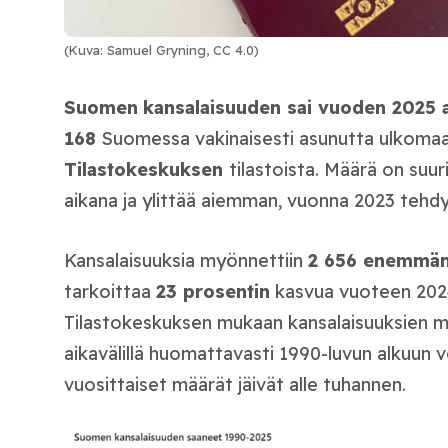
(Kuva: Samuel Gryning, CC 4.0)
Suomen
kansalaisuuden sai vuoden 2025 a
168
Suomessa vakinaisesti asunutta ulkomaan 
Tilastokeskuksen
tilastoista
. Määrä on suu
aikana ja ylittää aiemman, vuonna 2023 tehd
Kansalaisuuksia myönnettiin
2 656 enemmä
tarkoittaa
23 prosentin
kasvua vuoteen 2024
Tilastokeskuksen mukaan kansalaisuuksien mä
aikavälillä huomattavasti 1990-luvun alkuun ve
vuosittaiset määrät jäivät alle tuhannen.