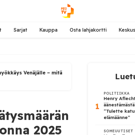
t
Sarjat
Kauppa
Osta lahjakortti
Kesku
yökkäys Venäjälle – mitä
Luet
POLITIIKKA
Henry Aflecht
1
äänestämästä
ätysmäärän
“Tulette katu
elämäänne”
uonna 2025
SOMEUUTISET