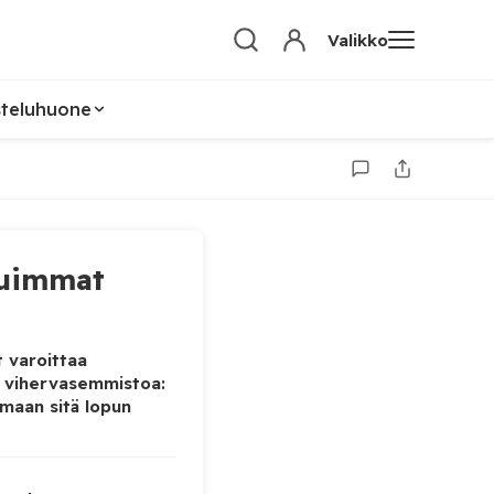
Valikko
steluhuone
uimmat
 varoittaa
 vihervasemmistoa:
maan sitä lopun