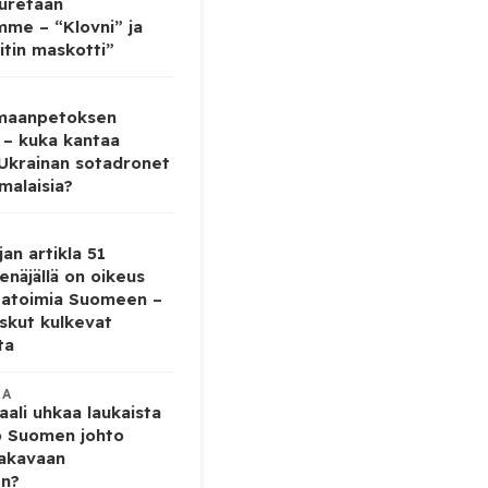
auretaan
mme – “Klovni” ja
itin maskotti”
 maanpetoksen
 – kuka kantaa
 Ukrainan sotadronet
malaisia?
jan artikla 51
enäjällä on oikeus
tatoimia Suomeen –
iskut kulkevat
ta
KA
ali uhkaa laukaista
o Suomen johto
vakavaan
en?