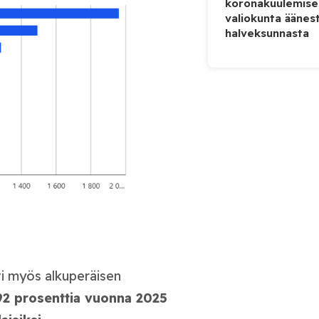
koronakuulemise
valiokunta äänes
halveksunnasta
ti myös alkuperäisen
92 prosenttia vuonna 2025