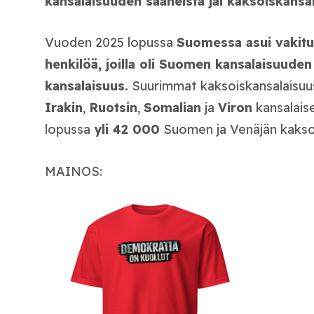
kansalaisuuden saaneista jäi kaksoiskansal
Vuoden 2025 lopussa
Suomessa asui vakitu
henkilöä, joilla oli Suomen kansalaisuude
kansalaisuus.
Suurimmat kaksoiskansalaisuu
Irakin
,
Ruotsin
,
Somalian
ja
Viron
kansalais
lopussa
yli 42 000
Suomen ja Venäjän kaksoi
MAINOS: