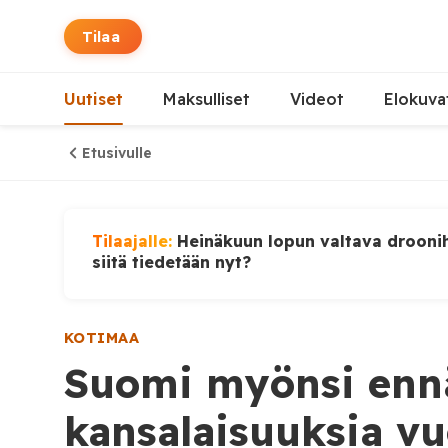
Tilaa
Uutiset
Maksulliset
Videot
Elokuva
Etusivulle
Tilaajalle:
Heinäkuun lopun valtava droonih
siitä tiedetään nyt?
KOTIMAA
Suomi myönsi enn
kansalaisuuksia v