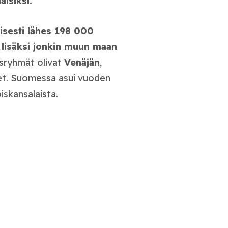
aisiksi.
isesti lähes 198 000
n lisäksi jonkin muun maan
sryhmät olivat
Venäjän
,
et. Suomessa asui vuoden
skansalaista.