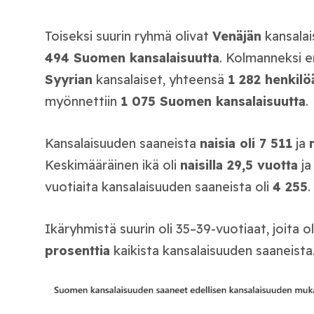
Toiseksi suurin ryhmä olivat
Venäjän
kansalai
494 Suomen kansalaisuutta
. Kolmanneksi e
Syyrian
kansalaiset, yhteensä
1 282 henkilö
myönnettiin
1 075 Suomen kansalaisuutta
.
Kansalaisuuden saaneista
naisia oli 7 511
ja
Keskimääräinen ikä oli
naisilla 29,5 vuotta
j
vuotiaita kansalaisuuden saaneista oli
4 255
.
Ikäryhmistä suurin oli 35–39-vuotiaat, joita o
prosenttia
kaikista kansalaisuuden saaneista