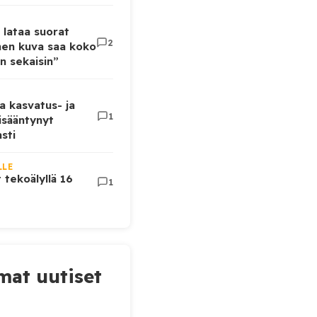
 lataa suorat
2
inen kuva saa koko
n sekaisin”
a kasvatus- ja
1
lisääntynyt
sti
LLE
t tekoälyllä 16
1
at uutiset