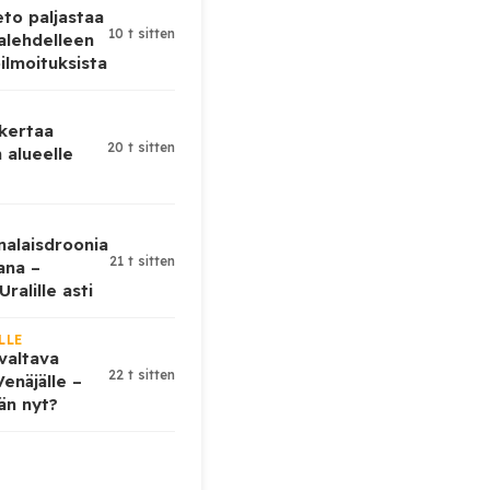
eto paljastaa
10 t sitten
alehdelleen
ilmoituksista
 kertaa
20 t sitten
 alueelle
nalaisdroonia
21 t sitten
kana –
ralille asti
LLE
valtava
22 t sitten
enäjälle –
ään nyt?