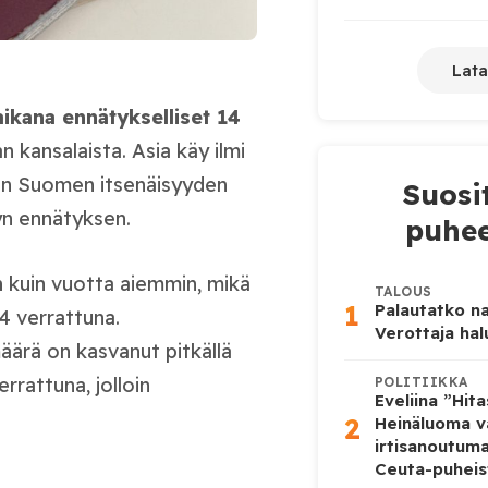
Lata
ikana ennätykselliset 14
kansalaista. Asia käy ilmi
rin Suomen itsenäisyyden
Suosi
yn ennätyksen.
puhee
n
kuin vuotta aiemmin, mikä
TALOUS
1
Palautatko na
 verrattuna.
Verottaja ha
ärä on kasvanut pitkällä
rrattuna, jolloin
POLITIIKKA
Eveliina ”Hit
2
Heinäluoma v
irtisanoutum
Ceuta-puheis