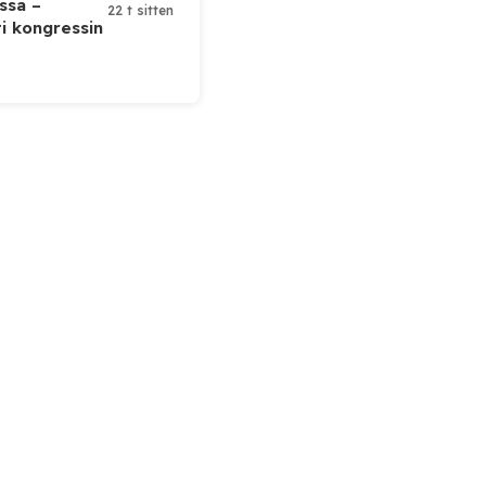
ssa –
22 t sitten
ti kongressin