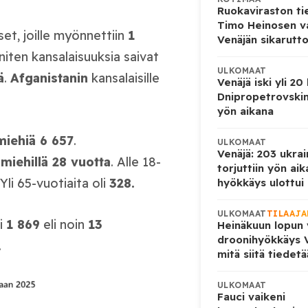
Ruokaviraston ti
Timo Heinosen v
set, joille myönnettiin
1
Venäjän sikarutto
niten kansalaisuuksia saivat
ULKOMAAT
ä
.
Afganistanin
kansalaisille
Venäjä iski yli 20
Dnipropetrovskin
yön aikana
miehiä 6 657
.
ULKOMAAT
Venäjä: 203 ukrai
a
miehillä 28 vuotta
. Alle 18-
torjuttiin yön ai
 Yli 65-vuotiaita oli
328.
hyökkäys ulottui U
ULKOMAAT
TILAAJA
li
1 869
eli noin
13
Heinäkuun lopun 
droonihyökkäys V
.
mitä siitä tiedet
ULKOMAAT
Fauci vaikeni