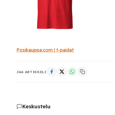
Posikauppa.com | t-paidat
JAA ARTIKKELI
Keskustelu