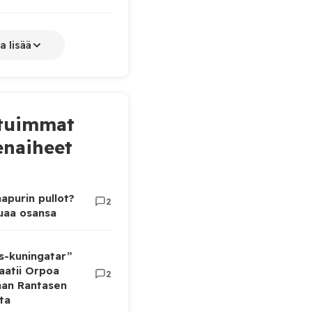
a lisää
tuimmat
naiheet
apurin pullot?
2
luaa osansa
as-kuningatar”
aatii Orpoa
2
aan Rantasen
ta