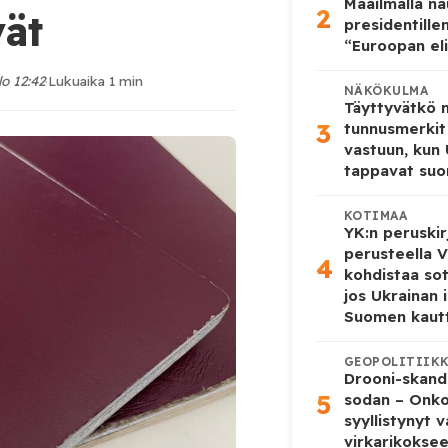
Maailmalla n
2
ät
presidentille
“Euroopan eli
lo 12:42
·
Lukuaika 1 min
NÄKÖKULMA
Täyttyvätkö
3
tunnusmerkit
vastuun, kun
tappavat suo
KOTIMAA
YK:n peruskir
perusteella V
4
kohdistaa so
jos Ukrainan 
Suomen kaut
GEOPOLITIIK
Drooni-skanda
5
sodan – Onk
syyllistynyt 
virkarikokse