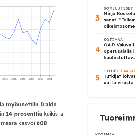
SOMEUUTISET
Minja Koskela
3
sanat: ”Tälla
oikeistosome
KOTIMAA
OAJ: Väkivalt
4
opetusalalla 
huolestuttava
TIEDE
TILAAJA
5
Tutkijat loiva
uutta virusta
a myönnettiin Irakin
oin
14 prosenttia
kaikista
Tuoreimm
n määrä kasvoi
608
KOTIMAA