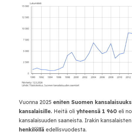
Vuonna 2025
eniten Suomen kansalaisuuksi
kansalaisille.
Heitä oli
yhteensä
1 960
eli n
kansalaisuuden saaneista. Irakin kansalaiste
henkilöllä
edellisvuodesta.