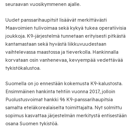
seuraavan vuosikymmenen ajalle.
Uudet panssarihaupitsit lisäävät merkittävästi
Maavoimien tulivoimaa sekä kykyä tukea operatiivisia
joukkoja. K9-järjestelmä tunnetaan erityisesti pitkästä
kantamastaan sekä hyvästä liikkuvuudestaan
vaihtelevassa maastossa ja tieverkolla. Hankinnalla
korvataan osin vanhenevaa, kevyempää vedettävää
tykistökalustoa.
Suomella on jo ennestään kokemusta K9-kalustosta.
Ensimmäinen hankinta tehtiin vuonna 2017, jolloin
Puolustusvoimat
hankki 96 K9-panssarihaupitsia
samalta eteläkorealaiselta toimittajalta. Nyt solmittu
sopimus kasvattaa järjestelmän merkitystä entisestään
osana Suomen tykistöä.