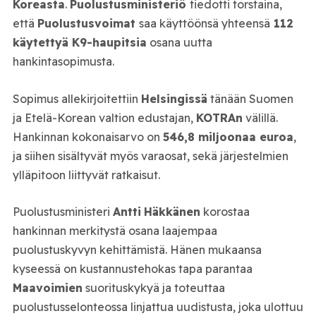
Koreasta
.
Puolustusministeriö
tiedotti torstaina,
että
Puolustusvoimat
saa käyttöönsä yhteensä
112
käytettyä K9-haupitsia
osana uutta
hankintasopimusta.
Sopimus allekirjoitettiin
Helsingissä
tänään Suomen
ja Etelä-Korean valtion edustajan,
KOTRA
n
välillä.
Hankinnan kokonaisarvo on
546,8 miljoonaa euroa
,
ja siihen sisältyvät myös varaosat, sekä järjestelmien
ylläpitoon liittyvät ratkaisut.
Puolustusministeri
Antti
Häkkänen
korostaa
hankinnan merkitystä osana laajempaa
puolustuskyvyn kehittämistä. Hänen mukaansa
kyseessä on kustannustehokas tapa parantaa
Maavoimien
suorituskykyä ja toteuttaa
puolustusselonteossa linjattua uudistusta, joka ulottuu