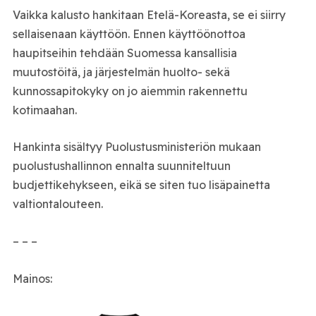
Vaikka kalusto hankitaan Etelä-Koreasta, se ei siirry
sellaisenaan käyttöön. Ennen käyttöönottoa
haupitseihin tehdään Suomessa kansallisia
muutostöitä, ja järjestelmän huolto- sekä
kunnossapitokyky on jo aiemmin rakennettu
kotimaahan.
Hankinta sisältyy
Puolustusministeriön
mukaan
puolustushallinnon ennalta suunniteltuun
budjettikehykseen, eikä se siten tuo lisäpainetta
valtiontalouteen.
– – –
Mainos: