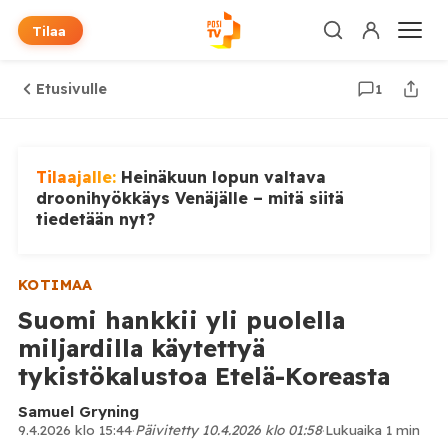
Tilaa
Etusivulle
1
Tilaajalle:
Heinäkuun lopun valtava
droonihyökkäys Venäjälle – mitä siitä
tiedetään nyt?
KOTIMAA
Suomi hankkii yli puolella
miljardilla käytettyä
tykistökalustoa Etelä-Koreasta
Samuel Gryning
9.4.2026 klo 15:44
·
Päivitetty 10.4.2026 klo 01:58
·
Lukuaika 1 min