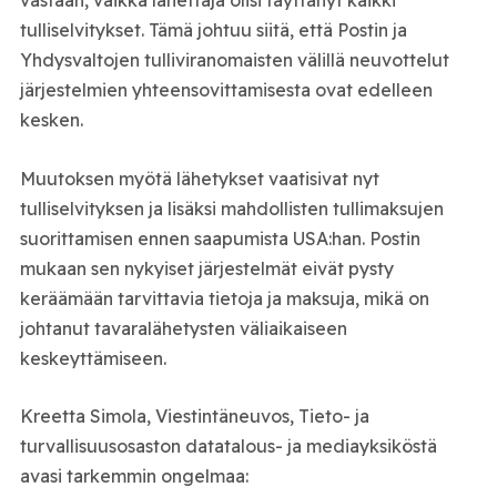
vastaan, vaikka lähettäjä olisi täyttänyt kaikki
tulliselvitykset. Tämä johtuu siitä, että Postin ja
Yhdysvaltojen tulliviranomaisten välillä neuvottelut
järjestelmien yhteensovittamisesta ovat edelleen
kesken.
Muutoksen myötä lähetykset vaatisivat nyt
tulliselvityksen ja lisäksi mahdollisten tullimaksujen
suorittamisen ennen saapumista USA:han. Postin
mukaan sen nykyiset järjestelmät eivät pysty
keräämään tarvittavia tietoja ja maksuja, mikä on
johtanut tavaralähetysten väliaikaiseen
keskeyttämiseen.
Kreetta Simola, Viestintäneuvos, Tieto- ja
turvallisuusosaston datatalous- ja mediayksiköstä
avasi tarkemmin ongelmaa: