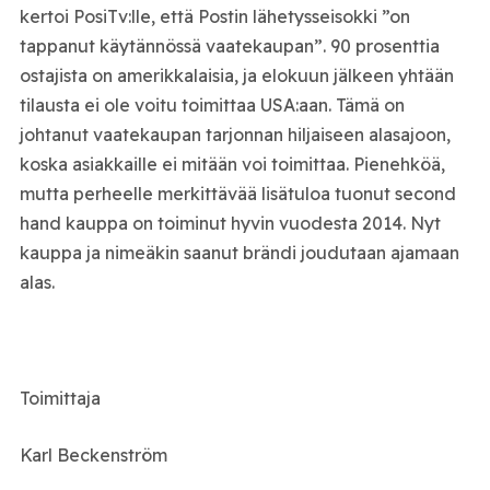
kertoi PosiTv:lle, että Postin lähetysseisokki ”on
tappanut käytännössä vaatekaupan”. 90 prosenttia
ostajista on amerikkalaisia, ja elokuun jälkeen yhtään
tilausta ei ole voitu toimittaa USA:aan. Tämä on
johtanut vaatekaupan tarjonnan hiljaiseen alasajoon,
koska asiakkaille ei mitään voi toimittaa. Pienehköä,
mutta perheelle merkittävää lisätuloa tuonut second
hand kauppa on toiminut hyvin vuodesta 2014. Nyt
kauppa ja nimeäkin saanut brändi joudutaan ajamaan
alas.
Toimittaja
Karl Beckenström