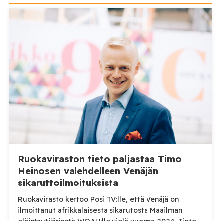
Ruokaviraston tieto paljastaa Timo
Heinosen valehdelleen Venäjän
sikaruttoilmoituksista
Ruokavirasto kertoo Posi TV:lle, että Venäjä on
ilmoittanut afrikkalaisesta sikarutosta Maailman
eläintautijärjestö WOAH:lle vielä vuonna 2024. Tieto