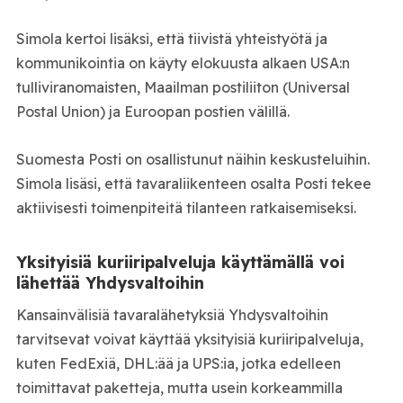
Simola kertoi lisäksi, että tiivistä yhteistyötä ja
kommunikointia on käyty elokuusta alkaen USA:n
tulliviranomaisten, Maailman postiliiton (Universal
Postal Union) ja Euroopan postien välillä.
Suomesta Posti on osallistunut näihin keskusteluihin.
Simola lisäsi, että tavaraliikenteen osalta Posti tekee
aktiivisesti toimenpiteitä tilanteen ratkaisemiseksi.
Yksityisiä kuriiripalveluja käyttämällä voi
lähettää Yhdysvaltoihin
Kansainvälisiä tavaralähetyksiä Yhdysvaltoihin
tarvitsevat voivat käyttää yksityisiä kuriiripalveluja,
kuten FedExiä, DHL:ää ja UPS:ia, jotka edelleen
toimittavat paketteja, mutta usein korkeammilla