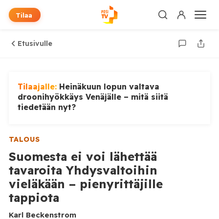
Tilaa
Etusivulle
Tilaajalle:
Heinäkuun lopun valtava
droonihyökkäys Venäjälle – mitä siitä
tiedetään nyt?
TALOUS
Suomesta ei voi lähettää
tavaroita Yhdysvaltoihin
vieläkään – pienyrittäjille
tappiota
Karl Beckenstrom