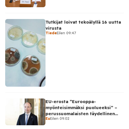
Tutkijat loivat tekoälyllä 16 uutta
virusta
Tiede
Eilen 09:47
EU-erosta ”Eurooppa-
myönteisimmäksi puolueeksi” –
perussuomalaisten täydellinen
Eu
Eilen 09:02
takinkääntö