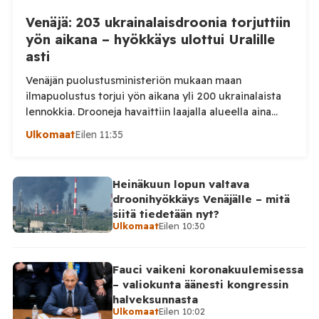
Venäjä: 203 ukrainalaisdroonia torjuttiin
yön aikana – hyökkäys ulottui Uralille
asti
Venäjän puolustusministeriön mukaan maan
ilmapuolustus torjui yön aikana yli 200 ukrainalaista
lennokkia. Drooneja havaittiin laajalla alueella aina
Uralille asti. Venäjän puolustusministeriön virallisen
Ulkomaat
Eilen 11:35
ilmoituksen mukaan ilmapuolustus sieppasi ja tuhosi
yhteensä 203 ukrainalaista kiinteäsiipistä
miehittämätöntä ilma-alusta torstai-illan 6. elokuuta
Heinäkuun lopun valtava
ja perjantaiaamun 7. elokuuta välisenä aikana.
droonihyökkäys Venäjälle – mitä
Ministeriön ilmoitus koskee aikaväliä kello 20–08
siitä tiedetään nyt?
Moskovan aikaa. Ministeriön mukaan drooneja
Ulkomaat
Eilen 10:30
torjuttiin […]
Fauci vaikeni koronakuulemisessa
– valiokunta äänesti kongressin
halveksunnasta
Ulkomaat
Eilen 10:02