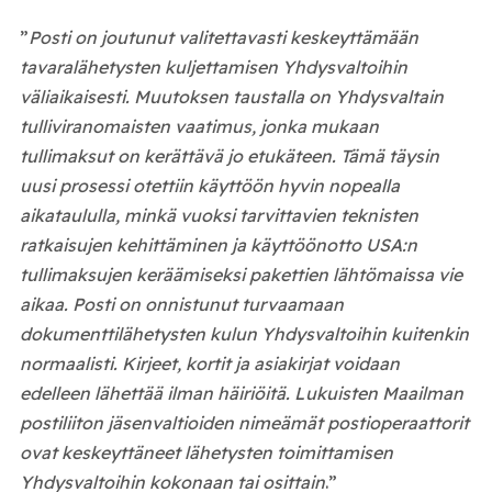
”
Posti on joutunut valitettavasti keskeyttämään
tavaralähetysten kuljettamisen Yhdysvaltoihin
väliaikaisesti. Muutoksen taustalla on Yhdysvaltain
tulliviranomaisten vaatimus, jonka mukaan
tullimaksut on kerättävä jo etukäteen. Tämä täysin
uusi prosessi otettiin käyttöön hyvin nopealla
aikataululla, minkä vuoksi tarvittavien teknisten
ratkaisujen kehittäminen ja käyttöönotto USA:n
tullimaksujen keräämiseksi pakettien lähtömaissa vie
aikaa. Posti on onnistunut turvaamaan
dokumenttilähetysten kulun Yhdysvaltoihin kuitenkin
normaalisti. Kirjeet, kortit ja asiakirjat voidaan
edelleen lähettää ilman häiriöitä. Lukuisten Maailman
postiliiton jäsenvaltioiden nimeämät postioperaattorit
ovat keskeyttäneet lähetysten toimittamisen
Yhdysvaltoihin kokonaan tai osittain
.”