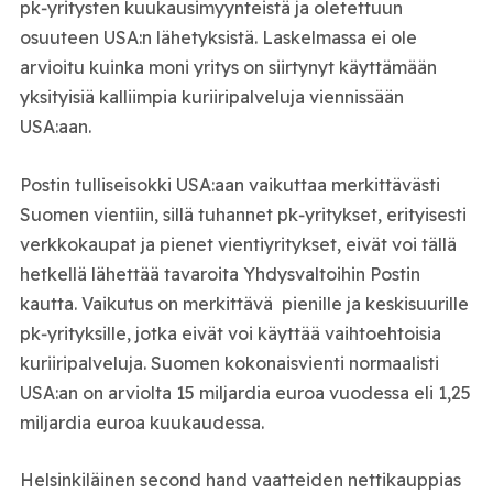
pk‑yritysten kuukausimyynteistä ja oletettuun
osuuteen USA:n lähetyksistä. Laskelmassa ei ole
arvioitu kuinka moni yritys on siirtynyt käyttämään
yksityisiä kalliimpia kuriiripalveluja viennissään
USA:aan.
Postin tulliseisokki USA:aan vaikuttaa merkittävästi
Suomen vientiin, sillä tuhannet pk‑yritykset, erityisesti
verkkokaupat ja pienet vientiyritykset, eivät voi tällä
hetkellä lähettää tavaroita Yhdysvaltoihin Postin
kautta. Vaikutus on merkittävä pienille ja keskisuurille
pk‑yrityksille, jotka eivät voi käyttää vaihtoehtoisia
kuriiripalveluja. Suomen kokonaisvienti normaalisti
USA:an on arviolta 15 miljardia euroa vuodessa eli 1,25
miljardia euroa kuukaudessa.
Helsinkiläinen second hand vaatteiden nettikauppias