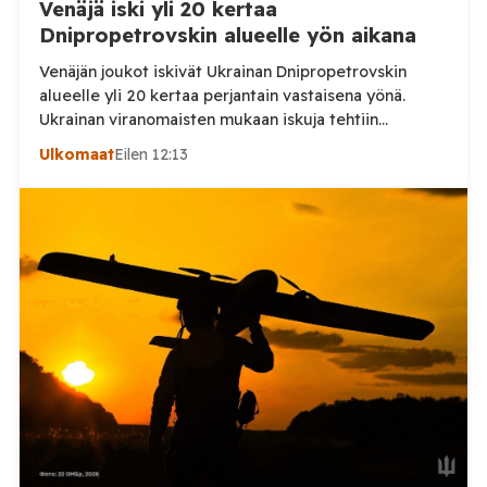
Venäjä iski yli 20 kertaa
Dnipropetrovskin alueelle yön aikana
Venäjän joukot iskivät Ukrainan Dnipropetrovskin
alueelle yli 20 kertaa perjantain vastaisena yönä.
Ukrainan viranomaisten mukaan iskuja tehtiin
drooneilla ja tykistöllä viidelle eri alueelle.
Ulkomaat
Eilen 12:13
Henkilövahingoilta vältyttiin. Dnipropetrovskin
alueellisen sotilashallinnon johtaja Oleksandr Hanzha
kertoi perjantaiaamuna 7. elokuuta julkaisemassaan
Telegram-päivityksessä, että Venäjän joukot
hyökkäsivät yön aikana yli 20 kertaa viidelle alueelle.
Nikopolin alueella iskuja kohdistui Nikopolin
kaupunkiin sekä […]