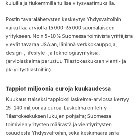
kuluilla ja tiukemmilla tulliselvitysvaatimuksilla.
Postin tavaralähetysten keskeytys Yhdysvaltoihin
vaikuttaa arviolta 15 000–35 000 suomalaiseen
yritykseen. Noin 5–10 % Suomessa toimivista yrittäjistä
vievät tavaraa USA:an, lähinnä verkkokauppoja,
design-, lifestyle- ja teknologiayrityksiä.
(arviolaskelma perustuu Tilastokeskuksen vienti- ja
pk-yritystilastoihin)
Tappiot miljoonia euroja kuukaudessa
Kuukausittaiseksi tappioksi laskelma-arviossa kertyy
15–140 miljoonaa euroa. Laskelma on tehty
Tilastokeskuksen lukujen pohjalta; Suomessa
toimivien yritysten määrästä ja vientiyritysten
osuudesta Yhdysvaltoihin, sekä keskimääräisistä