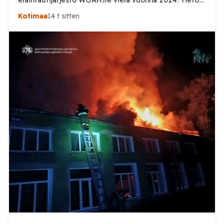
haastaa kokoomuksen kansanedustaja Timo Heinosen
Kotimaa
14 t sitten
(kok.) esittämän väitteen Venäjän
sikaruttoilmoituksista. Suomi on puolestaan
ilmoittanut tuoreesta Virolahden tapauksesta sekä
WOAH:n kautta että suoraan Venäjän
eläinlääkintäviranomaisille. Ruokavirasto kertoi Posi
TV:lle tarkempia tietoja Suomen ensimmäisestä
afrikkalaisen sikaruton tapauksesta sekä
eläintautitietojen vaihdosta […]