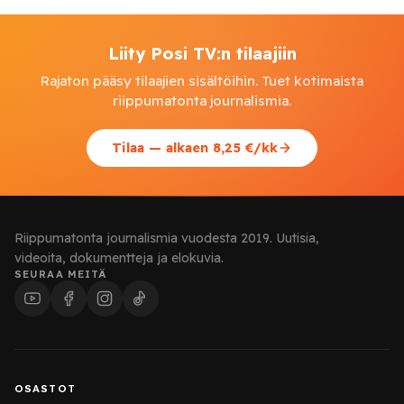
Liity Posi TV:n tilaajiin
Rajaton pääsy tilaajien sisältöihin. Tuet kotimaista
riippumatonta journalismia.
Tilaa — alkaen 8,25 €/kk
Riippumatonta journalismia vuodesta 2019. Uutisia,
videoita, dokumentteja ja elokuvia.
SEURAA MEITÄ
OSASTOT