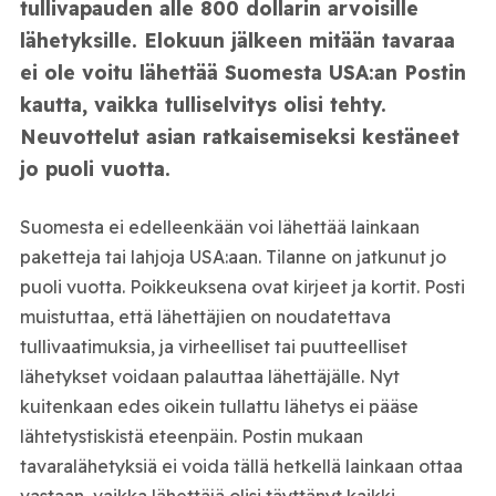
tullivapauden alle 800 dollarin arvoisille
lähetyksille. Elokuun jälkeen mitään tavaraa
ei ole voitu lähettää Suomesta USA:an Postin
kautta, vaikka tulliselvitys olisi tehty.
Neuvottelut asian ratkaisemiseksi kestäneet
jo puoli vuotta.
Suomesta ei edelleenkään voi lähettää lainkaan
paketteja tai lahjoja USA:aan. Tilanne on jatkunut jo
puoli vuotta. Poikkeuksena ovat kirjeet ja kortit. Posti
muistuttaa, että lähettäjien on noudatettava
tullivaatimuksia, ja virheelliset tai puutteelliset
lähetykset voidaan palauttaa lähettäjälle. Nyt
kuitenkaan edes oikein tullattu lähetys ei pääse
lähtetystiskistä eteenpäin. Postin mukaan
tavaralähetyksiä ei voida tällä hetkellä lainkaan ottaa