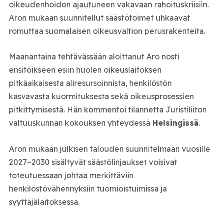
oikeudenhoidon ajautuneen vakavaan rahoituskriisiin.
Aron mukaan suunnitellut säästötoimet uhkaavat
romuttaa suomalaisen oikeusvaltion perusrakenteita.
Maanantaina tehtävässään aloittanut Aro nosti
ensitöikseen esiin huolen oikeuslaitoksen
pitkäaikaisesta aliresursoinnista, henkilöstön
kasvavasta kuormituksesta sekä oikeusprosessien
pitkittymisestä. Hän kommentoi tilannetta Juristiliiton
valtuuskunnan kokouksen yhteydessä
Helsingissä
.
Aron mukaan julkisen talouden suunnitelmaan vuosille
2027–2030 sisältyvät säästölinjaukset voisivat
toteutuessaan johtaa merkittäviin
henkilöstövähennyksiin tuomioistuimissa ja
syyttäjälaitoksessa.