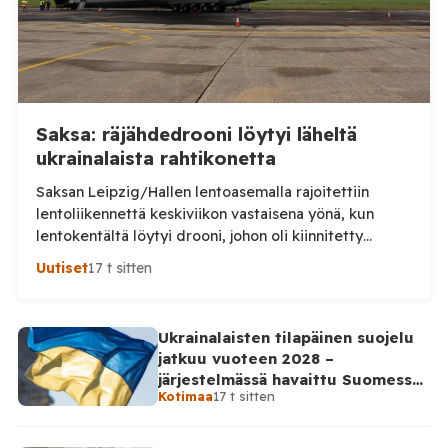
Saksa: räjähdedrooni löytyi läheltä
ukrainalaista rahtikonetta
Saksan Leipzig/Hallen lentoasemalla rajoitettiin
lentoliikennettä keskiviikon vastaisena yönä, kun
lentokentältä löytyi drooni, johon oli kiinnitetty
epäilty räjähdelaite. Saksan viranomaiset tutkivat
Uutiset
17 t sitten
tapausta turvallisuusuhkana ja mahdollisena
sabotaasina, saksalaislehti Bildin mukaan. Laite löytyi
lentoaseman rahtialueelta läheltä ukrainalaista
Ukrainalaisten tilapäinen suojelu
Antonov-rahtikonetta ns. esikentältä. Löytyneessä
jatkuu vuoteen 2028 –
droonissa oli tuntematonta massaa sisältänyt pakkaus
järjestelmässä havaittu Suomessa
sekä sytyttimeksi epäilty osa. Poliisi ei ole
Kotimaa
17 t sitten
satoja väärinkäytösyrityksiä
vahvistanut kaikkia yksityiskohtia, mutta […]