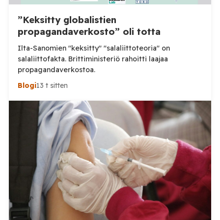
”Keksitty globalistien
propagandaverkosto” oli totta
Ilta-Sanomien "keksitty" "salaliittoteoria" on
salaliittofakta. Brittiministeriö rahoitti laajaa
propagandaverkostoa.
Blogi
13 t sitten