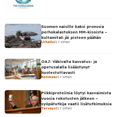
Suomen naisille kaksi pronssia
perhokalastuksen MM-kisoista –
kultamitali jäi pisteen päähän
Urheilu
21 t sitten
OAJ: Väkivalta kasvatus- ja
opetusalalla lisääntynyt
huolestuttavasti
Kotimaa
21 t sitten
Piikkiproteiinia löytyi kasvaimista
vuosia rokotusten jälkeen –
syöpätutkija vaatii lisätutkimuksia
Terveys
21 t sitten