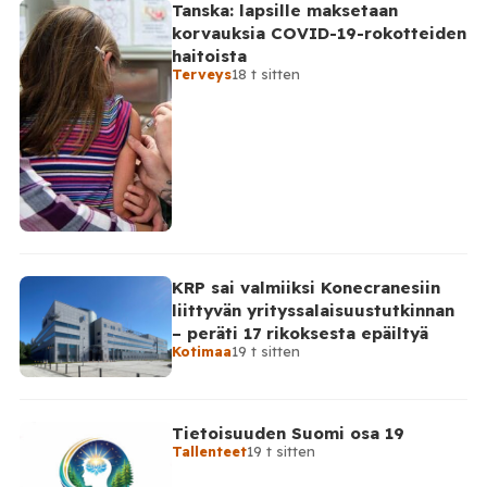
Tanska: lapsille maksetaan
korvauksia COVID-19-rokotteiden
haitoista
Terveys
18 t sitten
KRP sai valmiiksi Konecranesiin
liittyvän yrityssalaisuustutkinnan
– peräti 17 rikoksesta epäiltyä
Kotimaa
19 t sitten
Tietoisuuden Suomi osa 19
Tallenteet
19 t sitten