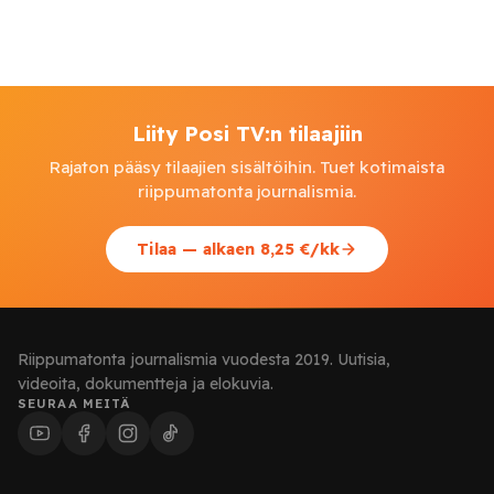
Liity Posi TV:n tilaajiin
Rajaton pääsy tilaajien sisältöihin. Tuet kotimaista
riippumatonta journalismia.
Tilaa — alkaen 8,25 €/kk
Riippumatonta journalismia vuodesta 2019. Uutisia,
videoita, dokumentteja ja elokuvia.
SEURAA MEITÄ