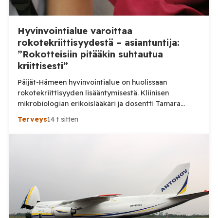
Hyvinvointialue varoittaa
rokotekriittisyydestä – asiantuntija:
”Rokotteisiin pitääkin suhtautua
kriittisesti”
Päijät-Hämeen hyvinvointialue on huolissaan
rokotekriittisyyden lisääntymisestä. Kliinisen
mikrobiologian erikoislääkäri ja dosentti Tamara
Tuuminen pitää ihmisten lisääntynyttä kriittisyyttä
Terveys
14 t sitten
myönteisenä kehityksenä. Aluehallituksen jäsen Ville-
Veikko Elomaa puolestaan kaipaa huolen tueksi
tarkempia tilastoja eikä pidä nykytilannetta erityisen
huolestuttavana. Päijät-Hämeen hyvinvointialue
kertoi heinäkuussa julkaisemassaan tiedotteessa,
että neuvoloissa ja kouluterveydenhuollossa on
havaittu merkkejä kasvavasta rokotekriittisyydestä.
Hyvinvointialueen mukaan rokotteiden
tarpeellisuudesta keskustellaan erityisesti […]