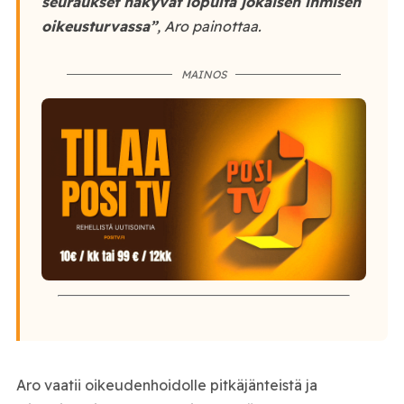
seuraukset näkyvät lopulta jokaisen ihmisen
oikeusturvassa”
, Aro painottaa.
MAINOS
Aro vaatii oikeudenhoidolle pitkäjänteistä ja