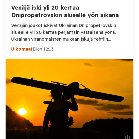
Venäjä iski yli 20 kertaa
Dnipropetrovskin alueelle yön aikana
Venäjän joukot iskivät Ukrainan Dnipropetrovskin
alueelle yli 20 kertaa perjantain vastaisena yönä.
Ukrainan viranomaisten mukaan iskuja tehtiin
drooneilla ja tykistöllä viidelle eri alueelle.
Ulkomaat
Eilen 12:13
Henkilövahingoilta vältyttiin. Dnipropetrovskin
alueellisen sotilashallinnon johtaja Oleksandr Hanzha
kertoi perjantaiaamuna 7. elokuuta julkaisemassaan
Telegram-päivityksessä, että Venäjän joukot
hyökkäsivät yön aikana yli 20 kertaa viidelle alueelle.
Nikopolin alueella iskuja kohdistui Nikopolin
kaupunkiin sekä […]