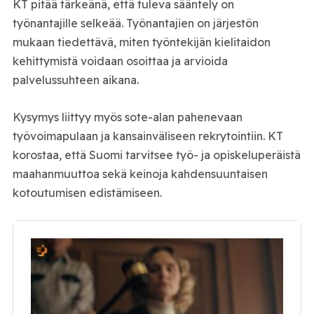
KT pitää tärkeänä, että tuleva sääntely on
työnantajille selkeää. Työnantajien on järjestön
mukaan tiedettävä, miten työntekijän kielitaidon
kehittymistä voidaan osoittaa ja arvioida
palvelussuhteen aikana.
Kysymys liittyy myös sote-alan pahenevaan
työvoimapulaan ja kansainväliseen rekrytointiin. KT
korostaa, että Suomi tarvitsee työ- ja opiskeluperäistä
maahanmuuttoa sekä keinoja kahdensuuntaisen
kotoutumisen edistämiseen.