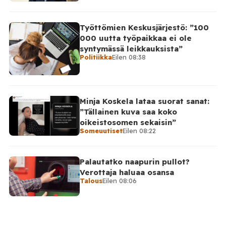
Työttömien Keskusjärjestö: ”100
000 uutta työpaikkaa ei ole
syntymässä leikkauksista”
Politiikka
Eilen 08:38
Minja Koskela lataa suorat sanat:
”Tällainen kuva saa koko
oikeistosomen sekaisin”
Someuutiset
Eilen 08:22
Palautatko naapurin pullot?
Verottaja haluaa osansa
Talous
Eilen 08:06