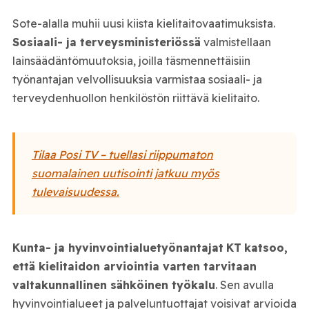
Sote-alalla muhii uusi kiista kielitaitovaatimuksista.
Sosiaali- ja terveysministeriössä
valmistellaan
lainsäädäntömuutoksia, joilla täsmennettäisiin
työnantajan velvollisuuksia varmistaa sosiaali- ja
terveydenhuollon henkilöstön riittävä kielitaito.
Tilaa Posi TV – tuellasi riippumaton
suomalainen uutisointi jatkuu myös
tulevaisuudessa.
Kunta- ja hyvinvointialuetyönantajat
KT
katsoo,
että kielitaidon arviointia varten tarvitaan
valtakunnallinen sähköinen työkalu
. Sen avulla
hyvinvointialueet ja palveluntuottajat voisivat arvioida