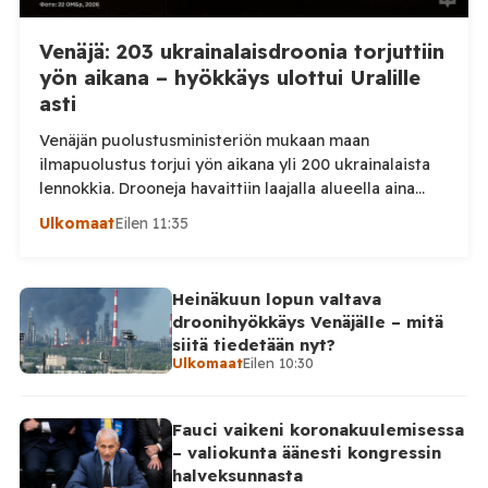
Venäjä: 203 ukrainalaisdroonia torjuttiin
yön aikana – hyökkäys ulottui Uralille
asti
Venäjän puolustusministeriön mukaan maan
ilmapuolustus torjui yön aikana yli 200 ukrainalaista
lennokkia. Drooneja havaittiin laajalla alueella aina
Uralille asti. Venäjän puolustusministeriön virallisen
Ulkomaat
Eilen 11:35
ilmoituksen mukaan ilmapuolustus sieppasi ja tuhosi
yhteensä 203 ukrainalaista kiinteäsiipistä
miehittämätöntä ilma-alusta torstai-illan 6. elokuuta
Heinäkuun lopun valtava
ja perjantaiaamun 7. elokuuta välisenä aikana.
droonihyökkäys Venäjälle – mitä
Ministeriön ilmoitus koskee aikaväliä kello 20–08
siitä tiedetään nyt?
Moskovan aikaa. Ministeriön mukaan drooneja
Ulkomaat
Eilen 10:30
torjuttiin […]
Fauci vaikeni koronakuulemisessa
– valiokunta äänesti kongressin
halveksunnasta