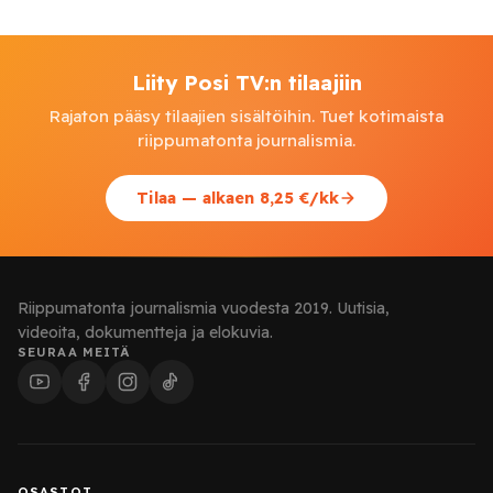
Liity Posi TV:n tilaajiin
Rajaton pääsy tilaajien sisältöihin. Tuet kotimaista
riippumatonta journalismia.
Tilaa — alkaen 8,25 €/kk
Riippumatonta journalismia vuodesta 2019. Uutisia,
videoita, dokumentteja ja elokuvia.
SEURAA MEITÄ
OSASTOT