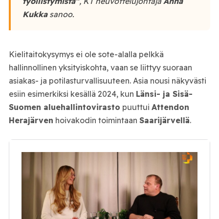
työllistymistä”
, KT neuvottelujohtaja
Anna
Kukka
sanoo.
Kielitaitokysymys ei ole sote-alalla pelkkä
hallinnollinen yksityiskohta, vaan se liittyy suoraan
asiakas- ja potilasturvallisuuteen. Asia nousi näkyvästi
esiin esimerkiksi kesällä 2024, kun
Länsi- ja Sisä-
Suomen aluehallintovirasto
puuttui
Attendon
Herajärven
hoivakodin toimintaan
Saarijärvellä
.