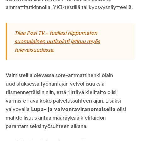
ammattitutkinnolla, YKI-testillä tai kypsyysnäytteellä.
Tilaa Posi TV – tuellasi riippumaton
suomalainen uutisointi jatkuu myös
tulevaisuudessa.
Valmisteilla olevassa sote-ammattihenkilölain
uudistuksessa työnantajan velvollisuuksia
täsmennettäisiin niin, että riittävä kielitaito olisi
varmistettava koko palvelussuhteen ajan. Lisäksi
valvovalla
Lupa- ja valvontaviranomaisella
olisi
mahdollisuus antaa määräyksiä kielitaidon
parantamiseksi työsuhteen aikana.