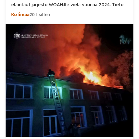
eläintautijärjestö WOAH:lle vielä vuonna 2024. Tieto
haastaa kokoomuksen kansanedustaja Timo Heinosen
Kotimaa
20 t sitten
(kok.) esittämän väitteen Venäjän
sikaruttoilmoituksista. Suomi on puolestaan
ilmoittanut tuoreesta Virolahden tapauksesta sekä
WOAH:n kautta että suoraan Venäjän
eläinlääkintäviranomaisille. Ruokavirasto kertoi Posi
TV:lle tarkempia tietoja Suomen ensimmäisestä
afrikkalaisen sikaruton tapauksesta sekä
eläintautitietojen vaihdosta […]