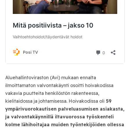
Aluehallintoviraston (Avi) mukaan ennalta
ilmoittamaton valvontakäynti osoitti hoivakodissa
vakavia puutteita henkilöstön rakenteessa,
kielitaidossa ja johtamisessa. Hoivakodissa oli
59
ympärivuorokautisen palveluasumisen asiakasta,
ja valvontakäynnillä iltavuorossa työskenteli
kolme lähihoitajaa muiden työntekijöiden ollessa