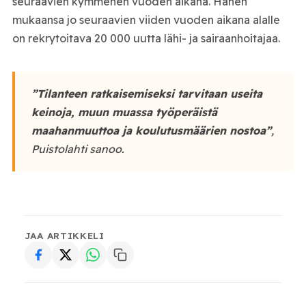
seuraavien kymmenen vuoden aikana. Hänen
mukaansa jo seuraavien viiden vuoden aikana alalle
on rekrytoitava 20 000 uutta lähi- ja sairaanhoitajaa.
”Tilanteen ratkaisemiseksi tarvitaan useita
keinoja, muun muassa työperäistä
maahanmuuttoa ja koulutusmäärien nostoa”
,
Puistolahti sanoo.
JAA ARTIKKELI