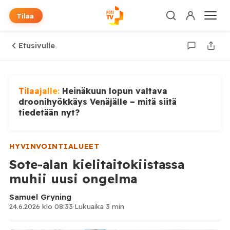
Tilaa
Etusivulle
Tilaajalle:
Heinäkuun lopun valtava
droonihyökkäys Venäjälle – mitä siitä
tiedetään nyt?
HYVINVOINTIALUEET
Sote-alan kielitaitokiistassa
muhii uusi ongelma
Samuel Gryning
24.6.2026 klo 08:33
·
Lukuaika 3 min