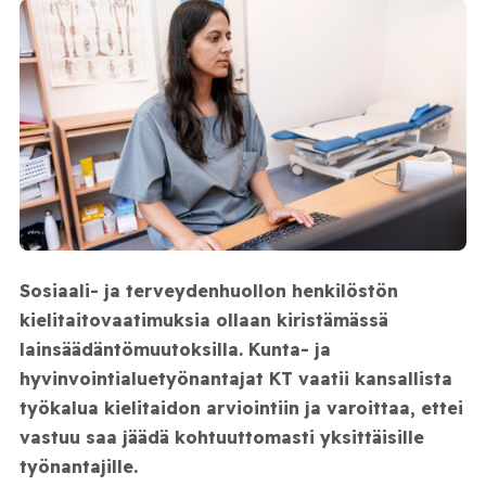
Sosiaali- ja terveydenhuollon henkilöstön
kielitaitovaatimuksia ollaan kiristämässä
lainsäädäntömuutoksilla. Kunta- ja
hyvinvointialuetyönantajat KT vaatii kansallista
työkalua kielitaidon arviointiin ja varoittaa, ettei
vastuu saa jäädä kohtuuttomasti yksittäisille
työnantajille.