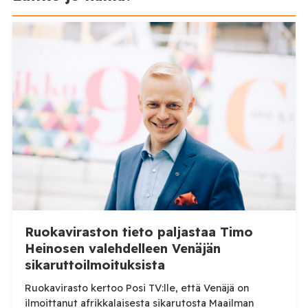
Ruokaviraston tieto paljastaa Timo
Heinosen valehdelleen Venäjän
sikaruttoilmoituksista
Ruokavirasto kertoo Posi TV:lle, että Venäjä on
ilmoittanut afrikkalaisesta sikarutosta Maailman