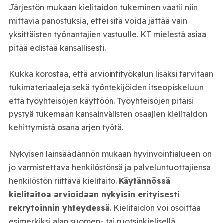
Järjestön mukaan kielitaidon tukeminen vaatii niin
mittavia panostuksia, ettei sitä voida jättää vain
yksittäisten työnantajien vastuulle. KT mielestä asiaa
pitää edistää kansallisesti.
Kukka korostaa, että arviointityökalun lisäksi tarvitaan
tukimateriaaleja sekä työntekijöiden itseopiskeluun
että työyhteisöjen käyttöön. Työyhteisöjen pitäisi
pystyä tukemaan kansainvälisten osaajien kielitaidon
kehittymistä osana arjen työtä.
Nykyisen lainsäädännön mukaan hyvinvointialueen on
jo varmistettava henkilöstönsä ja palveluntuottajiensa
henkilöstön riittävä kielitaito.
Käytännössä
kielitaitoa arvioidaan nykyisin erityisesti
rekrytoinnin yhteydessä.
Kielitaidon voi osoittaa
esimerkiksi alan suomen- tai ruotsinkielisellä