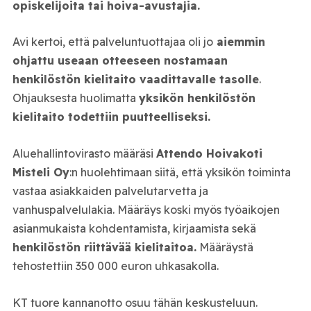
opiskelijoita tai hoiva-avustajia.
Avi kertoi, että palveluntuottajaa oli jo
aiemmin
ohjattu useaan otteeseen nostamaan
henkilöstön kielitaito vaadittavalle tasolle
.
Ohjauksesta huolimatta
yksikön henkilöstön
kielitaito todettiin puutteelliseksi.
Aluehallintovirasto määräsi
Attendo Hoivakoti
Misteli Oy
:n huolehtimaan siitä, että yksikön toiminta
vastaa asiakkaiden palvelutarvetta ja
vanhuspalvelulakia. Määräys koski myös työaikojen
asianmukaista kohdentamista, kirjaamista sekä
henkilöstön riittävää kielitaitoa.
Määräystä
tehostettiin 350 000 euron uhkasakolla.
KT tuore kannanotto osuu tähän keskusteluun.