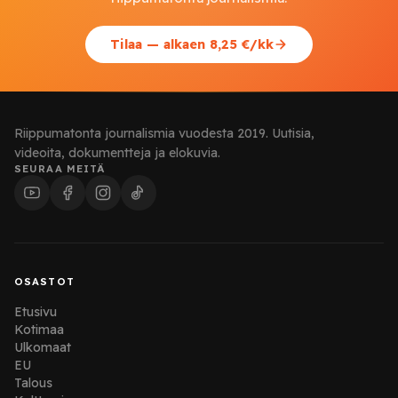
Tilaa — alkaen 8,25 €/kk
Riippumatonta journalismia vuodesta 2019. Uutisia,
videoita, dokumentteja ja elokuvia.
SEURAA MEITÄ
OSASTOT
Etusivu
Kotimaa
Ulkomaat
EU
Talous