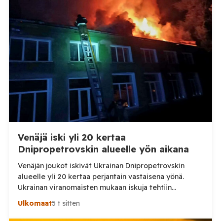
Venäjä iski yli 20 kertaa
Dnipropetrovskin alueelle yön aikana
Venäjän joukot iskivät Ukrainan Dnipropetrovskin
alueelle yli 20 kertaa perjantain vastaisena yönä.
Ukrainan viranomaisten mukaan iskuja tehtiin
drooneilla ja tykistöllä viidelle eri alueelle.
Ulkomaat
5 t sitten
Henkilövahingoilta vältyttiin. Dnipropetrovskin
alueellisen sotilashallinnon johtaja Oleksandr Hanzha