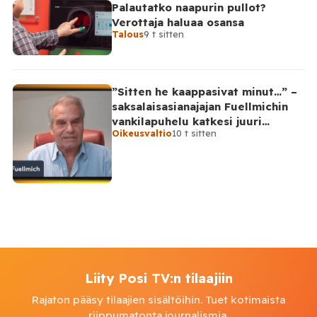
Palautatko naapurin pullot?
Verottaja haluaa osansa
Talous
9 t sitten
”Sitten he kaappasivat minut…” –
saksalaisasianajajan Fuellmichin
vankilapuhelu katkesi juuri
Oikeusvaltio
10 t sitten
kriittisellä hetkellä
Liity Posi TV:n tilaajiin
Rajaton pääsy tilaajien sisältöihin. Tuet kotimaista
riippumatonta journalismia.