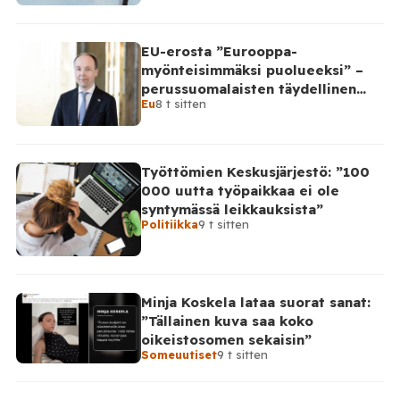
EU-erosta ”Eurooppa-
myönteisimmäksi puolueeksi” –
perussuomalaisten täydellinen
Eu
8 t sitten
takinkääntö
Työttömien Keskusjärjestö: ”100
000 uutta työpaikkaa ei ole
syntymässä leikkauksista”
Politiikka
9 t sitten
Minja Koskela lataa suorat sanat:
”Tällainen kuva saa koko
oikeistosomen sekaisin”
Someuutiset
9 t sitten