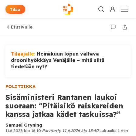
Tilaa
Etusivulle
Tilaajalle:
Heinäkuun lopun valtava
droonihyökkäys Venäjälle – mitä siitä
tiedetään nyt?
POLITIIKKA
Sisäministeri Rantanen laukoi
suoraan: “Pitäisikö raiskareiden
kanssa jatkaa kädet taskuissa?”
Samuel Gryning
11.6.2026 klo 16:10
·
Päivitetty 11.6.2026 klo 18:40
·
Lukuaika 1 min