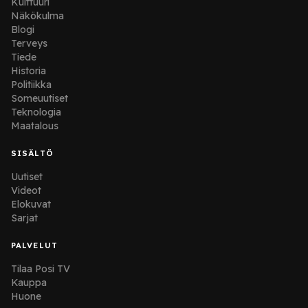
Kulttuuri
Näkökulma
Blogi
Terveys
Tiede
Historia
Politiikka
Someuutiset
Teknologia
Maatalous
SISÄLTÖ
Uutiset
Videot
Elokuvat
Sarjat
PALVELUT
Tilaa Posi TV
Kauppa
Huone