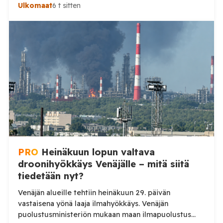
Uralille asti. Venäjän puolustusministeriön virallisen
Ulkomaat
6 t sitten
ilmoituksen mukaan ilmapuolustus sieppasi ja tuhosi
yhteensä 203 ukrainalaista kiinteäsiipistä
miehittämätöntä ilma-alusta torstai-illan 6. elokuuta
ja perjantaiaamun 7. elokuuta välisenä aikana.
Ministeriön ilmoitus koskee aikaväliä kello 20–08
Moskovan aikaa. Ministeriön mukaan drooneja
torjuttiin […]
PRO
Heinäkuun lopun valtava
droonihyökkäys Venäjälle – mitä siitä
tiedetään nyt?
Venäjän alueille tehtiin heinäkuun 29. päivän
vastaisena yönä laaja ilmahyökkäys. Venäjän
puolustusministeriön mukaan maan ilmapuolustus