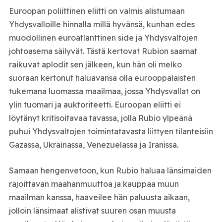
Euroopan poliittinen eliitti on valmis alistumaan
Yhdysvalloille hinnalla millä hyvänsä, kunhan edes
muodollinen euroatlanttinen side ja Yhdysvaltojen
johtoasema säilyvät. Tästä kertovat Rubion saamat
raikuvat aplodit sen jälkeen, kun hän oli melko
suoraan kertonut haluavansa olla eurooppalaisten
tukemana luomassa maailmaa, jossa Yhdysvallat on
ylin tuomari ja auktoriteetti. Euroopan eliitti ei
löytänyt kritisoitavaa tavassa, jolla Rubio ylpeänä
puhui Yhdysvaltojen toimintatavasta liittyen tilanteisiin
Gazassa, Ukrainassa, Venezuelassa ja Iranissa.
Samaan hengenvetoon, kun Rubio haluaa länsimaiden
rajoittavan maahanmuuttoa ja kauppaa muun
maailman kanssa, haaveilee hän paluusta aikaan,
jolloin länsimaat alistivat suuren osan muusta