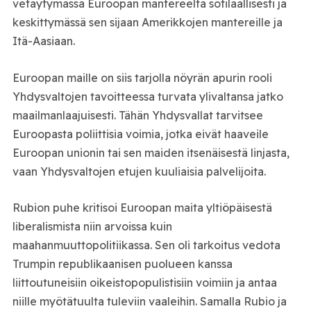
vetäytymässä Euroopan mantereelta sotilaallisesti ja
keskittymässä sen sijaan Amerikkojen mantereille ja
Itä-Aasiaan.
Euroopan maille on siis tarjolla nöyrän apurin rooli
Yhdysvaltojen tavoitteessa turvata ylivaltansa jatko
maailmanlaajuisesti. Tähän Yhdysvallat tarvitsee
Euroopasta poliittisia voimia, jotka eivät haaveile
Euroopan unionin tai sen maiden itsenäisestä linjasta,
vaan Yhdysvaltojen etujen kuuliaisia palvelijoita.
Rubion puhe kritisoi Euroopan maita yltiöpäisestä
liberalismista niin arvoissa kuin
maahanmuuttopolitiikassa. Sen oli tarkoitus vedota
Trumpin republikaanisen puolueen kanssa
liittoutuneisiin oikeistopopulistisiin voimiin ja antaa
niille myötätuulta tuleviin vaaleihin. Samalla Rubio ja