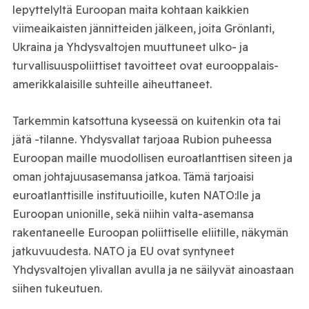
lepyttelyltä Euroopan maita kohtaan kaikkien
viimeaikaisten jännitteiden jälkeen, joita Grönlanti,
Ukraina ja Yhdysvaltojen muuttuneet ulko- ja
turvallisuuspoliittiset tavoitteet ovat eurooppalais-
amerikkalaisille suhteille aiheuttaneet.
Tarkemmin katsottuna kyseessä on kuitenkin ota tai
jätä -tilanne. Yhdysvallat tarjoaa Rubion puheessa
Euroopan maille muodollisen euroatlanttisen siteen ja
oman johtajuusasemansa jatkoa. Tämä tarjoaisi
euroatlanttisille instituutioille, kuten NATO:lle ja
Euroopan unionille, sekä niihin valta-asemansa
rakentaneelle Euroopan poliittiselle eliitille, näkymän
jatkuvuudesta. NATO ja EU ovat syntyneet
Yhdysvaltojen ylivallan avulla ja ne säilyvät ainoastaan
siihen tukeutuen.