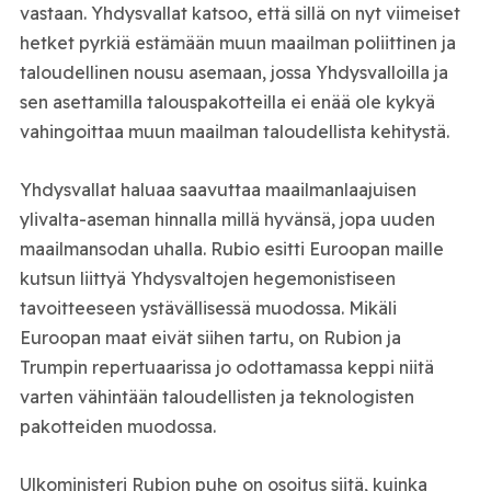
vastaan. Yhdysvallat katsoo, että sillä on nyt viimeiset
hetket pyrkiä estämään muun maailman poliittinen ja
taloudellinen nousu asemaan, jossa Yhdysvalloilla ja
sen asettamilla talouspakotteilla ei enää ole kykyä
vahingoittaa muun maailman taloudellista kehitystä.
Yhdysvallat haluaa saavuttaa maailmanlaajuisen
ylivalta-aseman hinnalla millä hyvänsä, jopa uuden
maailmansodan uhalla. Rubio esitti Euroopan maille
kutsun liittyä Yhdysvaltojen hegemonistiseen
tavoitteeseen ystävällisessä muodossa. Mikäli
Euroopan maat eivät siihen tartu, on Rubion ja
Trumpin repertuaarissa jo odottamassa keppi niitä
varten vähintään taloudellisten ja teknologisten
pakotteiden muodossa.
Ulkoministeri Rubion puhe on osoitus siitä, kuinka