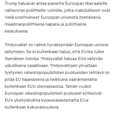
Trump haluavat antaa painetta Euroopan liberaaleille
valtavirran poliittisille voimille, jotka mahdollisesti ovat
vielä unelmoineet Euroopan unionista itsenäisenä
maailmanpoliittisena napana ja poliittisena
keskuksena.
Yhdysvallat on valmis hyväksymään Euroopan unionin
säilymisen. Se ei kuitenkaan halua, että EU:sta tulee
itsenäinen toimija. Yhdysvallat haluaa EU:n säilyvän
uskollisena vasallinaan. Yhdysvaltojen ylivaltaan
tyytyvien oikeistopopulististen puolueiden tehtävä on
pitää EU hajanaisena ja heikkona vaarantamatta
kuitenkaan EU:n olemassaoloa. Tämän vuoksi
Euroopan oikeistopopulistiset puolueet kritisoivat
EU:n yksityiskohtia kyseenalaistamatta EU:a
kuitenkaan kokonaisuutena.