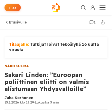
Tilaa
Etusivulle
1
Tilaajalle:
Tutkijat loivat tekoälyllä 16 uutta
virusta
NÄKÖKULMA
Sakari Linden: ”Euroopan
poliittinen eliitti on valmis
alistumaan Yhdysvalloille”
Juha Korhonen
15.2.2026 klo 19:29
·
Lukuaika 3 min