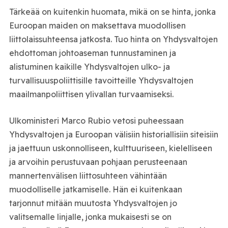
Tärkeää on kuitenkin huomata, mikä on se hinta, jonka
Euroopan maiden on maksettava muodollisen
liittolaissuhteensa jatkosta. Tuo hinta on Yhdysvaltojen
ehdottoman johtoaseman tunnustaminen ja
alistuminen kaikille Yhdysvaltojen ulko- ja
turvallisuuspoliittisille tavoitteille Yhdysvaltojen
maailmanpoliittisen ylivallan turvaamiseksi.
Ulkoministeri Marco Rubio vetosi puheessaan
Yhdysvaltojen ja Euroopan välisiin historiallisiin siteisiin
ja jaettuun uskonnolliseen, kulttuuriseen, kielelliseen
ja arvoihin perustuvaan pohjaan perusteenaan
mannertenvälisen liittosuhteen vähintään
muodolliselle jatkamiselle. Hän ei kuitenkaan
tarjonnut mitään muutosta Yhdysvaltojen jo
valitsemalle linjalle, jonka mukaisesti se on