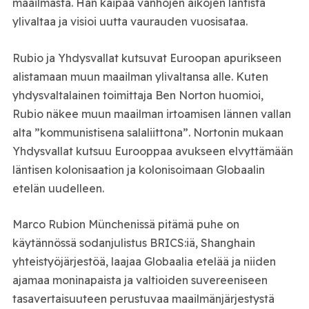
maailmasta. Hän kaipaa vanhojen aikojen läntistä
ylivaltaa ja visioi uutta vaurauden vuosisataa.
Rubio ja Yhdysvallat kutsuvat Euroopan apurikseen
alistamaan muun maailman ylivaltansa alle. Kuten
yhdysvaltalainen toimittaja Ben Norton huomioi,
Rubio näkee muun maailman irtoamisen lännen vallan
alta ”kommunistisena salaliittona”. Nortonin mukaan
Yhdysvallat kutsuu Eurooppaa avukseen elvyttämään
läntisen kolonisaation ja kolonisoimaan Globaalin
etelän uudelleen.
Marco Rubion Münchenissä pitämä puhe on
käytännössä sodanjulistus BRICS:iä, Shanghain
yhteistyöjärjestöä, laajaa Globaalia etelää ja niiden
ajamaa moninapaista ja valtioiden suvereeniseen
tasavertaisuuteen perustuvaa maailmänjärjestystä